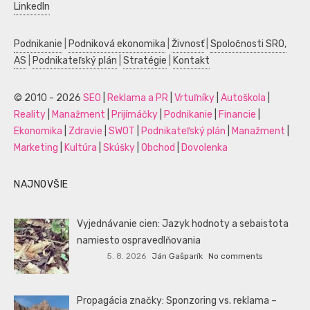
LinkedIn
Podnikanie
|
Podniková ekonomika
|
Živnosť
|
Spoločnosti SRO,
AS
|
Podnikateľský plán
|
Stratégie
|
Kontakt
© 2010 - 2026
SEO
|
Reklama a PR
|
Vrtuľníky
|
Autoškola
|
Reality
|
Manažment
|
Prijímáčky
|
Podnikanie
|
Financie
|
Ekonomika
|
Zdravie
|
SWOT
|
Podnikateľský plán
|
Manažment
|
Marketing
|
Kultúra
|
Skúšky
|
Obchod
|
Dovolenka
NAJNOVŠIE
Vyjednávanie cien: Jazyk hodnoty a sebaistota
namiesto ospravedlňovania
5. 8. 2026
Ján Gašparík
No comments
Propagácia značky: Sponzoring vs. reklama –