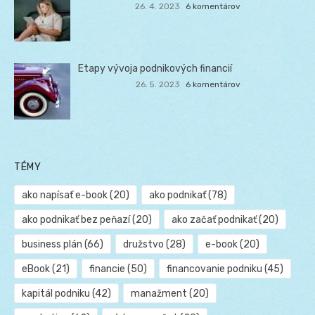
26. 4. 2023
6 komentárov
Etapy vývoja podnikových financií
26. 5. 2023
6 komentárov
TÉMY
ako napísať e-book
(20)
ako podnikať
(78)
ako podnikať bez peňazí
(20)
ako začať podnikať
(20)
business plán
(66)
družstvo
(28)
e-book
(20)
eBook
(21)
financie
(50)
financovanie podniku
(45)
kapitál podniku
(42)
manažment
(20)