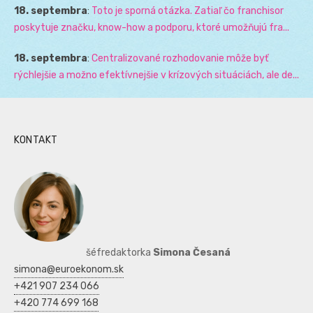
18. septembra
:
Toto je sporná otázka. Zatiaľ čo franchisor
poskytuje značku, know-how a podporu, ktoré umožňujú fra...
18. septembra
:
Centralizované rozhodovanie môže byť
rýchlejšie a možno efektívnejšie v krízových situáciách, ale de...
KONTAKT
šéfredaktorka
Simona Česaná
simona@euroekonom.sk
+421 907 234 066
+420 774 699 168