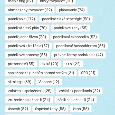
marketing
(62)
nízky rozpočet
(20)
obmedzený rozpočet
(22)
plánovanie
(74)
podnikanie
(172)
podnikateľské stratégie
(58)
podnikateľský plán
(78)
podnikavé ženy
(55)
podnik jednotlivca
(38)
podniková ekonomika
(53)
podniková stratégia
(57)
podnikové hospodárstvo
(53)
podnikové procesy
(53)
právne formy podnikania
(47)
prítomnosť
(55)
riziká
(20)
s.r.o.
(22)
spoločnosť s ručením obmedzeným
(21)
SRO
(21)
stratégia
(68)
Vianoce
(19)
založenie spoločnosti
(28)
začiatok podnikania
(22)
zrušenie spoločnosti
(34)
zánik spoločnosti
(34)
úspech
(59)
úspešné ženy
(55)
žena
(55)