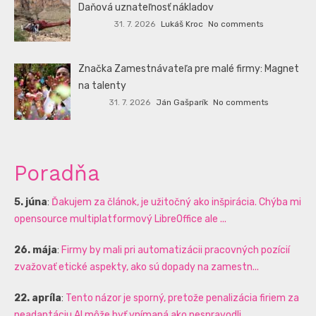
Daňová uznateľnosť nákladov
31. 7. 2026
Lukáš Kroc
No comments
Značka Zamestnávateľa pre malé firmy: Magnet
na talenty
31. 7. 2026
Ján Gašparík
No comments
Poradňa
5. júna
:
Ďakujem za článok, je užitočný ako inšpirácia. Chýba mi
opensource multiplatformový LibreOffice ale ...
26. mája
:
Firmy by mali pri automatizácii pracovných pozícií
zvažovať etické aspekty, ako sú dopady na zamestn...
22. apríla
:
Tento názor je sporný, pretože penalizácia firiem za
neadaptáciu AI môže byť vnímaná ako nespravodli...