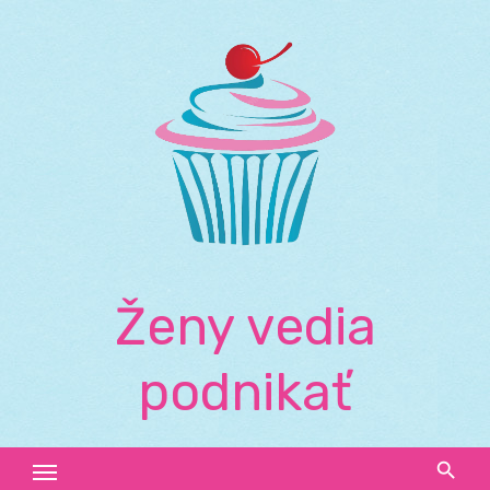
Skip
to
content
Ženy vedia
podnikať