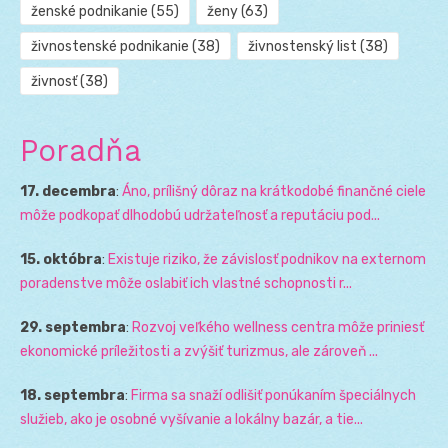
ženské podnikanie
(55)
ženy
(63)
živnostenské podnikanie
(38)
živnostenský list
(38)
živnosť
(38)
Poradňa
17. decembra
:
Áno, prílišný dôraz na krátkodobé finančné ciele
môže podkopať dlhodobú udržateľnosť a reputáciu pod...
15. októbra
:
Existuje riziko, že závislosť podnikov na externom
poradenstve môže oslabiť ich vlastné schopnosti r...
29. septembra
:
Rozvoj veľkého wellness centra môže priniesť
ekonomické príležitosti a zvýšiť turizmus, ale zároveň ...
18. septembra
:
Firma sa snaží odlišiť ponúkaním špeciálnych
služieb, ako je osobné vyšívanie a lokálny bazár, a tie...