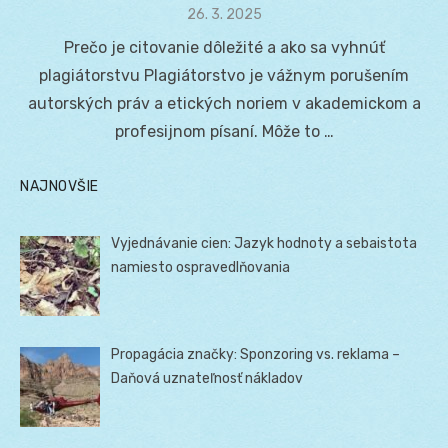
Posted
26. 3. 2025
on
Prečo je citovanie dôležité a ako sa vyhnúť
plagiátorstvu Plagiátorstvo je vážnym porušením
autorských práv a etických noriem v akademickom a
profesijnom písaní. Môže to …
NAJNOVŠIE
Vyjednávanie cien: Jazyk hodnoty a sebaistota
namiesto ospravedlňovania
Propagácia značky: Sponzoring vs. reklama –
Daňová uznateľnosť nákladov