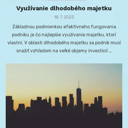
Využívanie dlhodobého majetku
Posted
18. 7. 2023
on
Základnou podmienkou efektívneho fungovania
podniku je čo najlepšie využívanie majetku, ktorí
vlastní. V oblasti dlhodobého majetku sa podnik musí
snažiť vzhľadom na veľké objemy investícií …