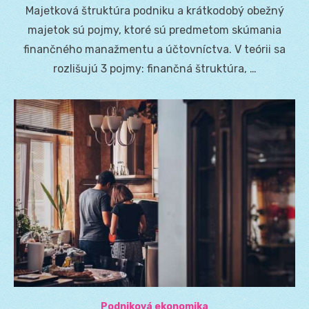
on
Majetková štruktúra podniku a krátkodobý obežný
majetok sú pojmy, ktoré sú predmetom skúmania
finančného manažmentu a účtovníctva. V teórii sa
rozlišujú 3 pojmy: finančná štruktúra, …
Podniková ekonomika