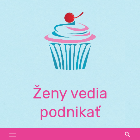
Skip
to
content
Ženy vedia
podnikať