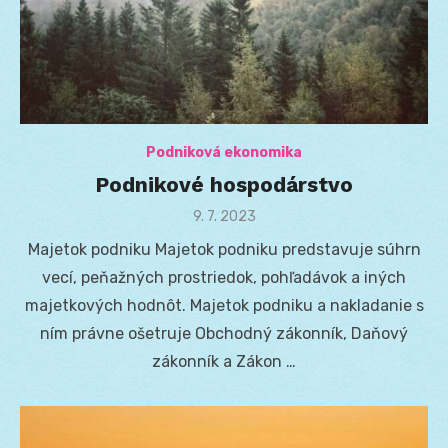
Podniková ekonomika
Podnikové hospodárstvo
Posted
9. 7. 2023
on
Majetok podniku Majetok podniku predstavuje súhrn
vecí, peňažných prostriedok, pohľadávok a iných
majetkových hodnôt. Majetok podniku a nakladanie s
ním právne ošetruje Obchodný zákonník, Daňový
zákonník a Zákon …