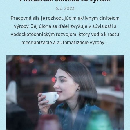
Posted
6. 6. 2023
on
Pracovná sila je rozhodujúcim aktívnym činiteľom
výroby. Jej úloha sa ďalej zvyšuje v súvislosti s
vedeckotechnickým rozvojom, ktorý vedie k rastu
mechanizácie a automatizácie výroby …