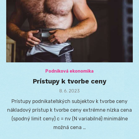
Podniková ekonomika
Prístupy k tvorbe ceny
Posted
8. 6. 2023
on
Prístupy podnikateľských subjektov k tvorbe ceny
nákladový prístup k tvorbe ceny extrémne nízka cena
(spodný limit ceny) c = nv (N variabilné) minimálne
možná cena …