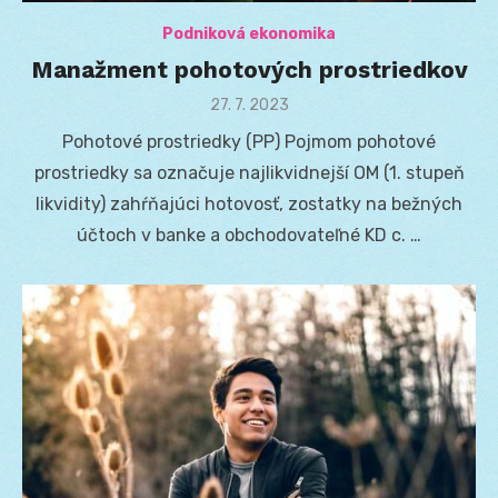
Podniková ekonomika
Manažment pohotových prostriedkov
Posted
27. 7. 2023
on
Pohotové prostriedky (PP) Pojmom pohotové
prostriedky sa označuje najlikvidnejší OM (1. stupeň
likvidity) zahŕňajúci hotovosť, zostatky na bežných
účtoch v banke a obchodovateľné KD c. …