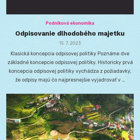
Podniková ekonomika
Odpisovanie dlhodobého majetku
Posted
15. 7. 2023
on
Klasická koncepcia odpisovej politiky Poznáme dve
základné koncepcie odpisovej politiky. Historicky prvá
koncepcia odpisovej politiky vychádza z požiadavky,
že odpisy majú čo najpresnejšie vyjadrovať v …