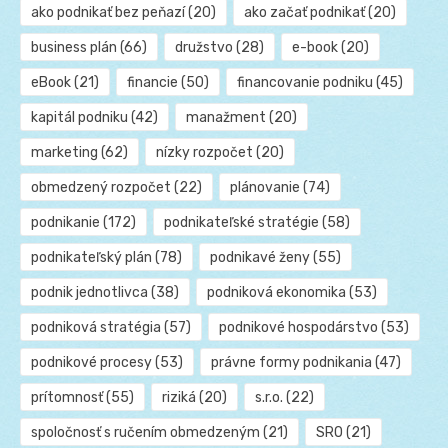
ako podnikať bez peňazí
(20)
ako začať podnikať
(20)
business plán
(66)
družstvo
(28)
e-book
(20)
eBook
(21)
financie
(50)
financovanie podniku
(45)
kapitál podniku
(42)
manažment
(20)
marketing
(62)
nízky rozpočet
(20)
obmedzený rozpočet
(22)
plánovanie
(74)
podnikanie
(172)
podnikateľské stratégie
(58)
podnikateľský plán
(78)
podnikavé ženy
(55)
podnik jednotlivca
(38)
podniková ekonomika
(53)
podniková stratégia
(57)
podnikové hospodárstvo
(53)
podnikové procesy
(53)
právne formy podnikania
(47)
prítomnosť
(55)
riziká
(20)
s.r.o.
(22)
spoločnosť s ručením obmedzeným
(21)
SRO
(21)