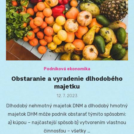
Podniková ekonomika
Obstaranie a vyradenie dlhodobého
majetku
Posted
12. 7. 2023
on
Dlhodobý nehmotný majetok DNM a dlhodobý hmotný
majetok DHM môže podnik obstarať týmito spôsobmi:
a) kúpou – najčastejší spôsob b) vytvorením vlastnou
činnosťou – všetky …