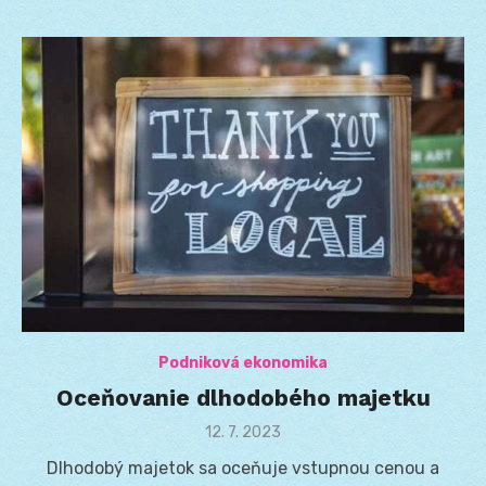
Podniková ekonomika
Oceňovanie dlhodobého majetku
Posted
12. 7. 2023
on
Dlhodobý majetok sa oceňuje vstupnou cenou a