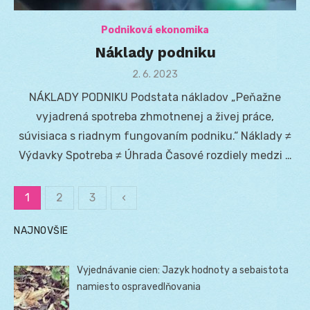
Podniková ekonomika
Náklady podniku
Posted
2. 6. 2023
on
NÁKLADY PODNIKU Podstata nákladov „Peňažne
vyjadrená spotreba zhmotnenej a živej práce,
súvisiaca s riadnym fungovaním podniku.“ Náklady ≠
Výdavky Spotreba ≠ Úhrada Časové rozdiely medzi …
1
2
3
‹
Stránkovanie
NAJNOVŠIE
príspevkov
Vyjednávanie cien: Jazyk hodnoty a sebaistota
namiesto ospravedlňovania