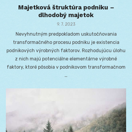
Majetková štruktúra podniku –
dlhodobý majetok
Posted
9. 7. 2023
on
Nevyhnutným predpokladom uskutočňovania
transformačného procesu podniku je existencia
podnikových výrobných faktorov. Rozhodujúcu úlohu
z nich majú potenciálne elementárne výrobné
faktory, ktoré pôsobia v podnikovom transformačnom
…