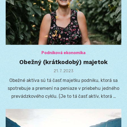
Podniková ekonomika
Obežný (krátkodobý) majetok
Posted
21. 7. 2023
on
Obežné aktíva sú tá časť majetku podniku, ktorá sa
spotrebuje a premení na peniaze v priebehu jedného
prevádzkového cyklu. (Je to tá časť aktív, ktorá …