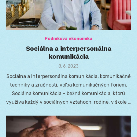
Podniková ekonomika
Sociálna a interpersonálna
komunikácia
Posted
8. 6. 2023
on
Sociálna a interpersonálna komunikácia, komunikačné
techniky a zručnosti, voľba komunikačných foriem.
Sociálna komunikácia – bežná komunikácia, ktorú
využíva každý v sociálnych vzťahoch, rodine, v škole …