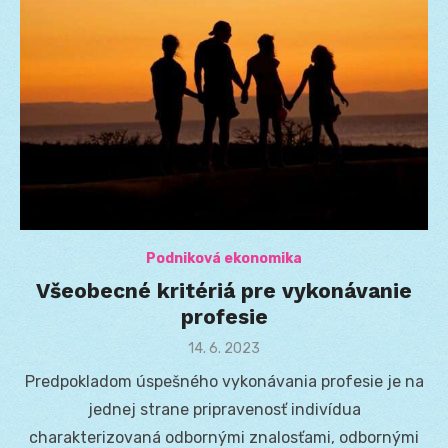
Podniková ekonomika
Všeobecné kritériá pre vykonávanie
profesie
Posted
14. 6. 2023
on
Predpokladom úspešného vykonávania profesie je na
jednej strane pripravenosť indivídua
charakterizovaná odbornými znalosťami, odbornými