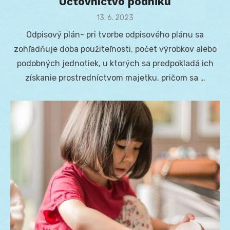
Účtovníctvo podniku
Posted
13. 6. 2023
on
Odpisový plán- pri tvorbe odpisového plánu sa
zohľadňuje doba použiteľnosti, počet výrobkov alebo
podobných jednotiek, u ktorých sa predpokladá ich
získanie prostredníctvom majetku, pričom sa …