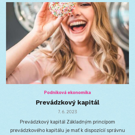
Podniková ekonomika
Prevádzkový kapitál
Posted
7. 6. 2023
on
Prevádzkový kapitál Základným princípom
prevádzkového kapitálu je mať k dispozícií správnu