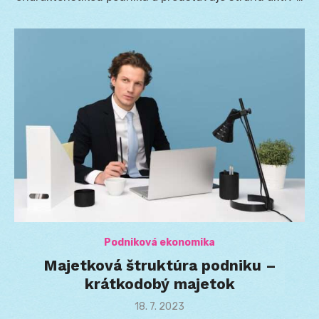
Podniková ekonomika
Majetková štruktúra podniku –
krátkodobý majetok
Posted
18. 7. 2023