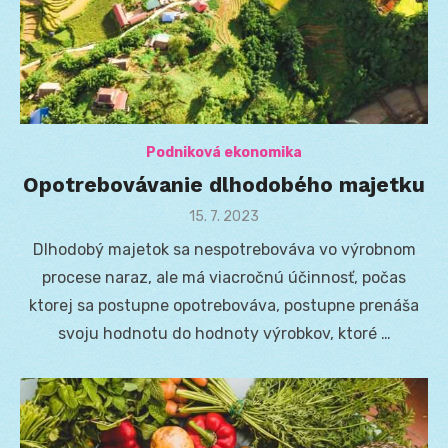
Podniková ekonomika
Opotrebovávanie dlhodobého majetku
Posted
15. 7. 2023
on
Dlhodobý majetok sa nespotrebováva vo výrobnom
procese naraz, ale má viacročnú účinnosť, počas
ktorej sa postupne opotrebováva, postupne prenáša
svoju hodnotu do hodnoty výrobkov, ktoré …