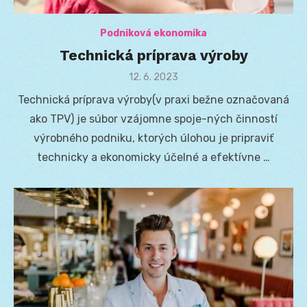
Podniková ekonomika
Technická príprava výroby
Posted
12. 6. 2023
on
Technická príprava výroby(v praxi bežne označovaná
ako TPV) je súbor vzájomne spoje-ných činností
výrobného podniku, ktorých úlohou je pripraviť
technicky a ekonomicky účelné a efektívne …