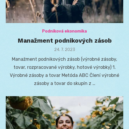
Podniková ekonomika
Manažment podnikových zásob
Posted
24. 7. 2023
on
Manažment podnikových zásob (výrobné zásoby,
tovar, rozpracované výrobky, hotové výrobky) 1.
Výrobné zásoby a tovar Metóda ABC Člení výrobné
zásoby a tovar do skupín z …