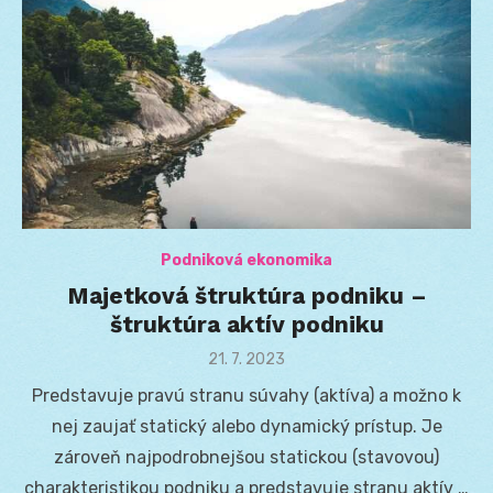
Podniková ekonomika
Majetková štruktúra podniku –
štruktúra aktív podniku
Posted
21. 7. 2023
on
Predstavuje pravú stranu súvahy (aktíva) a možno k
nej zaujať statický alebo dynamický prístup. Je
zároveň najpodrobnejšou statickou (stavovou)
charakteristikou podniku a predstavuje stranu aktív …