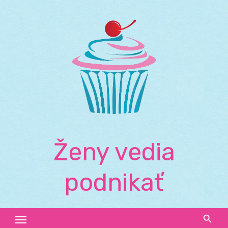
Skip
to
content
Ženy vedia
podnikať