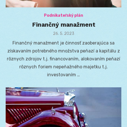
Podnikateľský plán
Finančný manažment
Posted
26. 5. 2023
on
Finančný manažment je činnosť zaoberajúca sa
získavaním potrebného množstva peňazí a kapitálu z
rôznych zdrojov t.j. financovaním, alokovaním peňazí
rôznych foriem nepeňažného majetku t.j.
investovaním …