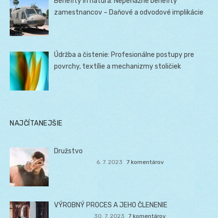
Benefity in natura: Nepeňažné benefity
zamestnancov – Daňové a odvodové implikácie
Údržba a čistenie: Profesionálne postupy pre
povrchy, textílie a mechanizmy stoličiek
NAJČÍTANEJŠIE
Družstvo
6. 7. 2023
7 komentárov
VÝROBNÝ PROCES A JEHO ČLENENIE
30. 7. 2023
7 komentárov