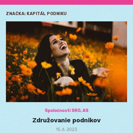
ZNAČKA:
KAPITÁL PODNIKU
Spoločnosti SRO, AS
Združovanie podnikov
Posted
15. 6. 2023