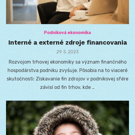
Podniková ekonomika
Interné a externé zdroje financovania
Posted
29. 5. 2023
on
Rozvojom trhovej ekonomiky sa význam finančného
hospodárstva podniku zvyšuje. Pôsobia na to viaceré
skutočnosti: Získavanie fin zdrojov v podnikovej sfére
závisí od fin trhov, kde …