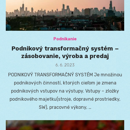
Podnikanie
Podnikový transformačný systém –
zásobovanie, výroba a predaj
Posted
6. 6. 2023
on
PODNIKOVÝ TRANSFORMAČNÝ SYSTÉM Je množinou
podnikových činností, ktorých cieľom je zmena
podnikových vstupov na výstupy. Vstupy – zložky
podnikového majetku(stroje, dopravné prostriedky,
SW), pracovné výkony, …