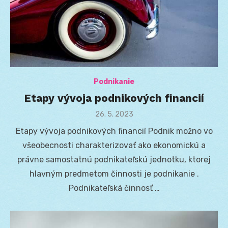
Podnikanie
Etapy vývoja podnikových financií
Posted
26. 5. 2023
on
Etapy vývoja podnikových financií Podnik možno vo
všeobecnosti charakterizovať ako ekonomickú a
právne samostatnú podnikateľskú jednotku, ktorej
hlavným predmetom činnosti je podnikanie .
Podnikateľská činnosť …