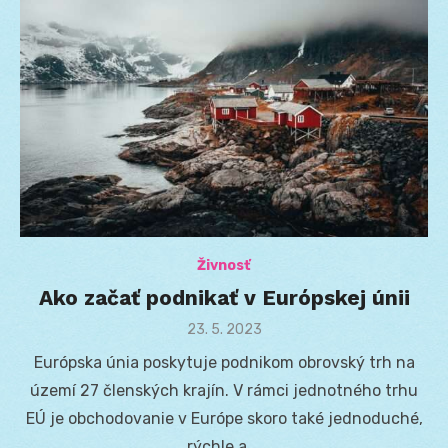
Živnosť
Ako začať podnikať v Európskej únii
Posted
23. 5. 2023
on
Európska únia poskytuje podnikom obrovský trh na
území 27 členských krajín. V rámci jednotného trhu
EÚ je obchodovanie v Európe skoro také jednoduché,
rýchle a …