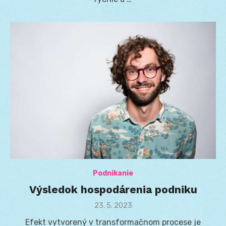
Podnikanie
Výsledok hospodárenia podniku
Posted
23. 5. 2023
on
Efekt vytvorený v transformačnom procese je