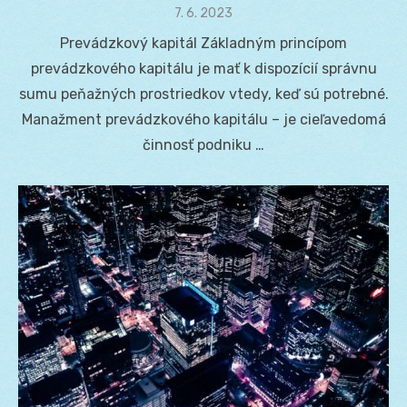
Posted
7. 6. 2023
on
Prevádzkový kapitál Základným princípom
prevádzkového kapitálu je mať k dispozícií správnu
sumu peňažných prostriedkov vtedy, keď sú potrebné.
Manažment prevádzkového kapitálu – je cieľavedomá
činnosť podniku …