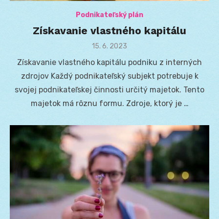
Podnikateľský plán
Získavanie vlastného kapitálu
Posted
15. 6. 2023
on
Získavanie vlastného kapitálu podniku z interných
zdrojov Každý podnikateľský subjekt potrebuje k
svojej podnikateľskej činnosti určitý majetok. Tento
majetok má rôznu formu. Zdroje, ktorý je …