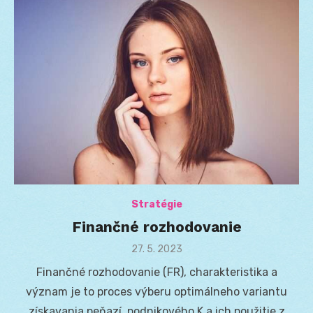
Stratégie
Finančné rozhodovanie
Posted
27. 5. 2023
on
Finančné rozhodovanie (FR), charakteristika a
význam je to proces výberu optimálneho variantu
získavania peňazí, podnikového K a ich použitie z