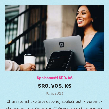
Spoločnosti SRO, AS
SRO, VOS, KS
Posted
10. 6. 2023
on
Charakteristické črty osobnej spoločnosti – verejno-
obchodnej spoločnosti. – VOS- má blízko k združeniu,