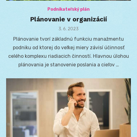
Podnikateľský plán
Plánovanie v organizácií
Posted
3. 6. 2023
on
Plánovanie tvorí základnú funkciu manažmentu
podniku od ktorej do veľkej miery závisí účinnosť
celého komplexu riadiacich činností. Hlavnou úlohou
plánovania je stanovenie poslania a cieľov …