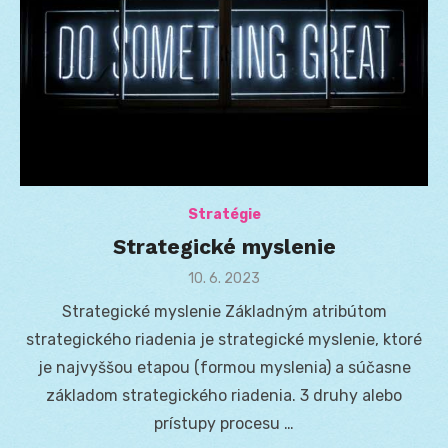
Stratégie
Strategické myslenie
Posted
10. 6. 2023
on
Strategické myslenie Základným atribútom
strategického riadenia je strategické myslenie, ktoré
je najvyššou etapou (formou myslenia) a súčasne
základom strategického riadenia. 3 druhy alebo
prístupy procesu …