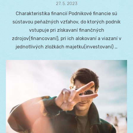
Posted
27. 5. 2023
on
Charakteristika financií Podnikové financie sú
sústavou peňažných vzťahov, do ktorých podnik
vstupuje pri získavaní finančných
zdrojov(financovaní), pri ich alokovaní a viazaní v
jednotlivých zložkách majetku(investovaní) …