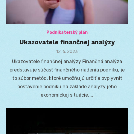
Podnikateľský plán
Ukazovatele finančnej analýzy
Posted
12. 6. 2023
on
Ukazovatele finančnej analýzy Finančná analýza
predstavuje súčasť finančného riadenia podniku, je
to súbor metód, ktoré umožňujú určiť a ovplyvniť
postavenie podniku na základe analýzy jeho
ekonomickej situácie. …