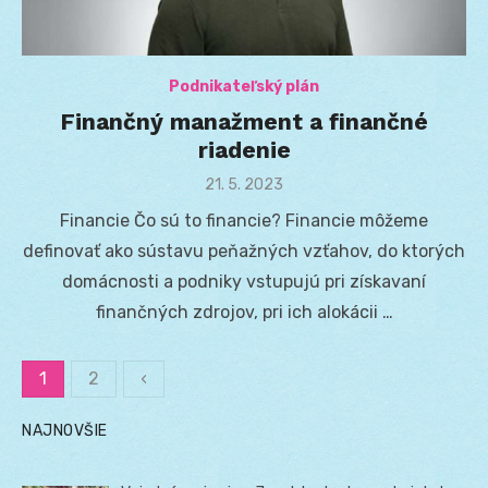
Podnikateľský plán
Finančný manažment a finančné
riadenie
Posted
21. 5. 2023
on
Financie Čo sú to financie? Financie môžeme
definovať ako sústavu peňažných vzťahov, do ktorých
domácnosti a podniky vstupujú pri získavaní
finančných zdrojov, pri ich alokácii …
1
2
‹
Stránkovanie
NAJNOVŠIE
príspevkov