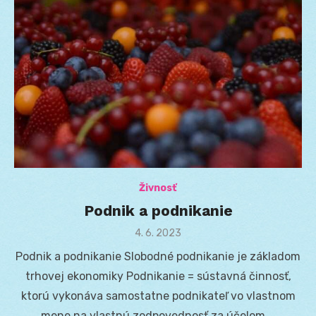
Živnosť
Podnik a podnikanie
Posted
4. 6. 2023
on
Podnik a podnikanie Slobodné podnikanie je základom
trhovej ekonomiky Podnikanie = sústavná činnosť,
ktorú vykonáva samostatne podnikateľ vo vlastnom
mene na vlastnú zodpovednosť za účelom …