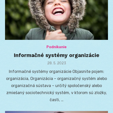
Podnikanie
Informačné systémy organizácie
Posted
28. 5. 2023
on
Informačné systémy organizácie Objasnite pojem:
organizácia, Organizácia – organizačný systém alebo
organizačná sústava – určitý spoločenský alebo
zmiešaný sociotechnický systém, v ktorom sú zložky,
časti, …