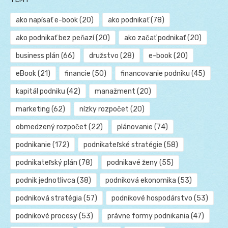
ako napísať e-book
(20)
ako podnikať
(78)
ako podnikať bez peňazí
(20)
ako začať podnikať
(20)
business plán
(66)
družstvo
(28)
e-book
(20)
eBook
(21)
financie
(50)
financovanie podniku
(45)
kapitál podniku
(42)
manažment
(20)
marketing
(62)
nízky rozpočet
(20)
obmedzený rozpočet
(22)
plánovanie
(74)
podnikanie
(172)
podnikateľské stratégie
(58)
podnikateľský plán
(78)
podnikavé ženy
(55)
podnik jednotlivca
(38)
podniková ekonomika
(53)
podniková stratégia
(57)
podnikové hospodárstvo
(53)
podnikové procesy
(53)
právne formy podnikania
(47)