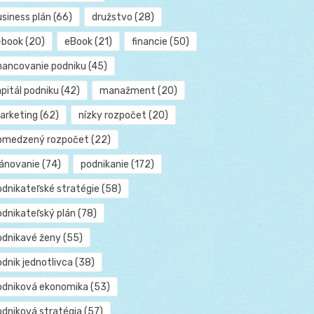
usiness plán
(66)
družstvo
(28)
-book
(20)
eBook
(21)
financie
(50)
inancovanie podniku
(45)
pitál podniku
(42)
manažment
(20)
arketing
(62)
nízky rozpočet
(20)
bmedzený rozpočet
(22)
lánovanie
(74)
podnikanie
(172)
odnikateľské stratégie
(58)
odnikateľský plán
(78)
odnikavé ženy
(55)
dnik jednotlivca
(38)
odniková ekonomika
(53)
odniková stratégia
(57)