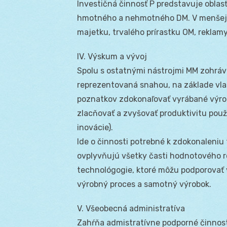
Investičná činnosť P predstavuje oblas
hmotného a nehmotného DM. V menšej m
majetku, trvalého prírastku OM, reklam
IV. Výskum a vývoj
Spolu s ostatnými nástrojmi MM zohráv
reprezentovaná snahou, na základe vl
poznatkov zdokonaľovať vyrábané výrob
zlacňovať a zvyšovať produktivitu pou
inovácie).
Ide o činnosti potrebné k zdokonaleni
ovplyvňujú všetky časti hodnotového r
technológogie, ktoré môžu podporovať 
výrobný proces a samotný výrobok.
V. Všeobecná administratíva
Zahŕňa admistratívne podporné činnosti