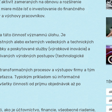
ť aktivít zameraných na obnovu a rozšírenie
iere môže ísť o investovanie do finančného
y a výchovy pracovníkov.
a táto činnosť významnú úlohu. Je
astných alebo externých vedeckých a technických
ky a poskytované služby (výrobkové inovácie) a
žívaných výrobných postupov (technologické
u transformačných procesov a výstupov firmy a tým
eťazca. Typickým príkladom sú informačné
TÉ
všetky činnosti od príjmu objednávok až po
a
a
a
, ako je účtovníctvo, financie, všeobecné riadenie,