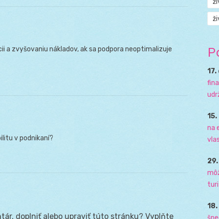
ž
ži
P
i a zvyšovaniu nákladov, ak sa podpora neoptimalizuje
17.
fin
udr
15.
na 
litu v podnikaní?
vla
29
môž
tur
18
ár, doplniť alebo upraviť túto stránku? Vyplňte
špe