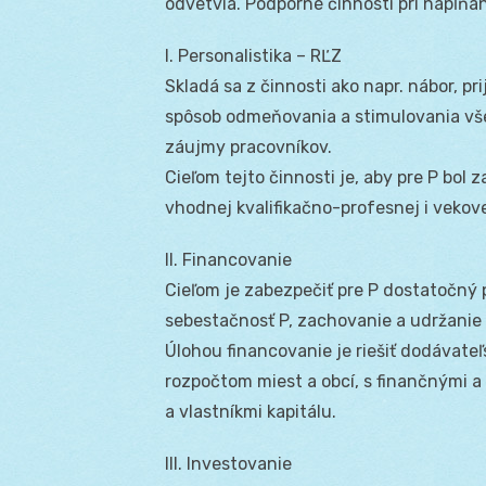
odvetvia. Podporné činnosti pri napĺňa
I. Personalistika – RĽZ
Skladá sa z činnosti ako napr. nábor, pr
spôsob odmeňovania a stimulovania vše
záujmy pracovníkov.
Cieľom tejto činnosti je, aby pre P bo
vhodnej kvalifikačno-profesnej i vekove
II. Financovanie
Cieľom je zabezpečiť pre P dostatočný p
sebestačnosť P, zachovanie a udržanie f
Úlohou financovanie je riešiť dodávateľ
rozpočtom miest a obcí, s finančnými a 
a vlastníkmi kapitálu.
III. Investovanie