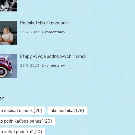
Podnikateľské koncepcie
26. 4. 2023
6 komentárov
Etapy vývoja podnikových financií
26. 5. 2023
6 komentárov
MY
ko napísať e-book
(20)
ako podnikať
(78)
ko podnikať bez peňazí
(20)
ko začať podnikať
(20)