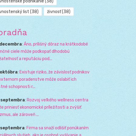
ivnostenské podnikanie
(38)
vnostenský list
(38)
živnosť
(38)
oradňa
 decembra
:
Áno, prílišný dôraz na krátkodobé
ančné ciele môže podkopať dlhodobú
žateľnosť a reputáciu pod...
 októbra
:
Existuje riziko, že závislosť podnikov
externom poradenstve môže oslabiť ich
stné schopnosti r...
. septembra
:
Rozvoj veľkého wellness centra
e priniesť ekonomické príležitosti a zvýšiť
izmus, ale zároveň ...
. septembra
:
Firma sa snaží odlišiť ponúkaním
ciálnych služieb, ako je osobné vyšívanie a