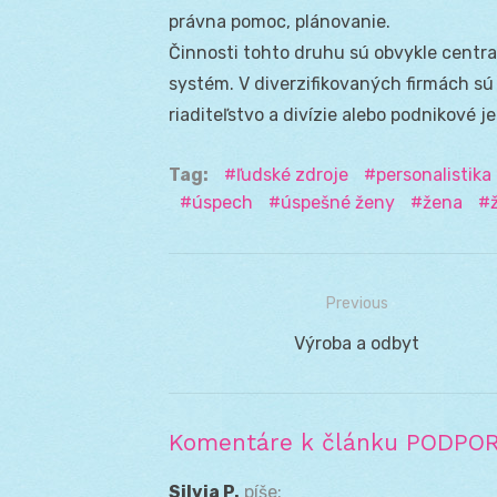
právna pomoc, plánovanie.
Činnosti tohto druhu sú obvykle centra
systém. V diverzifikovaných firmách sú
riaditeľstvo a divízie alebo podnikové j
Tag:
ľudské zdroje
personalistika
úspech
úspešné ženy
žena
Previous
Navigácia
Previous
Výroba a odbyt
v
post:
článku
Komentáre k článku PODPOR
Silvia P.
píše: