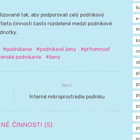
b
lizované tak, aby podporovali celý podnikový
e
 tieto činnosti často rozdelené medzi podnikové
f
ednotky.
ka
podnikanie
podnikavé ženy
prítomnosť
m
ženské podnikanie
ženy
o
p
p
Next
p
Next
Interné mikroprostredie podniku
post:
p
po
NÉ ČINNOSTI (5)
p
p