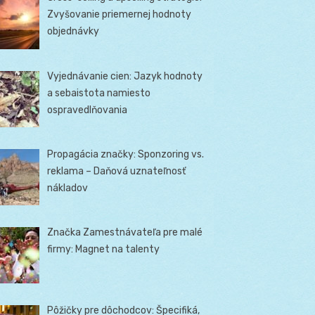
Zvyšovanie priemernej hodnoty
objednávky
Vyjednávanie cien: Jazyk hodnoty
a sebaistota namiesto
ospravedlňovania
Propagácia značky: Sponzoring vs.
reklama – Daňová uznateľnosť
nákladov
Značka Zamestnávateľa pre malé
firmy: Magnet na talenty
Pôžičky pre dôchodcov: Špecifiká,