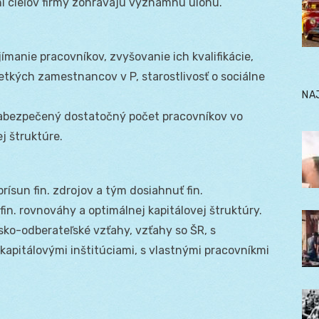
ní cieľov firmy zohrávajú významnú úlohu.
ijímanie pracovníkov, zvyšovanie ich kvalifikácie,
tkých zamestnancov v P, starostlivosť o sociálne
NA
l zabezpečený dostatočný počet pracovníkov vo
j štruktúre.
rísun fin. zdrojov a tým dosiahnuť fin.
in. rovnováhy a optimálnej kapitálovej štruktúry.
sko-odberateľské vzťahy, vzťahy so ŠR, s
kapitálovými inštitúciami, s vlastnými pracovníkmi