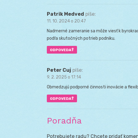
Patrik Medved
píše:
11. 10. 2024 o 20:47
Nadmerné zameranie sa môže viesť k byrokraci
podľa skutočných potrieb podniku.
ODPOVEDAŤ
Peter Cuj
píše:
9. 2. 2025 o 17:14
Obmedzujú podporné činnosti inovácie a flexibi
ODPOVEDAŤ
Poradňa
Potrebujete radu? Chcete pridať koment