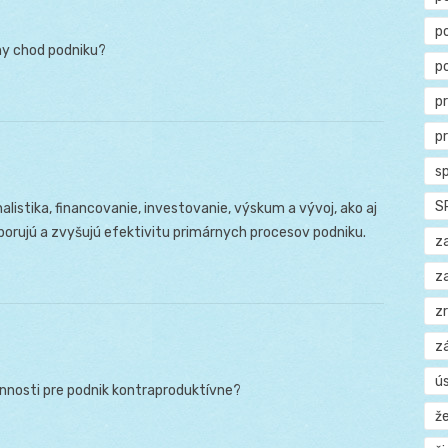
p
ny chod podniku?
p
p
p
s
S
listika, financovanie, investovanie, výskum a vývoj, ako aj
porujú a zvyšujú efektivitu primárnych procesov podniku.
z
z
z
z
ú
nnosti pre podnik kontraproduktívne?
ž