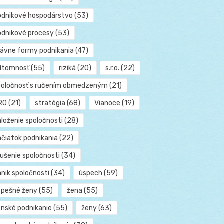
odnikové hospodárstvo
(53)
odnikové procesy
(53)
rávne formy podnikania
(47)
rítomnosť
(55)
riziká
(20)
s.r.o.
(22)
poločnosť s ručením obmedzeným
(21)
RO
(21)
stratégia
(68)
Vianoce
(19)
aloženie spoločnosti
(28)
ačiatok podnikania
(22)
rušenie spoločnosti
(34)
ánik spoločnosti
(34)
úspech
(59)
spešné ženy
(55)
žena
(55)
enské podnikanie
(55)
ženy
(63)