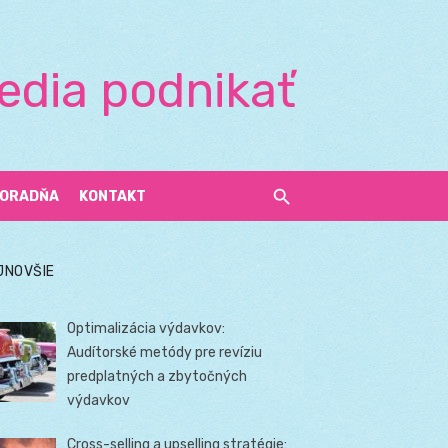
edia podnikať
ORADŇA
KONTAKT
JNOVŠIE
Optimalizácia výdavkov:
Audítorské metódy pre revíziu
predplatných a zbytočných
výdavkov
Cross-selling a upselling stratégie: