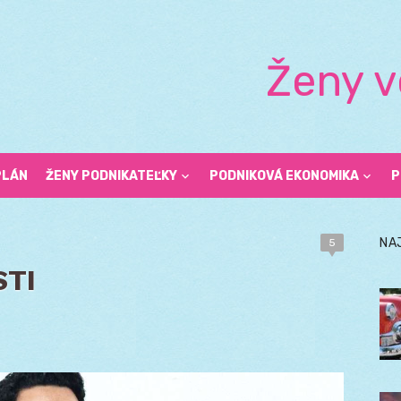
Ženy v
PLÁN
ŽENY PODNIKATEĽKY
PODNIKOVÁ EKONOMIKA
P
NA
5
STI