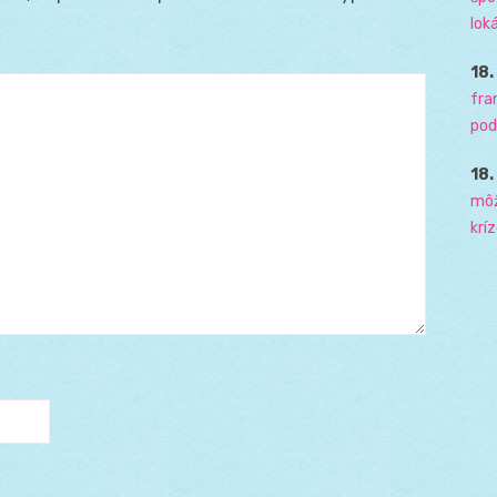
loká
18
fra
pod
18
môž
krí