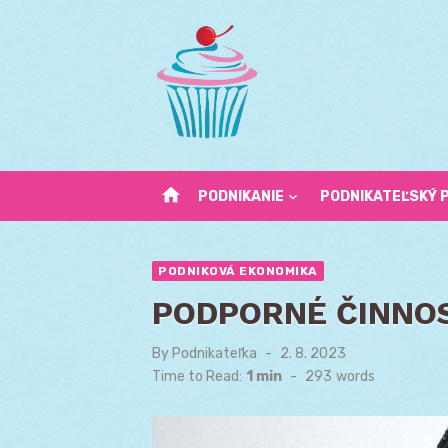
Skip
to
content
home
PODNIKANIE
PODNIKATEĽSKÝ 
PODNIKOVÁ EKONOMIKA
PODPORNÉ ČINNO
By
Podnikateľka
Posted
2. 8. 2023
on
Time to Read:
1 min
-
293
words