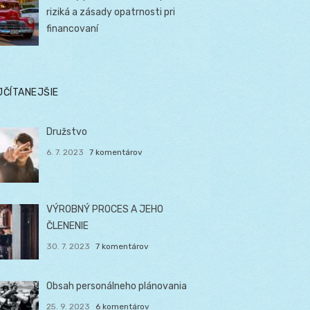
riziká a zásady opatrnosti pri
financovaní
JČÍTANEJŠIE
Družstvo
6. 7. 2023
7 komentárov
VÝROBNÝ PROCES A JEHO
ČLENENIE
30. 7. 2023
7 komentárov
Obsah personálneho plánovania
25. 9. 2023
6 komentárov