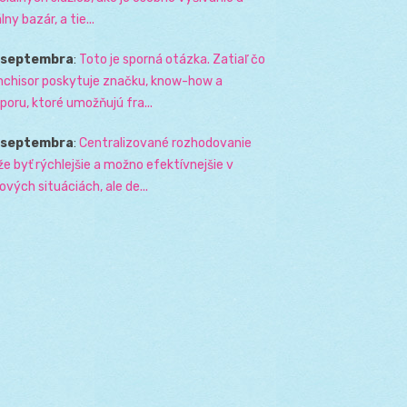
lny bazár, a tie...
. septembra
:
Toto je sporná otázka. Zatiaľ čo
nchisor poskytuje značku, know-how a
poru, ktoré umožňujú fra...
. septembra
:
Centralizované rozhodovanie
e byť rýchlejšie a možno efektívnejšie v
zových situáciách, ale de...