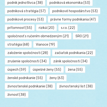
podnik jednotlivca
(38)
podniková ekonomika
(53)
podniková stratégia
(57)
podnikové hospodárstvo
(53)
podnikové procesy
(53)
právne formy podnikania
(47)
prítomnosť
(55)
riziká
(20)
s.r.o.
(22)
spoločnosť s ručením obmedzeným
(21)
SRO
(21)
stratégia
(68)
Vianoce
(19)
založenie spoločnosti
(28)
začiatok podnikania
(22)
zrušenie spoločnosti
(34)
zánik spoločnosti
(34)
úspech
(59)
úspešné ženy
(55)
žena
(55)
ženské podnikanie
(55)
ženy
(63)
živnostenské podnikanie
(38)
živnostenský list
(38)
živnosť
(38)