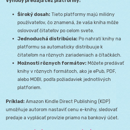
Výhody predaja cez platformy:
Široký dosah:
Tieto platformy majú milióny
používateľov, čo znamená, že vaša kniha môže
oslovovať čitateľov po celom svete.
Jednoduchá distribúcia:
Po nahratí knihy na
platformu sa automaticky distribuuje k
čitateľom na rôznych zariadeniach a čítačkách.
Možnosti rôznych formátov:
Môžete predávať
knihy v rôznych formátoch, ako je ePub, PDF,
alebo MOBI, podľa požiadaviek jednotlivých
platforiem.
Príklad:
Amazon Kindle Direct Publishing (KDP)
umožňuje autorom nastaviť cenu e-knihy, sledovať
predaje a vyplácať provízie priamo na bankový účet.