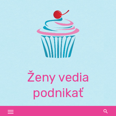
Skip
to
content
Ženy vedia
podnikať