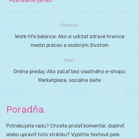
zarobenie peňazí
Previous
Navigácia
Previous
Work-life balance: Ako si udržať zdravé hranice
v
post:
medzi prácou a osobným životom
článku
Next
Next
Online predaj: Ako začať bez vlastného e-shopu:
post:
Marketplace, sociálne siete
Poradňa
Potrebujete radu? Chcete pridať komentár, doplniť
alebo upraviť túto stránku? Vyplňte textové pole