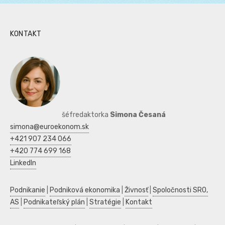
KONTAKT
šéfredaktorka
Simona Česaná
simona@euroekonom.sk
+421 907 234 066
+420 774 699 168
LinkedIn
Podnikanie
|
Podniková ekonomika
|
Živnosť
|
Spoločnosti SRO,
AS
|
Podnikateľský plán
|
Stratégie
|
Kontakt