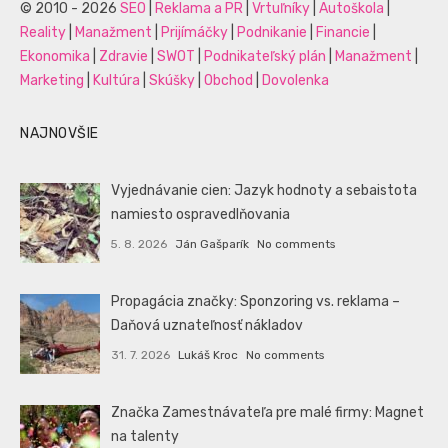
© 2010 - 2026
SEO
|
Reklama a PR
|
Vrtuľníky
|
Autoškola
|
Reality
|
Manažment
|
Prijímáčky
|
Podnikanie
|
Financie
|
Ekonomika
|
Zdravie
|
SWOT
|
Podnikateľský plán
|
Manažment
|
Marketing
|
Kultúra
|
Skúšky
|
Obchod
|
Dovolenka
NAJNOVŠIE
Vyjednávanie cien: Jazyk hodnoty a sebaistota
namiesto ospravedlňovania
5. 8. 2026
Ján Gašparík
No comments
Propagácia značky: Sponzoring vs. reklama –
Daňová uznateľnosť nákladov
31. 7. 2026
Lukáš Kroc
No comments
Značka Zamestnávateľa pre malé firmy: Magnet
na talenty