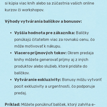
si kúpia viac kníh alebo sa zúčastnia vašich online
kurzov či workshopov.
Výhody vytvárania balíčkov a bonusov:
Vyššia hodnota pre zákazníka:
Balíčky
ponúkajú čitateľom viac za rovnakú cenu, čo
môže motivovať k nákupu.
Viacero príjmových tokov:
Okrem predaja
knihy môžete generovať príjmy aj z iných
produktov alebo služieb, ktoré pridáte do
balíčkov.
Vytváranie exkluzivity:
Bonusy môžu vytvoriť
pocit exkluzivity a urgentnosti, čo podporuje
predaj.
Príklad:
Môžete ponúknuť balíček, ktorý zahŕňa e-