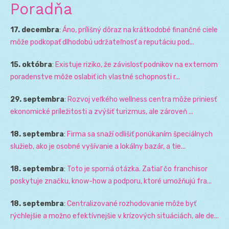
Poradňa
17. decembra
:
Áno, prílišný dôraz na krátkodobé finančné ciele
môže podkopať dlhodobú udržateľnosť a reputáciu pod...
15. októbra
:
Existuje riziko, že závislosť podnikov na externom
poradenstve môže oslabiť ich vlastné schopnosti r...
29. septembra
:
Rozvoj veľkého wellness centra môže priniesť
ekonomické príležitosti a zvýšiť turizmus, ale zároveň ...
18. septembra
:
Firma sa snaží odlišiť ponúkaním špeciálnych
služieb, ako je osobné vyšívanie a lokálny bazár, a tie...
18. septembra
:
Toto je sporná otázka. Zatiaľ čo franchisor
poskytuje značku, know-how a podporu, ktoré umožňujú fra...
18. septembra
:
Centralizované rozhodovanie môže byť
rýchlejšie a možno efektívnejšie v krízových situáciách, ale de...