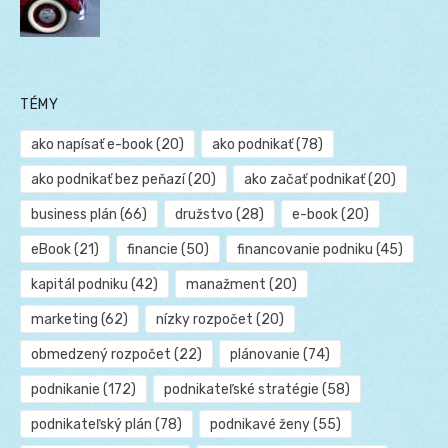
TÉMY
ako napísať e-book
(20)
ako podnikať
(78)
ako podnikať bez peňazí
(20)
ako začať podnikať
(20)
business plán
(66)
družstvo
(28)
e-book
(20)
eBook
(21)
financie
(50)
financovanie podniku
(45)
kapitál podniku
(42)
manažment
(20)
marketing
(62)
nízky rozpočet
(20)
obmedzený rozpočet
(22)
plánovanie
(74)
podnikanie
(172)
podnikateľské stratégie
(58)
podnikateľský plán
(78)
podnikavé ženy
(55)