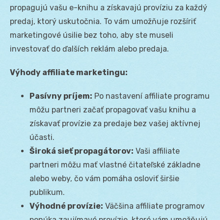
propagujú vašu e-knihu a získavajú províziu za každý
predaj, ktorý uskutočnia. To vám umožňuje rozšíriť
marketingové úsilie bez toho, aby ste museli
investovať do ďalších reklám alebo predaja.
Výhody affiliate marketingu:
Pasívny príjem:
Po nastavení affiliate programu
môžu partneri začať propagovať vašu knihu a
získavať provízie za predaje bez vašej aktívnej
účasti.
Široká sieť propagátorov:
Vaši affiliate
partneri môžu mať vlastné čitateľské základne
alebo weby, čo vám pomáha osloviť širšie
publikum.
Výhodné provízie:
Väčšina affiliate programov
ponúka zaujímavé provízie, ktoré vám umožňujú