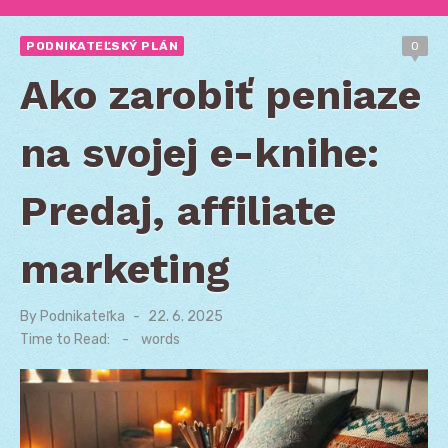
PODNIKATEĽSKÝ PLÁN
0
Ako zarobiť peniaze
na svojej e-knihe:
Predaj, affiliate
marketing
By
Podnikateľka
Posted
22. 6. 2025
on
Time to Read:
-
words