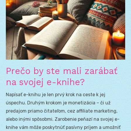
Prečo by ste mali zarábať
na svojej e-knihe?
Napísať e-knihu je len prvý krok na ceste k jej
úspechu. Druhým krokom je monetizácia – či už
predajom priamo čitateľom, cez affiliate marketing,
alebo inými spôsobmi. Zarobenie peňazí na svojej e-
knihe vám môže poskytnúť pasívny príjem a umožniť