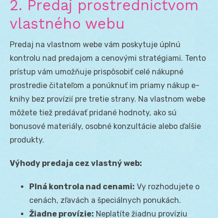
2. Predaj prostredníctvom
vlastného webu
Predaj na vlastnom webe vám poskytuje úplnú
kontrolu nad predajom a cenovými stratégiami. Tento
prístup vám umožňuje prispôsobiť celé nákupné
prostredie čitateľom a ponúknuť im priamy nákup e-
knihy bez provízií pre tretie strany. Na vlastnom webe
môžete tiež predávať pridané hodnoty, ako sú
bonusové materiály, osobné konzultácie alebo ďalšie
produkty.
Výhody predaja cez vlastný web:
Plná kontrola nad cenami:
Vy rozhodujete o
cenách, zľavách a špeciálnych ponukách.
Žiadne provízie:
Neplatíte žiadnu províziu