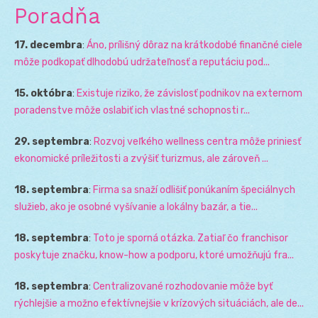
Poradňa
17. decembra
:
Áno, prílišný dôraz na krátkodobé finančné ciele
môže podkopať dlhodobú udržateľnosť a reputáciu pod...
15. októbra
:
Existuje riziko, že závislosť podnikov na externom
poradenstve môže oslabiť ich vlastné schopnosti r...
29. septembra
:
Rozvoj veľkého wellness centra môže priniesť
ekonomické príležitosti a zvýšiť turizmus, ale zároveň ...
18. septembra
:
Firma sa snaží odlišiť ponúkaním špeciálnych
služieb, ako je osobné vyšívanie a lokálny bazár, a tie...
18. septembra
:
Toto je sporná otázka. Zatiaľ čo franchisor
poskytuje značku, know-how a podporu, ktoré umožňujú fra...
18. septembra
:
Centralizované rozhodovanie môže byť
rýchlejšie a možno efektívnejšie v krízových situáciách, ale de...