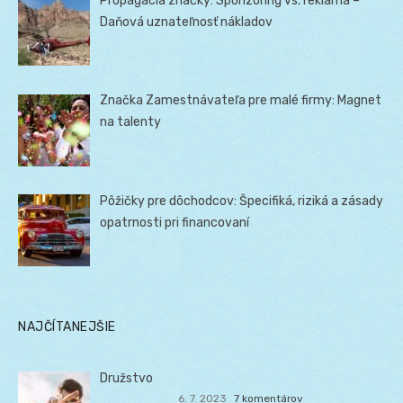
Propagácia značky: Sponzoring vs. reklama –
Daňová uznateľnosť nákladov
Značka Zamestnávateľa pre malé firmy: Magnet
na talenty
Pôžičky pre dôchodcov: Špecifiká, riziká a zásady
opatrnosti pri financovaní
NAJČÍTANEJŠIE
Družstvo
6. 7. 2023
7 komentárov