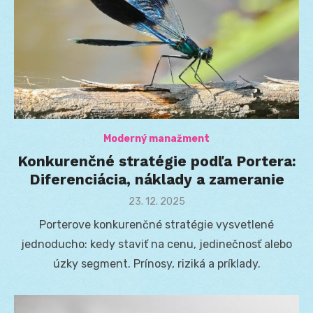
Moderný manažment
Konkurenčné stratégie podľa Portera:
Diferenciácia, náklady a zameranie
Posted
23. 12. 2025
on
Porterove konkurenčné stratégie vysvetlené
jednoducho: kedy staviť na cenu, jedinečnosť alebo
úzky segment. Prínosy, riziká a príklady.