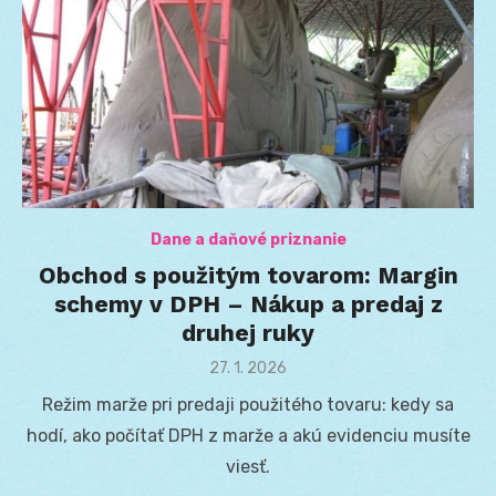
Dane a daňové priznanie
Obchod s použitým tovarom: Margin
schemy v DPH – Nákup a predaj z
druhej ruky
Posted
27. 1. 2026
on
Režim marže pri predaji použitého tovaru: kedy sa
hodí, ako počítať DPH z marže a akú evidenciu musíte
viesť.