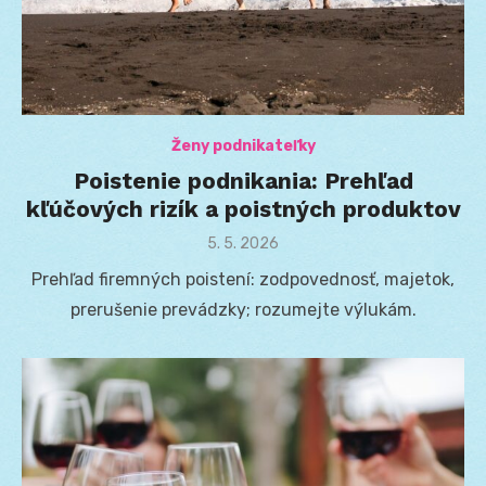
Ženy podnikateľky
Poistenie podnikania: Prehľad
kľúčových rizík a poistných produktov
Posted
5. 5. 2026
on
Prehľad firemných poistení: zodpovednosť, majetok,
prerušenie prevádzky; rozumejte výlukám.