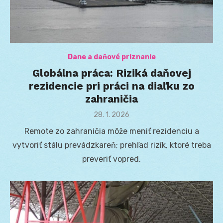
Dane a daňové priznanie
Globálna práca: Riziká daňovej
rezidencie pri práci na diaľku zo
zahraničia
Posted
28. 1. 2026
on
Remote zo zahraničia môže meniť rezidenciu a
vytvoriť stálu prevádzkareň; prehľad rizík, ktoré treba
preveriť vopred.