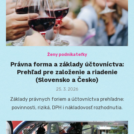
Ženy podnikateľky
Právna forma a základy účtovníctva:
Prehľad pre založenie a riadenie
(Slovensko a Česko)
Posted
25. 3. 2026
on
Základy právnych foriem a účtovníctva prehľadne:
povinnosti, riziká, DPH i nákladovosť rozhodnutia.