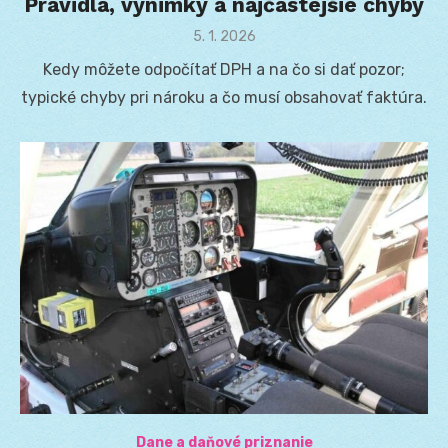
Pravidlá, výnimky a najčastejšie chyby
Posted
5. 1. 2026
on
Kedy môžete odpočítať DPH a na čo si dať pozor;
typické chyby pri nároku a čo musí obsahovať faktúra.
Dane a daňové priznanie