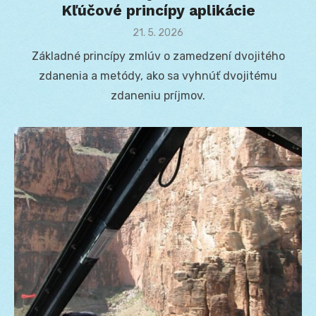
Kľúčové princípy aplikácie
Posted
21. 5. 2026
on
Základné princípy zmlúv o zamedzení dvojitého
zdanenia a metódy, ako sa vyhnúť dvojitému
zdaneniu príjmov.