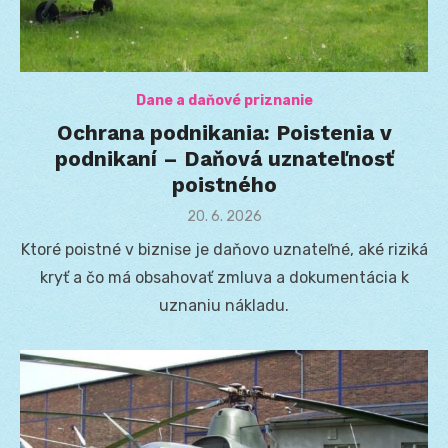
Dane a daňové priznanie
Ochrana podnikania: Poistenia v
podnikaní – Daňová uznateľnosť
poistného
Posted
20. 6. 2026
on
Ktoré poistné v biznise je daňovo uznateľné, aké riziká
kryť a čo má obsahovať zmluva a dokumentácia k
uznaniu nákladu.