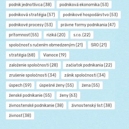
podnik jednotlivca
(38)
podniková ekonomika
(53)
podniková stratégia
(57)
podnikové hospodárstvo
(53)
podnikové procesy
(53)
právne formy podnikania
(47)
prítomnosť
(55)
riziká
(20)
s.r.o.
(22)
spoločnosť s ručením obmedzeným
(21)
SRO
(21)
stratégia
(68)
Vianoce
(19)
založenie spoločnosti
(28)
začiatok podnikania
(22)
zrušenie spoločnosti
(34)
zánik spoločnosti
(34)
úspech
(59)
úspešné ženy
(55)
žena
(55)
ženské podnikanie
(55)
ženy
(63)
živnostenské podnikanie
(38)
živnostenský list
(38)
živnosť
(38)