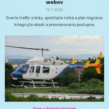
webov
Posted
13. 7. 2026
on
Overte traffic a linky, spočítajte riziká a plán migrácie.
Integrujte obsah a presmerovania postupne.
Dane a daňové priznanie