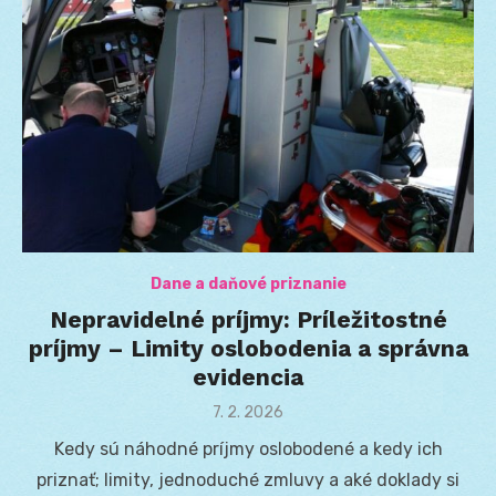
Dane a daňové priznanie
Nepravidelné príjmy: Príležitostné
príjmy – Limity oslobodenia a správna
evidencia
Posted
7. 2. 2026
on
Kedy sú náhodné príjmy oslobodené a kedy ich
priznať; limity, jednoduché zmluvy a aké doklady si