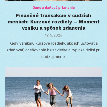
Dane a daňové priznanie
Finančné transakcie v cudzích
menách: Kurzové rozdiely – Moment
vzniku a spôsob zdanenia
Posted
19. 5. 2026
on
Kedy vznikajú kurzové rozdiely, ako ich účtovať a
zdaňovať; oceňovanie k uzávierke a typické riziká pri
cudzej mene.