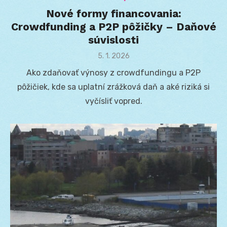
Nové formy financovania:
Crowdfunding a P2P pôžičky – Daňové
súvislosti
Posted
5. 1. 2026
on
Ako zdaňovať výnosy z crowdfundingu a P2P
pôžičiek, kde sa uplatní zrážková daň a aké riziká si
vyčísliť vopred.