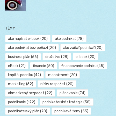
TÉMY
ako napísať e-book
(20)
ako podnikať
(78)
ako podnikať bez peňazí
(20)
ako začať podnikať
(20)
business plán
(66)
družstvo
(28)
e-book
(20)
eBook
(21)
financie
(50)
financovanie podniku
(45)
kapitál podniku
(42)
manažment
(20)
marketing
(62)
nízky rozpočet
(20)
obmedzený rozpočet
(22)
plánovanie
(74)
podnikanie
(172)
podnikateľské stratégie
(58)
podnikateľský plán
(78)
podnikavé ženy
(55)