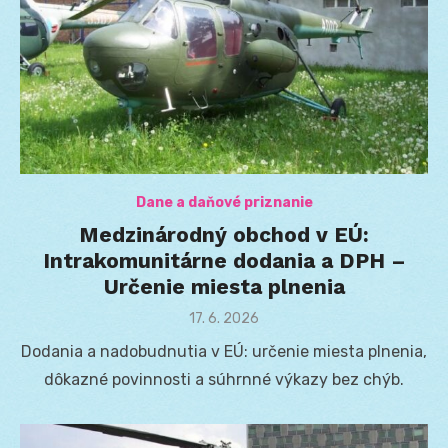
Dane a daňové priznanie
Medzinárodný obchod v EÚ:
Intrakomunitárne dodania a DPH –
Určenie miesta plnenia
Posted
17. 6. 2026
on
Dodania a nadobudnutia v EÚ: určenie miesta plnenia,
dôkazné povinnosti a súhrnné výkazy bez chýb.