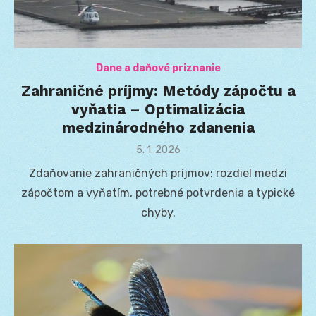
Dane a daňové priznanie
Zahraničné príjmy: Metódy zápočtu a
vyňatia – Optimalizácia
medzinárodného zdanenia
Posted
5. 1. 2026
on
Zdaňovanie zahraničných príjmov: rozdiel medzi
zápočtom a vyňatím, potrebné potvrdenia a typické
chyby.