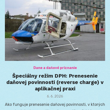
Dane a daňové priznanie
Špeciálny režim DPH: Prenesenie
daňovej povinnosti (reverse charge) v
aplikačnej praxi
Posted
6. 6. 2026
on
Ako funguje prenesenie daňovej povinnosti, v ktorých