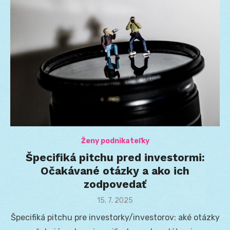
Ženy podnikateľky
Špecifiká pitchu pred investormi:
Očakávané otázky a ako ich
zodpovedať
Posted
15. 7. 2025
on
Špecifiká pitchu pre investorky/investorov: aké otázky