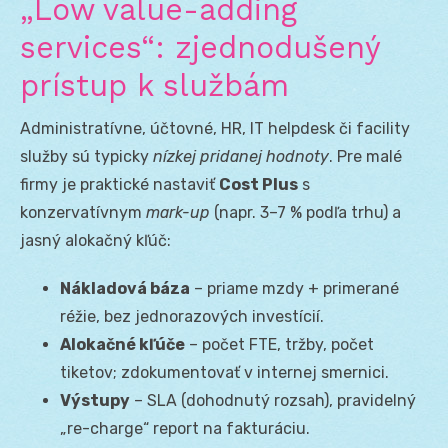
„Low value-adding
services“: zjednodušený
prístup k službám
Administratívne, účtovné, HR, IT helpdesk či facility
služby sú typicky
nízkej pridanej hodnoty
. Pre malé
firmy je praktické nastaviť
Cost Plus
s
konzervatívnym
mark-up
(napr. 3–7 % podľa trhu) a
jasný alokačný kľúč:
Nákladová báza
– priame mzdy + primerané
réžie, bez jednorazových investícií.
Alokačné kľúče
– počet FTE, tržby, počet
tiketov; zdokumentovať v internej smernici.
Výstupy
– SLA (dohodnutý rozsah), pravidelný
„re-charge“ report na fakturáciu.