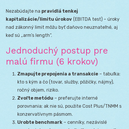
Nezabúdajte na
pravidlá tenkej
kapitalizácie/limitu úrokov
(EBITDA test) – úroky
nad zákonný limit môžu byť daňovo neuznateľné, aj
keď sú „arm’s length“.
Jednoduchý postup pre
malú firmu (6 krokov)
Zmapujte prepojenia a transakcie
– tabuľka:
kto s kým a čo (tovar, služby, pôžičky, nájmy),
ročný objem, riziko.
Zvoľte metódu
– preferujte interné
porovnania; ak nie sú, použite Cost Plus/TNMM s
konzervatívnym pásmom.
Urobte benchmark
– cenníky, nezávislé