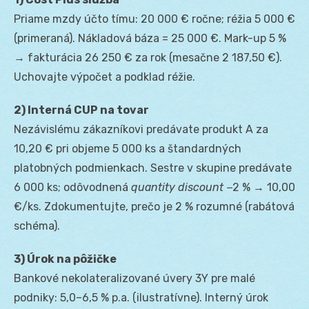
Priame mzdy účto tímu: 20 000 € ročne; réžia 5 000 €
(primeraná). Nákladová báza = 25 000 €. Mark-up 5 %
→ fakturácia 26 250 € za rok (mesačne 2 187,50 €).
Uchovajte výpočet a podklad réžie.
2) Interná CUP na tovar
Nezávislému zákazníkovi predávate produkt A za
10,20 € pri objeme 5 000 ks a štandardných
platobných podmienkach. Sestre v skupine predávate
6 000 ks; odôvodnená
quantity discount
−2 % → 10,00
€/ks. Zdokumentujte, prečo je 2 % rozumné (rabátová
schéma).
3) Úrok na pôžičke
Bankové nekolateralizované úvery 3Y pre malé
podniky: 5,0–6,5 % p.a. (ilustratívne). Interný úrok