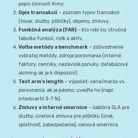
popis činností firmy.
Opis transakcií
– zoznam typov transakcií
(tovar, služby, pôžičky), objemy, zmluvy.
Funkčná analýza (FAR)
– kto robí čo; stručná
tabuľka funkcií, rizík a aktív.
Voľba metódy a benchmark
– zdôvodnenie
vybratej metódy, zdroje porovnania (interné
faktúry, cenníky, nezávislé ponuky, databázový
skríning ak je k dispozícii).
Test arm’s length
– výpočet: cena/marža vs.
porovnania; ak je pásmo, uveďte ho (napr.
interkvartil 3–7 %).
Zmluvy a interné smernice
– šablóna SLA pre
služby, úverová zmluva pre pôžičku (úrok,
splatnosť, zabezpečenie), cenová smernica.