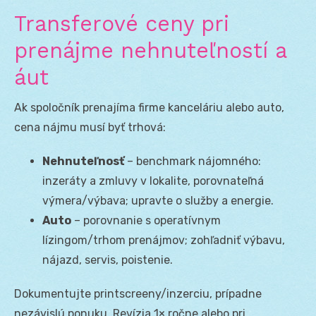
Transferové ceny pri
prenájme nehnuteľností a
áut
Ak spoločník prenajíma firme kanceláriu alebo auto,
cena nájmu musí byť trhová:
Nehnuteľnosť
– benchmark nájomného:
inzeráty a zmluvy v lokalite, porovnateľná
výmera/výbava; upravte o služby a energie.
Auto
– porovnanie s operatívnym
lízingom/trhom prenájmov; zohľadniť výbavu,
nájazd, servis, poistenie.
Dokumentujte printscreeny/inzerciu, prípadne
nezávislú ponuku. Revízia 1× ročne alebo pri