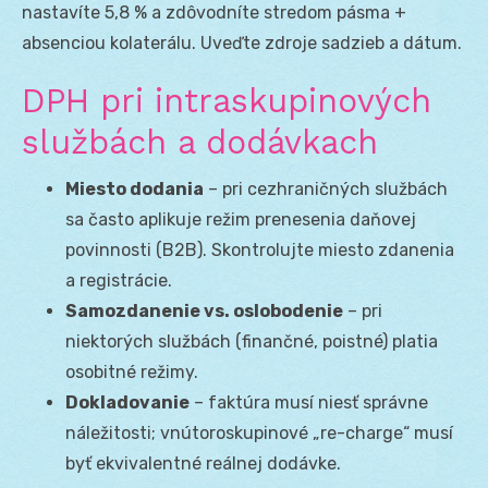
nastavíte 5,8 % a zdôvodníte stredom pásma +
absenciou kolaterálu. Uveďte zdroje sadzieb a dátum.
DPH pri intraskupinových
službách a dodávkach
Miesto dodania
– pri cezhraničných službách
sa často aplikuje režim prenesenia daňovej
povinnosti (B2B). Skontrolujte miesto zdanenia
a registrácie.
Samozdanenie vs. oslobodenie
– pri
niektorých službách (finančné, poistné) platia
osobitné režimy.
Dokladovanie
– faktúra musí niesť správne
náležitosti; vnútoroskupinové „re-charge“ musí
byť ekvivalentné reálnej dodávke.