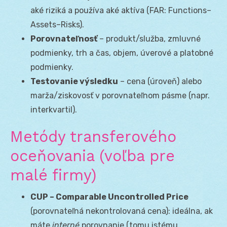
aké riziká a používa aké aktíva (FAR: Functions–
Assets–Risks).
Porovnateľnosť
– produkt/služba, zmluvné
podmienky, trh a čas, objem, úverové a platobné
podmienky.
Testovanie výsledku
– cena (úroveň) alebo
marža/ziskovosť v porovnateľnom pásme (napr.
interkvartil).
Metódy transferového
oceňovania (voľba pre
malé firmy)
CUP – Comparable Uncontrolled Price
(porovnateľná nekontrolovaná cena): ideálna, ak
máte
interné
porovnanie (tomu istému