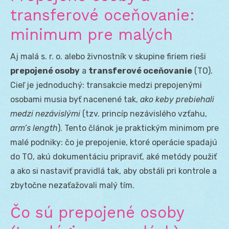
transferové oceňovanie:
minimum pre malých
Aj malá s. r. o. alebo živnostník v skupine firiem rieši
prepojené osoby
a
transferové oceňovanie
(TO).
Cieľ je jednoduchý: transakcie medzi prepojenými
osobami musia byť nacenené tak,
ako keby prebiehali
medzi nezávislými
(tzv. princíp nezávislého vzťahu,
arm’s length
). Tento článok je praktickým minimom pre
malé podniky: čo je prepojenie, ktoré operácie spadajú
do TO, akú dokumentáciu pripraviť, aké metódy použiť
a ako si nastaviť pravidlá tak, aby obstáli pri kontrole a
zbytočne nezaťažovali malý tím.
Čo sú prepojené osoby