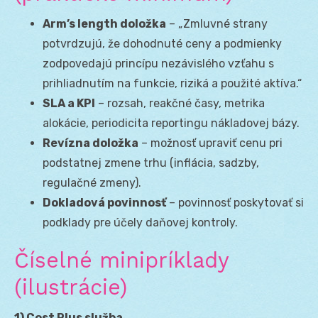
Arm’s length doložka
– „Zmluvné strany
potvrdzujú, že dohodnuté ceny a podmienky
zodpovedajú princípu nezávislého vzťahu s
prihliadnutím na funkcie, riziká a použité aktíva.“
SLA a KPI
– rozsah, reakčné časy, metrika
alokácie, periodicita reportingu nákladovej bázy.
Revízna doložka
– možnosť upraviť cenu pri
podstatnej zmene trhu (inflácia, sadzby,
regulačné zmeny).
Dokladová povinnosť
– povinnosť poskytovať si
podklady pre účely daňovej kontroly.
Číselné minipríklady
(ilustrácie)
1) Cost Plus služba