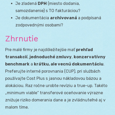
Je zladená
DPH
(miesto dodania,
samozdanenie) s TO fakturáciou?
Je dokumentácia
archivovaná
a podpísaná
zodpovednými osobami?
Zhrnutie
Pre malé firmy je najdôležitejšie mať
prehľad
transakcií
,
jednoduché zmluvy
,
konzervatívny
benchmark
a
krátku, ale vecnú dokumentáciu
.
Preferujte interné porovnania (CUP), pri službách
používajte Cost Plus s jasnou nákladovou bázou a
alokáciou. Raz ročne urobte revíziu a true-up. Takéto
„minimum viable“ transferové oceňovanie výrazne
znižuje riziko domerania dane a je zvládnuteľné aj v
malom tíme.