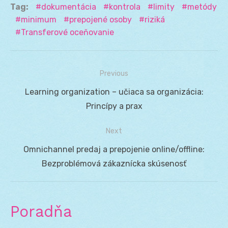
Tag:
dokumentácia
kontrola
limity
metódy
minimum
prepojené osoby
riziká
Transferové oceňovanie
Previous
Navigácia
Previous
Learning organization – učiaca sa organizácia:
v
post:
Princípy a prax
článku
Next
Next
Omnichannel predaj a prepojenie online/offline:
post:
Bezproblémová zákaznícka skúsenosť
Poradňa