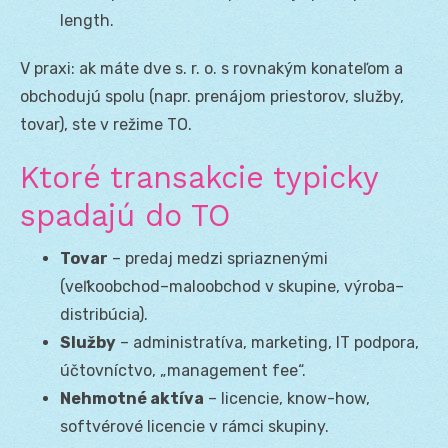
length.
V praxi: ak máte dve s. r. o. s rovnakým konateľom a
obchodujú spolu (napr. prenájom priestorov, služby,
tovar), ste v režime TO.
Ktoré transakcie typicky
spadajú do TO
Tovar
– predaj medzi spriaznenými
(veľkoobchod–maloobchod v skupine, výroba–
distribúcia).
Služby
– administratíva, marketing, IT podpora,
účtovníctvo, „management fee“.
Nehmotné aktíva
– licencie, know-how,
softvérové licencie v rámci skupiny.