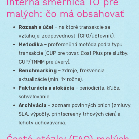
Interná smernica TO pre
malých: čo má obsahovať
Rozsah a účel
– na ktoré transakcie sa
vzťahuje, zodpovednosti (CFO/účtovník).
Metodika
– preferenčná metóda podľa typu
transakcie (CUP pre tovar, Cost Plus pre služby,
CUP/TNMM pre úvery).
Benchmarking
– zdroje, frekvencia
aktualizácie (min. 1× ročne).
Fakturácia a alokácia
– periodicita, kľúče,
schvaľovanie.
Archivácia
– zoznam povinných príloh (zmluvy,
SLA, výpočty, printscreeny trhových cien) a
lehoty uchovávania.