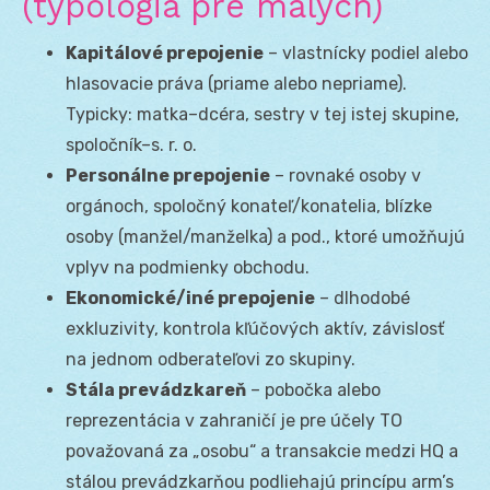
(typológia pre malých)
Kapitálové prepojenie
– vlastnícky podiel alebo
hlasovacie práva (priame alebo nepriame).
Typicky: matka–dcéra, sestry v tej istej skupine,
spoločník–s. r. o.
Personálne prepojenie
– rovnaké osoby v
orgánoch, spoločný konateľ/konatelia, blízke
osoby (manžel/manželka) a pod., ktoré umožňujú
vplyv na podmienky obchodu.
Ekonomické/iné prepojenie
– dlhodobé
exkluzivity, kontrola kľúčových aktív, závislosť
na jednom odberateľovi zo skupiny.
Stála prevádzkareň
– pobočka alebo
reprezentácia v zahraničí je pre účely TO
považovaná za „osobu“ a transakcie medzi HQ a
stálou prevádzkarňou podliehajú princípu arm’s