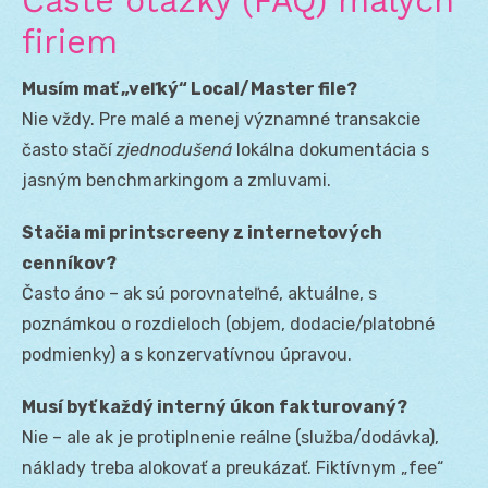
Časté otázky (FAQ) malých
firiem
Musím mať „veľký“ Local/Master file?
Nie vždy. Pre malé a menej významné transakcie
často stačí
zjednodušená
lokálna dokumentácia s
jasným benchmarkingom a zmluvami.
Stačia mi printscreeny z internetových
cenníkov?
Často áno – ak sú porovnateľné, aktuálne, s
poznámkou o rozdieloch (objem, dodacie/platobné
podmienky) a s konzervatívnou úpravou.
Musí byť každý interný úkon fakturovaný?
Nie – ale ak je protiplnenie reálne (služba/dodávka),
náklady treba alokovať a preukázať. Fiktívnym „fee“