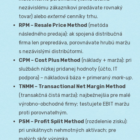
nezávislému zákazníkovi predávate rovnaký
tovar) alebo
externé
cenníky trhu.
RPM – Resale Price Method
(metóda
následného predaja): ak spojená distribučná
firma len prepredáva, porovnávate hrubú maržu
s nezávislými distribútormi.
CPM – Cost Plus Method
(náklady + marža): pri
službách nízkej pridanej hodnoty (účto, IT
podpora) – nákladová báza + primeraný
mark-up
.
TNMM – Transactional Net Margin Method
(transakčná čistá marža): najbežnejšia pre malé
výrobno-obchodné firmy; testujete EBIT maržu
proti porovnateľným.
PSM – Profit Split Method
(rozdelenie zisku):
pri unikátnych nehmotných aktívach; pre
malých skôr výnimka.