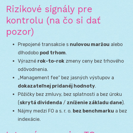
Rizikové signály pre
kontrolu (na čo si dať
pozor)
Prepojené transakcie s
nulovou maržou
alebo
dlhodobo
pod trhom
.
Výrazné
rok-to-rok
zmeny ceny bez trhového
odôvodnenia.
„Management fee“ bez jasných výstupov a
dokazateľnej pridanéj hodnoty
.
Pôžičky bez zmluvy, bez splatnosti a bez úroku
(
skrytá dividenda
/
zníženie základu dane
).
Nájmy medzi FO a s. r. o.
bez benchmarku
a bez
indexácie.