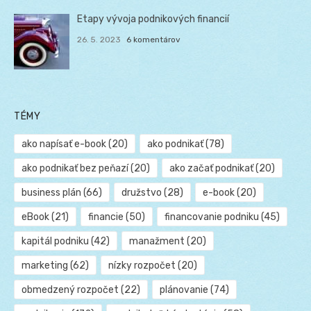
Etapy vývoja podnikových financií
26. 5. 2023
6 komentárov
TÉMY
ako napísať e-book
(20)
ako podnikať
(78)
ako podnikať bez peňazí
(20)
ako začať podnikať
(20)
business plán
(66)
družstvo
(28)
e-book
(20)
eBook
(21)
financie
(50)
financovanie podniku
(45)
kapitál podniku
(42)
manažment
(20)
marketing
(62)
nízky rozpočet
(20)
obmedzený rozpočet
(22)
plánovanie
(74)