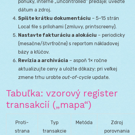
ponuky, interné „uncontrolled“ predaje; uveďte
dátum a zdroj.
Spíšte krátku dokumentáciu
– 5–15 strán
Local file s prílohami (zmluvy, printscreeny).
Nastavte fakturáciu a alokáciu
– periodicky
(mesačne/štvrťročne) s reportom nákladovej
bázy a kľúčov.
Revízia a archivácia
– aspoň 1× ročne
aktualizujte ceny a uložte dôkazy; pri veľkej
zmene trhu urobte
out-of-cycle
update.
Tabuľka: vzorový register
transakcií („mapa“)
Proti-
Typ
Metóda
Zdroj
strana
transakcie
porovnania