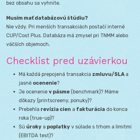
bez obsahu sa vyhnite.
Musím mať databázovú štúdiu?
Nie vždy. Pri menších transakciách postačí interné
CUP/Cost Plus. Databáza má zmysel pri TNMM alebo
väčších objemoch.
Checklist pred uzávierkou
Má každá prepojená transakcia
zmluvu/SLA
a
jasné
ocenenie
?
Je ocenenie
v pásme
(benchmark)? Máme
dôkazy (printscreeny, ponuky)?
Prebehla
revízia cien
a
fakturácia
do konca
roka (true-up)?
Sú
úroky
a
poplatky
v súlade s trhom a limitmi
(EBITDA test)?