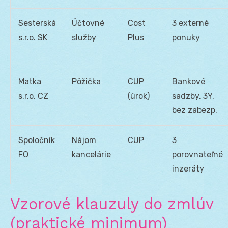
Sesterská
Účtovné
Cost
3 externé
s.r.o. SK
služby
Plus
ponuky
Matka
Pôžička
CUP
Bankové
s.r.o. CZ
(úrok)
sadzby, 3Y,
bez zabezp.
Spoločník
Nájom
CUP
3
FO
kancelárie
porovnateľné
inzeráty
Vzorové klauzuly do zmlúv
(praktické minimum)