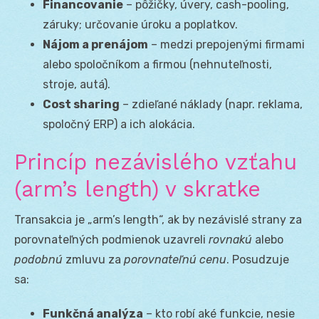
Financovanie
– pôžičky, úvery, cash-pooling,
záruky; určovanie úroku a poplatkov.
Nájom a prenájom
– medzi prepojenými firmami
alebo spoločníkom a firmou (nehnuteľnosti,
stroje, autá).
Cost sharing
– zdieľané náklady (napr. reklama,
spoločný ERP) a ich alokácia.
Princíp nezávislého vzťahu
(arm’s length) v skratke
Transakcia je „arm’s length“, ak by nezávislé strany za
porovnateľných podmienok uzavreli
rovnakú
alebo
podobnú
zmluvu za
porovnateľnú cenu
. Posudzuje
sa:
Funkčná analýza
– kto robí aké funkcie, nesie