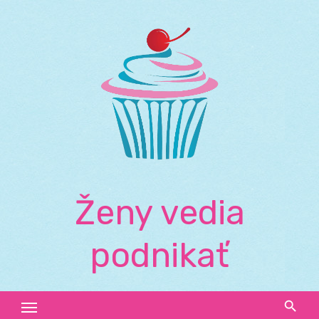
Skip
to
content
Ženy vedia
podnikať