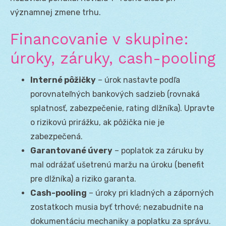
významnej zmene trhu.
Financovanie v skupine:
úroky, záruky, cash-pooling
Interné pôžičky
– úrok nastavte podľa
porovnateľných bankových sadzieb (rovnaká
splatnosť, zabezpečenie, rating dlžníka). Upravte
o rizikovú prirážku, ak pôžička nie je
zabezpečená.
Garantované úvery
– poplatok za záruku by
mal odrážať ušetrenú maržu na úroku (benefit
pre dlžníka) a riziko garanta.
Cash-pooling
– úroky pri kladných a záporných
zostatkoch musia byť trhové; nezabudnite na
dokumentáciu mechaniky a poplatku za správu.