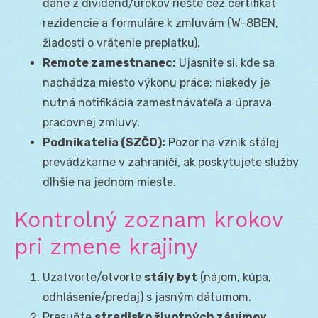
dane z dividend/úrokov riešte cez certifikát
rezidencie a formuláre k zmluvám (W-8BEN,
žiadosti o vrátenie preplatku).
Remote zamestnanec:
Ujasnite si, kde sa
nachádza miesto výkonu práce; niekedy je
nutná notifikácia zamestnávateľa a úprava
pracovnej zmluvy.
Podnikatelia (SZČO):
Pozor na vznik stálej
prevádzkarne v zahraničí, ak poskytujete služby
dlhšie na jednom mieste.
Kontrolný zoznam krokov
pri zmene krajiny
Uzatvorte/otvorte
stály byt
(nájom, kúpa,
odhlásenie/predaj) s jasným dátumom.
Presuňte
stredisko životných záujmov