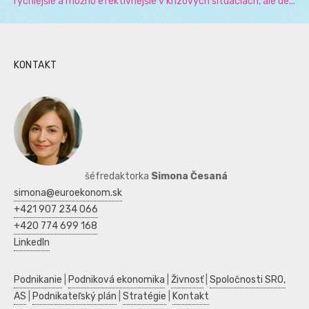
rýchlejšie a možno efektívnejšie v krízových situáciách, ale de...
KONTAKT
šéfredaktorka
Simona Česaná
simona@euroekonom.sk
+421 907 234 066
+420 774 699 168
LinkedIn
Podnikanie
|
Podniková ekonomika
|
Živnosť
|
Spoločnosti SRO,
AS
|
Podnikateľský plán
|
Stratégie
|
Kontakt