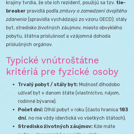
krajiny tvrdia, že ste ich rezident, použijú sa tzv.
tie-
breaker
pravidlá podľa
zmluvy o zamedzení dvojitého
zdanenia
(spravidla vychádzajú zo vzoru OECD): stály
byt, stredisko životných záujmov, miesto obvyklého
pobytu, štátna príslušnosť a vzájomná dohoda
príslušných orgánov.
Typické vnútroštátne
kritériá pre fyzické osoby
Trvalý pobyt / stály byt:
Možnosť dlhodobo
užívať byt v danom štáte (vlastníctvo, nájom,
rodinné bývanie).
Počet dní:
Dlhší pobyt v roku (často hranica
183
dní
, no nie vždy identická vo všetkých štátoch).
Stredisko životných záujmov:
Kde máte