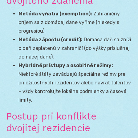
dvojitého zdanenia
Metóda vyňatia (exemption):
Zahraničný
príjem sa z domácej dane vyňme (niekedy s
progresiou).
Metóda zápočtu (credit):
Domáca daň sa zníži
o daň zaplatenú v zahraničí (do výšky príslušnej
domácej dane).
Hybridné prístupy a osobitné režimy:
Niektoré štáty zavádzajú špeciálne režimy pre
príležitostných rezidentov alebo návrat talentov
– vždy kontrolujte lokálne podmienky a časové
limity.
Postup pri konflikte
dvojitej rezidencie