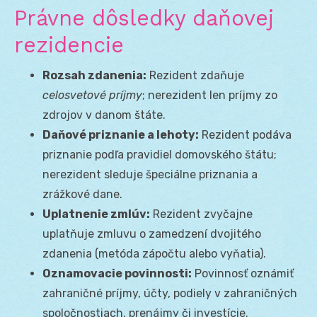
Právne dôsledky daňovej
rezidencie
Rozsah zdanenia:
Rezident zdaňuje
celosvetové príjmy
; nerezident len príjmy zo
zdrojov v danom štáte.
Daňové priznanie a lehoty:
Rezident podáva
priznanie podľa pravidiel domovského štátu;
nerezident sleduje špeciálne priznania a
zrážkové dane.
Uplatnenie zmlúv:
Rezident zvyčajne
uplatňuje zmluvu o zamedzení dvojitého
zdanenia (metóda zápočtu alebo vyňatia).
Oznamovacie povinnosti:
Povinnosť oznámiť
zahraničné príjmy, účty, podiely v zahraničných
spoločnostiach, prenájmy či investície.