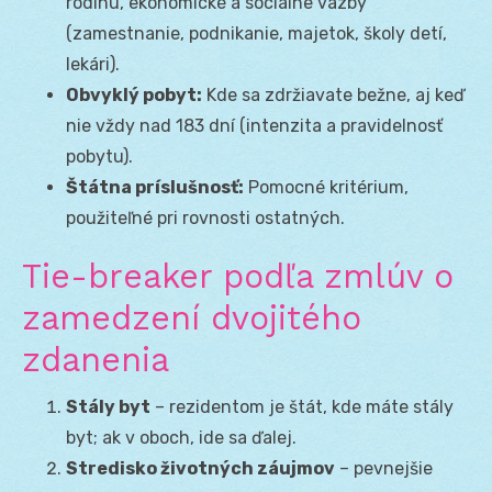
rodinu, ekonomické a sociálne väzby
(zamestnanie, podnikanie, majetok, školy detí,
lekári).
Obvyklý pobyt:
Kde sa zdržiavate bežne, aj keď
nie vždy nad 183 dní (intenzita a pravidelnosť
pobytu).
Štátna príslušnosť:
Pomocné kritérium,
použiteľné pri rovnosti ostatných.
Tie-breaker podľa zmlúv o
zamedzení dvojitého
zdanenia
Stály byt
– rezidentom je štát, kde máte stály
byt; ak v oboch, ide sa ďalej.
Stredisko životných záujmov
– pevnejšie