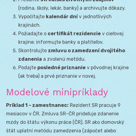
(rodina, školy, lekár, banky) a archivujte dôkazy.
Vypočítajte
kalendár dní
v jednotlivých
krajinách.
Požiadajte o
certifikát rezidencie
v cieľovej
krajine; informujte banky a platiteľov.
Skontrolujte
zmluvu o zamedzení dvojitého
zdanenia
a zvolenú metódu.
Podajte
posledné priznanie
v pôvodnej krajine
(ak treba) a prvé priznanie v novej.
Modelové minipríklady
Príklad 1 – zamestnanec:
Rezident SR pracuje 9
mesiacov v ČR. Zmluva SR–ČR prideľuje zdanenie
mzdy do štátu výkonu práce (ČR), SR ako domovský
štát uplatní metódu zamedzenia (zápočet alebo