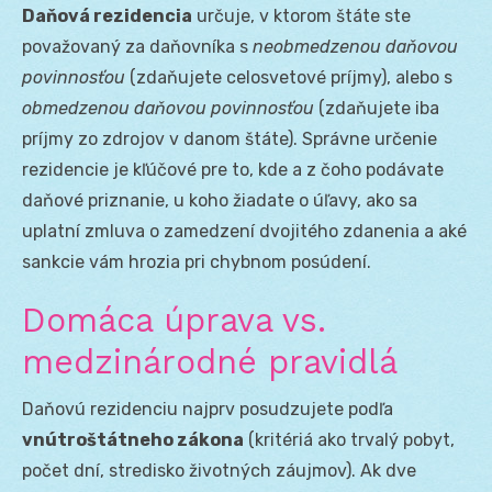
Daňová rezidencia
určuje, v ktorom štáte ste
považovaný za daňovníka s
neobmedzenou daňovou
povinnosťou
(zdaňujete celosvetové príjmy), alebo s
obmedzenou daňovou povinnosťou
(zdaňujete iba
príjmy zo zdrojov v danom štáte). Správne určenie
rezidencie je kľúčové pre to, kde a z čoho podávate
daňové priznanie, u koho žiadate o úľavy, ako sa
uplatní zmluva o zamedzení dvojitého zdanenia a aké
sankcie vám hrozia pri chybnom posúdení.
Domáca úprava vs.
medzinárodné pravidlá
Daňovú rezidenciu najprv posudzujete podľa
vnútroštátneho zákona
(kritériá ako trvalý pobyt,
počet dní, stredisko životných záujmov). Ak dve