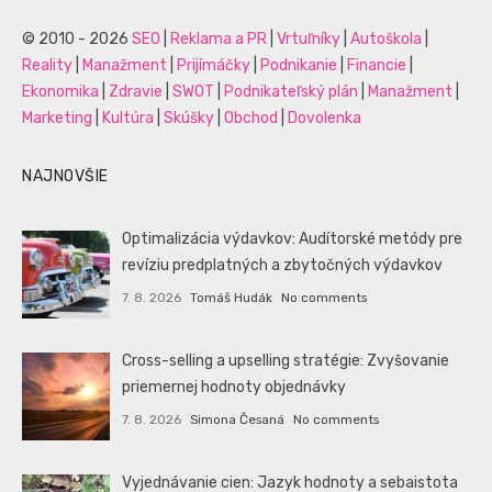
© 2010 - 2026
SEO
|
Reklama a PR
|
Vrtuľníky
|
Autoškola
|
Reality
|
Manažment
|
Prijímáčky
|
Podnikanie
|
Financie
|
Ekonomika
|
Zdravie
|
SWOT
|
Podnikateľský plán
|
Manažment
|
Marketing
|
Kultúra
|
Skúšky
|
Obchod
|
Dovolenka
NAJNOVŠIE
Optimalizácia výdavkov: Audítorské metódy pre
revíziu predplatných a zbytočných výdavkov
7. 8. 2026
Tomáš Hudák
No comments
Cross-selling a upselling stratégie: Zvyšovanie
priemernej hodnoty objednávky
7. 8. 2026
Simona Česaná
No comments
Vyjednávanie cien: Jazyk hodnoty a sebaistota