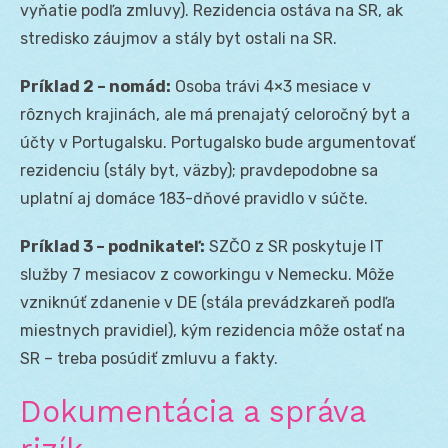
vyňatie podľa zmluvy). Rezidencia ostáva na SR, ak
stredisko záujmov a stály byt ostali na SR.
Príklad 2 – nomád:
Osoba trávi 4×3 mesiace v
rôznych krajinách, ale má prenajatý celoročný byt a
účty v Portugalsku. Portugalsko bude argumentovať
rezidenciu (stály byt, väzby); pravdepodobne sa
uplatní aj domáce 183-dňové pravidlo v súčte.
Príklad 3 – podnikateľ:
SZČO z SR poskytuje IT
služby 7 mesiacov z coworkingu v Nemecku. Môže
vzniknúť zdanenie v DE (stála prevádzkareň podľa
miestnych pravidiel), kým rezidencia môže ostať na
SR – treba posúdiť zmluvu a fakty.
Dokumentácia a správa