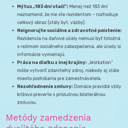
Mýtus „183 dní stačí“:
Menej než 183 dní
neznamená
, že nie ste rezidentom – rozhoduje
celkový obraz (stály byt, väzby).
Neignorujte sociálne a zdravotné poistenie:
Rezidencia na daňové účely nemusí byť totožná
s režimom sociálneho zabezpečenia, ale úrady si
informácie vymieňajú.
Práca na diaľku z inej krajiny:
„Workation“
môže vytvoriť zdaniteľný zdroj, niekedy aj stále
miesto podnikania pre zamestnávateľa.
Nezohľadnenie zmluvy:
Domáce pravidlá vždy
krížovo preverte s príslušnou bilaterálnou
zmluvou.
Metódy zamedzenia