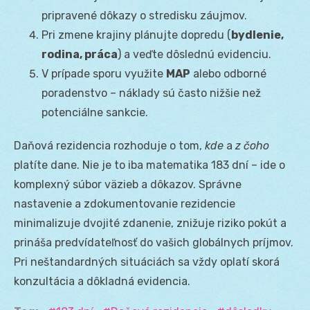
pripravené dôkazy o stredisku záujmov.
Pri zmene krajiny plánujte dopredu (
bydlenie,
rodina, práca
) a veďte dôslednú evidenciu.
V prípade sporu využite
MAP
alebo odborné
poradenstvo – náklady sú často nižšie než
potenciálne sankcie.
Daňová rezidencia rozhoduje o tom,
kde
a
z čoho
platíte dane. Nie je to iba matematika 183 dní – ide o
komplexný súbor väzieb a dôkazov. Správne
nastavenie a zdokumentovanie rezidencie
minimalizuje dvojité zdanenie, znižuje riziko pokút a
prináša predvídateľnosť do vašich globálnych príjmov.
Pri neštandardných situáciách sa vždy oplatí skorá
konzultácia a dôkladná evidencia.