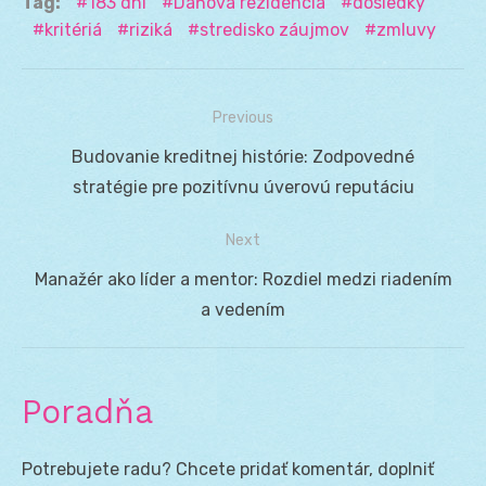
Tag:
183 dní
Daňová rezidencia
dôsledky
kritériá
riziká
stredisko záujmov
zmluvy
Previous
Navigácia
Previous
Budovanie kreditnej histórie: Zodpovedné
v
post:
stratégie pre pozitívnu úverovú reputáciu
článku
Next
Next
Manažér ako líder a mentor: Rozdiel medzi riadením
post:
a vedením
Poradňa
Potrebujete radu? Chcete pridať komentár, doplniť