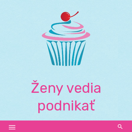
Skip
to
content
Ženy vedia
podnikať