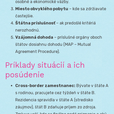
osobné a ekonomické väzby.
Miesto obvyklého pobytu
– kde sa zdržiavate
častejšie.
Štátna príslušnosť
– ak predošlé kritériá
nerozhodnú.
Vzájomná dohoda
– príslušné orgány oboch
štátov dosiahnu dohodu (MAP – Mutual
Agreement Procedure).
Príklady situácií a ich
posúdenie
Cross-border zamestnanec:
Bývate v štáte A
s rodinou, pracujete cez týždeň v štáte B.
Rezidencia spravidla v štáte A (stredisko
záujmov), štát B zdaňuje príjem zo zdroja.