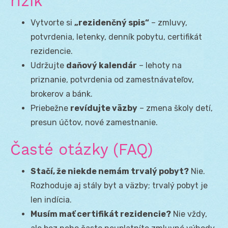
rizík
Vytvorte si
„rezidenčný spis“
– zmluvy,
potvrdenia, letenky, denník pobytu, certifikát
rezidencie.
Udržujte
daňový kalendár
– lehoty na
priznanie, potvrdenia od zamestnávateľov,
brokerov a bánk.
Priebežne
revídujte väzby
– zmena školy detí,
presun účtov, nové zamestnanie.
Časté otázky (FAQ)
Stačí, že niekde nemám trvalý pobyt?
Nie.
Rozhoduje aj stály byt a väzby; trvalý pobyt je
len indícia.
Musím mať certifikát rezidencie?
Nie vždy,