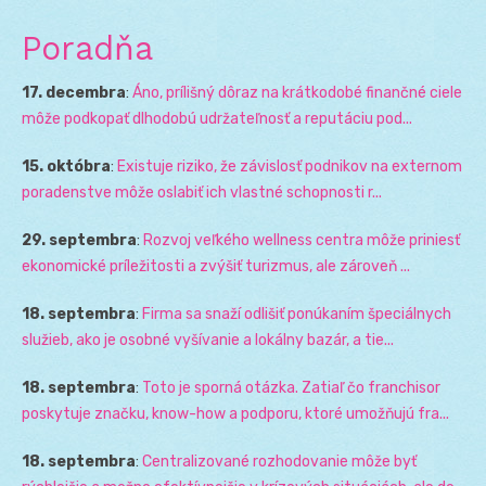
Poradňa
17. decembra
:
Áno, prílišný dôraz na krátkodobé finančné ciele
môže podkopať dlhodobú udržateľnosť a reputáciu pod...
15. októbra
:
Existuje riziko, že závislosť podnikov na externom
poradenstve môže oslabiť ich vlastné schopnosti r...
29. septembra
:
Rozvoj veľkého wellness centra môže priniesť
ekonomické príležitosti a zvýšiť turizmus, ale zároveň ...
18. septembra
:
Firma sa snaží odlišiť ponúkaním špeciálnych
služieb, ako je osobné vyšívanie a lokálny bazár, a tie...
18. septembra
:
Toto je sporná otázka. Zatiaľ čo franchisor
poskytuje značku, know-how a podporu, ktoré umožňujú fra...
18. septembra
:
Centralizované rozhodovanie môže byť