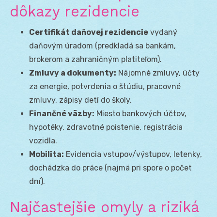
dôkazy rezidencie
Certifikát daňovej rezidencie
vydaný
daňovým úradom (predkladá sa bankám,
brokerom a zahraničným platiteľom).
Zmluvy a dokumenty:
Nájomné zmluvy, účty
za energie, potvrdenia o štúdiu, pracovné
zmluvy, zápisy detí do školy.
Finančné väzby:
Miesto bankových účtov,
hypotéky, zdravotné poistenie, registrácia
vozidla.
Mobilita:
Evidencia vstupov/výstupov, letenky,
dochádzka do práce (najmä pri spore o počet
dní).
Najčastejšie omyly a riziká