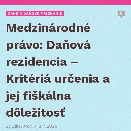
DANE A DAŇOVÉ PRIZNANIE
0
Medzinárodné
právo: Daňová
rezidencia –
Kritériá určenia a
jej fiškálna
dôležitosť
By
Lukáš Kroc
Posted
8. 7. 2026