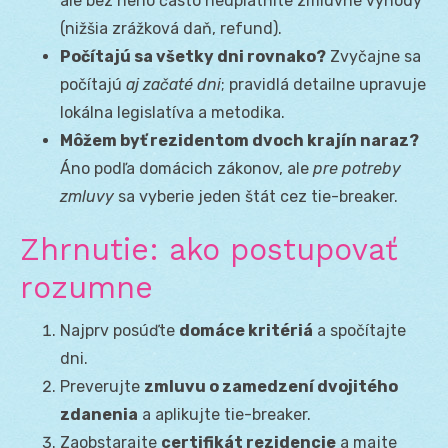
ale bez neho často neuplatníte zmluvné výhody
(nižšia zrážková daň, refund).
Počítajú sa všetky dni rovnako?
Zvyčajne sa
počítajú
aj začaté dni
; pravidlá detailne upravuje
lokálna legislatíva a metodika.
Môžem byť rezidentom dvoch krajín naraz?
Áno podľa domácich zákonov, ale
pre potreby
zmluvy
sa vyberie jeden štát cez tie-breaker.
Zhrnutie: ako postupovať
rozumne
Najprv posúďte
domáce kritériá
a spočítajte
dni.
Preverujte
zmluvu o zamedzení dvojitého
zdanenia
a aplikujte tie-breaker.
Zaobstarajte
certifikát rezidencie
a majte