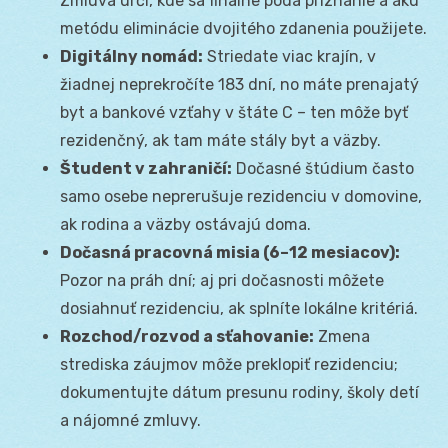
Zmluva určí, kde sa finálne podá priznanie a akú
metódu eliminácie dvojitého zdanenia použijete.
Digitálny nomád:
Striedate viac krajín, v
žiadnej neprekročíte 183 dní, no máte prenajatý
byt a bankové vzťahy v štáte C – ten môže byť
rezidenčný, ak tam máte stály byt a väzby.
Študent v zahraničí:
Dočasné štúdium často
samo osebe neprerušuje rezidenciu v domovine,
ak rodina a väzby ostávajú doma.
Dočasná pracovná misia (6–12 mesiacov):
Pozor na práh dní; aj pri dočasnosti môžete
dosiahnuť rezidenciu, ak splníte lokálne kritériá.
Rozchod/rozvod a sťahovanie:
Zmena
strediska záujmov môže preklopiť rezidenciu;
dokumentujte dátum presunu rodiny, školy detí
a nájomné zmluvy.