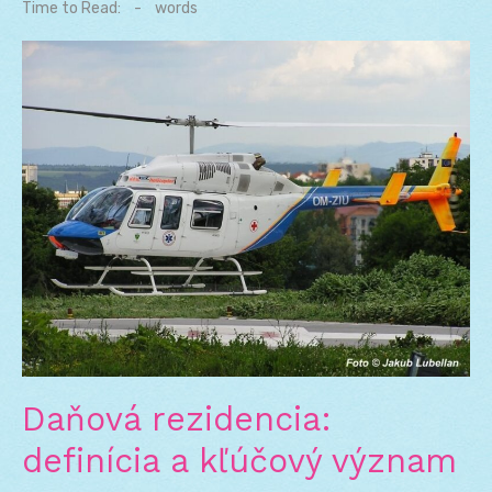
on
Time to Read:
-
words
Daňová rezidencia:
definícia a kľúčový význam