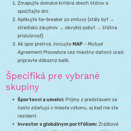
Zmapujte domáce kritériá oboch štátov a
spočítajte dni.
Aplikujte tie-breaker zo zmluvy (stály byt →
stredisko záujmov → obvyklý pobyt → štátna
príslušnosť).
Ak spor pretrvá, iniciujte
MAP
–
Mutual
Agreement Procedure
cez miestny daňový úrad;
pripravte dôkazný balík.
Špecifiká pre vybrané
skupiny
Športovci a umelci:
Príjmy z predstavení sa
často zdaňujú v mieste výkonu, aj keď nie ste
rezident.
Investor s globálnym portfóliom:
Zrážkové