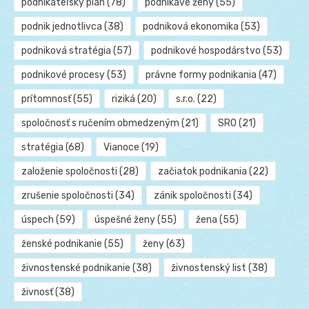
podnikateľský plán
(78)
podnikavé ženy
(55)
podnik jednotlivca
(38)
podniková ekonomika
(53)
podniková stratégia
(57)
podnikové hospodárstvo
(53)
podnikové procesy
(53)
právne formy podnikania
(47)
prítomnosť
(55)
riziká
(20)
s.r.o.
(22)
spoločnosť s ručením obmedzeným
(21)
SRO
(21)
stratégia
(68)
Vianoce
(19)
založenie spoločnosti
(28)
začiatok podnikania
(22)
zrušenie spoločnosti
(34)
zánik spoločnosti
(34)
úspech
(59)
úspešné ženy
(55)
žena
(55)
ženské podnikanie
(55)
ženy
(63)
živnostenské podnikanie
(38)
živnostenský list
(38)
živnosť
(38)