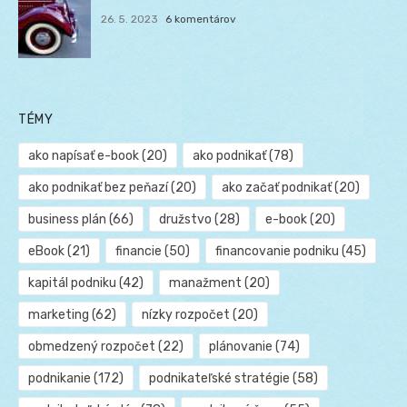
26. 5. 2023
6 komentárov
TÉMY
ako napísať e-book
(20)
ako podnikať
(78)
ako podnikať bez peňazí
(20)
ako začať podnikať
(20)
business plán
(66)
družstvo
(28)
e-book
(20)
eBook
(21)
financie
(50)
financovanie podniku
(45)
kapitál podniku
(42)
manažment
(20)
marketing
(62)
nízky rozpočet
(20)
obmedzený rozpočet
(22)
plánovanie
(74)
podnikanie
(172)
podnikateľské stratégie
(58)