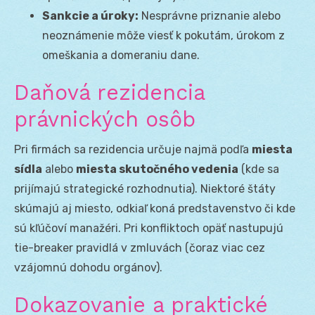
Sankcie a úroky:
Nesprávne priznanie alebo
neoznámenie môže viesť k pokutám, úrokom z
omeškania a domeraniu dane.
Daňová rezidencia
právnických osôb
Pri firmách sa rezidencia určuje najmä podľa
miesta
sídla
alebo
miesta skutočného vedenia
(kde sa
prijímajú strategické rozhodnutia). Niektoré štáty
skúmajú aj miesto, odkiaľ koná predstavenstvo či kde
sú kľúčoví manažéri. Pri konfliktoch opäť nastupujú
tie-breaker pravidlá v zmluvách (čoraz viac cez
vzájomnú dohodu orgánov).
Dokazovanie a praktické