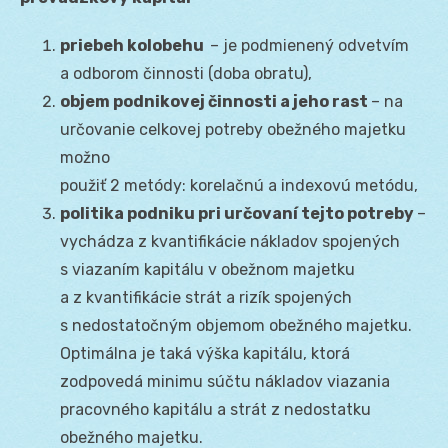
priebeh kolobehu
– je podmienený odvetvím
a odborom činnosti (doba obratu),
objem podnikovej činnosti a jeho rast
– na
určovanie celkovej potreby obežného majetku
možno
použiť 2 metódy: korelačnú a indexovú metódu,
politika podniku pri určovaní tejto potreby
–
vychádza z kvantifikácie nákladov spojených
s viazaním kapitálu v obežnom majetku
a z kvantifikácie strát a rizík spojených
s nedostatočným objemom obežného majetku.
Optimálna je taká výška kapitálu, ktorá
zodpovedá minimu súčtu nákladov viazania
pracovného kapitálu a strát z nedostatku
obežného majetku.