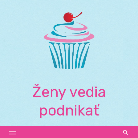
Skip
to
content
Ženy vedia
podnikať