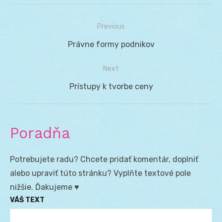
Previous
Navigácia
Previous
Právne formy podnikov
v
post:
Next
článku
Next
Prístupy k tvorbe ceny
post:
Poradňa
Potrebujete radu? Chcete pridať komentár, doplniť
alebo upraviť túto stránku? Vyplňte textové pole
nižšie. Ďakujeme ♥
VÁŠ TEXT