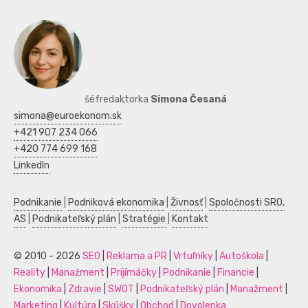
šéfredaktorka
Simona Česaná
simona@euroekonom.sk
+421 907 234 066
+420 774 699 168
LinkedIn
Podnikanie
|
Podniková ekonomika
|
Živnosť
|
Spoločnosti SRO,
AS
|
Podnikateľský plán
|
Stratégie
|
Kontakt
© 2010 - 2026
SEO
|
Reklama a PR
|
Vrtuľníky
|
Autoškola
|
Reality
|
Manažment
|
Prijímáčky
|
Podnikanie
|
Financie
|
Ekonomika
|
Zdravie
|
SWOT
|
Podnikateľský plán
|
Manažment
|
Marketing
|
Kultúra
|
Skúšky
|
Obchod
|
Dovolenka