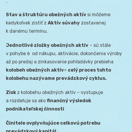
Stav a štruktúru obežných aktív
si môžeme
kedykoľvek zistiť z
Aktív súvahy
zostavenej
k danému termínu.
Jednotlivé zložky obežných aktív
– sú stále
v pohybe è od nákupu, aktivácie, dokončenia výroby
až po predaj a zinkasovanie pohľadávky prebieha
kolobeh obežných aktív
=
celý proces tohto
kolobehu nazývame
prevádzkový cyklus.
Zisk
z kolobehu obežných aktív – vystupuje
a rozdeľuje sa ako
finančný výsledok
podnikateľskej činnosti
Činitele ovplyvňujúce celkovú potrebu
prevádzkový kapitál