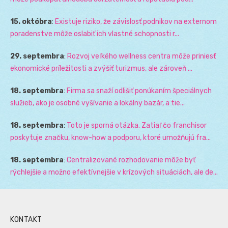
15. októbra
:
Existuje riziko, že závislosť podnikov na externom
poradenstve môže oslabiť ich vlastné schopnosti r...
29. septembra
:
Rozvoj veľkého wellness centra môže priniesť
ekonomické príležitosti a zvýšiť turizmus, ale zároveň ...
18. septembra
:
Firma sa snaží odlišiť ponúkaním špeciálnych
služieb, ako je osobné vyšívanie a lokálny bazár, a tie...
18. septembra
:
Toto je sporná otázka. Zatiaľ čo franchisor
poskytuje značku, know-how a podporu, ktoré umožňujú fra...
18. septembra
:
Centralizované rozhodovanie môže byť
rýchlejšie a možno efektívnejšie v krízových situáciách, ale de...
KONTAKT