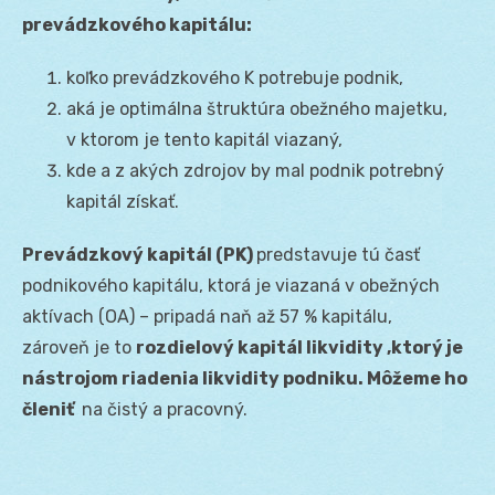
prevádzkového kapitálu:
koľko prevádzkového K potrebuje podnik,
aká je optimálna štruktúra obežného majetku,
v ktorom je tento kapitál viazaný,
kde a z akých zdrojov by mal podnik potrebný
kapitál získať.
Prevádzkový kapitál (PK)
predstavuje tú časť
podnikového kapitálu, ktorá je viazaná v obežných
aktívach (OA) – pripadá naň až 57 % kapitálu,
zároveň je to
rozdielový kapitál
likvidity ,ktorý je
nástrojom riadenia likvidity podniku. Môžeme ho
členiť
na čistý a pracovný.