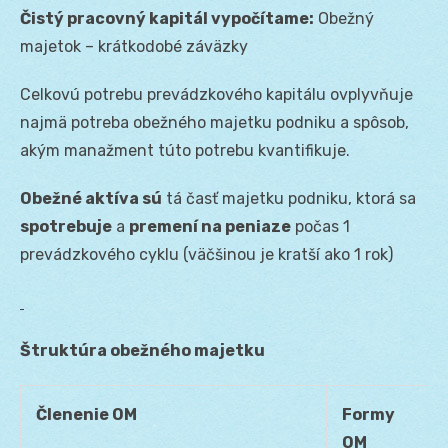
Čistý pracovný kapitál vypočítame:
Obežný
majetok – krátkodobé záväzky
Celkovú potrebu prevádzkového kapitálu ovplyvňuje
najmä potreba obežného majetku podniku a spôsob,
akým manažment túto potrebu kvantifikuje.
Obežné aktíva sú
tá časť majetku podniku, ktorá sa
spotrebuje
a
premení na peniaze
počas 1
prevádzkového cyklu (väčšinou je kratší ako 1 rok)
Štruktúra obežného majetku
Členenie OM
Formy
OM