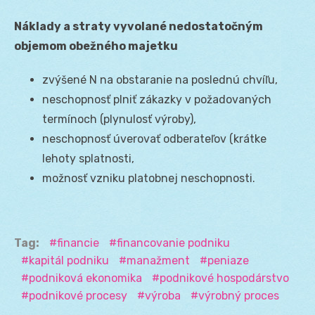
Náklady a straty vyvolané nedostatočným
objemom obežného majetku
zvýšené N na obstaranie na poslednú chvíľu,
neschopnosť plniť zákazky v požadovaných
termínoch (plynulosť výroby),
neschopnosť úverovať odberateľov (krátke
lehoty splatnosti,
možnosť vzniku platobnej neschopnosti.
Tag:
financie
financovanie podniku
kapitál podniku
manažment
peniaze
podniková ekonomika
podnikové hospodárstvo
podnikové procesy
výroba
výrobný proces