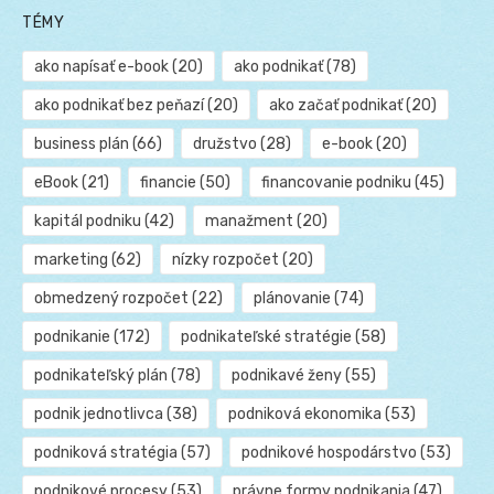
TÉMY
ako napísať e-book
(20)
ako podnikať
(78)
ako podnikať bez peňazí
(20)
ako začať podnikať
(20)
business plán
(66)
družstvo
(28)
e-book
(20)
eBook
(21)
financie
(50)
financovanie podniku
(45)
kapitál podniku
(42)
manažment
(20)
marketing
(62)
nízky rozpočet
(20)
obmedzený rozpočet
(22)
plánovanie
(74)
podnikanie
(172)
podnikateľské stratégie
(58)
podnikateľský plán
(78)
podnikavé ženy
(55)
podnik jednotlivca
(38)
podniková ekonomika
(53)
podniková stratégia
(57)
podnikové hospodárstvo
(53)
podnikové procesy
(53)
právne formy podnikania
(47)