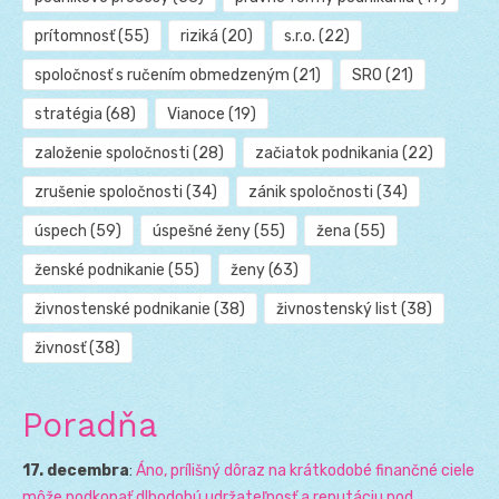
prítomnosť
(55)
riziká
(20)
s.r.o.
(22)
spoločnosť s ručením obmedzeným
(21)
SRO
(21)
stratégia
(68)
Vianoce
(19)
založenie spoločnosti
(28)
začiatok podnikania
(22)
zrušenie spoločnosti
(34)
zánik spoločnosti
(34)
úspech
(59)
úspešné ženy
(55)
žena
(55)
ženské podnikanie
(55)
ženy
(63)
živnostenské podnikanie
(38)
živnostenský list
(38)
živnosť
(38)
Poradňa
17. decembra
:
Áno, prílišný dôraz na krátkodobé finančné ciele
môže podkopať dlhodobú udržateľnosť a reputáciu pod...