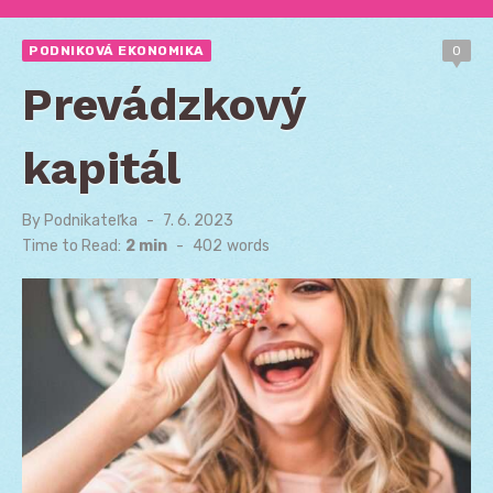
PODNIKOVÁ EKONOMIKA
0
Prevádzkový
kapitál
By
Podnikateľka
Posted
7. 6. 2023
on
Time to Read:
2 min
-
402
words