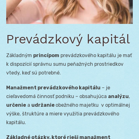
Prevádzkový kapitál
Základným
princípom
prevádzkového kapitálu je mať
k dispozícií správnu sumu peňažných prostriedkov
vtedy, keď sú potrebné.
Manažment prevádzkového kapitálu
– je
cieľavedomá činnosť podniku – obsahujúca
analýzu
,
určenie
a
udržanie
obežného majetku v optimálnej
výške, štruktúre a miere využitia prevádzkového
kapitálu.
Základné otázky, ktoré rieši manažment