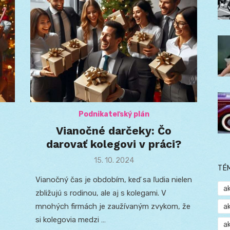
Podnikateľský plán
Vianočné darčeky: Čo
darovať kolegovi v práci?
Posted
15. 10. 2024
TÉ
on
Vianočný čas je obdobím, keď sa ľudia nielen
a
zbližujú s rodinou, ale aj s kolegami. V
mnohých firmách je zaužívaným zvykom, že
a
si kolegovia medzi …
a