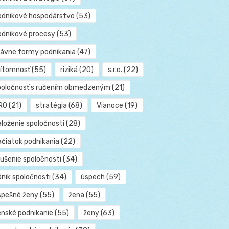
odnikové hospodárstvo
(53)
odnikové procesy
(53)
rávne formy podnikania
(47)
rítomnosť
(55)
riziká
(20)
s.r.o.
(22)
poločnosť s ručením obmedzeným
(21)
RO
(21)
stratégia
(68)
Vianoce
(19)
aloženie spoločnosti
(28)
ačiatok podnikania
(22)
rušenie spoločnosti
(34)
ánik spoločnosti
(34)
úspech
(59)
spešné ženy
(55)
žena
(55)
enské podnikanie
(55)
ženy
(63)