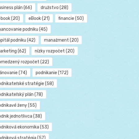
usiness plán
(66)
družstvo
(28)
-book
(20)
eBook
(21)
financie
(50)
inancovanie podniku
(45)
pitál podniku
(42)
manažment
(20)
arketing
(62)
nízky rozpočet
(20)
bmedzený rozpočet
(22)
lánovanie
(74)
podnikanie
(172)
odnikateľské stratégie
(58)
odnikateľský plán
(78)
odnikavé ženy
(55)
dnik jednotlivca
(38)
odniková ekonomika
(53)
odniková stratégia
(57)