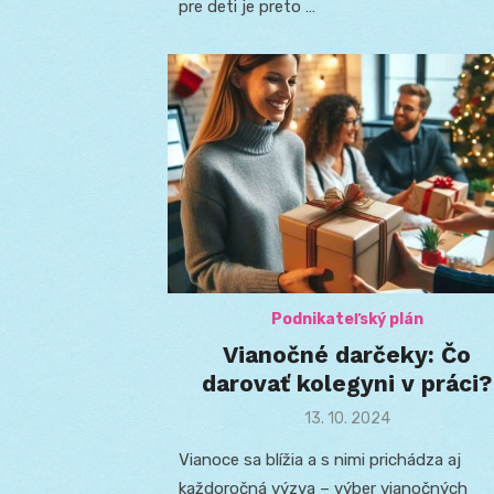
pre deti je preto …
Podnikateľský plán
Vianočné darčeky: Čo
darovať kolegyni v práci?
Posted
13. 10. 2024
on
Vianoce sa blížia a s nimi prichádza aj
každoročná výzva – výber vianočných