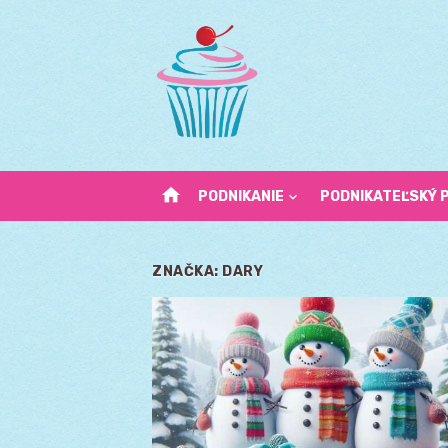
Skip
to
content
home
PODNIKANIE
PODNIKATEĽSKÝ 
ZNAČKA:
DARY