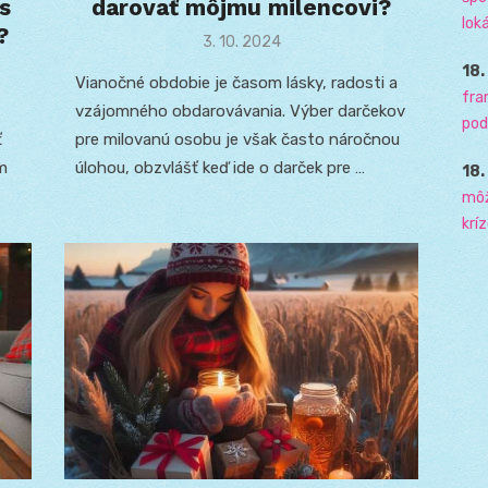
s
darovať môjmu milencovi?
loká
?
Posted
3. 10. 2024
on
18
Vianočné obdobie je časom lásky, radosti a
fra
vzájomného obdarovávania. Výber darčekov
pod
ť
pre milovanú osobu je však často náročnou
m
úlohou, obzvlášť keď ide o darček pre …
18
môž
krí