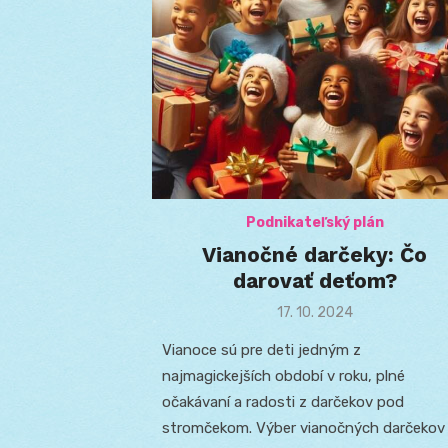
Podnikateľský plán
Vianočné darčeky: Čo
darovať deťom?
Posted
17. 10. 2024
on
Vianoce sú pre deti jedným z
najmagickejších období v roku, plné
očakávaní a radosti z darčekov pod
stromčekom. Výber vianočných darčekov