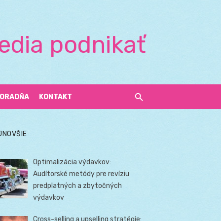
edia podnikať
ORADŇA
KONTAKT
JNOVŠIE
Optimalizácia výdavkov:
Audítorské metódy pre revíziu
predplatných a zbytočných
výdavkov
Cross-selling a upselling stratégie: