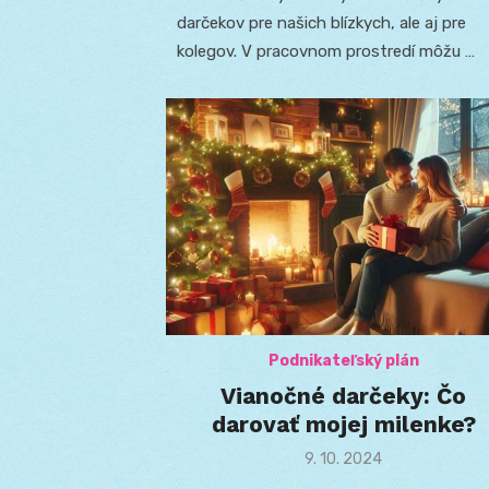
darčekov pre našich blízkych, ale aj pre
kolegov. V pracovnom prostredí môžu …
Podnikateľský plán
Vianočné darčeky: Čo
darovať mojej milenke?
Posted
9. 10. 2024
on