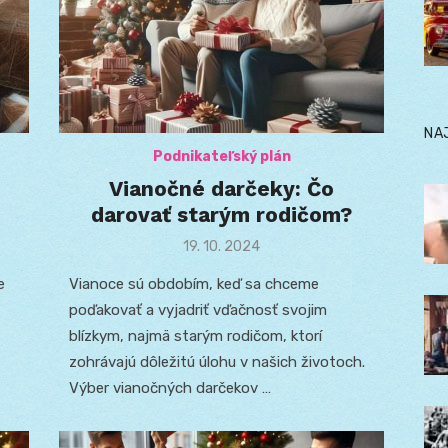
NA
Podnikateľský plán
Vianočné darčeky: Čo
darovať starým rodičom?
Posted
19. 10. 2024
on
e
Vianoce sú obdobím, keď sa chceme
poďakovať a vyjadriť vďačnosť svojim
blízkym, najmä starým rodičom, ktorí
zohrávajú dôležitú úlohu v našich životoch.
Výber vianočných darčekov …