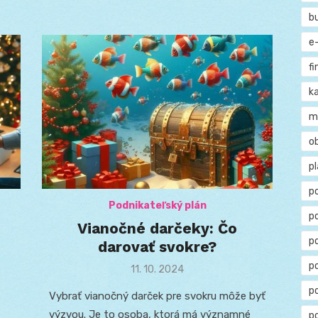
b
e
f
ka
m
o
p
p
Podnikateľský plán
p
Vianočné darčeky: Čo
p
darovať svokre?
po
Posted
11. 10. 2024
on
p
Vybrať vianočný darček pre svokru môže byť
výzvou. Je to osoba, ktorá má významné
p