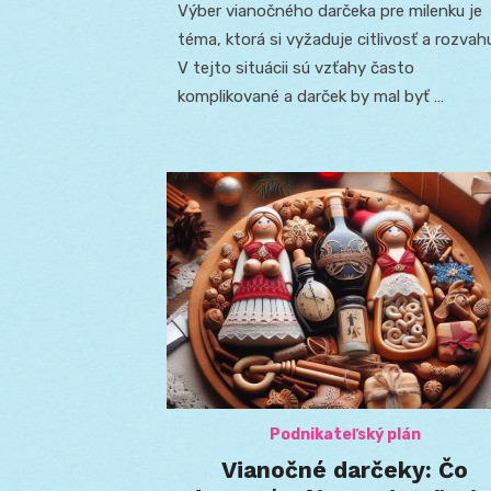
Výber vianočného darčeka pre milenku je
téma, ktorá si vyžaduje citlivosť a rozvah
V tejto situácii sú vzťahy často
komplikované a darček by mal byť …
Podnikateľský plán
Vianočné darčeky: Čo