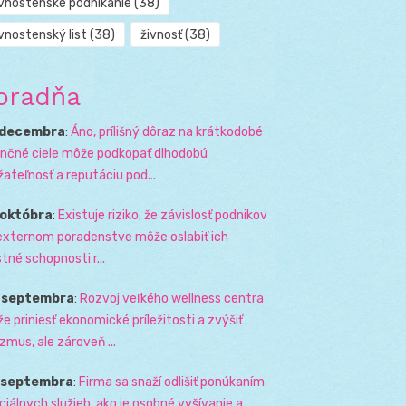
ivnostenské podnikanie
(38)
vnostenský list
(38)
živnosť
(38)
oradňa
 decembra
:
Áno, prílišný dôraz na krátkodobé
ančné ciele môže podkopať dlhodobú
žateľnosť a reputáciu pod...
 októbra
:
Existuje riziko, že závislosť podnikov
externom poradenstve môže oslabiť ich
stné schopnosti r...
. septembra
:
Rozvoj veľkého wellness centra
e priniesť ekonomické príležitosti a zvýšiť
izmus, ale zároveň ...
. septembra
:
Firma sa snaží odlišiť ponúkaním
ciálnych služieb, ako je osobné vyšívanie a