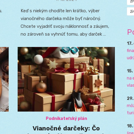
ž
on
u.
Keď s niekým chodíte len krátko, výber
ži
vianočného darčeka môže byť náročný.
Chcete vyjadriť svoju náklonnosť a záujem,
P
no zároveň sa vyhnúť tomu, aby darček …
17.
fin
udr
15.
na 
vla
29
môž
tur
Podnikateľský plán
18
Vianočné darčeky: Čo
špe