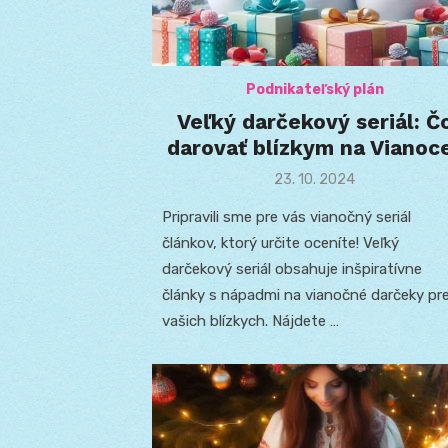
Podnikateľský plán
Veľký darčekový seriál: Č
darovať blízkym na Vianoc
Posted
23. 10. 2024
on
Pripravili sme pre vás vianočný seriál
článkov, ktorý určite oceníte! Veľký
darčekový seriál obsahuje inšpiratívne
články s nápadmi na vianočné darčeky pr
vašich blízkych. Nájdete …