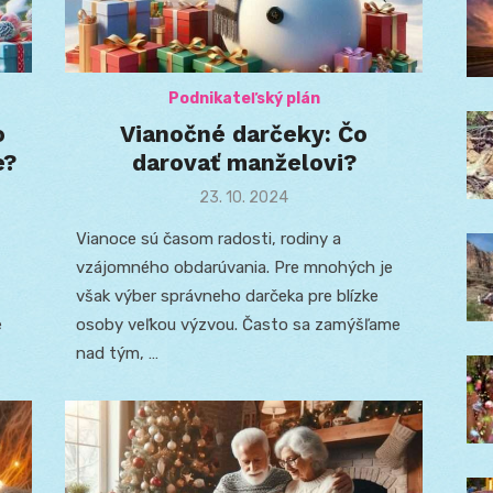
Podnikateľský plán
o
Vianočné darčeky: Čo
e?
darovať manželovi?
Posted
23. 10. 2024
on
Vianoce sú časom radosti, rodiny a
vzájomného obdarúvania. Pre mnohých je
však výber správneho darčeka pre blízke
e
osoby veľkou výzvou. Často sa zamýšľame
nad tým, …