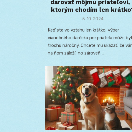
darovať môjmu priateľovi, 
ktorým chodím len krátko
Posted
5. 10. 2024
on
Keď ste vo vzťahu len krátko, výber
vianočného darčeka pre priateľa môže by
trochu náročný. Chcete mu ukázať, že vá
na ňom záleží, no zároveň …