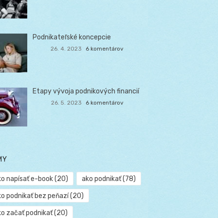
Podnikateľské koncepcie
26. 4. 2023
6 komentárov
Etapy vývoja podnikových financií
26. 5. 2023
6 komentárov
MY
ko napísať e-book
(20)
ako podnikať
(78)
ko podnikať bez peňazí
(20)
ko začať podnikať
(20)