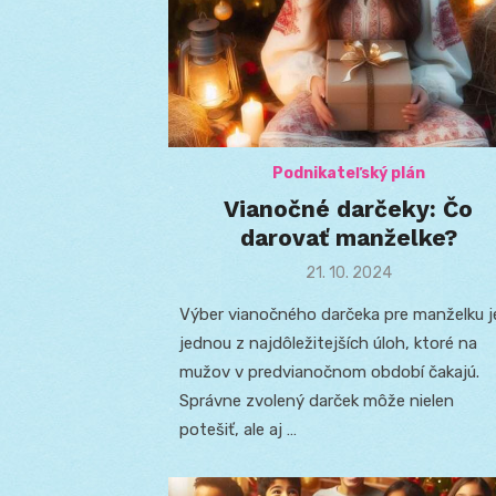
Podnikateľský plán
Vianočné darčeky: Čo
darovať manželke?
Posted
21. 10. 2024
on
Výber vianočného darčeka pre manželku j
jednou z najdôležitejších úloh, ktoré na
mužov v predvianočnom období čakajú.
Správne zvolený darček môže nielen
potešiť, ale aj …