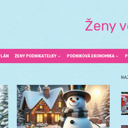
Ženy v
PLÁN
ŽENY PODNIKATEĽKY
PODNIKOVÁ EKONOMIKA
P
NA