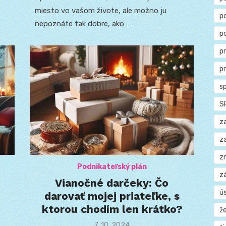
miesto vo vašom živote, ale možno ju
p
nepoznáte tak dobre, ako …
p
p
p
s
S
z
z
z
Podnikateľský plán
z
Vianočné darčeky: Čo
ú
darovať mojej priateľke, s
ktorou chodím len krátko?
ž
Posted
7. 10. 2024