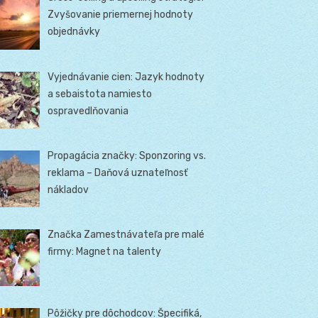
Zvyšovanie priemernej hodnoty
objednávky
Vyjednávanie cien: Jazyk hodnoty
a sebaistota namiesto
ospravedlňovania
Propagácia značky: Sponzoring vs.
reklama – Daňová uznateľnosť
nákladov
Značka Zamestnávateľa pre malé
firmy: Magnet na talenty
Pôžičky pre dôchodcov: Špecifiká,