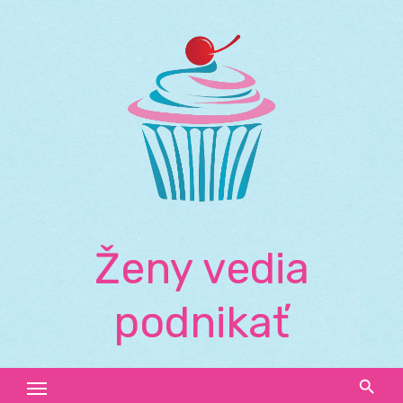
Skip
to
content
Ženy vedia
podnikať