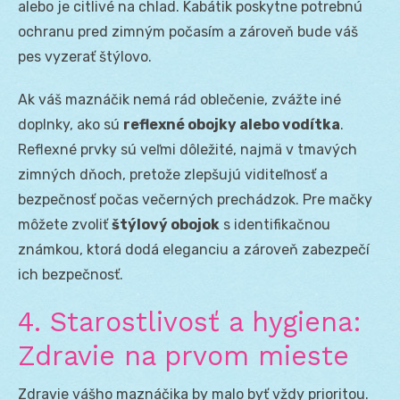
alebo je citlivé na chlad. Kabátik poskytne potrebnú
ochranu pred zimným počasím a zároveň bude váš
pes vyzerať štýlovo.
Ak váš maznáčik nemá rád oblečenie, zvážte iné
doplnky, ako sú
reflexné obojky alebo vodítka
.
Reflexné prvky sú veľmi dôležité, najmä v tmavých
zimných dňoch, pretože zlepšujú viditeľnosť a
bezpečnosť počas večerných prechádzok. Pre mačky
môžete zvoliť
štýlový obojok
s identifikačnou
známkou, ktorá dodá eleganciu a zároveň zabezpečí
ich bezpečnosť.
4. Starostlivosť a hygiena:
Zdravie na prvom mieste
Zdravie vášho maznáčika by malo byť vždy prioritou.