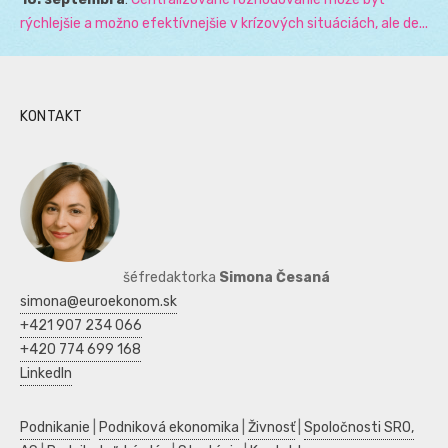
rýchlejšie a možno efektívnejšie v krízových situáciách, ale de...
KONTAKT
šéfredaktorka
Simona Česaná
simona@euroekonom.sk
+421 907 234 066
+420 774 699 168
LinkedIn
Podnikanie
|
Podniková ekonomika
|
Živnosť
|
Spoločnosti SRO,