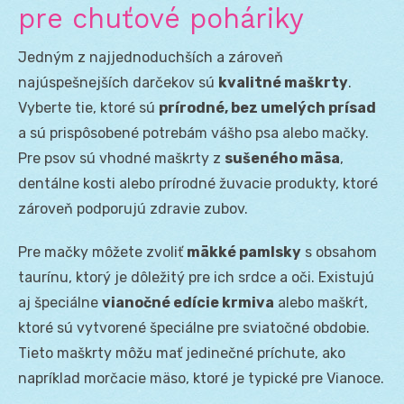
pre chuťové poháriky
Jedným z najjednoduchších a zároveň
najúspešnejších darčekov sú
kvalitné maškrty
.
Vyberte tie, ktoré sú
prírodné, bez umelých prísad
a sú prispôsobené potrebám vášho psa alebo mačky.
Pre psov sú vhodné maškrty z
sušeného mäsa
,
dentálne kosti alebo prírodné žuvacie produkty, ktoré
zároveň podporujú zdravie zubov.
Pre mačky môžete zvoliť
mäkké pamlsky
s obsahom
taurínu, ktorý je dôležitý pre ich srdce a oči. Existujú
aj špeciálne
vianočné edície krmiva
alebo maškŕt,
ktoré sú vytvorené špeciálne pre sviatočné obdobie.
Tieto maškrty môžu mať jedinečné príchute, ako
napríklad morčacie mäso, ktoré je typické pre Vianoce.