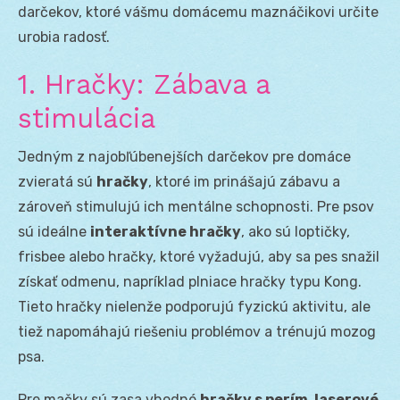
darčekov, ktoré vášmu domácemu maznáčikovi určite
urobia radosť.
1. Hračky: Zábava a
stimulácia
Jedným z najobľúbenejších darčekov pre domáce
zvieratá sú
hračky
, ktoré im prinášajú zábavu a
zároveň stimulujú ich mentálne schopnosti. Pre psov
sú ideálne
interaktívne hračky
, ako sú loptičky,
frisbee alebo hračky, ktoré vyžadujú, aby sa pes snažil
získať odmenu, napríklad plniace hračky typu Kong.
Tieto hračky nielenže podporujú fyzickú aktivitu, ale
tiež napomáhajú riešeniu problémov a trénujú mozog
psa.
Pre mačky sú zasa vhodné
hračky s perím, laserové