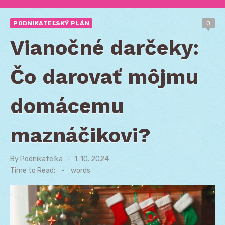
PODNIKATEĽSKÝ PLÁN
0
Vianočné darčeky:
Čo darovať môjmu
domácemu
maznáčikovi?
By
Podnikateľka
Posted
1. 10. 2024
on
Time to Read:
-
words