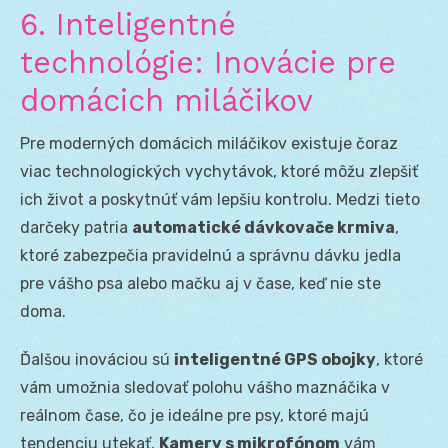
6. Inteligentné
technológie: Inovácie pre
domácich miláčikov
Pre moderných domácich miláčikov existuje čoraz
viac technologických vychytávok, ktoré môžu zlepšiť
ich život a poskytnúť vám lepšiu kontrolu. Medzi tieto
darčeky patria
automatické dávkovače krmiva
,
ktoré zabezpečia pravidelnú a správnu dávku jedla
pre vášho psa alebo mačku aj v čase, keď nie ste
doma.
Ďalšou inováciou sú
inteligentné GPS obojky
, ktoré
vám umožnia sledovať polohu vášho maznáčika v
reálnom čase, čo je ideálne pre psy, ktoré majú
tendenciu utekať.
Kamery s mikrofónom
vám