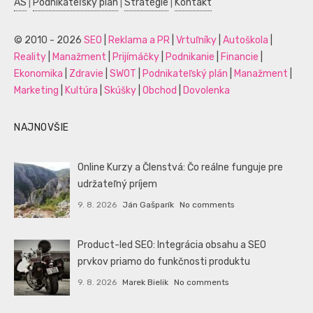
AS
|
Podnikateľský plán
|
Stratégie
|
Kontakt
© 2010 - 2026
SEO
|
Reklama a PR
|
Vrtuľníky
|
Autoškola
|
Reality
|
Manažment
|
Prijímáčky
|
Podnikanie
|
Financie
|
Ekonomika
|
Zdravie
|
SWOT
|
Podnikateľský plán
|
Manažment
|
Marketing
|
Kultúra
|
Skúšky
|
Obchod
|
Dovolenka
NAJNOVŠIE
Online Kurzy a Členstvá: Čo reálne funguje pre
udržateľný príjem
9. 8. 2026
Ján Gašparík
No comments
Product-led SEO: Integrácia obsahu a SEO
prvkov priamo do funkčnosti produktu
9. 8. 2026
Marek Bielik
No comments