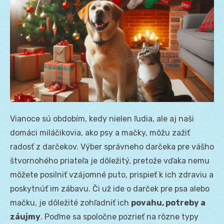
Vianoce sú obdobím, kedy nielen ľudia, ale aj naši
domáci miláčikovia, ako psy a mačky, môžu zažiť
radosť z darčekov. Výber správneho darčeka pre vášho
štvornohého priateľa je dôležitý, pretože vďaka nemu
môžete posilniť vzájomné puto, prispieť k ich zdraviu a
poskytnúť im zábavu. Či už ide o darček pre psa alebo
mačku, je dôležité zohľadniť ich
povahu, potreby a
záujmy
. Poďme sa spoločne pozrieť na rôzne typy