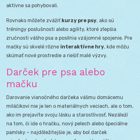
aktívne sa pohybovali.
Rovnako môžete zvážiť
kurzy pre psy
, ako sú
tréningy poslušnosti alebo agility, ktoré zlepšia
zručnosti vášho psa a posilnia vzájomné spojenie. Pre
mačky sú skvelé rôzne
interaktívne hry
, kde môžu
skúmať nové prostredie a riešiť malé výzvy.
Darček pre psa alebo
mačku
Darovanie vianočného darčeka vášmu domácemu
miláčikovi nie je len o materiálnych veciach, ale o tom,
ako im prejavíte svoju lásku a starostlivosť. Nezáleží
na tom, či ide o hračku, nový pelech alebo špeciálne
pamlsky – najdôležitejšie je, aby bol darček