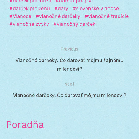
darček pre muža
darček pre psa
darček pre ženu
dary
slovenské Vianoce
Vianoce
vianočné darčeky
vianočné tradície
vianočné zvyky
vianočný darček
Previous
Navigácia
Previous
Vianočné darčeky: Čo darovať môjmu tajnému
v
post:
milencovi?
článku
Next
Next
Vianočné darčeky: Čo darovať môjmu milencovi?
post:
Poradňa