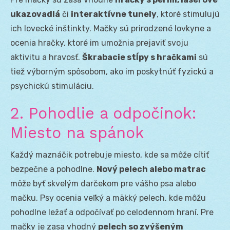
ukazovadlá
či
interaktívne tunely
, ktoré stimulujú
ich lovecké inštinkty. Mačky sú prirodzené lovkyne a
ocenia hračky, ktoré im umožnia prejaviť svoju
aktivitu a hravosť.
Škrabacie stĺpy s hračkami
sú
tiež výborným spôsobom, ako im poskytnúť fyzickú a
psychickú stimuláciu.
2. Pohodlie a odpočinok:
Miesto na spánok
Každý maznáčik potrebuje miesto, kde sa môže cítiť
bezpečne a pohodlne.
Nový pelech alebo matrac
môže byť skvelým darčekom pre vášho psa alebo
mačku. Psy ocenia veľký a mäkký pelech, kde môžu
pohodlne ležať a odpočívať po celodennom hraní. Pre
mačky je zasa vhodný
pelech so zvýšeným