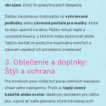
okrajom
, ktorý im poskytne pocit bezpečia.
Ďalšou zaujímavou možnosťou sú
vyhrievané
podložky
alebo
závesné postele pre mačky
, ktoré
sa dajú upevniť na okno. Mačky milujú teplé a
vyvýšené miesta, z ktorých môžu pozorovať okolie.
Takýto darček im poskytne maximálny komfort a
zároveň uspokojí ich prirodzenú zvedavosť.
3. Oblečenie a doplnky:
Štýl a ochrana
Pre mnohých psov môže byť počas zimných mesiacov
chlad veľmi nepríjemný. Preto je
teplý zimný
kabátik alebo sveter
ideálnym darčekom pre vášho
psa, najmä ak máte plemeno, ktoré má menej srsti