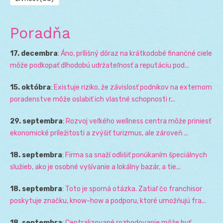
Poradňa
17. decembra
:
Áno, prílišný dôraz na krátkodobé finančné ciele
môže podkopať dlhodobú udržateľnosť a reputáciu pod...
15. októbra
:
Existuje riziko, že závislosť podnikov na externom
poradenstve môže oslabiť ich vlastné schopnosti r...
29. septembra
:
Rozvoj veľkého wellness centra môže priniesť
ekonomické príležitosti a zvýšiť turizmus, ale zároveň ...
18. septembra
:
Firma sa snaží odlišiť ponúkaním špeciálnych
služieb, ako je osobné vyšívanie a lokálny bazár, a tie...
18. septembra
:
Toto je sporná otázka. Zatiaľ čo franchisor
poskytuje značku, know-how a podporu, ktoré umožňujú fra...
18. septembra
:
Centralizované rozhodovanie môže byť