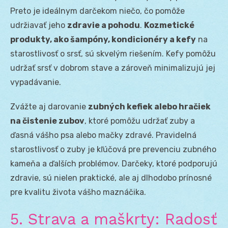
Preto je ideálnym darčekom niečo, čo pomôže
udržiavať jeho
zdravie a pohodu
.
Kozmetické
produkty, ako šampóny, kondicionéry a kefy
na
starostlivosť o srsť, sú skvelým riešením. Kefy pomôžu
udržať srsť v dobrom stave a zároveň minimalizujú jej
vypadávanie.
Zvážte aj darovanie
zubných kefiek alebo hračiek
na čistenie zubov
, ktoré pomôžu udržať zuby a
ďasná vášho psa alebo mačky zdravé. Pravidelná
starostlivosť o zuby je kľúčová pre prevenciu zubného
kameňa a ďalších problémov. Darčeky, ktoré podporujú
zdravie, sú nielen praktické, ale aj dlhodobo prínosné
pre kvalitu života vášho maznáčika.
5. Strava a maškrty: Radosť