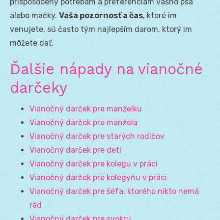
prispôsobený potrebám a preferenciám vášho psa
alebo mačky.
Vaša pozornosť a čas
, ktoré im
venujete, sú často tým najlepším darom, ktorý im
môžete dať.
Ďalšie nápady na vianočné
darčeky
Vianočný darček pre manželku
Vianočný darček pre manžela
Vianočný darček pre starých rodičov
Vianočný darček pre deti
Vianočný darček pre kolegu v práci
Vianočný darček pre kolegyňu v práci
Vianočný darček pre šéfa, ktorého nikto nemá
rád
Vianočný darček pre svokru