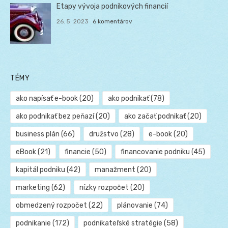
Etapy vývoja podnikových financií
26. 5. 2023
6 komentárov
TÉMY
ako napísať e-book
(20)
ako podnikať
(78)
ako podnikať bez peňazí
(20)
ako začať podnikať
(20)
business plán
(66)
družstvo
(28)
e-book
(20)
eBook
(21)
financie
(50)
financovanie podniku
(45)
kapitál podniku
(42)
manažment
(20)
marketing
(62)
nízky rozpočet
(20)
obmedzený rozpočet
(22)
plánovanie
(74)
podnikanie
(172)
podnikateľské stratégie
(58)