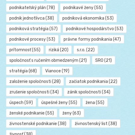
podnikateľský plán
(78)
podnikavé ženy
(55)
podnik jednotlivca
(38)
podniková ekonomika
(53)
podniková stratégia
(57)
podnikové hospodárstvo
(53)
podnikové procesy
(53)
právne formy podnikania
(47)
prítomnosť
(55)
riziká
(20)
s.r.o.
(22)
spoločnosť s ručením obmedzeným
(21)
SRO
(21)
stratégia
(68)
Vianoce
(19)
založenie spoločnosti
(28)
začiatok podnikania
(22)
zrušenie spoločnosti
(34)
zánik spoločnosti
(34)
úspech
(59)
úspešné ženy
(55)
žena
(55)
ženské podnikanie
(55)
ženy
(63)
živnostenské podnikanie
(38)
živnostenský list
(38)
živnosť
(38)