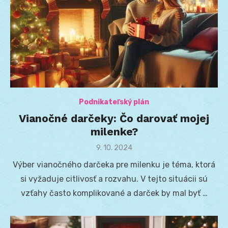
Podnikateľský plán
Vianočné darčeky: Čo darovať mojej
milenke?
Posted
9. 10. 2024
on
Výber vianočného darčeka pre milenku je téma, ktorá
si vyžaduje citlivosť a rozvahu. V tejto situácii sú
vzťahy často komplikované a darček by mal byť …