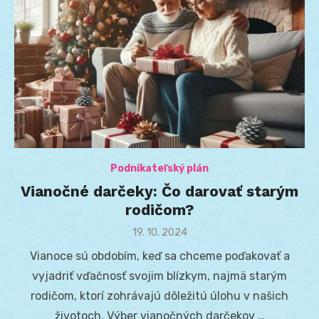
Podnikateľský plán
Vianočné darčeky: Čo darovať starým
rodičom?
Posted
19. 10. 2024
on
Vianoce sú obdobím, keď sa chceme poďakovať a
vyjadriť vďačnosť svojim blízkym, najmä starým
rodičom, ktorí zohrávajú dôležitú úlohu v našich
životoch. Výber vianočných darčekov …