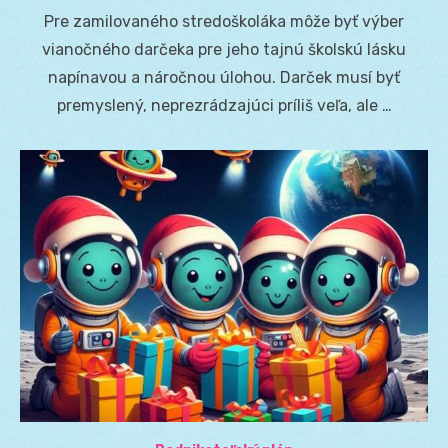
on
Pre zamilovaného stredoškoláka môže byť výber
vianočného darčeka pre jeho tajnú školskú lásku
napínavou a náročnou úlohou. Darček musí byť
premyslený, neprezrádzajúci príliš veľa, ale …