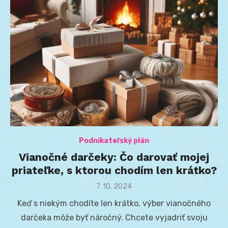
Podnikateľský plán
Vianočné darčeky: Čo darovať mojej
priateľke, s ktorou chodím len krátko?
Posted
7. 10. 2024
on
Keď s niekým chodíte len krátko, výber vianočného
darčeka môže byť náročný. Chcete vyjadriť svoju