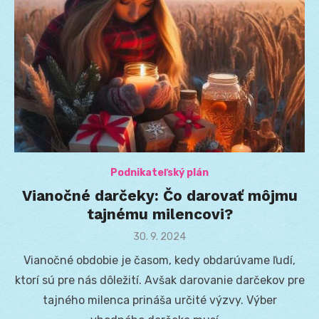
Podnikateľský plán
Vianočné darčeky: Čo darovať môjmu
tajnému milencovi?
Posted
30. 9. 2024
on
Vianočné obdobie je časom, kedy obdarúvame ľudí,
ktorí sú pre nás dôležití. Avšak darovanie darčekov pre
tajného milenca prináša určité výzvy. Výber