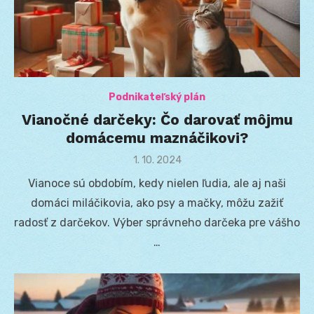
Podnikateľský plán
Vianočné darčeky: Čo darovať môjmu
domácemu maznáčikovi?
Posted
1. 10. 2024
on
Vianoce sú obdobím, kedy nielen ľudia, ale aj naši
domáci miláčikovia, ako psy a mačky, môžu zažiť
radosť z darčekov. Výber správneho darčeka pre vášho
…