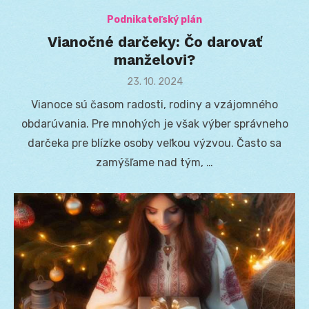
Podnikateľský plán
Vianočné darčeky: Čo darovať
manželovi?
Posted
23. 10. 2024
on
Vianoce sú časom radosti, rodiny a vzájomného
obdarúvania. Pre mnohých je však výber správneho
darčeka pre blízke osoby veľkou výzvou. Často sa
zamýšľame nad tým, …