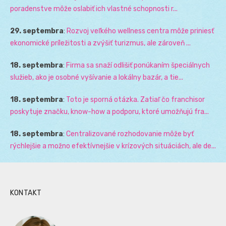
poradenstve môže oslabiť ich vlastné schopnosti r...
29. septembra
:
Rozvoj veľkého wellness centra môže priniesť
ekonomické príležitosti a zvýšiť turizmus, ale zároveň ...
18. septembra
:
Firma sa snaží odlišiť ponúkaním špeciálnych
služieb, ako je osobné vyšívanie a lokálny bazár, a tie...
18. septembra
:
Toto je sporná otázka. Zatiaľ čo franchisor
poskytuje značku, know-how a podporu, ktoré umožňujú fra...
18. septembra
:
Centralizované rozhodovanie môže byť
rýchlejšie a možno efektívnejšie v krízových situáciách, ale de...
KONTAKT