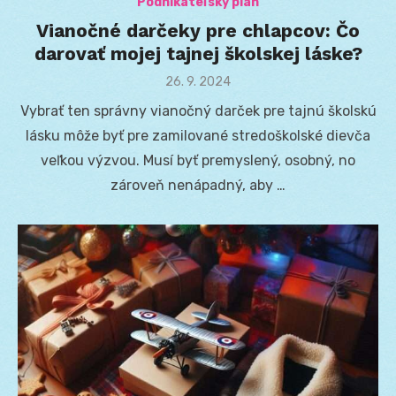
Podnikateľský plán
Vianočné darčeky pre chlapcov: Čo
darovať mojej tajnej školskej láske?
Posted
26. 9. 2024
on
Vybrať ten správny vianočný darček pre tajnú školskú
lásku môže byť pre zamilované stredoškolské dievča
veľkou výzvou. Musí byť premyslený, osobný, no
zároveň nenápadný, aby …