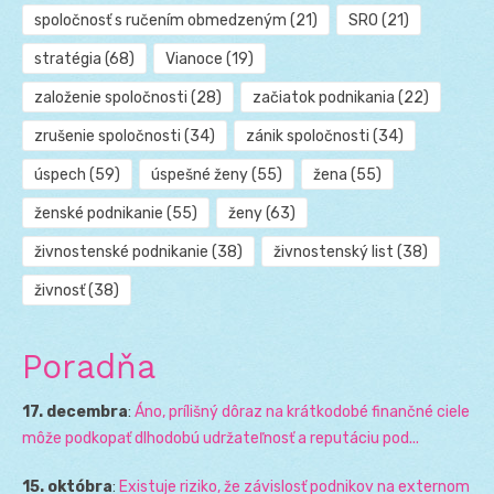
spoločnosť s ručením obmedzeným
(21)
SRO
(21)
stratégia
(68)
Vianoce
(19)
založenie spoločnosti
(28)
začiatok podnikania
(22)
zrušenie spoločnosti
(34)
zánik spoločnosti
(34)
úspech
(59)
úspešné ženy
(55)
žena
(55)
ženské podnikanie
(55)
ženy
(63)
živnostenské podnikanie
(38)
živnostenský list
(38)
živnosť
(38)
Poradňa
17. decembra
:
Áno, prílišný dôraz na krátkodobé finančné ciele
môže podkopať dlhodobú udržateľnosť a reputáciu pod...
15. októbra
:
Existuje riziko, že závislosť podnikov na externom