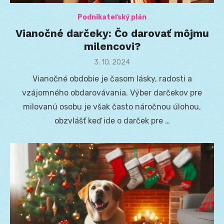
Podnikateľský plán
Vianočné darčeky: Čo darovať môjmu
milencovi?
Posted
3. 10. 2024
on
Vianočné obdobie je časom lásky, radosti a
vzájomného obdarovávania. Výber darčekov pre
milovanú osobu je však často náročnou úlohou,
obzvlášť keď ide o darček pre …