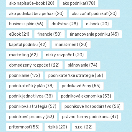
ako napísať e-book
(20)
ako podnikať
(78)
ako podnikať bez peňazí
(20)
ako začať podnikať
(20)
business plán
(66)
družstvo
(28)
e-book
(20)
eBook
(21)
financie
(50)
financovanie podniku
(45)
kapitál podniku
(42)
manažment
(20)
marketing
(62)
nízky rozpočet
(20)
obmedzený rozpočet
(22)
plánovanie
(74)
podnikanie
(172)
podnikateľské stratégie
(58)
podnikateľský plán
(78)
podnikavé ženy
(55)
podnik jednotlivca
(38)
podniková ekonomika
(53)
podniková stratégia
(57)
podnikové hospodárstvo
(53)
podnikové procesy
(53)
právne formy podnikania
(47)
prítomnosť
(55)
riziká
(20)
s.r.o.
(22)