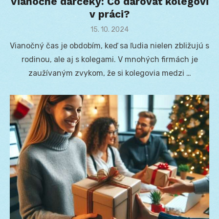
Vianočné darčeky: Čo darovať kolegovi
v práci?
Posted
15. 10. 2024
on
Vianočný čas je obdobím, keď sa ľudia nielen zbližujú s
rodinou, ale aj s kolegami. V mnohých firmách je
zaužívaným zvykom, že si kolegovia medzi …