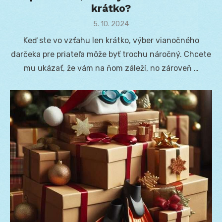
krátko?
Posted
5. 10. 2024
on
Keď ste vo vzťahu len krátko, výber vianočného
darčeka pre priateľa môže byť trochu náročný. Chcete
mu ukázať, že vám na ňom záleží, no zároveň …