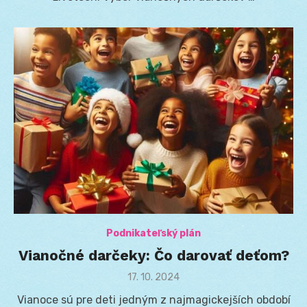
Podnikateľský plán
Vianočné darčeky: Čo darovať deťom?
Posted
17. 10. 2024
on
Vianoce sú pre deti jedným z najmagickejších období