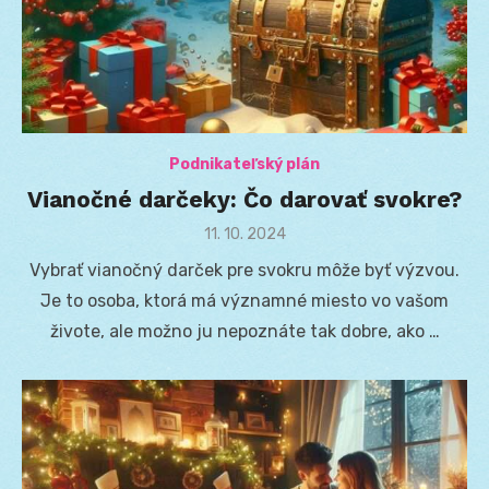
Podnikateľský plán
Vianočné darčeky: Čo darovať svokre?
Posted
11. 10. 2024
on
Vybrať vianočný darček pre svokru môže byť výzvou.
Je to osoba, ktorá má významné miesto vo vašom
živote, ale možno ju nepoznáte tak dobre, ako …