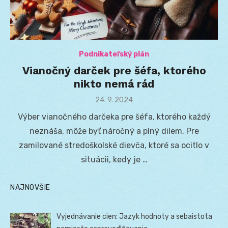
Podnikateľský plán
Vianočný darček pre šéfa, ktorého
nikto nemá rád
Posted
24. 9. 2024
on
Výber vianočného darčeka pre šéfa, ktorého každý
neznáša, môže byť náročný a plný dilem. Pre
zamilované stredoškolské dievča, ktoré sa ocitlo v
situácii, kedy je …
NAJNOVŠIE
Vyjednávanie cien: Jazyk hodnoty a sebaistota