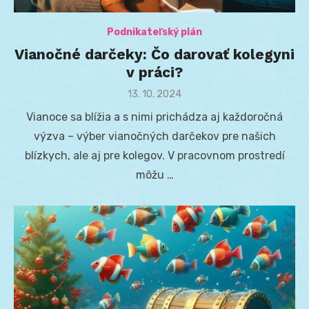
Podnikateľský plán
Vianočné darčeky: Čo darovať kolegyni
v práci?
Posted
13. 10. 2024
on
Vianoce sa blížia a s nimi prichádza aj každoročná
výzva – výber vianočných darčekov pre našich
blízkych, ale aj pre kolegov. V pracovnom prostredí
môžu …