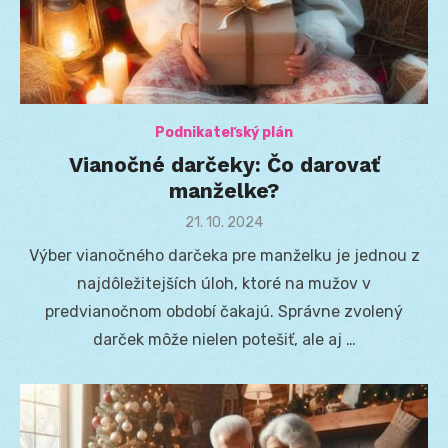
Podnikateľský plán
Vianočné darčeky: Čo darovať
manželke?
Posted
21. 10. 2024
on
Výber vianočného darčeka pre manželku je jednou z
najdôležitejších úloh, ktoré na mužov v
predvianočnom období čakajú. Správne zvolený
darček môže nielen potešiť, ale aj …