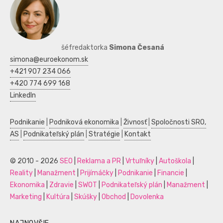
šéfredaktorka
Simona Česaná
simona@euroekonom.sk
+421 907 234 066
+420 774 699 168
LinkedIn
Podnikanie
|
Podniková ekonomika
|
Živnosť
|
Spoločnosti SRO,
AS
|
Podnikateľský plán
|
Stratégie
|
Kontakt
© 2010 - 2026
SEO
|
Reklama a PR
|
Vrtuľníky
|
Autoškola
|
Reality
|
Manažment
|
Prijímáčky
|
Podnikanie
|
Financie
|
Ekonomika
|
Zdravie
|
SWOT
|
Podnikateľský plán
|
Manažment
|
Marketing
|
Kultúra
|
Skúšky
|
Obchod
|
Dovolenka