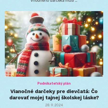
vhodného darčeka musí …
Podnikateľský plán
Vianočné darčeky pre dievčatá: Čo
darovať mojej tajnej školskej láske?
Posted
28. 9. 2024