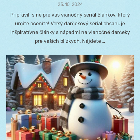
Posted
23. 10. 2024
on
Pripravili sme pre vás vianočný seriál článkov, ktorý
určite oceníte! Veľký darčekový seriál obsahuje
inšpiratívne články s nápadmi na vianočné darčeky
pre vašich blízkych. Nájdete …