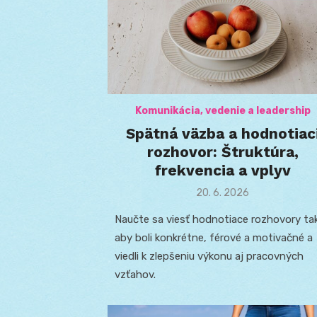
Komunikácia, vedenie a leadership
Spätná väzba a hodnotiac
rozhovor: Štruktúra,
frekvencia a vplyv
Posted
20. 6. 2026
on
Naučte sa viesť hodnotiace rozhovory tak
aby boli konkrétne, férové a motivačné a
viedli k zlepšeniu výkonu aj pracovných
vzťahov.