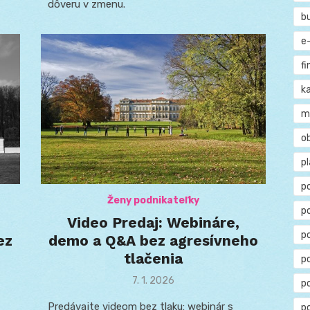
dôveru v zmenu.
b
e
f
ka
m
o
p
p
Ženy podnikateľky
p
Video Predaj: Webináre,
p
ez
demo a Q&A bez agresívneho
tlačenia
po
Posted
7. 1. 2026
p
on
Predávajte videom bez tlaku: webinár s
p