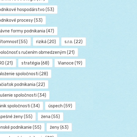
odnikové hospodárstvo
(53)
odnikové procesy
(53)
rávne formy podnikania
(47)
rítomnosť
(55)
riziká
(20)
s.r.o.
(22)
poločnosť s ručením obmedzeným
(21)
RO
(21)
stratégia
(68)
Vianoce
(19)
aloženie spoločnosti
(28)
ačiatok podnikania
(22)
rušenie spoločnosti
(34)
ánik spoločnosti
(34)
úspech
(59)
spešné ženy
(55)
žena
(55)
enské podnikanie
(55)
ženy
(63)