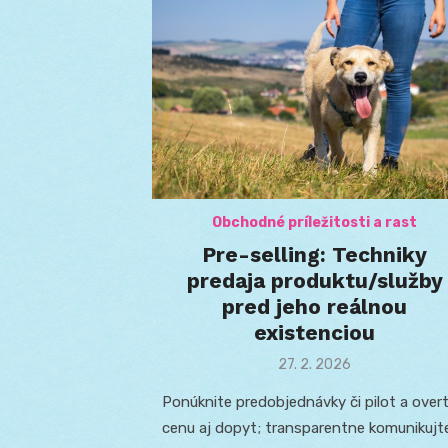
Obchodné príležitosti a rast
Pre-selling: Techniky
predaja produktu/služby
pred jeho reálnou
existenciou
Posted
27. 2. 2026
on
Ponúknite predobjednávky či pilot a over
cenu aj dopyt; transparentne komunikujt