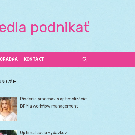
edia podnikať
ORADŇA
KONTAKT
JNOVŠIE
Riadenie procesov a optimalizácia:
BPM a workflow management
Optimalizácia výdavkov: