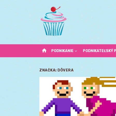
Skip
to
content
home
PODNIKANIE
PODNIKATEĽSKÝ 
ZNAČKA:
DÔVERA