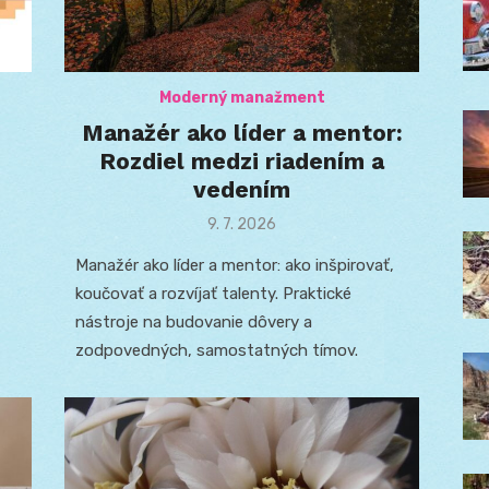
Moderný manažment
Manažér ako líder a mentor:
Rozdiel medzi riadením a
vedením
Posted
9. 7. 2026
on
Manažér ako líder a mentor: ako inšpirovať,
koučovať a rozvíjať talenty. Praktické
nástroje na budovanie dôvery a
zodpovedných, samostatných tímov.