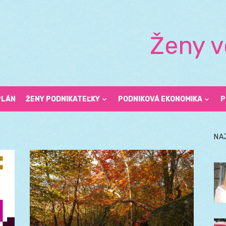
Ženy v
PLÁN
ŽENY PODNIKATEĽKY
PODNIKOVÁ EKONOMIKA
P
NA