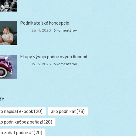
Podnikateľské koncepcie
26. 4. 2023
6 komentárov
Etapy vývoja podnikových financií
26. 5. 2023
6 komentárov
MY
ko napísať e-book
(20)
ako podnikať
(78)
ko podnikať bez peňazí
(20)
ko začať podnikať
(20)