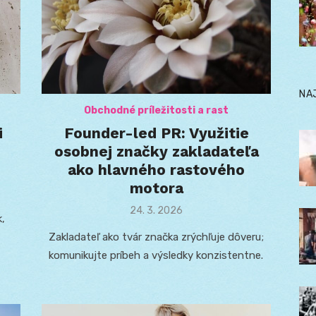
NA
Obchodné príležitosti a rast
i
Founder-led PR: Využitie
osobnej značky zakladateľa
ako hlavného rastového
motora
Posted
24. 3. 2026
,
on
Zakladateľ ako tvár značka zrýchľuje dôveru;
komunikujte príbeh a výsledky konzistentne.