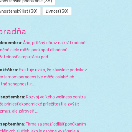
ivnostenské podnikanie
(38)
vnostenský list
(38)
živnosť
(38)
oradňa
 decembra
:
Áno, prílišný dôraz na krátkodobé
ančné ciele môže podkopať dlhodobú
žateľnosť a reputáciu pod...
 októbra
:
Existuje riziko, že závislosť podnikov
externom poradenstve môže oslabiť ich
stné schopnosti r...
. septembra
:
Rozvoj veľkého wellness centra
e priniesť ekonomické príležitosti a zvýšiť
izmus, ale zároveň ...
. septembra
:
Firma sa snaží odlišiť ponúkaním
ciálnych služieb, ako je osobné vyšívanie a