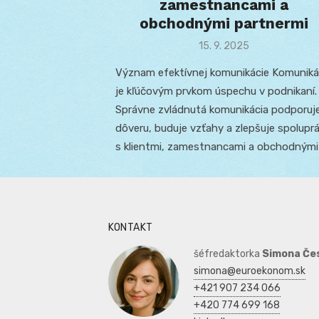
zamestnancami a
obchodnými partnermi
Posted
15. 9. 2025
on
Význam efektívnej komunikácie Komuniká
je kľúčovým prvkom úspechu v podnikaní.
Správne zvládnutá komunikácia podporuj
dôveru, buduje vzťahy a zlepšuje spolupr
s klientmi, zamestnancami a obchodnými
KONTAKT
šéfredaktorka
Simona Če
simona@euroekonom.sk
+421 907 234 066
+420 774 699 168