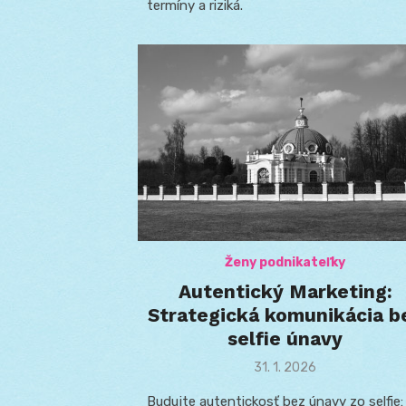
termíny a riziká.
Ženy podnikateľky
Autentický Marketing:
Strategická komunikácia b
selfie únavy
Posted
31. 1. 2026
on
Budujte autentickosť bez únavy zo selfie: