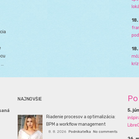
loká
18
fra
cia
pod
e
18
ácu
môž
krí
 …
Po
NAJNOVŠIE
5. jú
saná
Riadenie procesov a optimalizácia:
inšpi
BPM a workflow management
LibreO
8. 8. 2026
Podnikateľka
No comments
26. 