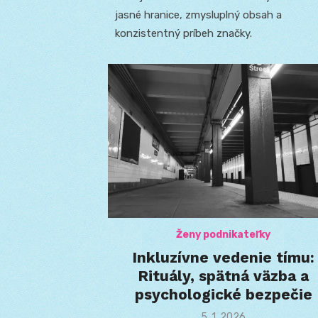
jasné hranice, zmysluplný obsah a
konzistentný príbeh značky.
Ženy podnikateľky
Inkluzívne vedenie tímu:
Rituály, spätná väzba a
psychologické bezpečie
Posted
5. 1. 2026