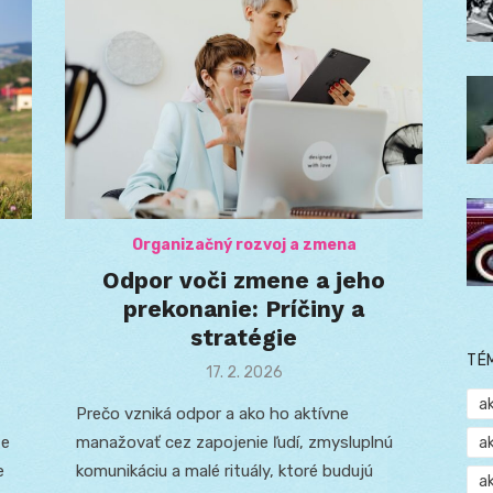
Organizačný rozvoj a zmena
Odpor voči zmene a jeho
prekonanie: Príčiny a
stratégie
TÉ
Posted
17. 2. 2026
on
a
Prečo vzniká odpor a ako ho aktívne
te
manažovať cez zapojenie ľudí, zmysluplnú
a
e
komunikáciu a malé rituály, ktoré budujú
a