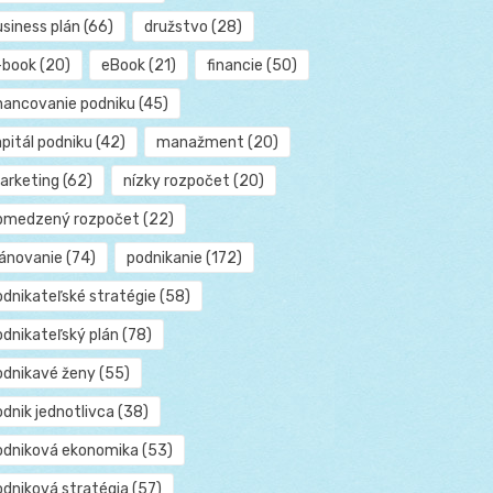
usiness plán
(66)
družstvo
(28)
-book
(20)
eBook
(21)
financie
(50)
inancovanie podniku
(45)
pitál podniku
(42)
manažment
(20)
arketing
(62)
nízky rozpočet
(20)
bmedzený rozpočet
(22)
lánovanie
(74)
podnikanie
(172)
odnikateľské stratégie
(58)
odnikateľský plán
(78)
odnikavé ženy
(55)
dnik jednotlivca
(38)
odniková ekonomika
(53)
odniková stratégia
(57)