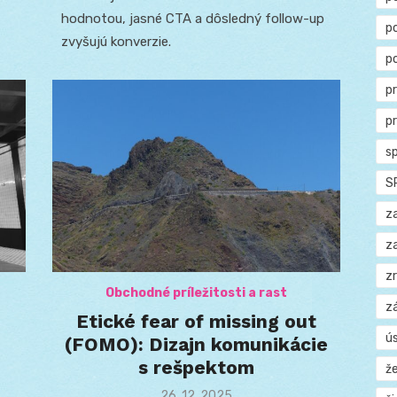
hodnotou, jasné CTA a dôsledný follow-up
p
zvyšujú konverzie.
p
p
p
s
S
z
z
z
Obchodné príležitosti a rast
z
Etické fear of missing out
ú
(FOMO): Dizajn komunikácie
s rešpektom
ž
Posted
26. 12. 2025