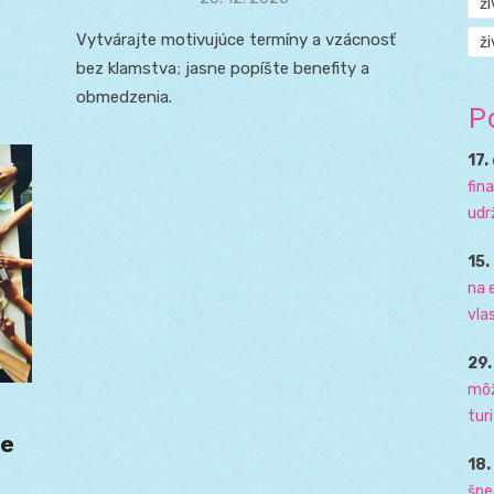
ž
on
Vytvárajte motivujúce termíny a vzácnosť
ži
bez klamstva; jasne popíšte benefity a
obmedzenia.
P
17.
fin
udr
15.
na 
vla
29
môž
tur
ne
18
špe