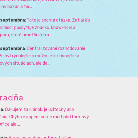
lny bazár, a tie...
. septembra
:
Toto je sporná otázka. Zatiaľ čo
nchisor poskytuje značku, know-how a
poru, ktoré umožňujú fra...
. septembra
:
Centralizované rozhodovanie
e byť rýchlejšie a možno efektívnejšie v
zových situáciách, ale de...
radňa
na
:
Ďakujem za článok, je užitočný ako
rácia. Chýba mi opensource multiplatformový
ffice ale ...
mája
:
Firmy by mali pri automatizácii