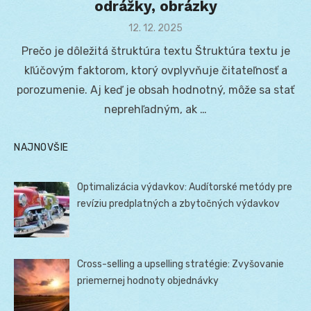
odrážky, obrázky
Posted
12. 12. 2025
on
Prečo je dôležitá štruktúra textu Štruktúra textu je
kľúčovým faktorom, ktorý ovplyvňuje čitateľnosť a
porozumenie. Aj keď je obsah hodnotný, môže sa stať
neprehľadným, ak …
NAJNOVŠIE
Optimalizácia výdavkov: Audítorské metódy pre
revíziu predplatných a zbytočných výdavkov
Cross-selling a upselling stratégie: Zvyšovanie
priemernej hodnoty objednávky