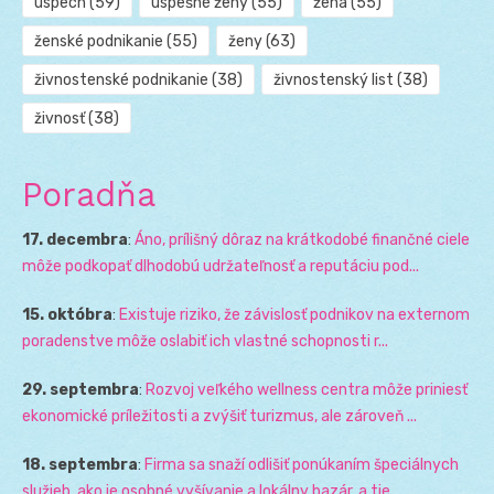
úspech
(59)
úspešné ženy
(55)
žena
(55)
ženské podnikanie
(55)
ženy
(63)
živnostenské podnikanie
(38)
živnostenský list
(38)
živnosť
(38)
Poradňa
17. decembra
:
Áno, prílišný dôraz na krátkodobé finančné ciele
môže podkopať dlhodobú udržateľnosť a reputáciu pod...
15. októbra
:
Existuje riziko, že závislosť podnikov na externom
poradenstve môže oslabiť ich vlastné schopnosti r...
29. septembra
:
Rozvoj veľkého wellness centra môže priniesť
ekonomické príležitosti a zvýšiť turizmus, ale zároveň ...
18. septembra
:
Firma sa snaží odlišiť ponúkaním špeciálnych
služieb, ako je osobné vyšívanie a lokálny bazár, a tie...