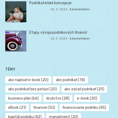
Podnikateľské koncepcie
26. 4. 2023
6 komentárov
Etapy vývoja podnikových financií
26. 5. 2023
6 komentárov
TÉMY
ako napísať e-book
(20)
ako podnikať
(78)
ako podnikať bez peňazí
(20)
ako začať podnikať
(20)
business plán
(66)
družstvo
(28)
e-book
(20)
eBook
(21)
financie
(50)
financovanie podniku
(45)
kapitál podniku
(42)
manažment
(20)