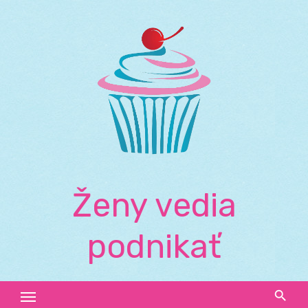
Skip
to
content
Ženy vedia
podnikať