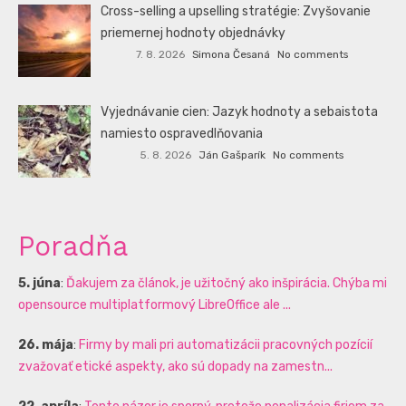
Cross-selling a upselling stratégie: Zvyšovanie
priemernej hodnoty objednávky
7. 8. 2026
Simona Česaná
No comments
Vyjednávanie cien: Jazyk hodnoty a sebaistota
namiesto ospravedlňovania
5. 8. 2026
Ján Gašparík
No comments
Poradňa
5. júna
:
Ďakujem za článok, je užitočný ako inšpirácia. Chýba mi
opensource multiplatformový LibreOffice ale ...
26. mája
:
Firmy by mali pri automatizácii pracovných pozícií
zvažovať etické aspekty, ako sú dopady na zamestn...