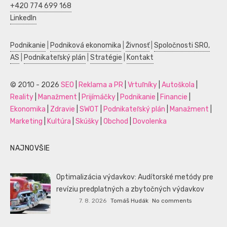
+420 774 699 168
LinkedIn
Podnikanie
|
Podniková ekonomika
|
Živnosť
|
Spoločnosti SRO,
AS
|
Podnikateľský plán
|
Stratégie
|
Kontakt
© 2010 - 2026
SEO
|
Reklama a PR
|
Vrtuľníky
|
Autoškola
|
Reality
|
Manažment
|
Prijímáčky
|
Podnikanie
|
Financie
|
Ekonomika
|
Zdravie
|
SWOT
|
Podnikateľský plán
|
Manažment
|
Marketing
|
Kultúra
|
Skúšky
|
Obchod
|
Dovolenka
NAJNOVŠIE
Optimalizácia výdavkov: Audítorské metódy pre
revíziu predplatných a zbytočných výdavkov
7. 8. 2026
Tomáš Hudák
No comments