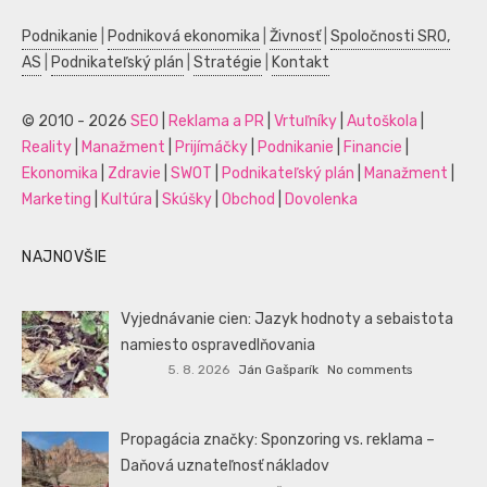
Podnikanie
|
Podniková ekonomika
|
Živnosť
|
Spoločnosti SRO,
AS
|
Podnikateľský plán
|
Stratégie
|
Kontakt
© 2010 - 2026
SEO
|
Reklama a PR
|
Vrtuľníky
|
Autoškola
|
Reality
|
Manažment
|
Prijímáčky
|
Podnikanie
|
Financie
|
Ekonomika
|
Zdravie
|
SWOT
|
Podnikateľský plán
|
Manažment
|
Marketing
|
Kultúra
|
Skúšky
|
Obchod
|
Dovolenka
NAJNOVŠIE
Vyjednávanie cien: Jazyk hodnoty a sebaistota
namiesto ospravedlňovania
5. 8. 2026
Ján Gašparík
No comments
Propagácia značky: Sponzoring vs. reklama –
Daňová uznateľnosť nákladov