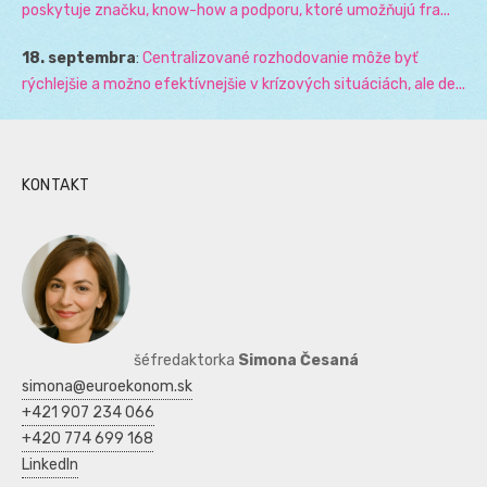
poskytuje značku, know-how a podporu, ktoré umožňujú fra...
18. septembra
:
Centralizované rozhodovanie môže byť
rýchlejšie a možno efektívnejšie v krízových situáciách, ale de...
KONTAKT
šéfredaktorka
Simona Česaná
simona@euroekonom.sk
+421 907 234 066
+420 774 699 168
LinkedIn