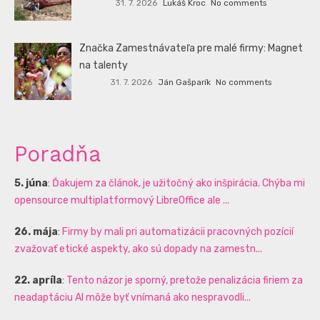
31. 7. 2026
Lukáš Kroc
No comments
Značka Zamestnávateľa pre malé firmy: Magnet
na talenty
31. 7. 2026
Ján Gašparík
No comments
Poradňa
5. júna
:
Ďakujem za článok, je užitočný ako inšpirácia. Chýba mi
opensource multiplatformový LibreOffice ale ...
26. mája
:
Firmy by mali pri automatizácii pracovných pozícií
zvažovať etické aspekty, ako sú dopady na zamestn...
22. apríla
:
Tento názor je sporný, pretože penalizácia firiem za
neadaptáciu AI môže byť vnímaná ako nespravodli...