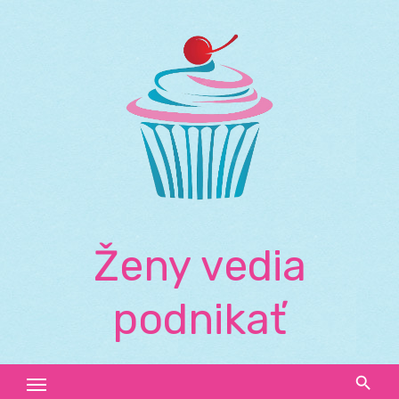
Skip
to
content
Ženy vedia
podnikať