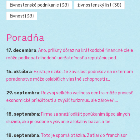
živnostenské podnikanie
(38)
živnostenský list
(38)
živnosť
(38)
Poradňa
17. decembra
:
Áno, prílišný dôraz na krátkodobé finančné ciele
môže podkopať dlhodobú udržateľnosť a reputáciu pod...
15. októbra
:
Existuje riziko, že závislosť podnikov na externom
poradenstve môže oslabiť ich vlastné schopnosti r...
29. septembra
:
Rozvoj veľkého wellness centra môže priniesť
ekonomické príležitosti a zvýšiť turizmus, ale zároveň ...
18. septembra
:
Firma sa snaží odlišiť ponúkaním špeciálnych
služieb, ako je osobné vyšívanie a lokálny bazár, a tie...
18. septembra
:
Toto je sporná otázka. Zatiaľ čo franchisor