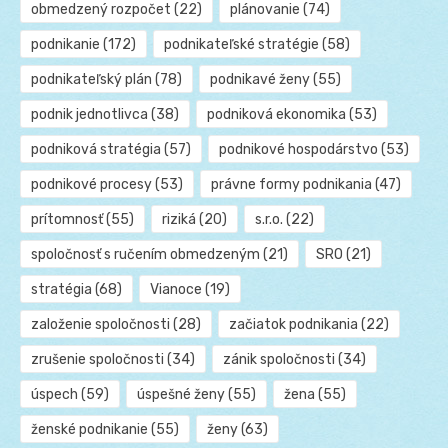
obmedzený rozpočet
(22)
plánovanie
(74)
podnikanie
(172)
podnikateľské stratégie
(58)
podnikateľský plán
(78)
podnikavé ženy
(55)
podnik jednotlivca
(38)
podniková ekonomika
(53)
podniková stratégia
(57)
podnikové hospodárstvo
(53)
podnikové procesy
(53)
právne formy podnikania
(47)
prítomnosť
(55)
riziká
(20)
s.r.o.
(22)
spoločnosť s ručením obmedzeným
(21)
SRO
(21)
stratégia
(68)
Vianoce
(19)
založenie spoločnosti
(28)
začiatok podnikania
(22)
zrušenie spoločnosti
(34)
zánik spoločnosti
(34)
úspech
(59)
úspešné ženy
(55)
žena
(55)
ženské podnikanie
(55)
ženy
(63)