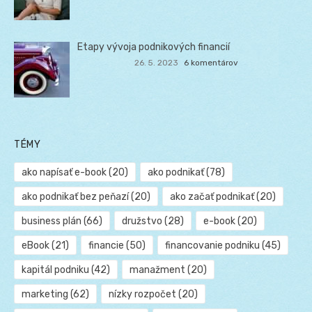
Etapy vývoja podnikových financií
26. 5. 2023
6 komentárov
TÉMY
ako napísať e-book
(20)
ako podnikať
(78)
ako podnikať bez peňazí
(20)
ako začať podnikať
(20)
business plán
(66)
družstvo
(28)
e-book
(20)
eBook
(21)
financie
(50)
financovanie podniku
(45)
kapitál podniku
(42)
manažment
(20)
marketing
(62)
nízky rozpočet
(20)