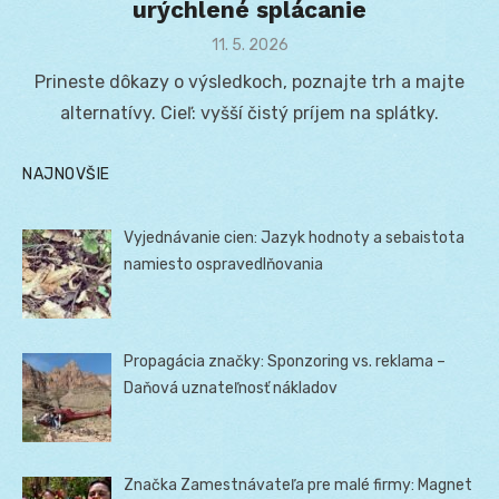
urýchlené splácanie
Posted
11. 5. 2026
on
Prineste dôkazy o výsledkoch, poznajte trh a majte
alternatívy. Cieľ: vyšší čistý príjem na splátky.
NAJNOVŠIE
Vyjednávanie cien: Jazyk hodnoty a sebaistota
namiesto ospravedlňovania
Propagácia značky: Sponzoring vs. reklama –
Daňová uznateľnosť nákladov
Značka Zamestnávateľa pre malé firmy: Magnet