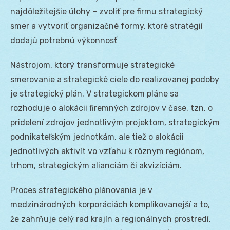
najdôležitejšie úlohy – zvoliť pre firmu strategický
smer a vytvoriť organizačné formy, ktoré stratégií
dodajú potrebnú výkonnosť
Nástrojom, ktorý transformuje strategické
smerovanie a strategické ciele do realizovanej podoby
je strategický plán. V strategickom pláne sa
rozhoduje o alokácii firemných zdrojov v čase, tzn. o
pridelení zdrojov jednotlivým projektom, strategickým
podnikateľským jednotkám, ale tiež o alokácii
jednotlivých aktivít vo vzťahu k rôznym regiónom,
trhom, strategickým alianciám či akvizíciám.
Proces strategického plánovania je v
medzinárodných korporáciách komplikovanejší a to,
že zahrňuje celý rad krajín a regionálnych prostredí,