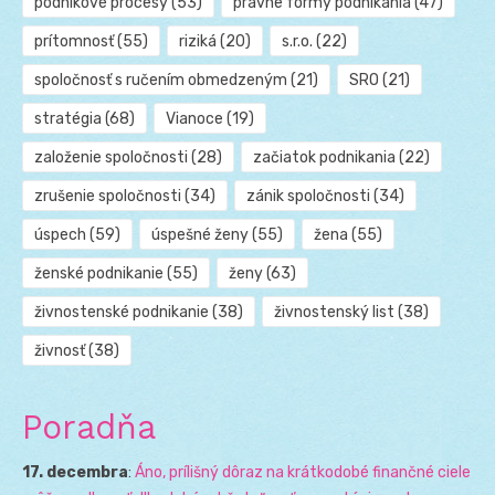
podnikové procesy
(53)
právne formy podnikania
(47)
prítomnosť
(55)
riziká
(20)
s.r.o.
(22)
spoločnosť s ručením obmedzeným
(21)
SRO
(21)
stratégia
(68)
Vianoce
(19)
založenie spoločnosti
(28)
začiatok podnikania
(22)
zrušenie spoločnosti
(34)
zánik spoločnosti
(34)
úspech
(59)
úspešné ženy
(55)
žena
(55)
ženské podnikanie
(55)
ženy
(63)
živnostenské podnikanie
(38)
živnostenský list
(38)
živnosť
(38)
Poradňa
17. decembra
:
Áno, prílišný dôraz na krátkodobé finančné ciele