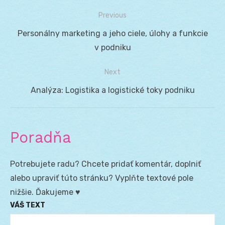
Previous
Navigácia
Previous
Personálny marketing a jeho ciele, úlohy a funkcie
v
post:
v podniku
článku
Next
Next
Analýza: Logistika a logistické toky podniku
post:
Poradňa
Potrebujete radu? Chcete pridať komentár, doplniť
alebo upraviť túto stránku? Vyplňte textové pole
nižšie. Ďakujeme ♥
VÁŠ TEXT