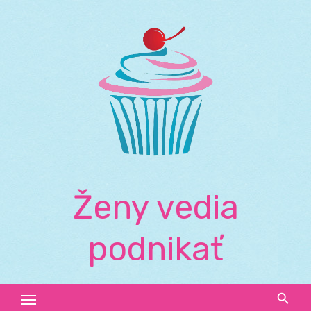
Skip
to
content
Ženy vedia
podnikať