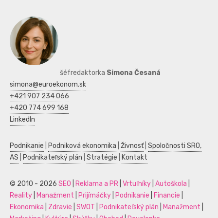
šéfredaktorka
Simona Česaná
simona@euroekonom.sk
+421 907 234 066
+420 774 699 168
LinkedIn
Podnikanie
|
Podniková ekonomika
|
Živnosť
|
Spoločnosti SRO,
AS
|
Podnikateľský plán
|
Stratégie
|
Kontakt
© 2010 - 2026
SEO
|
Reklama a PR
|
Vrtuľníky
|
Autoškola
|
Reality
|
Manažment
|
Prijímáčky
|
Podnikanie
|
Financie
|
Ekonomika
|
Zdravie
|
SWOT
|
Podnikateľský plán
|
Manažment
|