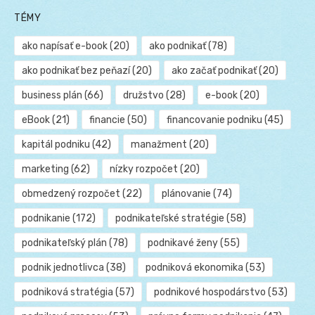
TÉMY
ako napísať e-book
(20)
ako podnikať
(78)
ako podnikať bez peňazí
(20)
ako začať podnikať
(20)
business plán
(66)
družstvo
(28)
e-book
(20)
eBook
(21)
financie
(50)
financovanie podniku
(45)
kapitál podniku
(42)
manažment
(20)
marketing
(62)
nízky rozpočet
(20)
obmedzený rozpočet
(22)
plánovanie
(74)
podnikanie
(172)
podnikateľské stratégie
(58)
podnikateľský plán
(78)
podnikavé ženy
(55)
podnik jednotlivca
(38)
podniková ekonomika
(53)
podniková stratégia
(57)
podnikové hospodárstvo
(53)