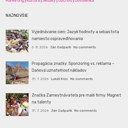
Marketing
|
Kultúra
|
Skúšky
|
Obchod
|
Dovolenka
NAJNOVŠIE
Vyjednávanie cien: Jazyk hodnoty a sebaistota
namiesto ospravedlňovania
5. 8. 2026
Ján Gašparík
No comments
Propagácia značky: Sponzoring vs. reklama –
Daňová uznateľnosť nákladov
31. 7. 2026
Lukáš Kroc
No comments
Značka Zamestnávateľa pre malé firmy: Magnet
na talenty
31. 7. 2026
Ján Gašparík
No comments