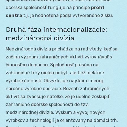
dcérska spoločnosť funguje na princípe
profit
centra
t.j. je hodnotená podľa vytvoreného zisku.
Druhá fáza internacionalizácie:
medzinárodná divízia
Medzinárodná divízia prichádza na rad vtedy, keď sa
začína význam zahraničných aktivít vyrovnávať s
činnosťou domácou. Spoločnosť presúva na
zahraničné trhy nielen odbyt, ale tiež niektoré
výrobné činnosti. Obvykle ide najskôr o menej
náročné výrobné operácie. Rozsah zahraničných
aktivít sa zväčšuje natoľko, že je účelne zoskupiť
zahraničné dcérske spoločnosti do tzv.
medzinárodnej divízie. Výskum a vývoj nových
výrobkov a technológií je orientovaný na domáci trh.