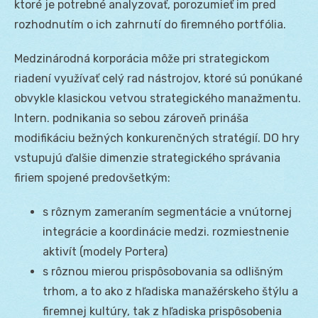
ktoré je potrebné analyzovať, porozumieť im pred
rozhodnutím o ich zahrnutí do firemného portfólia.
Medzinárodná korporácia môže pri strategickom
riadení využívať celý rad nástrojov, ktoré sú ponúkané
obvykle klasickou vetvou strategického manažmentu.
Intern. podnikania so sebou zároveň prináša
modifikáciu bežných konkurenčných stratégií. DO hry
vstupujú ďalšie dimenzie strategického správania
firiem spojené predovšetkým:
s rôznym zameraním segmentácie a vnútornej
integrácie a koordinácie medzi. rozmiestnenie
aktivít (modely Portera)
s rôznou mierou prispôsobovania sa odlišným
trhom, a to ako z hľadiska manažérskeho štýlu a
firemnej kultúry, tak z hľadiska prispôsobenia