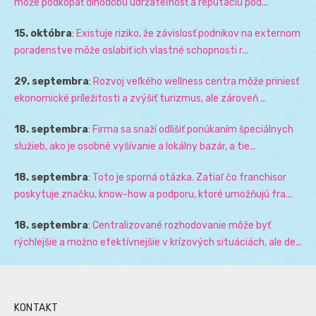
môže podkopať dlhodobú udržateľnosť a reputáciu pod...
15. októbra
:
Existuje riziko, že závislosť podnikov na externom
poradenstve môže oslabiť ich vlastné schopnosti r...
29. septembra
:
Rozvoj veľkého wellness centra môže priniesť
ekonomické príležitosti a zvýšiť turizmus, ale zároveň ...
18. septembra
:
Firma sa snaží odlišiť ponúkaním špeciálnych
služieb, ako je osobné vyšívanie a lokálny bazár, a tie...
18. septembra
:
Toto je sporná otázka. Zatiaľ čo franchisor
poskytuje značku, know-how a podporu, ktoré umožňujú fra...
18. septembra
:
Centralizované rozhodovanie môže byť
rýchlejšie a možno efektívnejšie v krízových situáciách, ale de...
KONTAKT