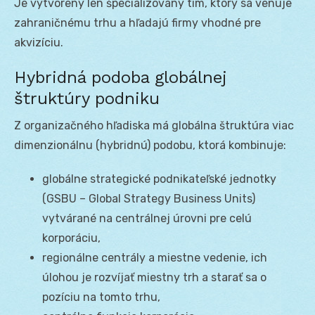
Je vytvorený len špecializovaný tím, ktorý sa venuje
zahraničnému trhu a hľadajú firmy vhodné pre
akvizíciu.
Hybridná podoba globálnej
štruktúry podniku
Z organizačného hľadiska má globálna štruktúra viac
dimenzionálnu (hybridnú) podobu, ktorá kombinuje:
globálne strategické podnikateľské jednotky
(GSBU – Global Strategy Business Units)
vytvárané na centrálnej úrovni pre celú
korporáciu,
regionálne centrály a miestne vedenie, ich
úlohou je rozvíjať miestny trh a starať sa o
pozíciu na tomto trhu,