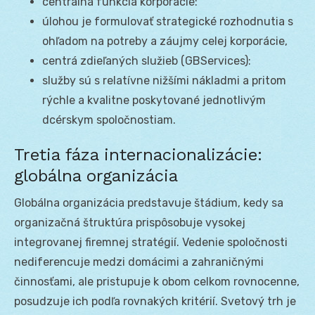
centrálna funkcia korporácie:
úlohou je formulovať strategické rozhodnutia s
ohľadom na potreby a záujmy celej korporácie,
centrá zdieľaných služieb (GBServices):
služby sú s relatívne nižšími nákladmi a pritom
rýchle a kvalitne poskytované jednotlivým
dcérskym spoločnostiam.
Tretia fáza internacionalizácie:
globálna organizácia
Globálna organizácia predstavuje štádium, kedy sa
organizačná štruktúra prispôsobuje vysokej
integrovanej firemnej stratégií. Vedenie spoločnosti
nediferencuje medzi domácimi a zahraničnými
činnosťami, ale pristupuje k obom celkom rovnocenne,
posudzuje ich podľa rovnakých kritérií. Svetový trh je