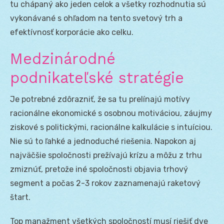
tu chápaný ako jeden celok a všetky rozhodnutia sú
vykonávané s ohľadom na tento svetový trh a
efektívnosť korporácie ako celku.
Medzinárodné
podnikateľské stratégie
Je potrebné zdôrazniť, že sa tu prelínajú motívy
racionálne ekonomické s osobnou motiváciou, záujmy
ziskové s politickými, racionálne kalkulácie s intuíciou.
Nie sú to ľahké a jednoduché riešenia. Napokon aj
najväčšie spoločnosti prežívajú krízu a môžu z trhu
zmiznúť, pretože iné spoločnosti objavia trhový
segment a počas 2-3 rokov zaznamenajú raketový
štart.
Top manažment všetkých spoločností musí riešiť dve