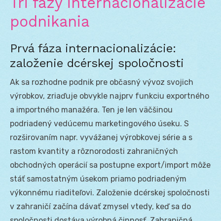
Tri fázy internacionalizácie
podnikania
Prvá fáza internacionalizácie:
založenie dcérskej spoločnosti
Ak sa rozhodne podnik pre občasný vývoz svojich
výrobkov, zriaďuje obvykle najprv funkciu exportného
a importného manažéra. Ten je len väčšinou
podriadený vedúcemu marketingového úseku. S
rozširovaním napr. vyvážanej výrobkovej série a s
rastom kvantity a rôznorodosti zahraničných
obchodných operácií sa postupne export/import môže
stáť samostatným úsekom priamo podriadeným
výkonnému riaditeľovi. Založenie dcérskej spoločnosti
v zahraničí začína dávať zmysel vtedy, keď sa do
spoločnosti dostáva výrobná činnosť. Zahraničná