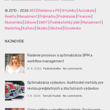
© 2010 - 2026
SEO
|
Reklama a PR
|
Vrtuľníky
|
Autoškola
|
Reality
|
Manažment
|
Prijímáčky
|
Podnikanie
|
Financie
|
Ekonomika
|
Zdravie
|
SWOT
|
Podnikateľský plán
|
Manažment
|
Marketing
|
Kultúra
|
Skúšky
|
Obchod
|
Dovolenka
NAJNOVŠIE
Riadenie procesov a optimalizácia: BPM a
workflow management
8. 8. 2026
Podnikateľka
No comments
Optimalizácia výdavkov: Audítorské metódy pre
revíziu predplatných a zbytočných výdavkov
7. 8. 2026
Tomáš Hudák
No comments
Cross-selling a upselling stratégie: Zvyšovanie