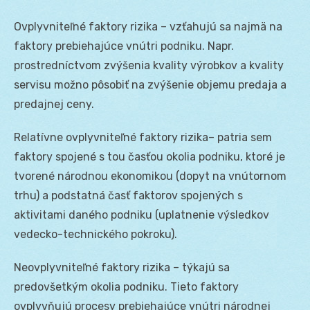
Ovplyvniteľné faktory rizika – vzťahujú sa najmä na
faktory prebiehajúce vnútri podniku. Napr.
prostredníctvom zvýšenia kvality výrobkov a kvality
servisu možno pôsobiť na zvýšenie objemu predaja a
predajnej ceny.
Relatívne ovplyvniteľné faktory rizika– patria sem
faktory spojené s tou časťou okolia podniku, ktoré je
tvorené národnou ekonomikou (dopyt na vnútornom
trhu) a podstatná časť faktorov spojených s
aktivitami daného podniku (uplatnenie výsledkov
vedecko-technického pokroku).
Neovplyvniteľné faktory rizika – týkajú sa
predovšetkým okolia podniku. Tieto faktory
ovplyvňujú procesy prebiehajúce vnútri národnej