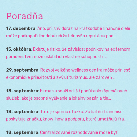
Poradňa
17. decembra
:
Áno, prílišný dôraz na krátkodobé finančné ciele
môže podkopať dlhodobú udržateľnosť a reputáciu pod...
15. októbra
:
Existuje riziko, že závislosť podnikov na externom
poradenstve môže oslabiť ich vlastné schopnosti r...
29. septembra
:
Rozvoj veľkého wellness centra môže priniesť
ekonomické príležitosti a zvýšiť turizmus, ale zároveň ...
18. septembra
:
Firma sa snaží odlišiť ponúkaním špeciálnych
služieb, ako je osobné vyšívanie a lokálny bazár, a tie...
18. septembra
:
Toto je sporná otázka. Zatiaľ čo franchisor
poskytuje značku, know-how a podporu, ktoré umožňujú fra...
18. septembra
:
Centralizované rozhodovanie môže byť