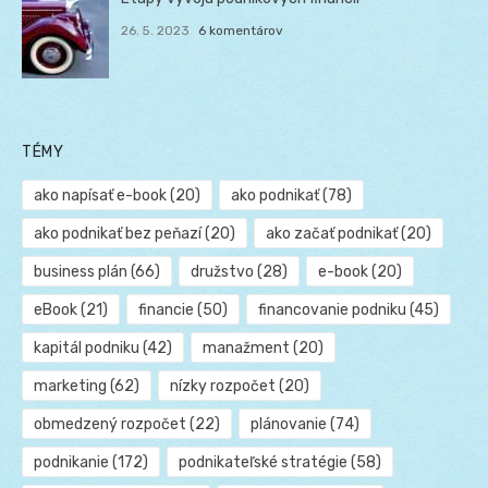
26. 5. 2023
6 komentárov
TÉMY
ako napísať e-book
(20)
ako podnikať
(78)
ako podnikať bez peňazí
(20)
ako začať podnikať
(20)
business plán
(66)
družstvo
(28)
e-book
(20)
eBook
(21)
financie
(50)
financovanie podniku
(45)
kapitál podniku
(42)
manažment
(20)
marketing
(62)
nízky rozpočet
(20)
obmedzený rozpočet
(22)
plánovanie
(74)
podnikanie
(172)
podnikateľské stratégie
(58)