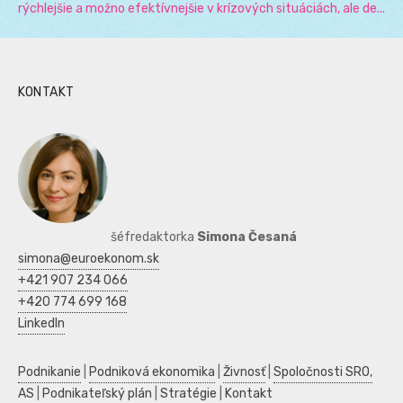
rýchlejšie a možno efektívnejšie v krízových situáciách, ale de...
KONTAKT
šéfredaktorka
Simona Česaná
simona@euroekonom.sk
+421 907 234 066
+420 774 699 168
LinkedIn
Podnikanie
|
Podniková ekonomika
|
Živnosť
|
Spoločnosti SRO,
AS
|
Podnikateľský plán
|
Stratégie
|
Kontakt