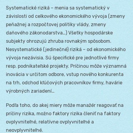
Systematické riziká – menia sa systematický v
závislosti od celkového ekonomického vývoja (zmeny
peňažnej a rozpočtovej politiky vlády, zmeny
daňového zákonodarstva…) Všetky hospodárske
subjekty ohrozujú zhruba rovnakým spôsobom.
Nesystematické (jedinečné) riziká – od ekonomického
vývoja nezávisia. Sú špecifické pre jednotlivé firmy
resp. podnikateľské projekty. Príčinou môže významná
inovácia v určitom odbore, vstup nového konkurenta
na trh, odchod kľúčových pracovníkov firmy, havárie
výrobných zariadení…
Podľa toho, do akej miery môže manažér reagovať na
príčiny rizika, možno faktory rizika členiť na faktory
ovplyvniteľné, relatívne ovplyvniteľné a
neovplyvniteľné.