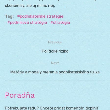
ekonomiky, ale aj mimo nej.
Tag:
podnikateľské stratégie
podniková stratégia
stratégia
Previous
Navigácia
Previous
Politické riziko
v
post:
Next
článku
Next
Metódy a modely merania podnikateľského rizika
post:
Poradňa
Potrebujete radu? Chcete pridať komentár, doplniť