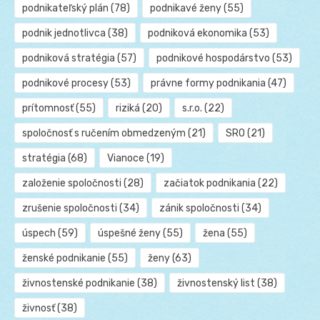
podnikateľský plán
(78)
podnikavé ženy
(55)
podnik jednotlivca
(38)
podniková ekonomika
(53)
podniková stratégia
(57)
podnikové hospodárstvo
(53)
podnikové procesy
(53)
právne formy podnikania
(47)
prítomnosť
(55)
riziká
(20)
s.r.o.
(22)
spoločnosť s ručením obmedzeným
(21)
SRO
(21)
stratégia
(68)
Vianoce
(19)
založenie spoločnosti
(28)
začiatok podnikania
(22)
zrušenie spoločnosti
(34)
zánik spoločnosti
(34)
úspech
(59)
úspešné ženy
(55)
žena
(55)
ženské podnikanie
(55)
ženy
(63)
živnostenské podnikanie
(38)
živnostenský list
(38)
živnosť
(38)