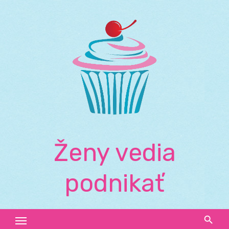
Skip
to
content
Ženy vedia
podnikať