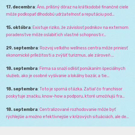
17. decembra
:
Áno, prílišný dôraz na krátkodobé finančné ciele
môže podkopať dlhodobú udržateľnosť a reputáciu pod...
15. októbra
:
Existuje riziko, že závislosť podnikov na externom
poradenstve môže oslabiť ich vlastné schopnosti r...
29. septembra
:
Rozvoj veľkého wellness centra môže priniesť
ekonomické príležitosti a zvýšiť turizmus, ale zároveň ...
18. septembra
:
Firma sa snaží odlišiť ponúkaním špeciálnych
služieb, ako je osobné vyšívanie a lokálny bazár, a tie...
18. septembra
:
Toto je sporná otázka. Zatiaľ čo franchisor
poskytuje značku, know-how a podporu, ktoré umožňujú fra...
18. septembra
:
Centralizované rozhodovanie môže byť
rýchlejšie a možno efektívnejšie v krízových situáciách, ale de...