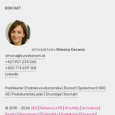
KONTAKT
šéfredaktorka
Simona Česaná
simona@euroekonom.sk
+421 907 234 066
+420 774 699 168
LinkedIn
Podnikanie
|
Podniková ekonomika
|
Živnosť
|
Spoločnosti SRO,
AS
|
Podnikateľský plán
|
Stratégie
|
Kontakt
© 2010 - 2026
SEO
|
Reklama a PR
|
Vrtuľníky
|
Autoškola
|
Reality
|
Manažment
|
Prijímáčky
|
Podnikanie
|
Financie
|