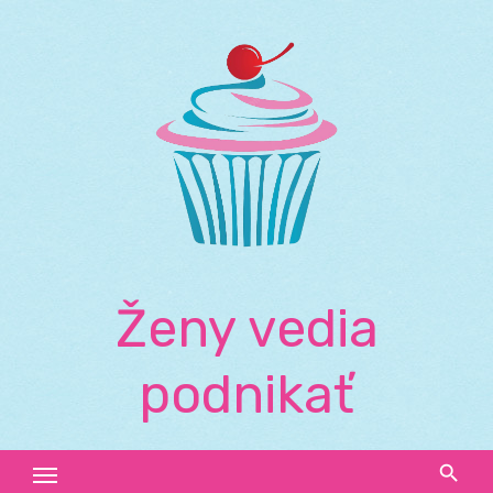
Skip
to
content
Ženy vedia
podnikať