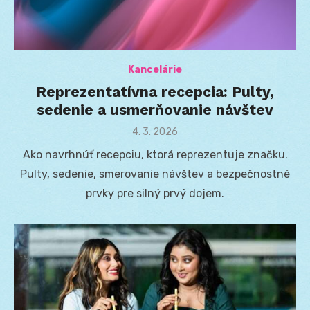
Kancelárie
Reprezentatívna recepcia: Pulty,
sedenie a usmerňovanie návštev
Posted
4. 3. 2026
on
Ako navrhnúť recepciu, ktorá reprezentuje značku.
Pulty, sedenie, smerovanie návštev a bezpečnostné
prvky pre silný prvý dojem.