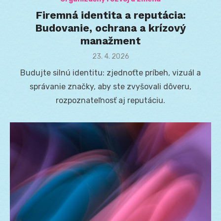
Firemná identita a reputácia:
Budovanie, ochrana a krízový
manažment
Posted
23. 4. 2026
on
Budujte silnú identitu: zjednoťte príbeh, vizuál a
správanie značky, aby ste zvyšovali dôveru,
rozpoznateľnosť aj reputáciu.