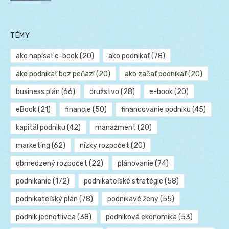
TÉMY
ako napísať e-book
(20)
ako podnikať
(78)
ako podnikať bez peňazí
(20)
ako začať podnikať
(20)
business plán
(66)
družstvo
(28)
e-book
(20)
eBook
(21)
financie
(50)
financovanie podniku
(45)
kapitál podniku
(42)
manažment
(20)
marketing
(62)
nízky rozpočet
(20)
obmedzený rozpočet
(22)
plánovanie
(74)
podnikanie
(172)
podnikateľské stratégie
(58)
podnikateľský plán
(78)
podnikavé ženy
(55)
podnik jednotlivca
(38)
podniková ekonomika
(53)