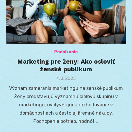
Podnikanie
Marketing pre ženy: Ako osloviť
ženské publikum
Posted
4. 3. 2025
on
Význam zamerania marketingu na ženské publikum
Ženy predstavujú významnú cieľovú skupinu v
marketingu, ovplyvňujúcu rozhodovanie v
domácnostiach a často aj firemné nákupy.
Pochopenie potrieb, hodnôt …