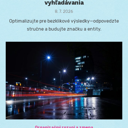
vyhľadávania
Posted
8. 7. 2026
on
Optimalizujte pre bezklikové výsledky—odpovedzte
stručne a budujte značku a entity.
Organizačný rozvoj a zmena