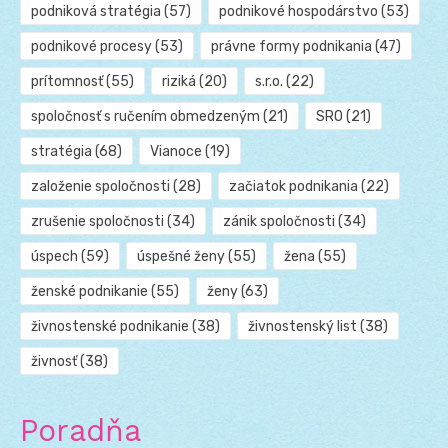
podniková stratégia
(57)
podnikové hospodárstvo
(53)
podnikové procesy
(53)
právne formy podnikania
(47)
prítomnosť
(55)
riziká
(20)
s.r.o.
(22)
spoločnosť s ručením obmedzeným
(21)
SRO
(21)
stratégia
(68)
Vianoce
(19)
založenie spoločnosti
(28)
začiatok podnikania
(22)
zrušenie spoločnosti
(34)
zánik spoločnosti
(34)
úspech
(59)
úspešné ženy
(55)
žena
(55)
ženské podnikanie
(55)
ženy
(63)
živnostenské podnikanie
(38)
živnostenský list
(38)
živnosť
(38)
Poradňa