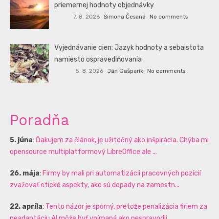
priemernej hodnoty objednávky
7. 8. 2026
Simona Česaná
No comments
Vyjednávanie cien: Jazyk hodnoty a sebaistota
namiesto ospravedlňovania
5. 8. 2026
Ján Gašparík
No comments
Poradňa
5. júna
:
Ďakujem za článok, je užitočný ako inšpirácia. Chýba mi
opensource multiplatformový LibreOffice ale ...
26. mája
:
Firmy by mali pri automatizácii pracovných pozícií
zvažovať etické aspekty, ako sú dopady na zamestn...
22. apríla
:
Tento názor je sporný, pretože penalizácia firiem za
neadaptáciu AI môže byť vnímaná ako nespravodli...