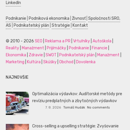
LinkedIn
Podnikanie
|
Podniková ekonomika
|
Živnosť
|
Spoločnosti SRO,
AS
|
Podnikateľský plán
|
Stratégie
|
Kontakt
© 2010 - 2026
SEO
|
Reklama a PR
|
Vrtuľníky
|
Autoškola
|
Reality
|
Manažment
|
Prijímáčky
|
Podnikanie
|
Financie
|
Ekonomika
|
Zdravie
|
SWOT
|
Podnikateľský plán
|
Manažment
|
Marketing
|
Kultúra
|
Skúšky
|
Obchod
|
Dovolenka
NAJNOVŠIE
Optimalizácia výdavkov: Audítorské metódy pre
revíziu predplatných a zbytočných výdavkov
7. 8. 2026
Tomáš Hudák
No comments
Cross-selling a upselling stratégie: Zvyšovanie