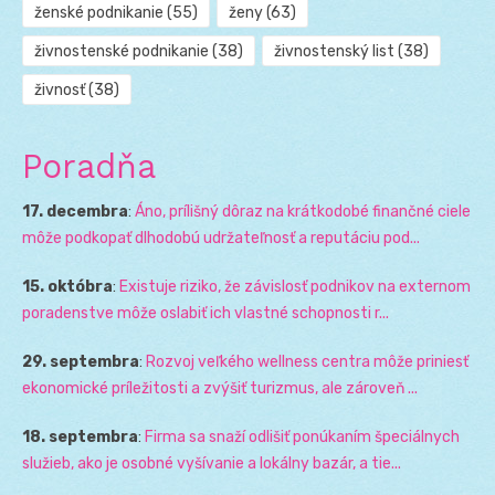
ženské podnikanie
(55)
ženy
(63)
živnostenské podnikanie
(38)
živnostenský list
(38)
živnosť
(38)
Poradňa
17. decembra
:
Áno, prílišný dôraz na krátkodobé finančné ciele
môže podkopať dlhodobú udržateľnosť a reputáciu pod...
15. októbra
:
Existuje riziko, že závislosť podnikov na externom
poradenstve môže oslabiť ich vlastné schopnosti r...
29. septembra
:
Rozvoj veľkého wellness centra môže priniesť
ekonomické príležitosti a zvýšiť turizmus, ale zároveň ...
18. septembra
:
Firma sa snaží odlišiť ponúkaním špeciálnych
služieb, ako je osobné vyšívanie a lokálny bazár, a tie...