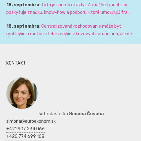
18. septembra
:
Toto je sporná otázka. Zatiaľ čo franchisor
poskytuje značku, know-how a podporu, ktoré umožňujú fra...
18. septembra
:
Centralizované rozhodovanie môže byť
rýchlejšie a možno efektívnejšie v krízových situáciách, ale de...
KONTAKT
šéfredaktorka
Simona Česaná
simona@euroekonom.sk
+421 907 234 066
+420 774 699 168