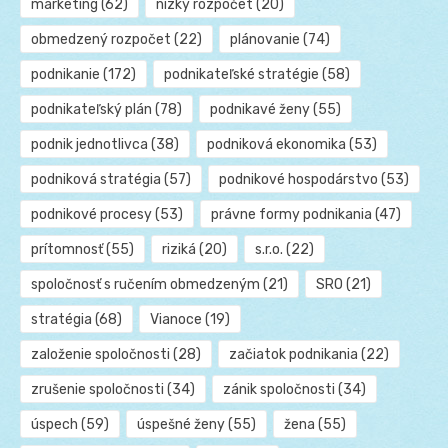
marketing
(62)
nízky rozpočet
(20)
obmedzený rozpočet
(22)
plánovanie
(74)
podnikanie
(172)
podnikateľské stratégie
(58)
podnikateľský plán
(78)
podnikavé ženy
(55)
podnik jednotlivca
(38)
podniková ekonomika
(53)
podniková stratégia
(57)
podnikové hospodárstvo
(53)
podnikové procesy
(53)
právne formy podnikania
(47)
prítomnosť
(55)
riziká
(20)
s.r.o.
(22)
spoločnosť s ručením obmedzeným
(21)
SRO
(21)
stratégia
(68)
Vianoce
(19)
založenie spoločnosti
(28)
začiatok podnikania
(22)
zrušenie spoločnosti
(34)
zánik spoločnosti
(34)
úspech
(59)
úspešné ženy
(55)
žena
(55)