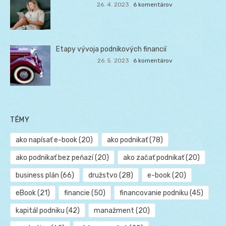
26. 4. 2023
6 komentárov
Etapy vývoja podnikových financií
26. 5. 2023
6 komentárov
TÉMY
ako napísať e-book
(20)
ako podnikať
(78)
ako podnikať bez peňazí
(20)
ako začať podnikať
(20)
business plán
(66)
družstvo
(28)
e-book
(20)
eBook
(21)
financie
(50)
financovanie podniku
(45)
kapitál podniku
(42)
manažment
(20)