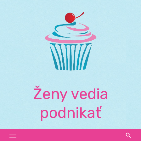
Skip
to
content
Ženy vedia
podnikať