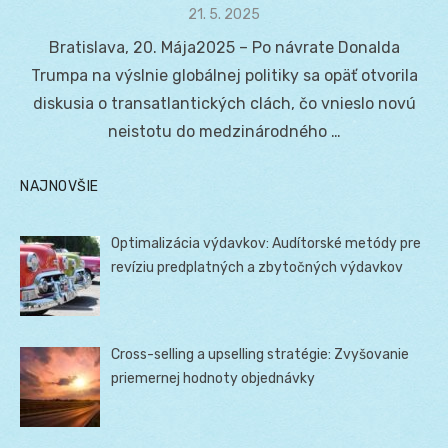
Posted
21. 5. 2025
on
Bratislava, 20. Mája2025 – Po návrate Donalda
Trumpa na výslnie globálnej politiky sa opäť otvorila
diskusia o transatlantických clách, čo vnieslo novú
neistotu do medzinárodného …
NAJNOVŠIE
Optimalizácia výdavkov: Audítorské metódy pre
revíziu predplatných a zbytočných výdavkov
Cross-selling a upselling stratégie: Zvyšovanie
priemernej hodnoty objednávky