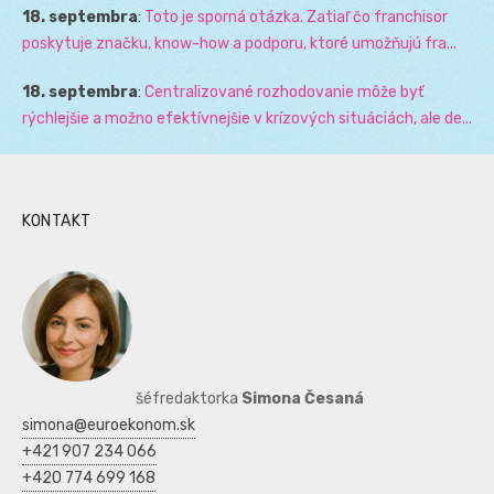
18. septembra
:
Toto je sporná otázka. Zatiaľ čo franchisor
poskytuje značku, know-how a podporu, ktoré umožňujú fra...
18. septembra
:
Centralizované rozhodovanie môže byť
rýchlejšie a možno efektívnejšie v krízových situáciách, ale de...
KONTAKT
šéfredaktorka
Simona Česaná
simona@euroekonom.sk
+421 907 234 066
+420 774 699 168