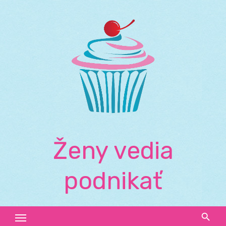
Skip
to
content
Ženy vedia
podnikať