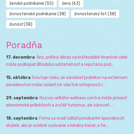
ženské podnikanie
(55)
ženy
(63)
živnostenské podnikanie
(38)
živnostenský list
(38)
živnosť
(38)
Poradňa
17. decembra
:
Áno, prílišný dôraz na krátkodobé finančné ciele
môže podkopať dlhodobú udržateľnosť a reputáciu pod...
15. októbra
:
Existuje riziko, že závislosť podnikov na externom
poradenstve môže oslabiť ich vlastné schopnosti r...
29. septembra
:
Rozvoj veľkého wellness centra môže priniesť
ekonomické príležitosti a zvýšiť turizmus, ale zároveň ...
18. septembra
:
Firma sa snaží odlišiť ponúkaním špeciálnych
služieb, ako je osobné vyšívanie a lokálny bazár, a tie...