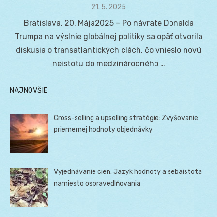
Posted
21. 5. 2025
on
Bratislava, 20. Mája2025 – Po návrate Donalda
Trumpa na výslnie globálnej politiky sa opäť otvorila
diskusia o transatlantických clách, čo vnieslo novú
neistotu do medzinárodného …
NAJNOVŠIE
Cross-selling a upselling stratégie: Zvyšovanie
priemernej hodnoty objednávky
Vyjednávanie cien: Jazyk hodnoty a sebaistota
namiesto ospravedlňovania