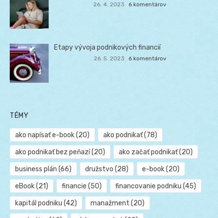
26. 4. 2023
6 komentárov
Etapy vývoja podnikových financií
26. 5. 2023
6 komentárov
TÉMY
ako napísať e-book
(20)
ako podnikať
(78)
ako podnikať bez peňazí
(20)
ako začať podnikať
(20)
business plán
(66)
družstvo
(28)
e-book
(20)
eBook
(21)
financie
(50)
financovanie podniku
(45)
kapitál podniku
(42)
manažment
(20)