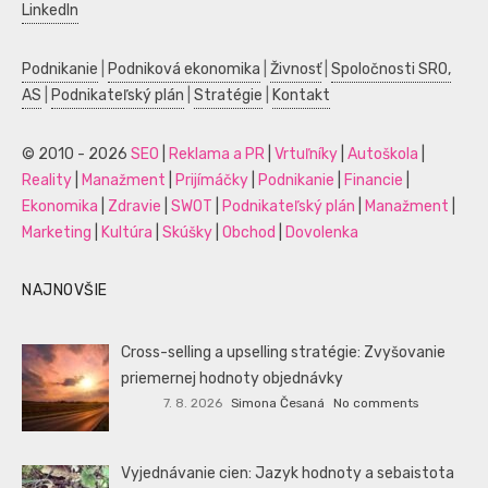
LinkedIn
Podnikanie
|
Podniková ekonomika
|
Živnosť
|
Spoločnosti SRO,
AS
|
Podnikateľský plán
|
Stratégie
|
Kontakt
© 2010 - 2026
SEO
|
Reklama a PR
|
Vrtuľníky
|
Autoškola
|
Reality
|
Manažment
|
Prijímáčky
|
Podnikanie
|
Financie
|
Ekonomika
|
Zdravie
|
SWOT
|
Podnikateľský plán
|
Manažment
|
Marketing
|
Kultúra
|
Skúšky
|
Obchod
|
Dovolenka
NAJNOVŠIE
Cross-selling a upselling stratégie: Zvyšovanie
priemernej hodnoty objednávky
7. 8. 2026
Simona Česaná
No comments
Vyjednávanie cien: Jazyk hodnoty a sebaistota