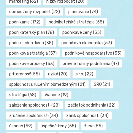
marketing
(62)
nízky rozpočet
(20)
obmedzený rozpočet
(22)
plánovanie
(74)
podnikanie
(172)
podnikateľské stratégie
(58)
podnikateľský plán
(78)
podnikavé ženy
(55)
podnik jednotlivca
(38)
podniková ekonomika
(53)
podniková stratégia
(57)
podnikové hospodárstvo
(53)
podnikové procesy
(53)
právne formy podnikania
(47)
prítomnosť
(55)
riziká
(20)
s.r.o.
(22)
spoločnosť s ručením obmedzeným
(21)
SRO
(21)
stratégia
(68)
Vianoce
(19)
založenie spoločnosti
(28)
začiatok podnikania
(22)
zrušenie spoločnosti
(34)
zánik spoločnosti
(34)
úspech
(59)
úspešné ženy
(55)
žena
(55)