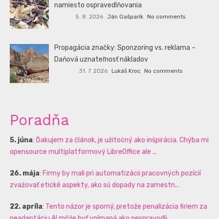
namiesto ospravedlňovania
5. 8. 2026
Ján Gašparík
No comments
Propagácia značky: Sponzoring vs. reklama –
Daňová uznateľnosť nákladov
31. 7. 2026
Lukáš Kroc
No comments
Poradňa
5. júna
:
Ďakujem za článok, je užitočný ako inšpirácia. Chýba mi
opensource multiplatformový LibreOffice ale ...
26. mája
:
Firmy by mali pri automatizácii pracovných pozícií
zvažovať etické aspekty, ako sú dopady na zamestn...
22. apríla
:
Tento názor je sporný, pretože penalizácia firiem za
neadaptáciu AI môže byť vnímaná ako nespravodli...