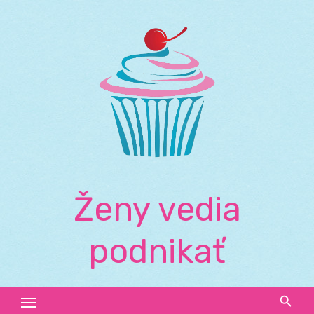
Skip
to
content
Ženy vedia
podnikať