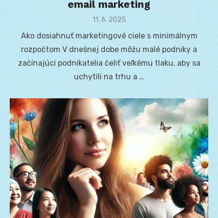
email marketing
Posted
11. 6. 2025
on
Ako dosiahnuť marketingové ciele s minimálnym
rozpočtom V dnešnej dobe môžu malé podniky a
začínajúci podnikatelia čeliť veľkému tlaku, aby sa
uchytili na trhu a …