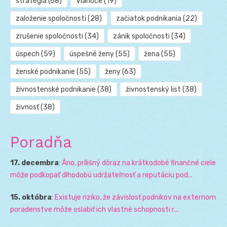
stratégia
(68)
Vianoce
(19)
založenie spoločnosti
(28)
začiatok podnikania
(22)
zrušenie spoločnosti
(34)
zánik spoločnosti
(34)
úspech
(59)
úspešné ženy
(55)
žena
(55)
ženské podnikanie
(55)
ženy
(63)
živnostenské podnikanie
(38)
živnostenský list
(38)
živnosť
(38)
Poradňa
17. decembra
:
Áno, prílišný dôraz na krátkodobé finančné ciele
môže podkopať dlhodobú udržateľnosť a reputáciu pod...
15. októbra
:
Existuje riziko, že závislosť podnikov na externom
poradenstve môže oslabiť ich vlastné schopnosti r...