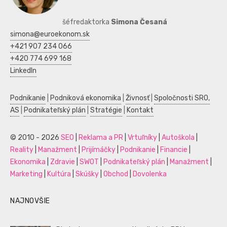
šéfredaktorka
Simona Česaná
simona@euroekonom.sk
+421 907 234 066
+420 774 699 168
LinkedIn
Podnikanie
|
Podniková ekonomika
|
Živnosť
|
Spoločnosti SRO,
AS
|
Podnikateľský plán
|
Stratégie
|
Kontakt
© 2010 - 2026
SEO
|
Reklama a PR
|
Vrtuľníky
|
Autoškola
|
Reality
|
Manažment
|
Prijímáčky
|
Podnikanie
|
Financie
|
Ekonomika
|
Zdravie
|
SWOT
|
Podnikateľský plán
|
Manažment
|
Marketing
|
Kultúra
|
Skúšky
|
Obchod
|
Dovolenka
NAJNOVŠIE