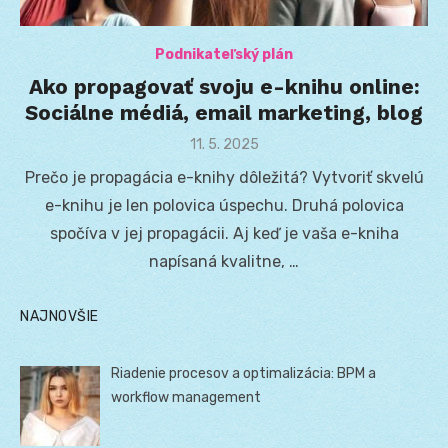
Podnikateľský plán
Ako propagovať svoju e-knihu online:
Sociálne médiá, email marketing, blog
Posted
11. 5. 2025
on
Prečo je propagácia e-knihy dôležitá? Vytvoriť skvelú
e-knihu je len polovica úspechu. Druhá polovica
spočíva v jej propagácii. Aj keď je vaša e-kniha
napísaná kvalitne, …
NAJNOVŠIE
Riadenie procesov a optimalizácia: BPM a
workflow management