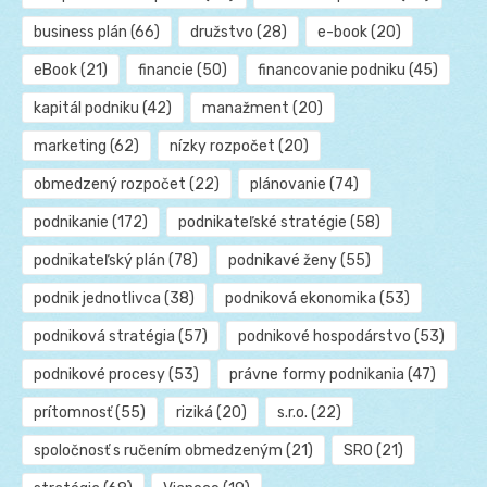
business plán
(66)
družstvo
(28)
e-book
(20)
eBook
(21)
financie
(50)
financovanie podniku
(45)
kapitál podniku
(42)
manažment
(20)
marketing
(62)
nízky rozpočet
(20)
obmedzený rozpočet
(22)
plánovanie
(74)
podnikanie
(172)
podnikateľské stratégie
(58)
podnikateľský plán
(78)
podnikavé ženy
(55)
podnik jednotlivca
(38)
podniková ekonomika
(53)
podniková stratégia
(57)
podnikové hospodárstvo
(53)
podnikové procesy
(53)
právne formy podnikania
(47)
prítomnosť
(55)
riziká
(20)
s.r.o.
(22)
spoločnosť s ručením obmedzeným
(21)
SRO
(21)