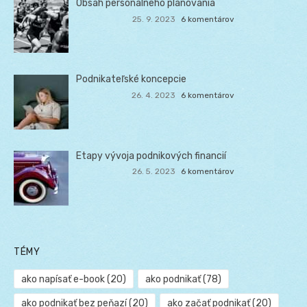
Obsah personálneho plánovania
25. 9. 2023
6 komentárov
Podnikateľské koncepcie
26. 4. 2023
6 komentárov
Etapy vývoja podnikových financií
26. 5. 2023
6 komentárov
TÉMY
ako napísať e-book
(20)
ako podnikať
(78)
ako podnikať bez peňazí
(20)
ako začať podnikať
(20)