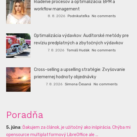
Riadenie procesov a optimalizácia: BPM a
workflow management
8. 8. 2026
Podnikateľka
No comments
Optimalizácia výdavkov: Audítorské metódy pre
revíziu predplatných a zbytočných výdavkov
7. 8. 2026
Tomáš Hudák
No comments
Cross-selling a upselling stratégie: Zvyšovanie
priemernej hodnoty objednávky
7. 8. 2026
Simona Česaná
No comments
Poradňa
5. júna
:
Ďakujem za článok, je užitočný ako inšpirácia. Chýba mi
opensource multiplatformový LibreOffice ale ...