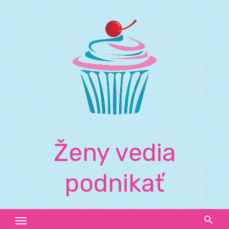
Skip
to
content
Ženy vedia
podnikať