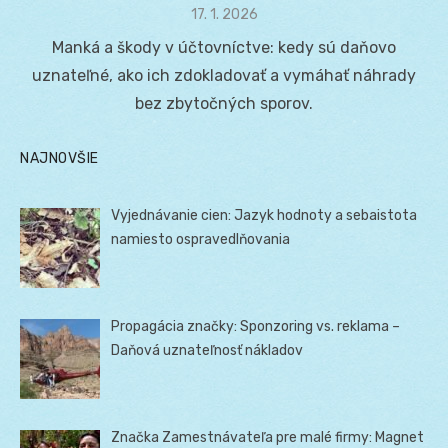
Posted
17. 1. 2026
on
Manká a škody v účtovníctve: kedy sú daňovo
uznateľné, ako ich zdokladovať a vymáhať náhrady
bez zbytočných sporov.
NAJNOVŠIE
Vyjednávanie cien: Jazyk hodnoty a sebaistota
namiesto ospravedlňovania
Propagácia značky: Sponzoring vs. reklama –
Daňová uznateľnosť nákladov
Značka Zamestnávateľa pre malé firmy: Magnet