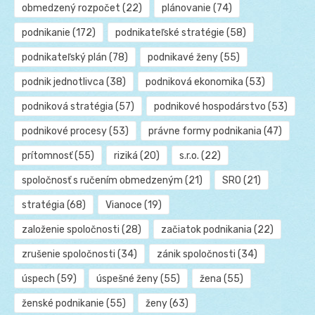
obmedzený rozpočet
(22)
plánovanie
(74)
podnikanie
(172)
podnikateľské stratégie
(58)
podnikateľský plán
(78)
podnikavé ženy
(55)
podnik jednotlivca
(38)
podniková ekonomika
(53)
podniková stratégia
(57)
podnikové hospodárstvo
(53)
podnikové procesy
(53)
právne formy podnikania
(47)
prítomnosť
(55)
riziká
(20)
s.r.o.
(22)
spoločnosť s ručením obmedzeným
(21)
SRO
(21)
stratégia
(68)
Vianoce
(19)
založenie spoločnosti
(28)
začiatok podnikania
(22)
zrušenie spoločnosti
(34)
zánik spoločnosti
(34)
úspech
(59)
úspešné ženy
(55)
žena
(55)
ženské podnikanie
(55)
ženy
(63)