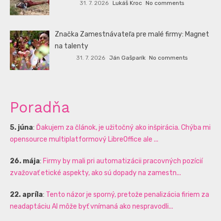
31. 7. 2026
Lukáš Kroc
No comments
Značka Zamestnávateľa pre malé firmy: Magnet
na talenty
31. 7. 2026
Ján Gašparík
No comments
Poradňa
5. júna
:
Ďakujem za článok, je užitočný ako inšpirácia. Chýba mi
opensource multiplatformový LibreOffice ale ...
26. mája
:
Firmy by mali pri automatizácii pracovných pozícií
zvažovať etické aspekty, ako sú dopady na zamestn...
22. apríla
:
Tento názor je sporný, pretože penalizácia firiem za
neadaptáciu AI môže byť vnímaná ako nespravodli...