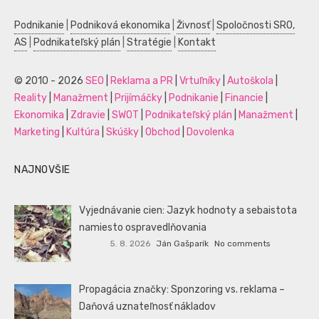
Podnikanie
|
Podniková ekonomika
|
Živnosť
|
Spoločnosti SRO,
AS
|
Podnikateľský plán
|
Stratégie
|
Kontakt
© 2010 - 2026
SEO
|
Reklama a PR
|
Vrtuľníky
|
Autoškola
|
Reality
|
Manažment
|
Prijímáčky
|
Podnikanie
|
Financie
|
Ekonomika
|
Zdravie
|
SWOT
|
Podnikateľský plán
|
Manažment
|
Marketing
|
Kultúra
|
Skúšky
|
Obchod
|
Dovolenka
NAJNOVŠIE
Vyjednávanie cien: Jazyk hodnoty a sebaistota
namiesto ospravedlňovania
5. 8. 2026
Ján Gašparík
No comments
Propagácia značky: Sponzoring vs. reklama –
Daňová uznateľnosť nákladov