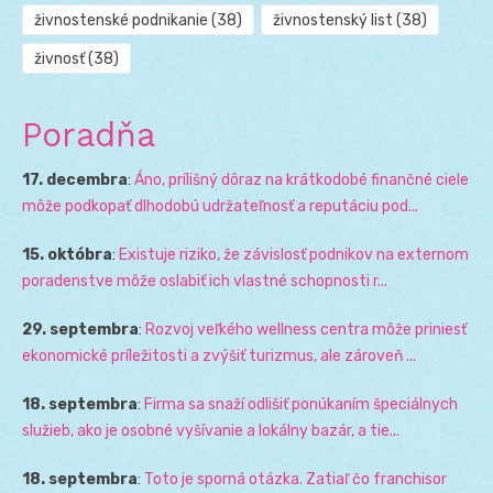
živnostenské podnikanie
(38)
živnostenský list
(38)
živnosť
(38)
Poradňa
17. decembra
:
Áno, prílišný dôraz na krátkodobé finančné ciele
môže podkopať dlhodobú udržateľnosť a reputáciu pod...
15. októbra
:
Existuje riziko, že závislosť podnikov na externom
poradenstve môže oslabiť ich vlastné schopnosti r...
29. septembra
:
Rozvoj veľkého wellness centra môže priniesť
ekonomické príležitosti a zvýšiť turizmus, ale zároveň ...
18. septembra
:
Firma sa snaží odlišiť ponúkaním špeciálnych
služieb, ako je osobné vyšívanie a lokálny bazár, a tie...
18. septembra
:
Toto je sporná otázka. Zatiaľ čo franchisor