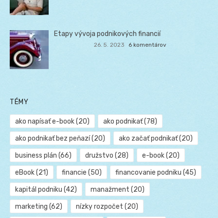
Etapy vývoja podnikových financií
26. 5. 2023
6 komentárov
TÉMY
ako napísať e-book
(20)
ako podnikať
(78)
ako podnikať bez peňazí
(20)
ako začať podnikať
(20)
business plán
(66)
družstvo
(28)
e-book
(20)
eBook
(21)
financie
(50)
financovanie podniku
(45)
kapitál podniku
(42)
manažment
(20)
marketing
(62)
nízky rozpočet
(20)