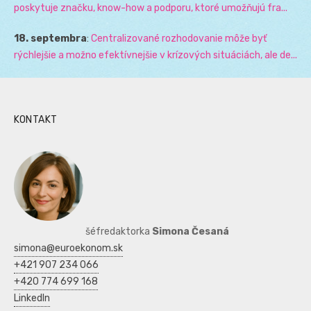
poskytuje značku, know-how a podporu, ktoré umožňujú fra...
18. septembra
:
Centralizované rozhodovanie môže byť
rýchlejšie a možno efektívnejšie v krízových situáciách, ale de...
KONTAKT
šéfredaktorka
Simona Česaná
simona@euroekonom.sk
+421 907 234 066
+420 774 699 168
LinkedIn