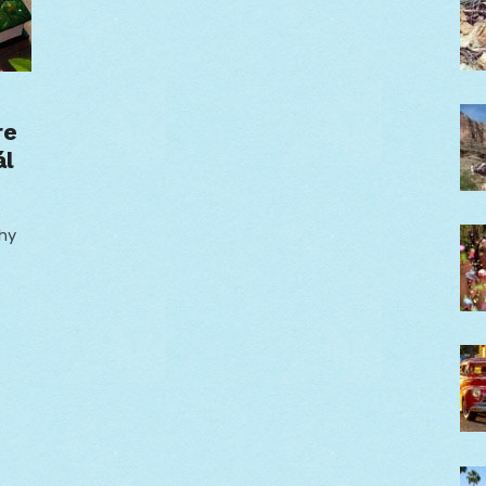
re
ál
ihy