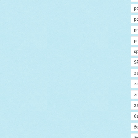
p
p
p
p
s
S
z
z
z
z
ú
ž
ž