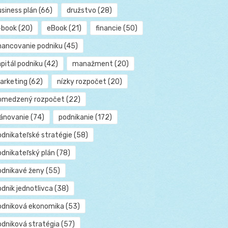
usiness plán
(66)
družstvo
(28)
-book
(20)
eBook
(21)
financie
(50)
inancovanie podniku
(45)
pitál podniku
(42)
manažment
(20)
arketing
(62)
nízky rozpočet
(20)
bmedzený rozpočet
(22)
lánovanie
(74)
podnikanie
(172)
odnikateľské stratégie
(58)
odnikateľský plán
(78)
odnikavé ženy
(55)
dnik jednotlivca
(38)
odniková ekonomika
(53)
odniková stratégia
(57)