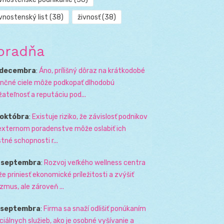
vnostenský list
(38)
živnosť
(38)
oradňa
 decembra
:
Áno, prílišný dôraz na krátkodobé
ančné ciele môže podkopať dlhodobú
žateľnosť a reputáciu pod...
 októbra
:
Existuje riziko, že závislosť podnikov
externom poradenstve môže oslabiť ich
stné schopnosti r...
. septembra
:
Rozvoj veľkého wellness centra
e priniesť ekonomické príležitosti a zvýšiť
izmus, ale zároveň ...
. septembra
:
Firma sa snaží odlišiť ponúkaním
ciálnych služieb, ako je osobné vyšívanie a