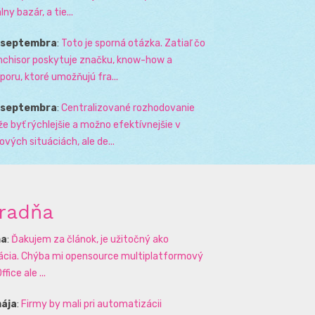
lny bazár, a tie...
. septembra
:
Toto je sporná otázka. Zatiaľ čo
nchisor poskytuje značku, know-how a
poru, ktoré umožňujú fra...
. septembra
:
Centralizované rozhodovanie
e byť rýchlejšie a možno efektívnejšie v
zových situáciách, ale de...
radňa
na
:
Ďakujem za článok, je užitočný ako
rácia. Chýba mi opensource multiplatformový
ffice ale ...
mája
:
Firmy by mali pri automatizácii