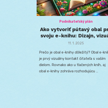
Podnikateľský plán
Ako vytvoriť pútavý obal p
svoju e-knihu: Dizajn, vizu
Posted
11. 1. 2025
on
Prečo je obal e-knihy dôležitý? Obal e-kn
je prvý vizuálny kontakt čitateľa s vaším
dielom. Rovnako ako u tlačených kníh, aj
obal e-knihy zohráva rozhodujúcu …