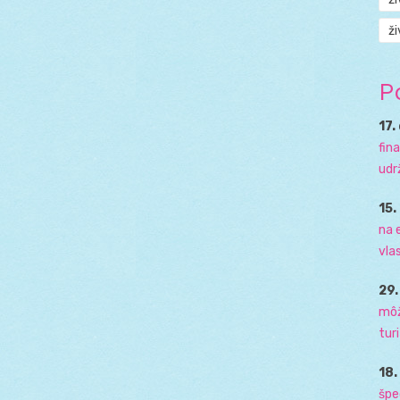
ži
P
17.
fin
udr
15.
na 
vla
29
môž
tur
18
špe