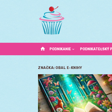
Skip
to
content
home
PODNIKANIE
PODNIKATEĽSKÝ 
ZNAČKA:
OBAL E-KNIHY