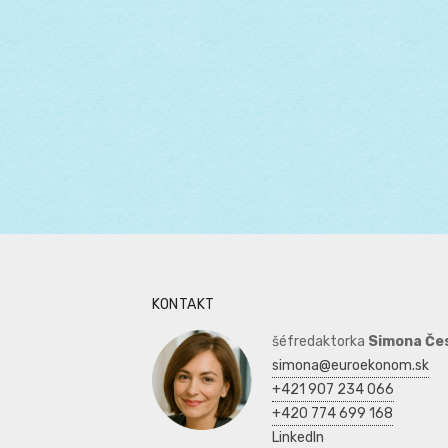
KONTAKT
šéfredaktorka
Simona Če
simona@euroekonom.sk
+421 907 234 066
+420 774 699 168
LinkedIn