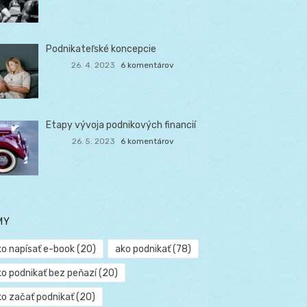
Podnikateľské koncepcie
26. 4. 2023
6 komentárov
Etapy vývoja podnikových financií
26. 5. 2023
6 komentárov
MY
ko napísať e-book
(20)
ako podnikať
(78)
ko podnikať bez peňazí
(20)
ko začať podnikať
(20)