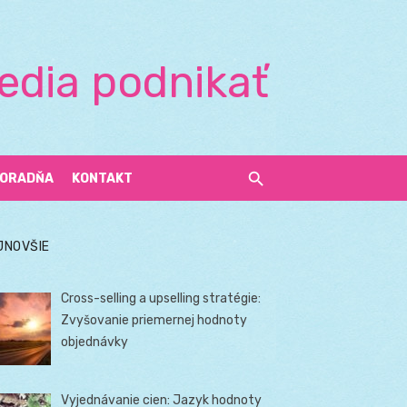
edia podnikať
ORADŇA
KONTAKT
JNOVŠIE
Cross-selling a upselling stratégie:
Zvyšovanie priemernej hodnoty
objednávky
Vyjednávanie cien: Jazyk hodnoty