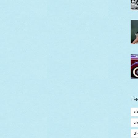
TÉ
a
a
a