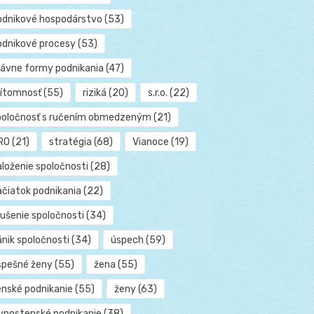
odnikové hospodárstvo
(53)
odnikové procesy
(53)
rávne formy podnikania
(47)
rítomnosť
(55)
riziká
(20)
s.r.o.
(22)
poločnosť s ručením obmedzeným
(21)
RO
(21)
stratégia
(68)
Vianoce
(19)
aloženie spoločnosti
(28)
ačiatok podnikania
(22)
rušenie spoločnosti
(34)
ánik spoločnosti
(34)
úspech
(59)
spešné ženy
(55)
žena
(55)
enské podnikanie
(55)
ženy
(63)
ivnostenské podnikanie
(38)