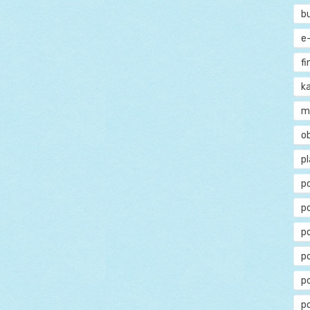
b
e
f
ka
m
o
p
p
p
p
po
p
p