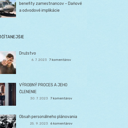
benefity zamestnancov – Daňové
a odvodové implikácie
JČÍTANEJŠIE
Družstvo
6. 7. 2023
7 komentárov
VÝROBNÝ PROCES A JEHO
ČLENENIE
30. 7. 2023
7 komentárov
Obsah personálneho plánovania
25. 9. 2023
6 komentárov