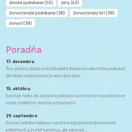
ženské podnikanie
(55)
ženy
(63)
živnostenské podnikanie
(38)
živnostenský list
(38)
živnosť
(38)
Poradňa
17. decembra
:
Áno, prílišný dôraz na krátkodobé finančné ciele môže podkopať
dlhodobú udržateľnosť a reputáciu pod...
15. októbra
:
Existuje riziko, že závislosť podnikov na externom poradenstve
môže oslabiť ich vlastné schopnosti r...
29. septembra
:
Rozvoj veľkého wellness centra môže priniesť ekonomické
príležitosti a zvýšiť turizmus, ale zároveň ...