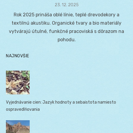
Posted
23. 12. 2025
on
Rok 2025 prináša oblé línie, teplé drevodekory a
textilnú akustiku. Organické tvary a bio materiály
vytvárajú útulné, funkčné pracoviská s dôrazom na
pohodu.
NAJNOVŠIE
Vyjednávanie cien: Jazyk hodnoty a sebaistota namiesto
ospravedlňovania