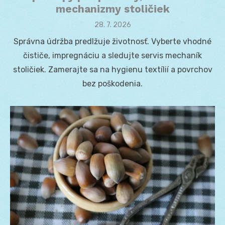
mechanizmy stoličiek
Posted
28. 7. 2026
on
Správna údržba predlžuje životnosť. Vyberte vhodné
čističe, impregnáciu a sledujte servis mechaník
stoličiek. Zamerajte sa na hygienu textílií a povrchov
bez poškodenia.