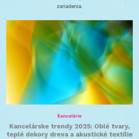
zariadenia.
Kancelárie
Kancelárske trendy 2025: Oblé tvary,
teplé dekory dreva a akustické textílie