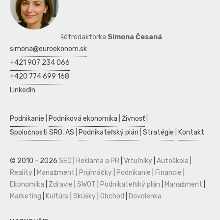
šéfredaktorka
Simona Česaná
simona@euroekonom.sk
+421 907 234 066
+420 774 699 168
LinkedIn
Podnikanie
|
Podniková ekonomika
|
Živnosť
|
Spoločnosti SRO, AS
|
Podnikateľský plán
|
Stratégie
|
Kontakt
© 2010 - 2026
SEO
|
Reklama a PR
|
Vrtuľníky
|
Autoškola
|
Reality
|
Manažment
|
Prijímáčky
|
Podnikanie
|
Financie
|
Ekonomika
|
Zdravie
|
SWOT
|
Podnikateľský plán
|
Manažment
|
Marketing
|
Kultúra
|
Skúšky
|
Obchod
|
Dovolenka