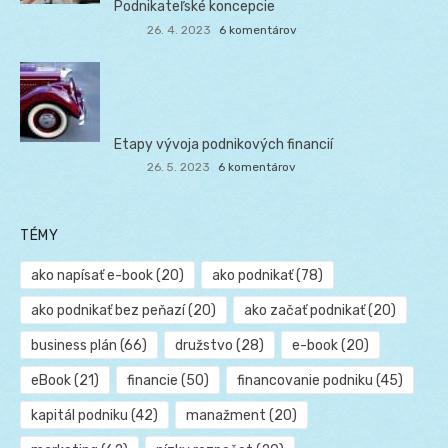
Podnikateľské koncepcie
26. 4. 2023
6 komentárov
Etapy vývoja podnikových financií
26. 5. 2023
6 komentárov
TÉMY
ako napísať e-book
(20)
ako podnikať
(78)
ako podnikať bez peňazí
(20)
ako začať podnikať
(20)
business plán
(66)
družstvo
(28)
e-book
(20)
eBook
(21)
financie
(50)
financovanie podniku
(45)
kapitál podniku
(42)
manažment
(20)