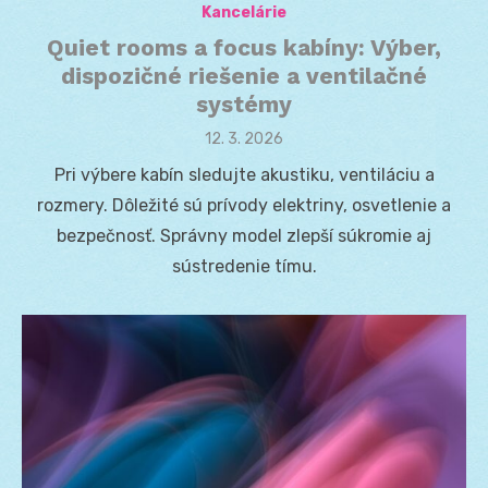
Kancelárie
Quiet rooms a focus kabíny: Výber,
dispozičné riešenie a ventilačné
systémy
Posted
12. 3. 2026
on
Pri výbere kabín sledujte akustiku, ventiláciu a
rozmery. Dôležité sú prívody elektriny, osvetlenie a
bezpečnosť. Správny model zlepší súkromie aj
sústredenie tímu.