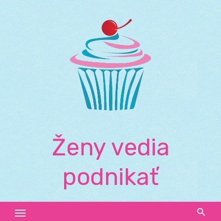
Skip
to
content
Ženy vedia
podnikať