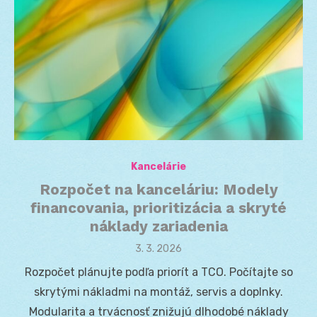
Kancelárie
Rozpočet na kanceláriu: Modely
financovania, prioritizácia a skryté
náklady zariadenia
Posted
3. 3. 2026
on
Rozpočet plánujte podľa priorít a TCO. Počítajte so
skrytými nákladmi na montáž, servis a doplnky.
Modularita a trvácnosť znižujú dlhodobé náklady