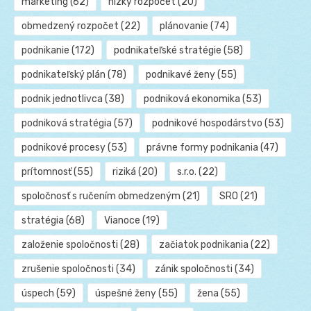
marketing
(62)
nízky rozpočet
(20)
obmedzený rozpočet
(22)
plánovanie
(74)
podnikanie
(172)
podnikateľské stratégie
(58)
podnikateľský plán
(78)
podnikavé ženy
(55)
podnik jednotlivca
(38)
podniková ekonomika
(53)
podniková stratégia
(57)
podnikové hospodárstvo
(53)
podnikové procesy
(53)
právne formy podnikania
(47)
prítomnosť
(55)
riziká
(20)
s.r.o.
(22)
spoločnosť s ručením obmedzeným
(21)
SRO
(21)
stratégia
(68)
Vianoce
(19)
založenie spoločnosti
(28)
začiatok podnikania
(22)
zrušenie spoločnosti
(34)
zánik spoločnosti
(34)
úspech
(59)
úspešné ženy
(55)
žena
(55)