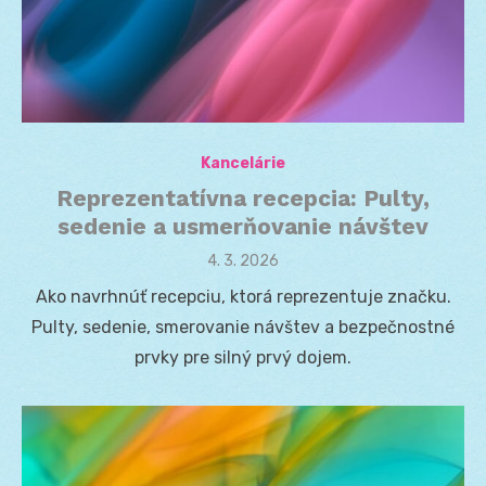
Kancelárie
Reprezentatívna recepcia: Pulty,
sedenie a usmerňovanie návštev
Posted
4. 3. 2026
on
Ako navrhnúť recepciu, ktorá reprezentuje značku.
Pulty, sedenie, smerovanie návštev a bezpečnostné
prvky pre silný prvý dojem.