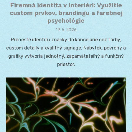
Firemná identita v interiéri: Využitie
custom prvkov, brandingu a farebnej
psychológie
Posted
19. 5. 2026
on
Preneste identitu značky do kancelárie cez farby,
custom detaily a kvalitný signage. Nábytok, povrchy a
grafiky vytvoria jednotný, zapamätateľný a funkčný
priestor.