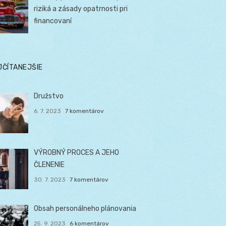
riziká a zásady opatrnosti pri
financovaní
JČÍTANEJŠIE
Družstvo
6. 7. 2023
7 komentárov
VÝROBNÝ PROCES A JEHO
ČLENENIE
30. 7. 2023
7 komentárov
Obsah personálneho plánovania
25. 9. 2023
6 komentárov