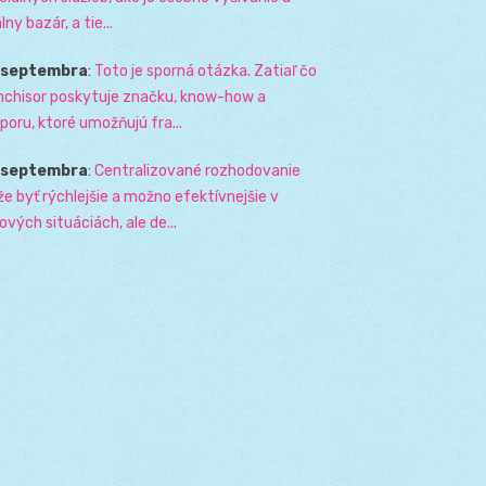
lny bazár, a tie...
. septembra
:
Toto je sporná otázka. Zatiaľ čo
nchisor poskytuje značku, know-how a
poru, ktoré umožňujú fra...
. septembra
:
Centralizované rozhodovanie
e byť rýchlejšie a možno efektívnejšie v
zových situáciách, ale de...