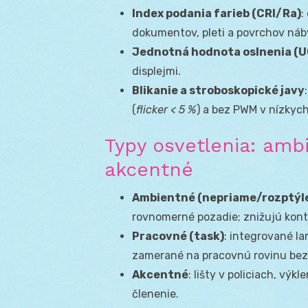
Index podania farieb (CRI/Ra)
:
dokumentov, pleti a povrchov náb
Jednotná hodnota oslnenia (U
displejmi.
Blikanie a stroboskopické javy
(
flicker < 5 %
) a bez PWM v nízkyc
Typy osvetlenia: amb
akcentné
Ambientné (nepriame/rozptýl
rovnomerné pozadie; znižujú kont
Pracovné (task)
: integrované l
zamerané na pracovnú rovinu bez 
Akcentné
: lišty v policiach, výk
členenie.