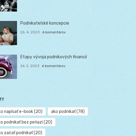
Podnikateľské koncepcie
26. 4. 2023
6 komentárov
Etapy vývoja podnikových financií
26. 5. 2023
6 komentárov
MY
ko napísať e-book
(20)
ako podnikať
(78)
ko podnikať bez peňazí
(20)
ko začať podnikať
(20)