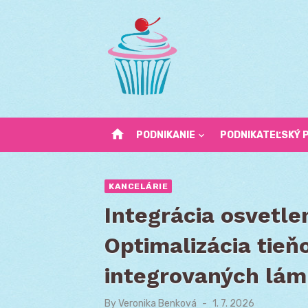
Skip
to
content
home
PODNIKANIE
PODNIKATEĽSKÝ 
KANCELÁRIE
Integrácia osvetle
Optimalizácia tieň
integrovaných lá
By
Veronika Benková
Posted
1. 7. 2026