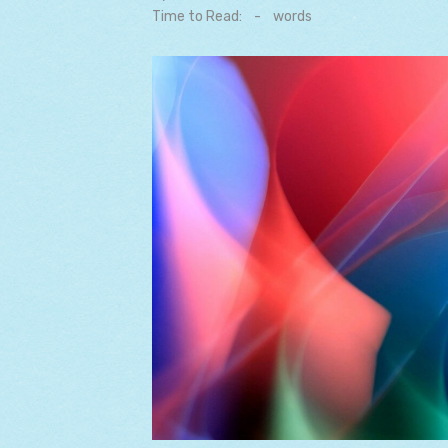
on
Time to Read:
-
words