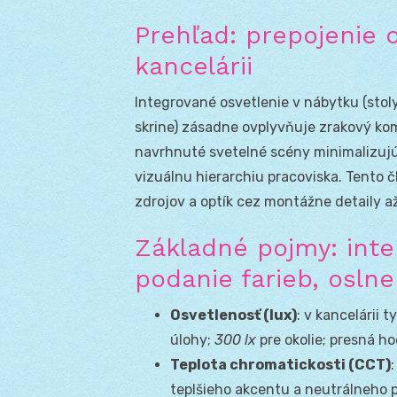
Prehľad: prepojenie 
kancelárii
Integrované osvetlenie v nábytku (stoly
skrine) zásadne ovplyvňuje zrakový kom
navrhnuté svetelné scény minimalizujú 
vizuálnu hierarchiu pracoviska. Tento 
zdrojov a optík cez montážne detaily až
Základné pojmy: inten
podanie farieb, oslne
Osvetlenosť (lux)
: v kancelárii 
úlohy;
300 lx
pre okolie; presná ho
Teplota chromatickosti (CCT)
teplšieho akcentu a neutrálneho 