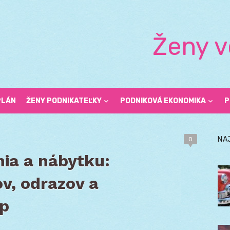
Ženy v
PLÁN
ŽENY PODNIKATEĽKY
PODNIKOVÁ EKONOMIKA
P
NA
0
nia a nábytku:
ov, odrazov a
mp