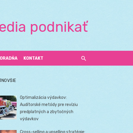
edia podnikať
ORADŇA
KONTAKT
JNOVŠIE
Optimalizácia výdavkov:
Audítorské metódy pre revíziu
predplatných a zbytočných
výdavkov
Cross-selling a upselling stratégie: