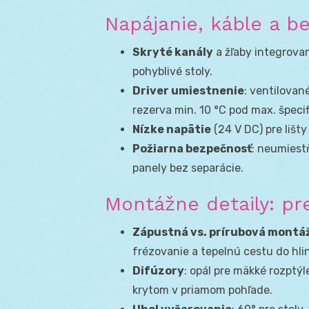
Napájanie, káble a b
Skryté kanály
a žľaby integrovan
pohyblivé stoly.
Driver umiestnenie
: ventilované
rezerva min. 10 °C pod max. špecif
Nízke napätie
(24 V DC) pre lišty
Požiarna bezpečnosť
: neumiestň
panely bez separácie.
Montážne detaily: pr
Zápustná vs. prírubová montá
frézovanie a tepelnú cestu do hlin
Difúzory
: opál pre mäkké rozptý
krytom v priamom pohľade.