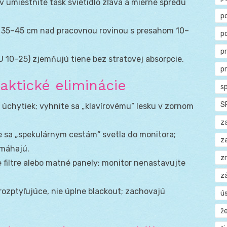
ov umiestnite task svietidlo zľava a mierne spredu
p
žte 35–45 cm nad pracovnou rovinou s presahom 10–
p
p
 10–25) zjemňujú tiene bez stratovej absorpcie.
p
aktické eliminácie
s
S
 úchytiek; vyhnite sa „klavírovému“ lesku v zornom
z
e sa „spekulárnym cestám“ svetla do monitora;
z
omáhajú.
z
re filtre alebo matné panely; monitor nenastavujte
z
 rozptyľujúce, nie úplne blackout; zachovajú
ú
ž