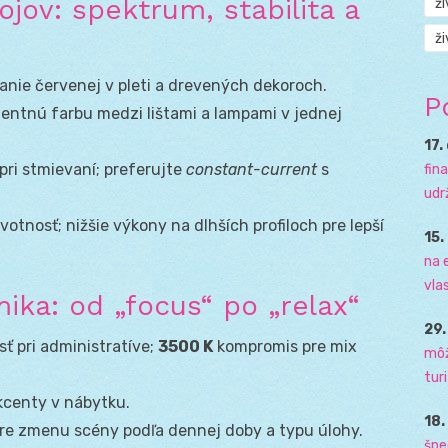
jov: spektrum, stabilita a
ž
ži
anie červenej v pleti a drevených dekoroch.
P
tentnú farbu medzi lištami a lampami v jednej
17.
pri stmievaní; preferujte
constant-current
s
fin
udr
votnosť; nižšie výkony na dlhších profiloch pre lepší
15.
na 
vla
ika: od „focus“ po „relax“
29
ť pri administratíve;
3500 K
kompromis pre mix
môž
tur
kcenty v nábytku.
18
re zmenu scény podľa dennej doby a typu úlohy.
špe