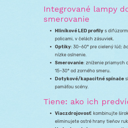
Integrované lampy do 
smerovanie
Hliníkové LED profily
s difúzormi
policami, v čelách zásuviek.
Optiky
: 30–60° pre cielený lúč;
b
nízke oslnenie.
Smerovanie
: zníženie priamych
15–30° od zorného smeru.
Dotykové/kapacitné spínače
s
pamäťou scény.
Tiene: ako ich predví
Viaczdrojovosť
: kombinujte širo
eliminujete ostré hrany tieňov ruky