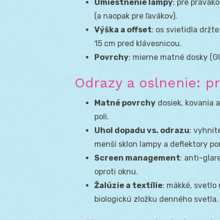
Umiestnenie lampy
: pre pravák
(a naopak pre ľavákov).
Výška a offset
: os svietidla dr
15 cm pred klávesnicou.
Povrchy
: mierne matné dosky (GU
Odrazy a oslnenie: pr
Matné povrchy
dosiek, kovania a
poli.
Uhol dopadu vs. odrazu
: vyhnit
menší sklon lampy a deflektory p
Screen management
: anti-gla
oproti oknu.
Žalúzie a textílie
: mäkké, svetlo
biologickú zložku denného svetla.