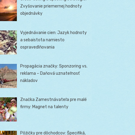
Zvyšovanie priemernej hodnoty
objednávky
Vyjednávanie cien: Jazyk hodnoty
a sebaistota namiesto
ospravedlňovania
Propagácia značky: Sponzoring vs.
reklama – Daňová uznateľnosť
nákladov
Značka Zamestnávateľa pre malé
firmy: Magnet na talenty
Pôžičky pre dôchodcov: Špecifiká,