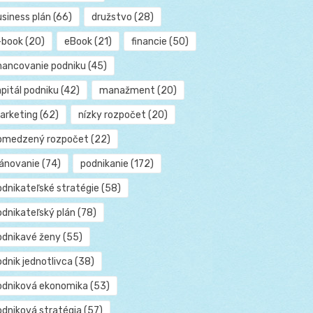
usiness plán
(66)
družstvo
(28)
-book
(20)
eBook
(21)
financie
(50)
inancovanie podniku
(45)
pitál podniku
(42)
manažment
(20)
arketing
(62)
nízky rozpočet
(20)
bmedzený rozpočet
(22)
lánovanie
(74)
podnikanie
(172)
odnikateľské stratégie
(58)
odnikateľský plán
(78)
odnikavé ženy
(55)
dnik jednotlivca
(38)
odniková ekonomika
(53)
odniková stratégia
(57)