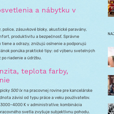
osvetlenia a nábytku v
, police, zásuvkové bloky, akustické paravány,
NA
fort, produktivitu a bezpečnosť. Správne
tiene a odrazy, znižujú oslnenie a podporujú
článok ponúka praktické tipy: od výberu svetelných
 po riadenie a údržbu.
zita, teplota farby,
nie
typicky
500 lx
na pracovnej rovine pre kancelárske
dnota závisí od typu práce a veku používateľov.
: 3000–4000 K v administratíve; kombinácia
pracovného svetla zvyšuje subjektívnu pohodu.