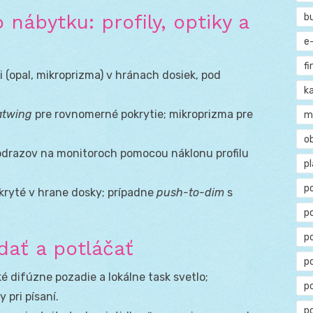
nábytku: profily, optiky a
b
e
f
 (opal, mikroprizma) v hránach dosiek, pod
ka
atwing
pre rovnomerné pokrytie; mikroprizma pre
m
o
 odrazov na monitoroch pomocou náklonu profilu
p
p
kryté v hrane dosky; prípadne
push-to-dim
s
p
p
dať a potláčať
po
ké difúzne pozadie a lokálne task svetlo;
p
 pri písaní.
p