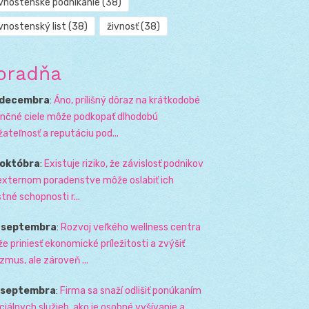
ivnostenské podnikanie
(38)
vnostenský list
(38)
živnosť
(38)
oradňa
 decembra
:
Áno, prílišný dôraz na krátkodobé
ančné ciele môže podkopať dlhodobú
žateľnosť a reputáciu pod...
 októbra
:
Existuje riziko, že závislosť podnikov
externom poradenstve môže oslabiť ich
stné schopnosti r...
. septembra
:
Rozvoj veľkého wellness centra
e priniesť ekonomické príležitosti a zvýšiť
izmus, ale zároveň ...
. septembra
:
Firma sa snaží odlišiť ponúkaním
ciálnych služieb, ako je osobné vyšívanie a