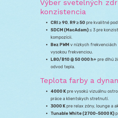
Výber svetelných zdro
konzistencia
CRI ≥ 90
,
R9 ≥ 50
pre kvalitné pod
SDCM (MacAdam)
≤ 3 pre konzis
kompozícii.
Bez PWM
v nízkych frekvenciách 
vysokou frekvenciou.
L80/B10 @ 50 000 h+
pre dlhú ži
odvod tepla.
Teplota farby a dynam
4000 K
pre vysokú vizuálnu ostros
práce a klientskych stretnutí.
3000 K
pre relax zóny, lounge a a
Tunable White (2700–5000 K)
p