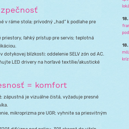
loká
ezpečnosť
18
é v ráme stola; prívodný „had“ k podlahe pre
fra
pod
 priestory, ľahký prístup pre servis; teplotná
18
ikáciou.
môž
 v dotykovej blízkosti; oddelenie SELV zón od AC.
krí
ujte LED drivery na horľavé textílie/akustické
esnosť = komfort
ž
: zápustná je vizuálne čistá, vyžaduje presné
íka.
lenie, mikroprizma pre UGR; vyhnite sa priesvitným