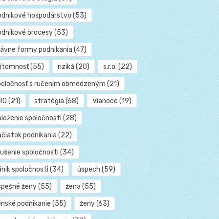
odnikové hospodárstvo
(53)
odnikové procesy
(53)
rávne formy podnikania
(47)
rítomnosť
(55)
riziká
(20)
s.r.o.
(22)
poločnosť s ručením obmedzeným
(21)
RO
(21)
stratégia
(68)
Vianoce
(19)
aloženie spoločnosti
(28)
ačiatok podnikania
(22)
rušenie spoločnosti
(34)
ánik spoločnosti
(34)
úspech
(59)
spešné ženy
(55)
žena
(55)
enské podnikanie
(55)
ženy
(63)