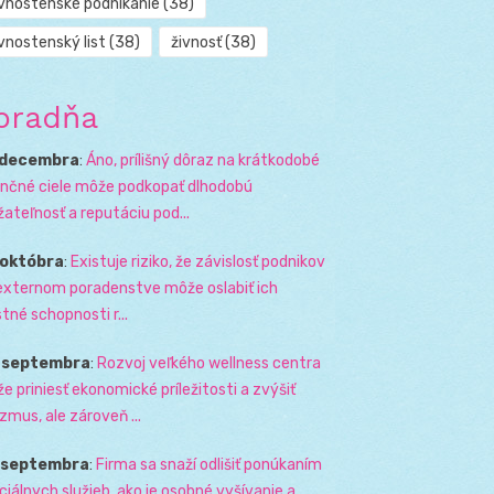
ivnostenské podnikanie
(38)
vnostenský list
(38)
živnosť
(38)
oradňa
 decembra
:
Áno, prílišný dôraz na krátkodobé
ančné ciele môže podkopať dlhodobú
žateľnosť a reputáciu pod...
 októbra
:
Existuje riziko, že závislosť podnikov
externom poradenstve môže oslabiť ich
stné schopnosti r...
. septembra
:
Rozvoj veľkého wellness centra
e priniesť ekonomické príležitosti a zvýšiť
izmus, ale zároveň ...
. septembra
:
Firma sa snaží odlišiť ponúkaním
ciálnych služieb, ako je osobné vyšívanie a