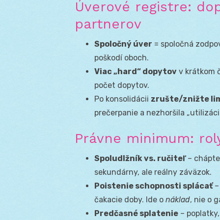
Úverové registre: do
partnerov
Spoločný úver
= spoločná zodpo
poškodí oboch.
Viac „hard“ dopytov
v krátkom č
počet dopytov.
Po konsolidácii
zrušte/znižte li
prečerpanie a nezhoršila „utilizáci
Právne minimum: roly
Spoludlžník vs. ručiteľ
– chápte 
sekundárny, ale reálny záväzok.
Poistenie schopnosti splácať
– 
čakacie doby. Ide o
náklad
, nie o 
Predčasné splatenie
– poplatky,