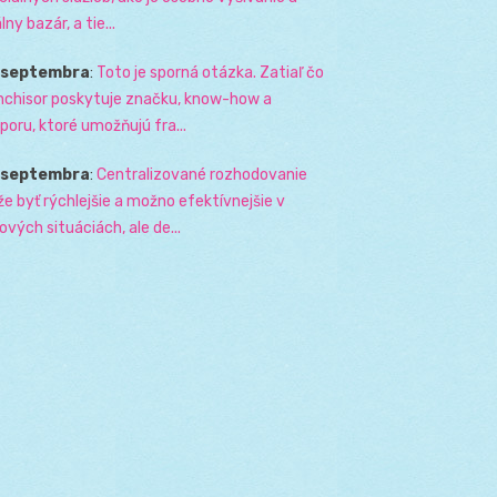
lny bazár, a tie...
. septembra
:
Toto je sporná otázka. Zatiaľ čo
nchisor poskytuje značku, know-how a
poru, ktoré umožňujú fra...
. septembra
:
Centralizované rozhodovanie
e byť rýchlejšie a možno efektívnejšie v
zových situáciách, ale de...