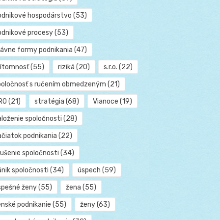
odnikové hospodárstvo
(53)
odnikové procesy
(53)
rávne formy podnikania
(47)
rítomnosť
(55)
riziká
(20)
s.r.o.
(22)
poločnosť s ručením obmedzeným
(21)
RO
(21)
stratégia
(68)
Vianoce
(19)
aloženie spoločnosti
(28)
ačiatok podnikania
(22)
rušenie spoločnosti
(34)
ánik spoločnosti
(34)
úspech
(59)
spešné ženy
(55)
žena
(55)
enské podnikanie
(55)
ženy
(63)