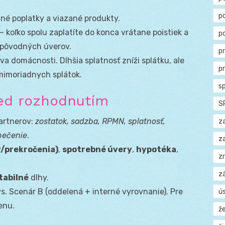
p
né poplatky a viazané produkty.
– koľko spolu zaplatíte do konca vrátane poistiek a
p
 pôvodných úverov.
p
va domácnosti. Dlhšia splatnosť zníži splátku, ale
p
 mimoriadnych splátok.
s
red rozhodnutím
S
artnerov:
zostatok, sadzba, RPMN, splatnosť,
z
pečenie
.
z
y/prekročenia)
,
spotrebné úvery
,
hypotéka
,
z
z
tabilné
dlhy.
vs. Scenár B (oddelená + interné vyrovnanie). Pre
ú
enu.
ž