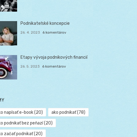
Podnikateľské koncepcie
26. 4. 2023
6 komentárov
Etapy vývoja podnikových financií
26. 5. 2023
6 komentárov
MY
ko napísať e-book
(20)
ako podnikať
(78)
ko podnikať bez peňazí
(20)
ko začať podnikať
(20)