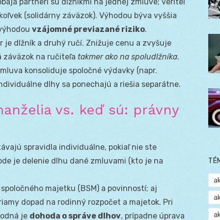
baja partneri sú dlžníkmi na jednej zmluve; veriteľ
oľvek (solidárny záväzok). Výhodou býva vyššia
nevýhodou
vzájomné previazané riziko
.
 je dlžník a druhý ručí. Znižuje cenu a zvyšuje
dá záväzok na ručiteľa
takmer ako na spoludlžníka
.
mluva konsoliduje spoločné výdavky (napr.
ndividuálne dlhy sa ponechajú a riešia separátne.
anželia vs. keď sú: právny
vajú spravidla individuálne, pokiaľ nie ste
hode je delenie dlhu dané zmluvami (kto je na
TÉ
a
 spoločného majetku (BSM) a povinností; aj
a
riamy dopad na rodinný rozpočet a majetok. Pri
a
hodná je
dohoda o správe dlhov
, prípadne úprava