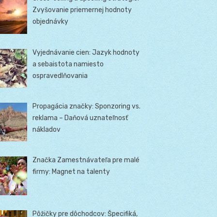
Zvyšovanie priemernej hodnoty
objednávky
Vyjednávanie cien: Jazyk hodnoty
a sebaistota namiesto
ospravedlňovania
Propagácia značky: Sponzoring vs.
reklama – Daňová uznateľnosť
nákladov
Značka Zamestnávateľa pre malé
firmy: Magnet na talenty
Pôžičky pre dôchodcov: Špecifiká,