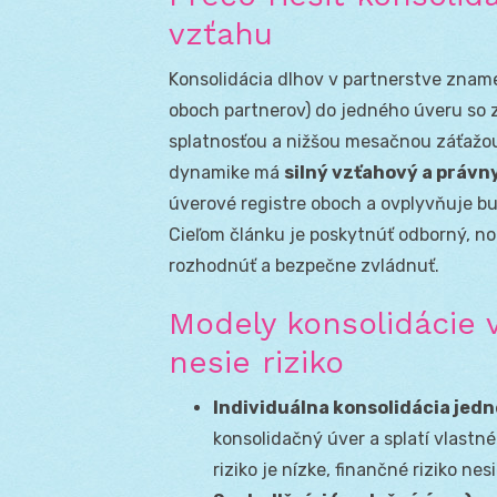
vzťahu
Konsolidácia dlhov v partnerstve znam
oboch partnerov) do jedného úveru so 
splatnosťou a nižšou mesačnou záťažou.
dynamike má
silný vzťahový a právn
úverové registre oboch a ovplyvňuje bu
Cieľom článku je poskytnúť odborný, no 
rozhodnúť a bezpečne zvládnuť.
Modely konsolidácie v
nesie riziko
Individuálna konsolidácia jed
konsolidačný úver a splatí vlastn
riziko je nízke, finančné riziko ne