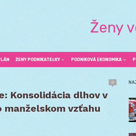
Ženy v
PLÁN
ŽENY PODNIKATEĽKY
PODNIKOVÁ EKONOMIKA
P
NA
0
e: Konsolidácia dlhov v
o manželskom vzťahu