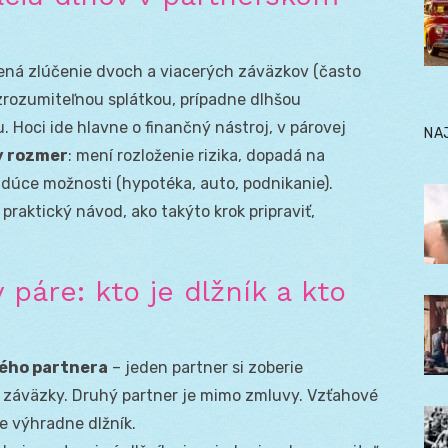
ená zlúčenie dvoch a viacerých záväzkov (často
zrozumiteľnou splátkou, prípadne dlhšou
 Hoci ide hlavne o finančný nástroj, v párovej
NA
y rozmer
: mení rozloženie rizika, dopadá na
dúce možnosti (hypotéka, auto, podnikanie).
praktický návod, ako takýto krok pripraviť,
 páre: kto je dlžník a kto
ného partnera
– jeden partner si zoberie
é záväzky. Druhý partner je mimo zmluvy. Vzťahové
sie výhradne dlžník.