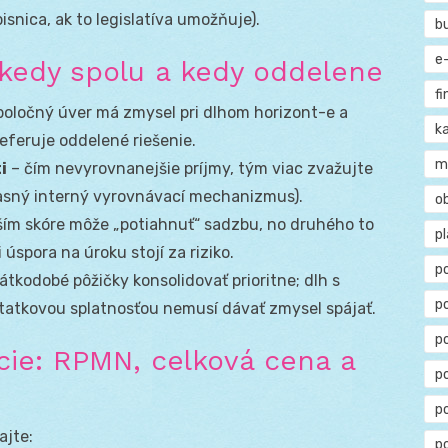
snica, ak to legislatíva umožňuje).
b
e
kedy spolu a kedy oddelene
f
poločný úver má zmysel pri dlhom horizont-e a
ka
referuje oddelené riešenie.
m
i
– čím nevyrovnanejšie príjmy, tým viac zvažujte
 jasný interný vyrovnávací mechanizmus).
o
pším skóre môže „potiahnuť“ sadzbu, no druhého to
p
úspora na úroku stojí za riziko.
p
átkodobé pôžičky konsolidovať prioritne; dlh s
p
statkovou splatnosťou nemusí dávať zmysel spájať.
p
ie: RPMN, celková cena a
po
p
ajte:
p