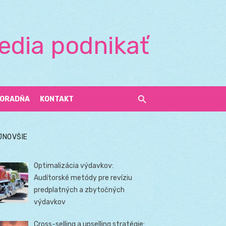
edia podnikať
ORADŇA
KONTAKT
JNOVŠIE
Optimalizácia výdavkov:
Audítorské metódy pre revíziu
predplatných a zbytočných
výdavkov
Cross-selling a upselling stratégie: