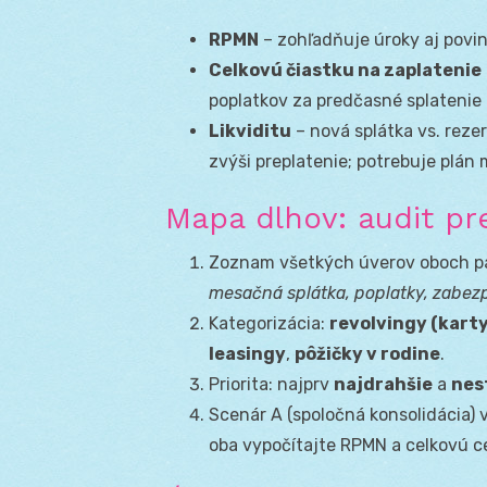
RPMN
– zohľadňuje úroky aj povin
Celkovú čiastku na zaplatenie
poplatkov za predčasné splatenie
Likviditu
– nová splátka vs. rezer
zvýši preplatenie; potrebuje plán
Mapa dlhov: audit p
Zoznam všetkých úverov oboch p
mesačná splátka, poplatky, zabez
Kategorizácia:
revolvingy (kart
leasingy
,
pôžičky v rodine
.
Priorita: najprv
najdrahšie
a
nes
Scenár A (spoločná konsolidácia) 
oba vypočítajte RPMN a celkovú c