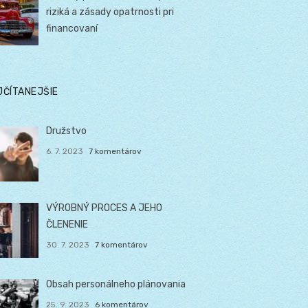
riziká a zásady opatrnosti pri
financovaní
JČÍTANEJŠIE
Družstvo
6. 7. 2023
7 komentárov
VÝROBNÝ PROCES A JEHO
ČLENENIE
30. 7. 2023
7 komentárov
Obsah personálneho plánovania
25. 9. 2023
6 komentárov