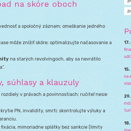
ž
pad na skóre oboch
ži
vednosť a spoločný záznam; omeškanie jedného
P
ase môže znížiť skóre; optimalizujte načasovanie a
17.
fin
udr
mity
na starých revolvingoch, aby sa nevrátilo
a“.
15.
na 
, súhlasy a klauzuly
vla
rozdiely v právach a povinnostiach; ručiteľ nesie
29
môž
krytie PN, invalidity, smrti; skontrolujte výluky a
tur
garanciu.
18
 fixácia, mimoriadne splátky bez sankcie (limity
špe