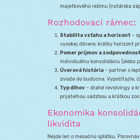
majetkového režimu (notárska zápi
Rozhodovací rámec: 
Stabilita vzťahu a horizont
– s
vysokej dôvere; krátky horizont p
Pomer príjmov a zodpovednost
individuálnu konsolidáciu (alebo
Úverová história
– partner s le
zviaže do budúcna. Vypočítajte, či 
Typ dlhov
– drahé revolvingy a kr
prijateľnou sadzbou a krátkou zo
Ekonomika konsolidác
likvidita
Nejde len o mesačnú splátku. Porovnáv