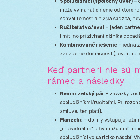
Spoludlžníci (spoločný úver)
– o
môže vymáhať plnenie od ktoréhok
schváliteľnosť a nižšia sadzba, 
Ručiteľstvo/aval
– jeden partner
limit, no pri zlyhaní dlžníka dopa
Kombinované riešenie
– jedna z
zariadenie domácnosti), ostatné i
Keď partneri nie sú m
rámec a následky
Nemanzelský pár
– záväzky zostá
spoludlžníkmi/ručiteľmi. Pri rozc
zmluve, ten platí).
Manželia
– do hry vstupuje režim
„individuálne“ dlhy môžu mať nep
spoludlžníctve sa riziko násobí. V