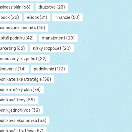
usiness plán
(66)
družstvo
(28)
-book
(20)
eBook
(21)
financie
(50)
inancovanie podniku
(45)
pitál podniku
(42)
manažment
(20)
arketing
(62)
nízky rozpočet
(20)
bmedzený rozpočet
(22)
lánovanie
(74)
podnikanie
(172)
odnikateľské stratégie
(58)
odnikateľský plán
(78)
odnikavé ženy
(55)
dnik jednotlivca
(38)
odniková ekonomika
(53)
odniková stratégia
(57)