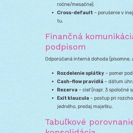
ročne/mesačne).
Cross-default
– porušenie v ine
tu.
Finančná komunikáci
podpisom
Odporúčaná interná dohoda (písomne, a
Rozdelenie splátky
– pomer podľ
Cash-flow pravidlá
– dátum úhrad
Rezerva
– cieľ (napr. 3 spoločné 
Exit klauzula
– postup pri rozch
jedného, predaj majetku.
Tabuľkové porovnanie
konsolidácia