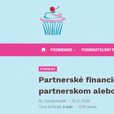
Skip
to
content
home
PODNIKANIE
PODNIKATEĽSKÝ 
PENIAZE
Partnerské financi
partnerskom aleb
By
Tomáš Hudák
Posted
10. 5. 2026
on
Time to Read:
6 min
-
1218
words