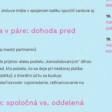
loká
j zmluve môže v spojenom balíku spustiť sankcie aj
18
fra
pod
a v páre: dohoda pred
18
môž
j medzi partnermi):
krí
a príjmov alebo podielu „konsolidovaných“ dlhov.
, kto posiela, čo sa deje pri neskorej platbe.
splátky), z ktorého účtu sa buduje.
ode/rozvode: vyporiadanie, refinancovanie na
: spoločná vs. oddelená