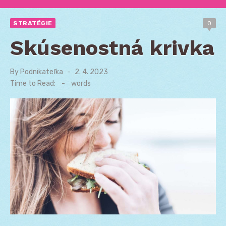
STRATÉGIE
0
Skúsenostná krivka
By
Podnikateľka
Posted
2. 4. 2023
on
Time to Read:
-
words