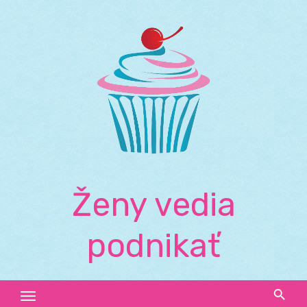
Skip
to
content
Ženy vedia
podnikať