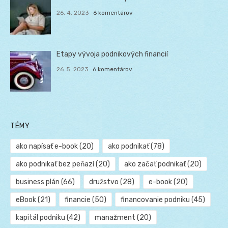
26. 4. 2023
6 komentárov
Etapy vývoja podnikových financií
26. 5. 2023
6 komentárov
TÉMY
ako napísať e-book
(20)
ako podnikať
(78)
ako podnikať bez peňazí
(20)
ako začať podnikať
(20)
business plán
(66)
družstvo
(28)
e-book
(20)
eBook
(21)
financie
(50)
financovanie podniku
(45)
kapitál podniku
(42)
manažment
(20)