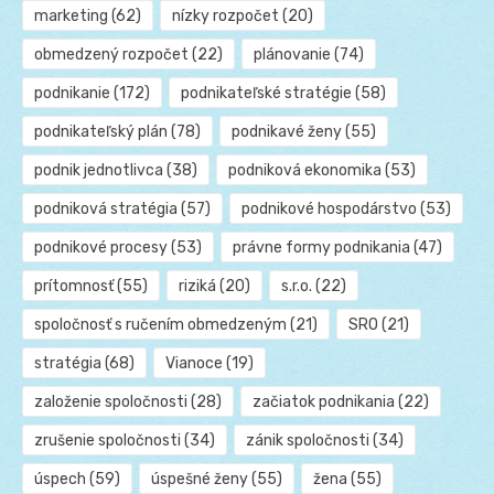
marketing
(62)
nízky rozpočet
(20)
obmedzený rozpočet
(22)
plánovanie
(74)
podnikanie
(172)
podnikateľské stratégie
(58)
podnikateľský plán
(78)
podnikavé ženy
(55)
podnik jednotlivca
(38)
podniková ekonomika
(53)
podniková stratégia
(57)
podnikové hospodárstvo
(53)
podnikové procesy
(53)
právne formy podnikania
(47)
prítomnosť
(55)
riziká
(20)
s.r.o.
(22)
spoločnosť s ručením obmedzeným
(21)
SRO
(21)
stratégia
(68)
Vianoce
(19)
založenie spoločnosti
(28)
začiatok podnikania
(22)
zrušenie spoločnosti
(34)
zánik spoločnosti
(34)
úspech
(59)
úspešné ženy
(55)
žena
(55)