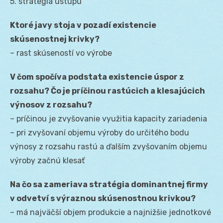
5. stratégia ústupu
Ktoré javy stoja v pozadí existencie
skúsenostnej krivky?
– rast skúseností vo výrobe
V čom spočíva podstata existencie úspor z
rozsahu? Čo je príčinou rastúcich a klesajúcich
výnosov z rozsahu?
– príčinou je zvyšovanie využitia kapacity zariadenia
– pri zvyšovaní objemu výroby do určitého bodu
výnosy z rozsahu rastú a ďalším zvyšovaním objemu
výroby začnú klesať
Na čo sa zameriava stratégia dominantnej firmy
v odvetví s výraznou skúsenostnou krivkou?
– má najväčší objem produkcie a najnižšie jednotkové