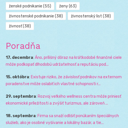
ženské podnikanie
(55)
ženy
(63)
živnostenské podnikanie
(38)
živnostenský list
(38)
živnosť
(38)
Poradňa
17. decembra
:
Áno, prílišný dôraz na krátkodobé finančné ciele
môže podkopať dlhodobú udržateľnosť a reputáciu pod...
15. októbra
:
Existuje riziko, že závislosť podnikov na externom
poradenstve môže oslabiť ich vlastné schopnosti r...
29. septembra
:
Rozvoj veľkého wellness centra môže priniesť
ekonomické príležitosti a zvýšiť turizmus, ale zároveň ...
18. septembra
:
Firma sa snaží odlišiť ponúkaním špeciálnych
služieb, ako je osobné vyšívanie a lokálny bazár, a tie...