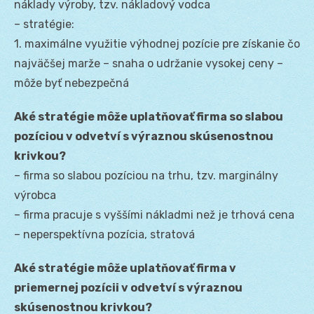
náklady výroby, tzv. nákladový vodca
– stratégie:
1. maximálne využitie výhodnej pozície pre získanie čo
najväčšej marže – snaha o udržanie vysokej ceny –
môže byť nebezpečná
Aké stratégie môže uplatňovať firma so slabou
pozíciou v odvetví s výraznou skúsenostnou
krivkou?
– firma so slabou pozíciou na trhu, tzv. marginálny
výrobca
– firma pracuje s vyššími nákladmi než je trhová cena
– neperspektívna pozícia, stratová
Aké stratégie môže uplatňovať firma v
priemernej pozícii v odvetví s výraznou
skúsenostnou krivkou?