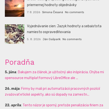
priemernej hodnoty objednávky
7. 8. 2026
Simona Česaná
No comments
Vyjednávanie cien: Jazyk hodnoty a sebaistota
namiesto ospravedlňovania
5. 8. 2026
Ján Gašparík
No comments
Poradňa
5. júna
:
Ďakujem za článok, je užitočný ako inšpirácia. Chýba mi
opensource multiplatformový LibreOffice ale ...
26. mája
:
Firmy by mali pri automatizácii pracovných pozícií
zvažovať etické aspekty, ako sú dopady na zamestn...
22. apríla
:
Tento názor je sporný, pretože penalizácia firiem za