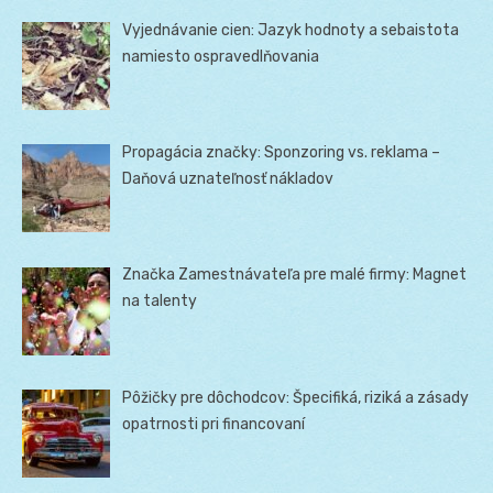
Vyjednávanie cien: Jazyk hodnoty a sebaistota
namiesto ospravedlňovania
Propagácia značky: Sponzoring vs. reklama –
Daňová uznateľnosť nákladov
Značka Zamestnávateľa pre malé firmy: Magnet
na talenty
Pôžičky pre dôchodcov: Špecifiká, riziká a zásady
opatrnosti pri financovaní