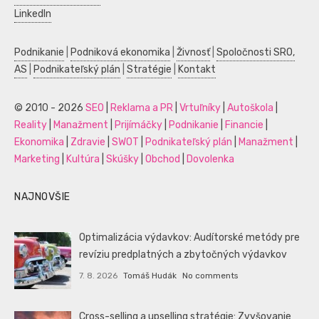
LinkedIn
Podnikanie
|
Podniková ekonomika
|
Živnosť
|
Spoločnosti SRO,
AS
|
Podnikateľský plán
|
Stratégie
|
Kontakt
© 2010 - 2026
SEO
|
Reklama a PR
|
Vrtuľníky
|
Autoškola
|
Reality
|
Manažment
|
Prijímáčky
|
Podnikanie
|
Financie
|
Ekonomika
|
Zdravie
|
SWOT
|
Podnikateľský plán
|
Manažment
|
Marketing
|
Kultúra
|
Skúšky
|
Obchod
|
Dovolenka
NAJNOVŠIE
Optimalizácia výdavkov: Audítorské metódy pre
revíziu predplatných a zbytočných výdavkov
7. 8. 2026
Tomáš Hudák
No comments
Cross-selling a upselling stratégie: Zvyšovanie