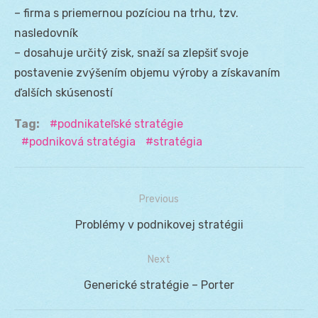
– firma s priemernou pozíciou na trhu, tzv.
nasledovník
– dosahuje určitý zisk, snaží sa zlepšiť svoje
postavenie zvýšením objemu výroby a získavaním
ďalších skúseností
Tag:
podnikateľské stratégie
podniková stratégia
stratégia
Previous
Navigácia
Previous
Problémy v podnikovej stratégii
v
post:
Next
článku
Next
Generické stratégie – Porter
post: