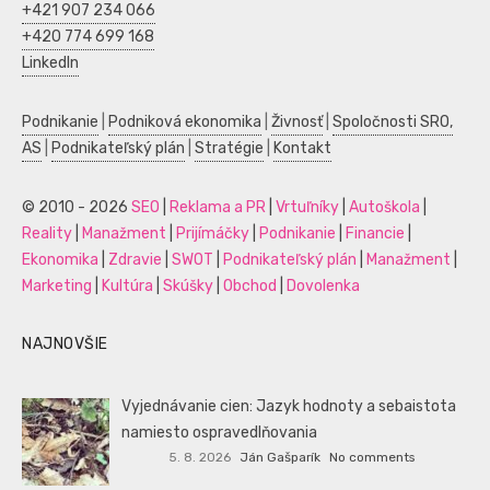
+421 907 234 066
+420 774 699 168
LinkedIn
Podnikanie
|
Podniková ekonomika
|
Živnosť
|
Spoločnosti SRO,
AS
|
Podnikateľský plán
|
Stratégie
|
Kontakt
© 2010 - 2026
SEO
|
Reklama a PR
|
Vrtuľníky
|
Autoškola
|
Reality
|
Manažment
|
Prijímáčky
|
Podnikanie
|
Financie
|
Ekonomika
|
Zdravie
|
SWOT
|
Podnikateľský plán
|
Manažment
|
Marketing
|
Kultúra
|
Skúšky
|
Obchod
|
Dovolenka
NAJNOVŠIE
Vyjednávanie cien: Jazyk hodnoty a sebaistota
namiesto ospravedlňovania
5. 8. 2026
Ján Gašparík
No comments