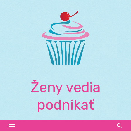
Skip
to
content
Ženy vedia
podnikať