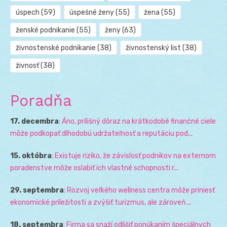
úspech
(59)
úspešné ženy
(55)
žena
(55)
ženské podnikanie
(55)
ženy
(63)
živnostenské podnikanie
(38)
živnostenský list
(38)
živnosť
(38)
Poradňa
17. decembra
:
Áno, prílišný dôraz na krátkodobé finančné ciele
môže podkopať dlhodobú udržateľnosť a reputáciu pod...
15. októbra
:
Existuje riziko, že závislosť podnikov na externom
poradenstve môže oslabiť ich vlastné schopnosti r...
29. septembra
:
Rozvoj veľkého wellness centra môže priniesť
ekonomické príležitosti a zvýšiť turizmus, ale zároveň ...
18. septembra
:
Firma sa snaží odlišiť ponúkaním špeciálnych