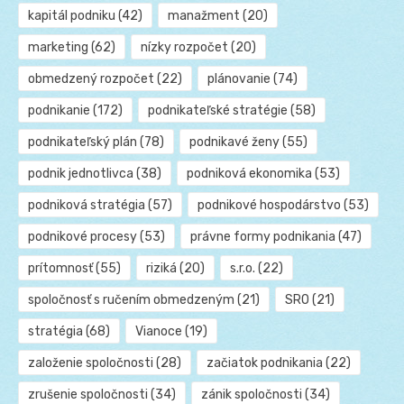
kapitál podniku
(42)
manažment
(20)
marketing
(62)
nízky rozpočet
(20)
obmedzený rozpočet
(22)
plánovanie
(74)
podnikanie
(172)
podnikateľské stratégie
(58)
podnikateľský plán
(78)
podnikavé ženy
(55)
podnik jednotlivca
(38)
podniková ekonomika
(53)
podniková stratégia
(57)
podnikové hospodárstvo
(53)
podnikové procesy
(53)
právne formy podnikania
(47)
prítomnosť
(55)
riziká
(20)
s.r.o.
(22)
spoločnosť s ručením obmedzeným
(21)
SRO
(21)
stratégia
(68)
Vianoce
(19)
založenie spoločnosti
(28)
začiatok podnikania
(22)
zrušenie spoločnosti
(34)
zánik spoločnosti
(34)