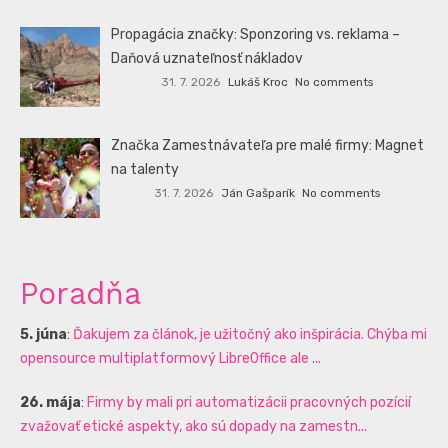
Propagácia značky: Sponzoring vs. reklama –
Daňová uznateľnosť nákladov
31. 7. 2026
Lukáš Kroc
No comments
Značka Zamestnávateľa pre malé firmy: Magnet
na talenty
31. 7. 2026
Ján Gašparík
No comments
Poradňa
5. júna
:
Ďakujem za článok, je užitočný ako inšpirácia. Chýba mi
opensource multiplatformový LibreOffice ale ...
26. mája
:
Firmy by mali pri automatizácii pracovných pozícií
zvažovať etické aspekty, ako sú dopady na zamestn...