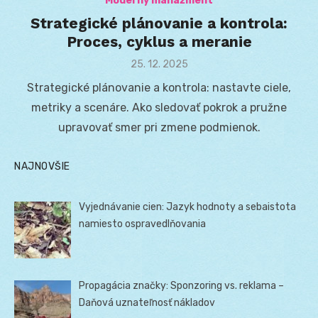
Moderný manažment
Strategické plánovanie a kontrola:
Proces, cyklus a meranie
Posted
25. 12. 2025
on
Strategické plánovanie a kontrola: nastavte ciele,
metriky a scenáre. Ako sledovať pokrok a pružne
upravovať smer pri zmene podmienok.
NAJNOVŠIE
Vyjednávanie cien: Jazyk hodnoty a sebaistota
namiesto ospravedlňovania
Propagácia značky: Sponzoring vs. reklama –
Daňová uznateľnosť nákladov