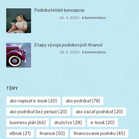
Podnikateľské koncepcie
26. 4. 2023
6 komentárov
Etapy vývoja podnikových financií
26. 5. 2023
6 komentárov
TÉMY
ako napísať e-book
(20)
ako podnikať
(78)
ako podnikať bez peňazí
(20)
ako začať podnikať
(20)
business plán
(66)
družstvo
(28)
e-book
(20)
eBook
(21)
financie
(50)
financovanie podniku
(45)