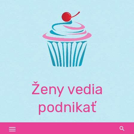
Skip
to
content
Ženy vedia
podnikať