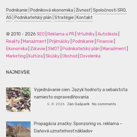
Podnikanie
|
Podniková ekonomika
|
Živnosť
|
Spoločnosti SRO,
AS
|
Podnikateľský plán
|
Stratégie
|
Kontakt
© 2010 - 2026
SEO
|
Reklama a PR
|
Vrtuľníky
|
Autoškola
|
Reality
|
Manažment
|
Prijímáčky
|
Podnikanie
|
Financie
|
Ekonomika
|
Zdravie
|
SWOT
|
Podnikateľský plán
|
Manažment
|
Marketing
|
Kultúra
|
Skúšky
|
Obchod
|
Dovolenka
NAJNOVŠIE
Vyjednávanie cien: Jazyk hodnoty a sebaistota
namiesto ospravedlňovania
5. 8. 2026
Ján Gašparík
No comments
Propagácia značky: Sponzoring vs. reklama –
Daňová uznateľnosť nákladov