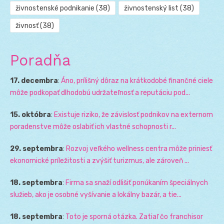
živnostenské podnikanie
(38)
živnostenský list
(38)
živnosť
(38)
Poradňa
17. decembra
:
Áno, prílišný dôraz na krátkodobé finančné ciele
môže podkopať dlhodobú udržateľnosť a reputáciu pod...
15. októbra
:
Existuje riziko, že závislosť podnikov na externom
poradenstve môže oslabiť ich vlastné schopnosti r...
29. septembra
:
Rozvoj veľkého wellness centra môže priniesť
ekonomické príležitosti a zvýšiť turizmus, ale zároveň ...
18. septembra
:
Firma sa snaží odlišiť ponúkaním špeciálnych
služieb, ako je osobné vyšívanie a lokálny bazár, a tie...
18. septembra
:
Toto je sporná otázka. Zatiaľ čo franchisor