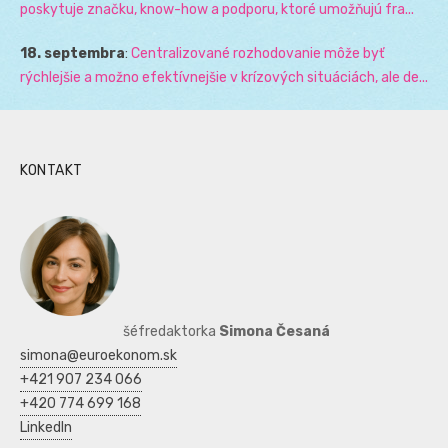
poskytuje značku, know-how a podporu, ktoré umožňujú fra...
18. septembra
:
Centralizované rozhodovanie môže byť
rýchlejšie a možno efektívnejšie v krízových situáciách, ale de...
KONTAKT
šéfredaktorka
Simona Česaná
simona@euroekonom.sk
+421 907 234 066
+420 774 699 168
LinkedIn