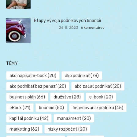
Etapy vývoja podnikových financií
26. 5. 2023
6 komentárov
TÉMY
ako napísať e-book
(20)
ako podnikať
(78)
ako podnikať bez peňazí
(20)
ako začať podnikať
(20)
business plán
(66)
družstvo
(28)
e-book
(20)
eBook
(21)
financie
(50)
financovanie podniku
(45)
kapitál podniku
(42)
manažment
(20)
marketing
(62)
nízky rozpočet
(20)