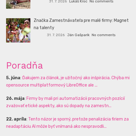
31. 7. 2026
Lukáš Kroc
No comments
Značka Zamestnávateľa pre malé firmy: Magnet
na talenty
31. 7. 2026
Ján Gašparík
No comments
Poradňa
5. júna
:
Ďakujem za článok, je užitočný ako inšpirácia. Chýba mi
opensource multiplatformový LibreOffice ale ...
26. mája
:
Firmy by mali pri automatizácii pracovných pozícií
zvažovať etické aspekty, ako sú dopady na zamestn...
22. apríla
:
Tento názor je sporný, pretože penalizácia firiem za
neadaptáciu AI môže byť vnímaná ako nespravodli...