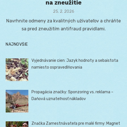
na zneužitie
Posted
25. 2. 2026
on
Navrhnite odmeny za kvalitných užívateľov a chráňte
sa pred zneužitím antifraud pravidlami.
NAJNOVŠIE
Vyjednávanie cien: Jazyk hodnoty a sebaistota
namiesto ospravedlňovania
Propagácia značky: Sponzoring vs. reklama –
Daňová uznateľnosť nákladov
Značka Zamestnávateľa pre malé firmy: Magnet