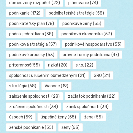
obmedzený rozpočet
(22)
plánovanie
(74)
podnikanie
(172)
podnikateľské stratégie
(58)
podnikateľský plán
(78)
podnikavé ženy
(55)
podnik jednotlivca
(38)
podniková ekonomika
(53)
podniková stratégia
(57)
podnikové hospodárstvo
(53)
podnikové procesy
(53)
právne formy podnikania
(47)
prítomnosť
(55)
riziká
(20)
s.r.o.
(22)
spoločnosť s ručením obmedzeným
(21)
SRO
(21)
stratégia
(68)
Vianoce
(19)
založenie spoločnosti
(28)
začiatok podnikania
(22)
zrušenie spoločnosti
(34)
zánik spoločnosti
(34)
úspech
(59)
úspešné ženy
(55)
žena
(55)
ženské podnikanie
(55)
ženy
(63)