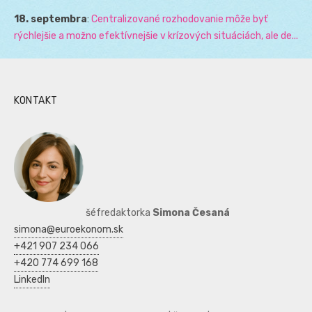
18. septembra
:
Centralizované rozhodovanie môže byť
rýchlejšie a možno efektívnejšie v krízových situáciách, ale de...
KONTAKT
šéfredaktorka
Simona Česaná
simona@euroekonom.sk
+421 907 234 066
+420 774 699 168
LinkedIn