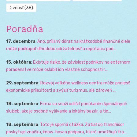
živnosť
(38)
Poradňa
17. decembra
:
Áno, prílišný dôraz na krátkodobé finančné ciele
môže podkopať dlhodobú udržateľnosť a reputáciu pod...
15. októbra
:
Existuje riziko, že závislosť podnikov na externom
poradenstve môže oslabiť ich vlastné schopnosti r...
29. septembra
:
Rozvoj veľkého wellness centra môže priniesť
ekonomické príležitosti a zvýšiť turizmus, ale zároveň ...
18. septembra
:
Firma sa snaží odlišiť ponúkaním špeciálnych
služieb, ako je osobné vyšívanie a lokálny bazár, a tie...
18. septembra
:
Toto je sporná otázka. Zatiaľ čo franchisor
poskytuje značku, know-how a podporu, ktoré umožňujú fra...