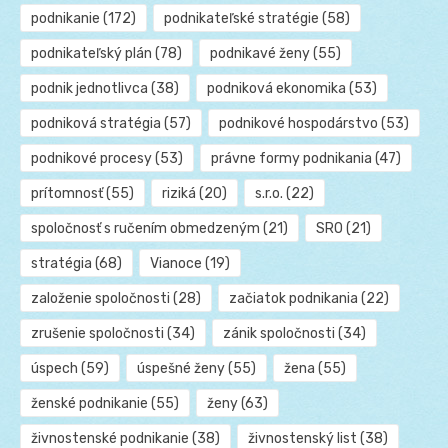
podnikanie
(172)
podnikateľské stratégie
(58)
podnikateľský plán
(78)
podnikavé ženy
(55)
podnik jednotlivca
(38)
podniková ekonomika
(53)
podniková stratégia
(57)
podnikové hospodárstvo
(53)
podnikové procesy
(53)
právne formy podnikania
(47)
prítomnosť
(55)
riziká
(20)
s.r.o.
(22)
spoločnosť s ručením obmedzeným
(21)
SRO
(21)
stratégia
(68)
Vianoce
(19)
založenie spoločnosti
(28)
začiatok podnikania
(22)
zrušenie spoločnosti
(34)
zánik spoločnosti
(34)
úspech
(59)
úspešné ženy
(55)
žena
(55)
ženské podnikanie
(55)
ženy
(63)
živnostenské podnikanie
(38)
živnostenský list
(38)