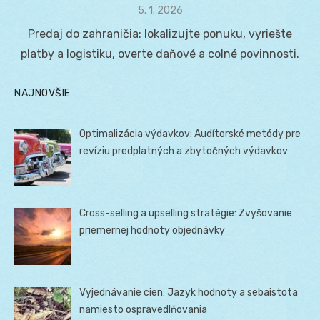
Posted
5. 1. 2026
on
Predaj do zahraničia: lokalizujte ponuku, vyriešte
platby a logistiku, overte daňové a colné povinnosti.
NAJNOVŠIE
Optimalizácia výdavkov: Audítorské metódy pre
revíziu predplatných a zbytočných výdavkov
Cross-selling a upselling stratégie: Zvyšovanie
priemernej hodnoty objednávky
Vyjednávanie cien: Jazyk hodnoty a sebaistota
namiesto ospravedlňovania