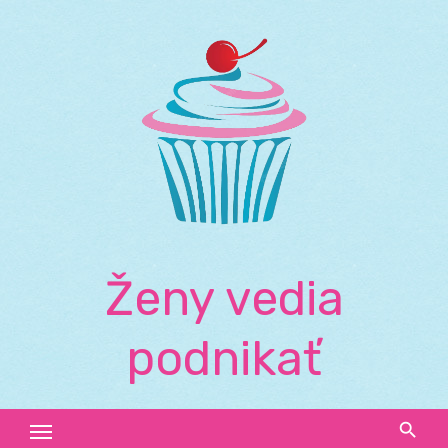
Skip
to
content
Ženy vedia
podnikať