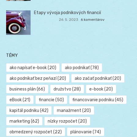
Etapy vývoja podnikových financií
26. 5. 2023
6 komentárov
TÉMY
ako napísať e-book
(20)
ako podnikať
(78)
ako podnikať bez peňazí
(20)
ako začať podnikať
(20)
business plán
(66)
družstvo
(28)
e-book
(20)
eBook
(21)
financie
(50)
financovanie podniku
(45)
kapitál podniku
(42)
manažment
(20)
marketing
(62)
nízky rozpočet
(20)
obmedzený rozpočet
(22)
plánovanie
(74)