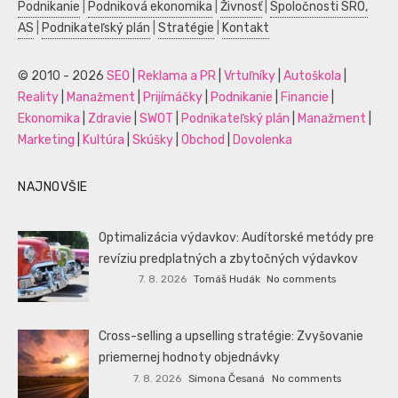
Podnikanie
|
Podniková ekonomika
|
Živnosť
|
Spoločnosti SRO,
AS
|
Podnikateľský plán
|
Stratégie
|
Kontakt
© 2010 - 2026
SEO
|
Reklama a PR
|
Vrtuľníky
|
Autoškola
|
Reality
|
Manažment
|
Prijímáčky
|
Podnikanie
|
Financie
|
Ekonomika
|
Zdravie
|
SWOT
|
Podnikateľský plán
|
Manažment
|
Marketing
|
Kultúra
|
Skúšky
|
Obchod
|
Dovolenka
NAJNOVŠIE
Optimalizácia výdavkov: Audítorské metódy pre
revíziu predplatných a zbytočných výdavkov
7. 8. 2026
Tomáš Hudák
No comments
Cross-selling a upselling stratégie: Zvyšovanie
priemernej hodnoty objednávky
7. 8. 2026
Simona Česaná
No comments