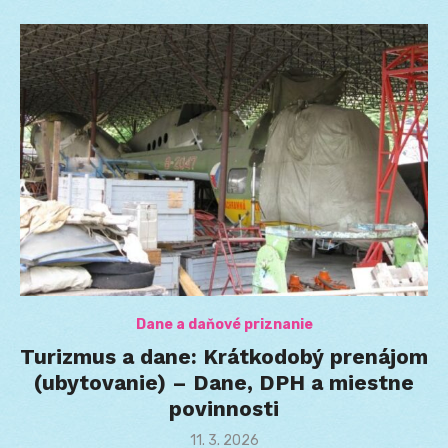
Dane a daňové priznanie
Turizmus a dane: Krátkodobý prenájom
(ubytovanie) – Dane, DPH a miestne
povinnosti
Posted
11. 3. 2026