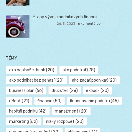
Etapy vývoja podnikových financií
26. 5. 2023
6 komentárov
TÉMY
ako napísať e-book
(20)
ako podnikať
(78)
ako podnikať bez peňazí
(20)
ako začať podnikať
(20)
business plán
(66)
družstvo
(28)
e-book
(20)
eBook
(21)
financie
(50)
financovanie podniku
(45)
kapitál podniku
(42)
manažment
(20)
marketing
(62)
nízky rozpočet
(20)
obmedzený rozpočet
(22)
plánovanie
(74)