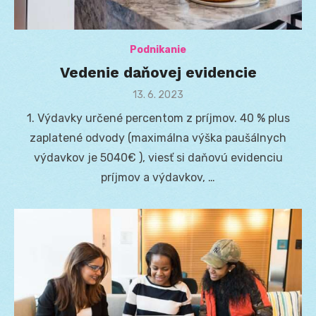
Podnikanie
Vedenie daňovej evidencie
Posted
13. 6. 2023
on
1. Výdavky určené percentom z príjmov. 40 % plus
zaplatené odvody (maximálna výška paušálnych
výdavkov je 5040€ ), viesť si daňovú evidenciu
príjmov a výdavkov, …