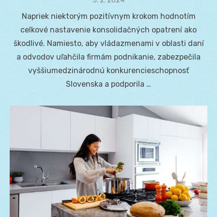
Posted
5. 2. 2024
on
Napriek niektorým pozitívnym krokom hodnotím
celkové nastavenie konsolidačných opatrení ako
škodlivé. Namiesto, aby vládazmenami v oblasti daní
a odvodov uľahčila firmám podnikanie, zabezpečila
vyššiumedzinárodnú konkurencieschopnosť
Slovenska a podporila …