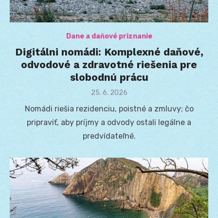
Dane a daňové priznanie
Digitálni nomádi: Komplexné daňové,
odvodové a zdravotné riešenia pre
slobodnú prácu
Posted
25. 6. 2026
on
Nomádi riešia rezidenciu, poistné a zmluvy; čo
pripraviť, aby príjmy a odvody ostali legálne a
predvídateľné.