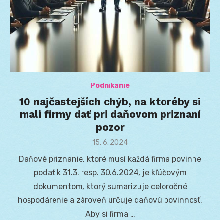
Podnikanie
10 najčastejších chýb, na ktoréby si
mali firmy dať pri daňovom priznaní
pozor
Posted
15. 6. 2024
on
Daňové priznanie, ktoré musí každá firma povinne
podať k 31.3. resp. 30.6.2024, je kľúčovým
dokumentom, ktorý sumarizuje celoročné
hospodárenie a zároveň určuje daňovú povinnosť.
Aby si firma …