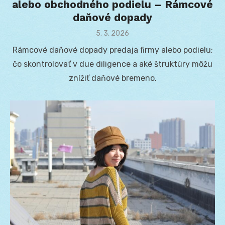
alebo obchodného podielu – Rámcové
daňové dopady
Posted
5. 3. 2026
on
Rámcové daňové dopady predaja firmy alebo podielu;
čo skontrolovať v due diligence a aké štruktúry môžu
znížiť daňové bremeno.