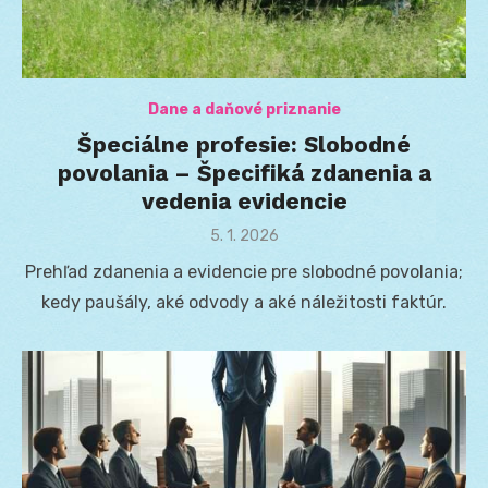
Dane a daňové priznanie
Špeciálne profesie: Slobodné
povolania – Špecifiká zdanenia a
vedenia evidencie
Posted
5. 1. 2026
on
Prehľad zdanenia a evidencie pre slobodné povolania;
kedy paušály, aké odvody a aké náležitosti faktúr.