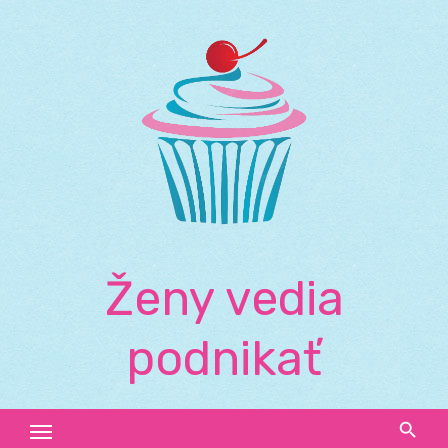
Skip
to
content
Ženy vedia
podnikať