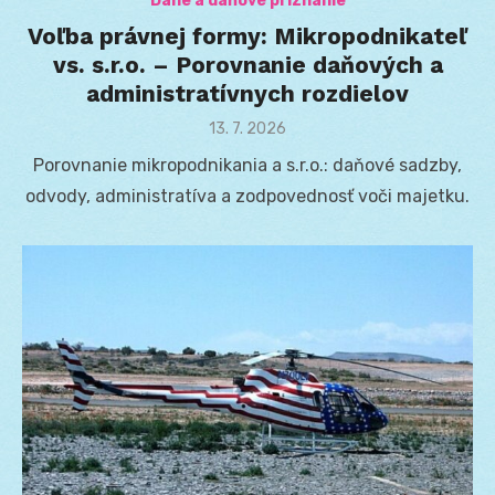
Dane a daňové priznanie
Voľba právnej formy: Mikropodnikateľ
vs. s.r.o. – Porovnanie daňových a
administratívnych rozdielov
Posted
13. 7. 2026
on
Porovnanie mikropodnikania a s.r.o.: daňové sadzby,
odvody, administratíva a zodpovednosť voči majetku.