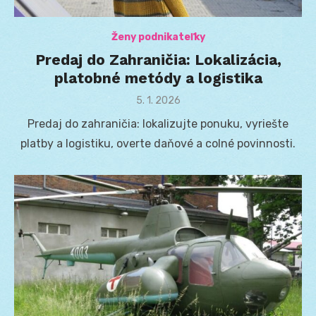
Ženy podnikateľky
Predaj do Zahraničia: Lokalizácia,
platobné metódy a logistika
Posted
5. 1. 2026
on
Predaj do zahraničia: lokalizujte ponuku, vyriešte
platby a logistiku, overte daňové a colné povinnosti.