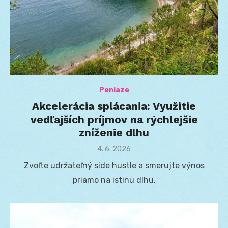
Peniaze
Akcelerácia splácania: Využitie
vedľajších príjmov na rýchlejšie
zníženie dlhu
Posted
4. 6. 2026
on
Zvoľte udržateľný side hustle a smerujte výnos
priamo na istinu dlhu.