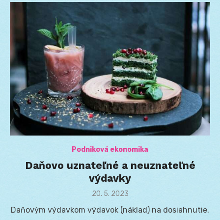
Podniková ekonomika
Daňovo uznateľné a neuznateľné
výdavky
Posted
20. 5. 2023
on
Daňovým výdavkom výdavok (náklad) na dosiahnutie,