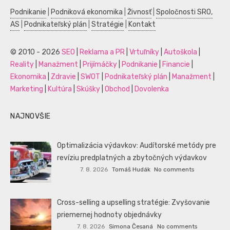
Podnikanie
|
Podniková ekonomika
|
Živnosť
|
Spoločnosti SRO,
AS
|
Podnikateľský plán
|
Stratégie
|
Kontakt
© 2010 - 2026
SEO
|
Reklama a PR
|
Vrtuľníky
|
Autoškola
|
Reality
|
Manažment
|
Prijímáčky
|
Podnikanie
|
Financie
|
Ekonomika
|
Zdravie
|
SWOT
|
Podnikateľský plán
|
Manažment
|
Marketing
|
Kultúra
|
Skúšky
|
Obchod
|
Dovolenka
NAJNOVŠIE
Optimalizácia výdavkov: Audítorské metódy pre
revíziu predplatných a zbytočných výdavkov
7. 8. 2026
Tomáš Hudák
No comments
Cross-selling a upselling stratégie: Zvyšovanie
priemernej hodnoty objednávky
7. 8. 2026
Simona Česaná
No comments