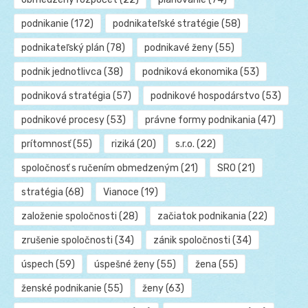
podnikanie
(172)
podnikateľské stratégie
(58)
podnikateľský plán
(78)
podnikavé ženy
(55)
podnik jednotlivca
(38)
podniková ekonomika
(53)
podniková stratégia
(57)
podnikové hospodárstvo
(53)
podnikové procesy
(53)
právne formy podnikania
(47)
prítomnosť
(55)
riziká
(20)
s.r.o.
(22)
spoločnosť s ručením obmedzeným
(21)
SRO
(21)
stratégia
(68)
Vianoce
(19)
založenie spoločnosti
(28)
začiatok podnikania
(22)
zrušenie spoločnosti
(34)
zánik spoločnosti
(34)
úspech
(59)
úspešné ženy
(55)
žena
(55)
ženské podnikanie
(55)
ženy
(63)