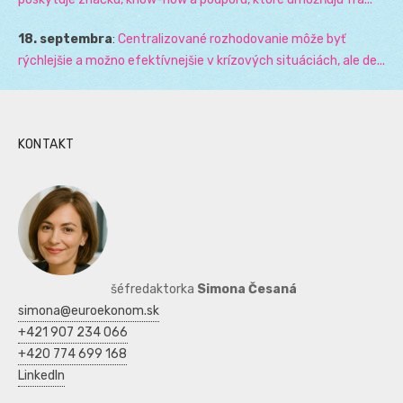
18. septembra
:
Centralizované rozhodovanie môže byť
rýchlejšie a možno efektívnejšie v krízových situáciách, ale de...
KONTAKT
šéfredaktorka
Simona Česaná
simona@euroekonom.sk
+421 907 234 066
+420 774 699 168
LinkedIn