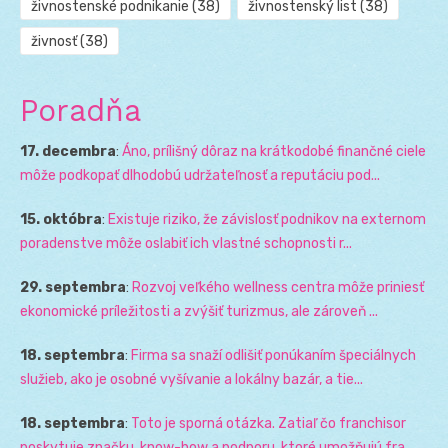
živnostenské podnikanie
(38)
živnostenský list
(38)
živnosť
(38)
Poradňa
17. decembra
:
Áno, prílišný dôraz na krátkodobé finančné ciele
môže podkopať dlhodobú udržateľnosť a reputáciu pod...
15. októbra
:
Existuje riziko, že závislosť podnikov na externom
poradenstve môže oslabiť ich vlastné schopnosti r...
29. septembra
:
Rozvoj veľkého wellness centra môže priniesť
ekonomické príležitosti a zvýšiť turizmus, ale zároveň ...
18. septembra
:
Firma sa snaží odlišiť ponúkaním špeciálnych
služieb, ako je osobné vyšívanie a lokálny bazár, a tie...
18. septembra
:
Toto je sporná otázka. Zatiaľ čo franchisor
poskytuje značku, know-how a podporu, ktoré umožňujú fra...