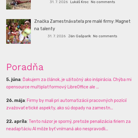
31. 7. 2026
Lukáš Kroc
No comments
Značka Zamestnávateľa pre malé firmy: Magnet
na talenty
31. 7. 2026
Ján Gašparík
No comments
Poradňa
5. júna
:
Ďakujem za článok, je užitočný ako inšpirácia. Chýba mi
opensource multiplatformový LibreOffice ale ...
26. mája
:
Firmy by mali pri automatizácii pracovných pozícií
zvažovať etické aspekty, ako sú dopady na zamestn...
22. apríla
:
Tento názor je sporný, pretože penalizácia firiem za
neadaptáciu AI môže byť vnímaná ako nespravodli...