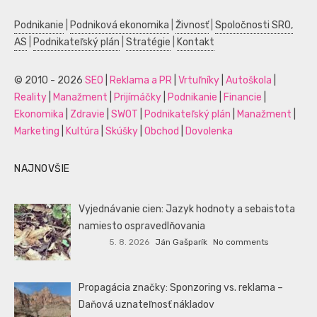
Podnikanie
|
Podniková ekonomika
|
Živnosť
|
Spoločnosti SRO,
AS
|
Podnikateľský plán
|
Stratégie
|
Kontakt
© 2010 - 2026
SEO
|
Reklama a PR
|
Vrtuľníky
|
Autoškola
|
Reality
|
Manažment
|
Prijímáčky
|
Podnikanie
|
Financie
|
Ekonomika
|
Zdravie
|
SWOT
|
Podnikateľský plán
|
Manažment
|
Marketing
|
Kultúra
|
Skúšky
|
Obchod
|
Dovolenka
NAJNOVŠIE
Vyjednávanie cien: Jazyk hodnoty a sebaistota
namiesto ospravedlňovania
5. 8. 2026
Ján Gašparík
No comments
Propagácia značky: Sponzoring vs. reklama –
Daňová uznateľnosť nákladov