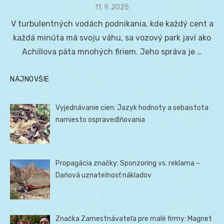
Posted
11. 9. 2025
on
V turbulentných vodách podnikania, kde každý cent a
každá minúta má svoju váhu, sa vozový park javí ako
Achillova päta mnohých firiem. Jeho správa je …
NAJNOVŠIE
Vyjednávanie cien: Jazyk hodnoty a sebaistota
namiesto ospravedlňovania
Propagácia značky: Sponzoring vs. reklama –
Daňová uznateľnosť nákladov
Značka Zamestnávateľa pre malé firmy: Magnet