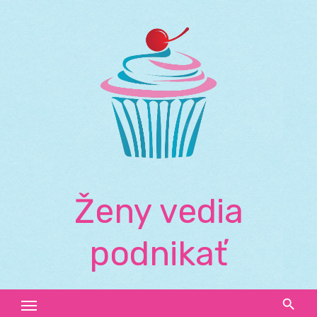
Skip
to
content
Ženy vedia
podnikať