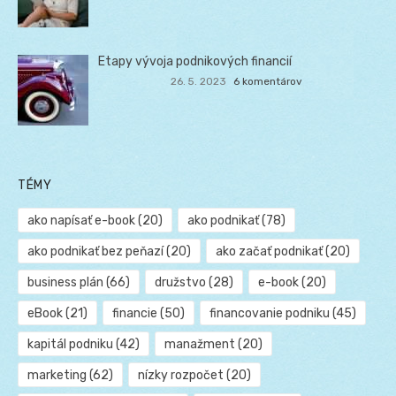
Etapy vývoja podnikových financií
26. 5. 2023
6 komentárov
TÉMY
ako napísať e-book
(20)
ako podnikať
(78)
ako podnikať bez peňazí
(20)
ako začať podnikať
(20)
business plán
(66)
družstvo
(28)
e-book
(20)
eBook
(21)
financie
(50)
financovanie podniku
(45)
kapitál podniku
(42)
manažment
(20)
marketing
(62)
nízky rozpočet
(20)