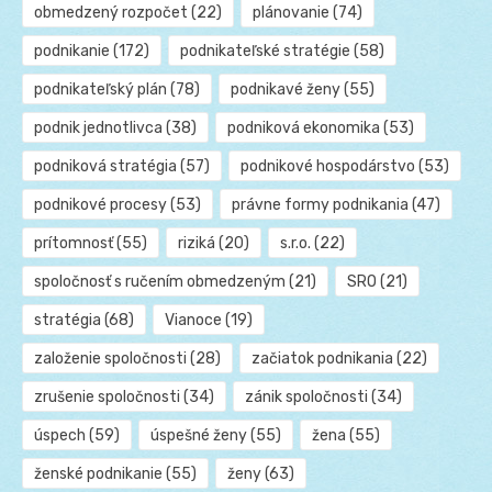
obmedzený rozpočet
(22)
plánovanie
(74)
podnikanie
(172)
podnikateľské stratégie
(58)
podnikateľský plán
(78)
podnikavé ženy
(55)
podnik jednotlivca
(38)
podniková ekonomika
(53)
podniková stratégia
(57)
podnikové hospodárstvo
(53)
podnikové procesy
(53)
právne formy podnikania
(47)
prítomnosť
(55)
riziká
(20)
s.r.o.
(22)
spoločnosť s ručením obmedzeným
(21)
SRO
(21)
stratégia
(68)
Vianoce
(19)
založenie spoločnosti
(28)
začiatok podnikania
(22)
zrušenie spoločnosti
(34)
zánik spoločnosti
(34)
úspech
(59)
úspešné ženy
(55)
žena
(55)
ženské podnikanie
(55)
ženy
(63)