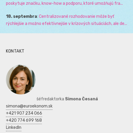
poskytuje značku, know-how a podporu, ktoré umožňujú fra...
18. septembra
:
Centralizované rozhodovanie môže byť
rýchlejšie a možno efektívnejšie v krízových situáciách, ale de...
KONTAKT
šéfredaktorka
Simona Česaná
simona@euroekonom.sk
+421 907 234 066
+420 774 699 168
LinkedIn