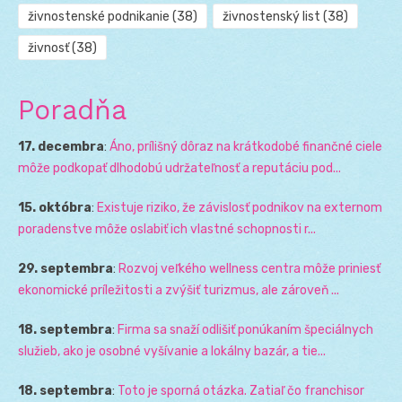
živnostenské podnikanie
(38)
živnostenský list
(38)
živnosť
(38)
Poradňa
17. decembra
:
Áno, prílišný dôraz na krátkodobé finančné ciele
môže podkopať dlhodobú udržateľnosť a reputáciu pod...
15. októbra
:
Existuje riziko, že závislosť podnikov na externom
poradenstve môže oslabiť ich vlastné schopnosti r...
29. septembra
:
Rozvoj veľkého wellness centra môže priniesť
ekonomické príležitosti a zvýšiť turizmus, ale zároveň ...
18. septembra
:
Firma sa snaží odlišiť ponúkaním špeciálnych
služieb, ako je osobné vyšívanie a lokálny bazár, a tie...
18. septembra
:
Toto je sporná otázka. Zatiaľ čo franchisor