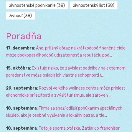
živnostenské podnikanie
(38)
živnostenský list
(38)
živnosť
(38)
Poradňa
17. decembra
:
Áno, prílišný dôraz na krátkodobé finančné ciele
môže podkopať dlhodobú udržateľnosť a reputáciu pod...
15. októbra
:
Existuje riziko, že závislosť podnikov na externom
poradenstve môže oslabiť ich vlastné schopnosti r...
29. septembra
:
Rozvoj veľkého wellness centra môže priniesť
ekonomické príležitosti a zvýšiť turizmus, ale zároveň ...
18. septembra
:
Firma sa snaží odlišiť ponúkaním špeciálnych
služieb, ako je osobné vyšívanie a lokálny bazár, a tie...
18. septembra
:
Toto je sporná otázka. Zatiaľ čo franchisor