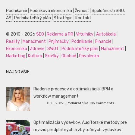
Podnikanie
|
Podniková ekonomika
|
Živnosť
|
Spoločnosti SRO,
AS
|
Podnikateľský plán
|
Stratégie
|
Kontakt
© 2010 - 2026
SEO
|
Reklama a PR
|
Vrtuľníky
|
Autoškola
|
Reality
|
Manažment
|
Prijímáčky
|
Podnikanie
|
Financie
|
Ekonomika
|
Zdravie
|
SWOT
|
Podnikateľský plán
|
Manažment
|
Marketing
|
Kultúra
|
Skúšky
|
Obchod
|
Dovolenka
NAJNOVŠIE
Riadenie procesov a optimalizácia: BPM a
workflow management
8. 8. 2026
Podnikateľka
No comments
Optimalizácia výdavkov: Audítorské metódy pre
revíziu predplatných a zbytočných výdavkov