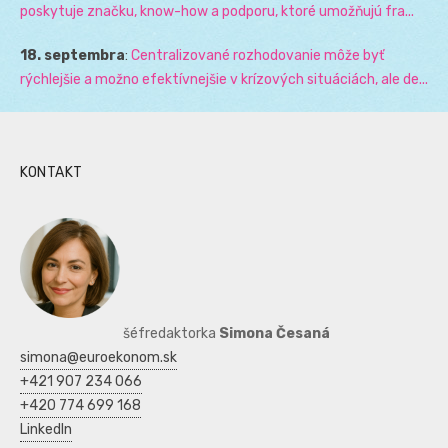
poskytuje značku, know-how a podporu, ktoré umožňujú fra...
18. septembra
:
Centralizované rozhodovanie môže byť
rýchlejšie a možno efektívnejšie v krízových situáciách, ale de...
KONTAKT
šéfredaktorka
Simona Česaná
simona@euroekonom.sk
+421 907 234 066
+420 774 699 168
LinkedIn