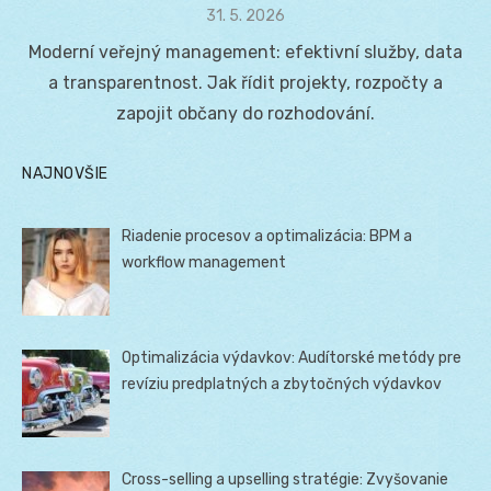
Posted
31. 5. 2026
on
Moderní veřejný management: efektivní služby, data
a transparentnost. Jak řídit projekty, rozpočty a
zapojit občany do rozhodování.
NAJNOVŠIE
Riadenie procesov a optimalizácia: BPM a
workflow management
Optimalizácia výdavkov: Audítorské metódy pre
revíziu predplatných a zbytočných výdavkov
Cross-selling a upselling stratégie: Zvyšovanie