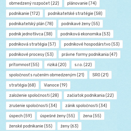
obmedzený rozpočet
(22)
plánovanie
(74)
podnikanie
(172)
podnikateľské stratégie
(58)
podnikateľský plán
(78)
podnikavé ženy
(55)
podnik jednotlivca
(38)
podniková ekonomika
(53)
podniková stratégia
(57)
podnikové hospodárstvo
(53)
podnikové procesy
(53)
právne formy podnikania
(47)
prítomnosť
(55)
riziká
(20)
s.r.o.
(22)
spoločnosť s ručením obmedzeným
(21)
SRO
(21)
stratégia
(68)
Vianoce
(19)
založenie spoločnosti
(28)
začiatok podnikania
(22)
zrušenie spoločnosti
(34)
zánik spoločnosti
(34)
úspech
(59)
úspešné ženy
(55)
žena
(55)
ženské podnikanie
(55)
ženy
(63)