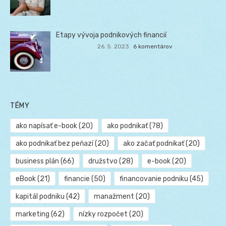
Etapy vývoja podnikových financií
26. 5. 2023
6 komentárov
TÉMY
ako napísať e-book
(20)
ako podnikať
(78)
ako podnikať bez peňazí
(20)
ako začať podnikať
(20)
business plán
(66)
družstvo
(28)
e-book
(20)
eBook
(21)
financie
(50)
financovanie podniku
(45)
kapitál podniku
(42)
manažment
(20)
marketing
(62)
nízky rozpočet
(20)