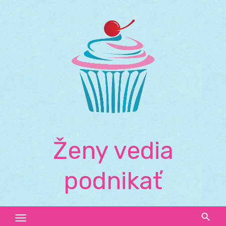
Skip
to
content
Ženy vedia
podnikať