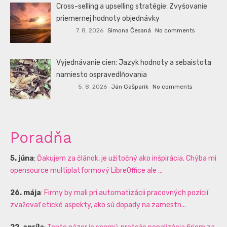
Cross-selling a upselling stratégie: Zvyšovanie
priemernej hodnoty objednávky
7. 8. 2026
Simona Česaná
No comments
Vyjednávanie cien: Jazyk hodnoty a sebaistota
namiesto ospravedlňovania
5. 8. 2026
Ján Gašparík
No comments
Poradňa
5. júna
:
Ďakujem za článok, je užitočný ako inšpirácia. Chýba mi
opensource multiplatformový LibreOffice ale ...
26. mája
:
Firmy by mali pri automatizácii pracovných pozícií
zvažovať etické aspekty, ako sú dopady na zamestn...