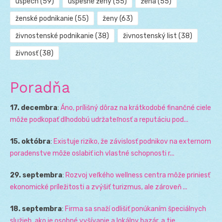
úspech
(59)
úspešné ženy
(55)
žena
(55)
ženské podnikanie
(55)
ženy
(63)
živnostenské podnikanie
(38)
živnostenský list
(38)
živnosť
(38)
Poradňa
17. decembra
:
Áno, prílišný dôraz na krátkodobé finančné ciele
môže podkopať dlhodobú udržateľnosť a reputáciu pod...
15. októbra
:
Existuje riziko, že závislosť podnikov na externom
poradenstve môže oslabiť ich vlastné schopnosti r...
29. septembra
:
Rozvoj veľkého wellness centra môže priniesť
ekonomické príležitosti a zvýšiť turizmus, ale zároveň ...
18. septembra
:
Firma sa snaží odlišiť ponúkaním špeciálnych
služieb, ako je osobné vyšívanie a lokálny bazár, a tie...