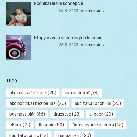
Podnikateľské koncepcie
26. 4. 2023
6 komentárov
Etapy vývoja podnikových financií
26. 5. 2023
6 komentárov
TÉMY
ako napísať e-book
(20)
ako podnikať
(78)
ako podnikať bez peňazí
(20)
ako začať podnikať
(20)
business plán
(66)
družstvo
(28)
e-book
(20)
eBook
(21)
financie
(50)
financovanie podniku
(45)
kapitál podniku
(42)
manažment
(20)