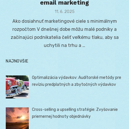
email marketing
Posted
11. 6. 2025
on
Ako dosiahnuť marketingové ciele s minimálnym
rozpočtom V dnešnej dobe môžu malé podniky a
začínajúci podnikatelia čeliť veľkému tlaku, aby sa
uchytili na trhu a …
NAJNOVŠIE
Optimalizácia výdavkov: Audítorské metódy pre
revíziu predplatných a zbytočných výdavkov
Cross-selling a upselling stratégie: Zvyšovanie
priemernej hodnoty objednávky