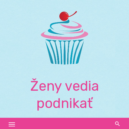
Skip
to
content
Ženy vedia
podnikať