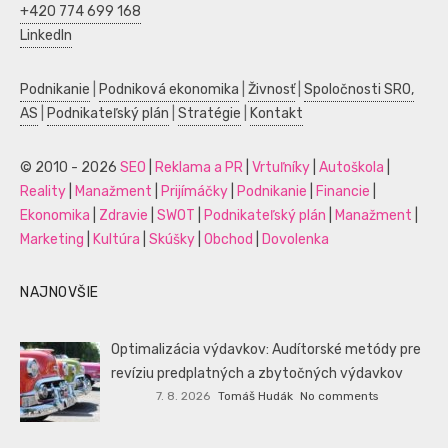
+420 774 699 168
LinkedIn
Podnikanie
|
Podniková ekonomika
|
Živnosť
|
Spoločnosti SRO,
AS
|
Podnikateľský plán
|
Stratégie
|
Kontakt
© 2010 - 2026
SEO
|
Reklama a PR
|
Vrtuľníky
|
Autoškola
|
Reality
|
Manažment
|
Prijímáčky
|
Podnikanie
|
Financie
|
Ekonomika
|
Zdravie
|
SWOT
|
Podnikateľský plán
|
Manažment
|
Marketing
|
Kultúra
|
Skúšky
|
Obchod
|
Dovolenka
NAJNOVŠIE
Optimalizácia výdavkov: Audítorské metódy pre
revíziu predplatných a zbytočných výdavkov
7. 8. 2026
Tomáš Hudák
No comments