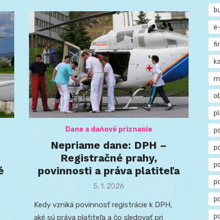
b
e
f
ka
m
o
p
Dane a daňové priznanie
p
Nepriame dane: DPH –
p
Registračné prahy,
p
é
povinnosti a práva platiteľa
po
Posted
5. 1. 2026
on
p
Kedy vzniká povinnosť registrácie k DPH,
p
aké sú práva platiteľa a čo sledovať pri