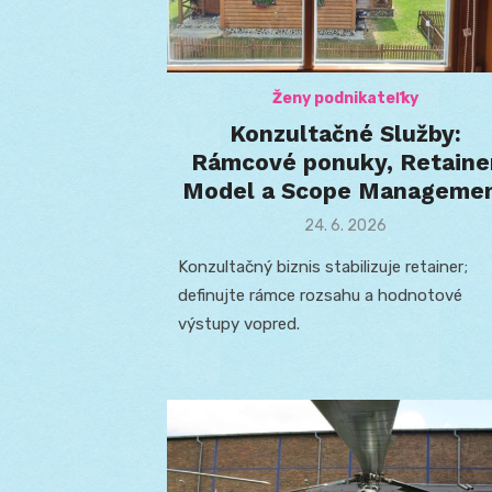
Ženy podnikateľky
Konzultačné Služby:
Rámcové ponuky, Retaine
Model a Scope Manageme
Posted
24. 6. 2026
on
Konzultačný biznis stabilizuje retainer;
definujte rámce rozsahu a hodnotové
výstupy vopred.