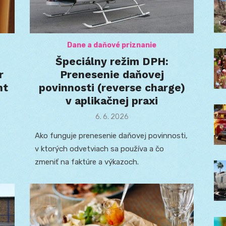
Dane a daňové priznanie
Špeciálny režim DPH:
r
Prenesenie daňovej
nt
povinnosti (reverse charge)
v aplikačnej praxi
Posted
6. 6. 2026
on
Ako funguje prenesenie daňovej povinnosti,
v ktorých odvetviach sa používa a čo
zmeniť na faktúre a výkazoch.