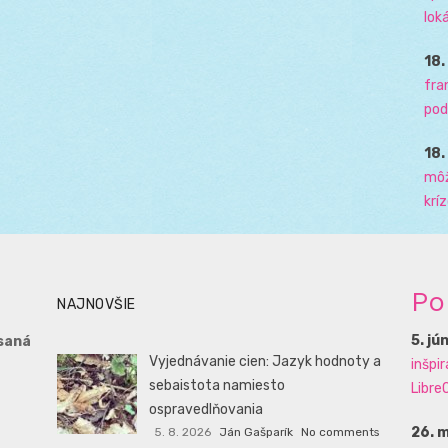
loká
18
fra
pod
18
môž
krí
Po
NAJNOVŠIE
5. jú
saná
Vyjednávanie cien: Jazyk hodnoty a
inšpi
sebaistota namiesto
LibreO
ospravedlňovania
26. 
5. 8. 2026
Ján Gašparík
No comments