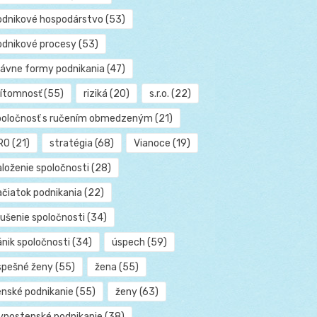
odnikové hospodárstvo
(53)
odnikové procesy
(53)
rávne formy podnikania
(47)
rítomnosť
(55)
riziká
(20)
s.r.o.
(22)
poločnosť s ručením obmedzeným
(21)
RO
(21)
stratégia
(68)
Vianoce
(19)
aloženie spoločnosti
(28)
ačiatok podnikania
(22)
rušenie spoločnosti
(34)
ánik spoločnosti
(34)
úspech
(59)
spešné ženy
(55)
žena
(55)
enské podnikanie
(55)
ženy
(63)
ivnostenské podnikanie
(38)