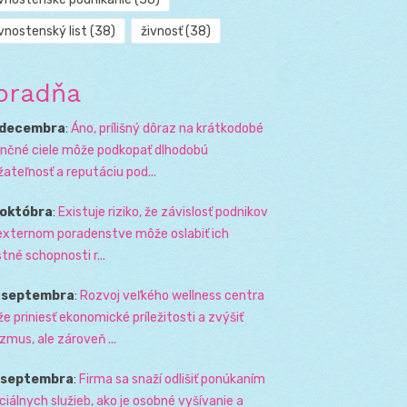
vnostenský list
(38)
živnosť
(38)
oradňa
 decembra
:
Áno, prílišný dôraz na krátkodobé
ančné ciele môže podkopať dlhodobú
žateľnosť a reputáciu pod...
 októbra
:
Existuje riziko, že závislosť podnikov
externom poradenstve môže oslabiť ich
stné schopnosti r...
. septembra
:
Rozvoj veľkého wellness centra
e priniesť ekonomické príležitosti a zvýšiť
izmus, ale zároveň ...
. septembra
:
Firma sa snaží odlišiť ponúkaním
ciálnych služieb, ako je osobné vyšívanie a