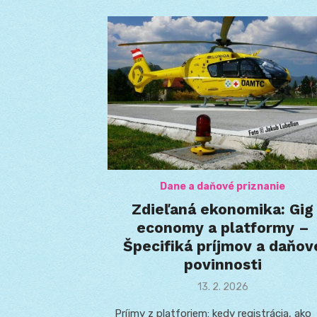
Dane a daňové priznanie
Zdieľaná ekonomika: Gig
economy a platformy –
Špecifiká príjmov a daňov
povinnosti
Posted
13. 2. 2026
on
Príjmy z platforiem: kedy registrácia, ako