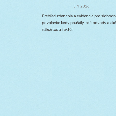
Posted
5. 1. 2026
on
Prehľad zdanenia a evidencie pre slobodn
povolania; kedy paušály, aké odvody a ak
náležitosti faktúr.