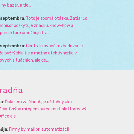
lny bazár, a tie...
. septembra
:
Toto je sporná otázka. Zatiaľ čo
nchisor poskytuje značku, know-how a
poru, ktoré umožňujú fra...
. septembra
:
Centralizované rozhodovanie
e byť rýchlejšie a možno efektívnejšie v
zových situáciách, ale de...
radňa
na
:
Ďakujem za článok, je užitočný ako
rácia. Chýba mi opensource multiplatformový
ffice ale ...
mája
:
Firmy by mali pri automatizácii