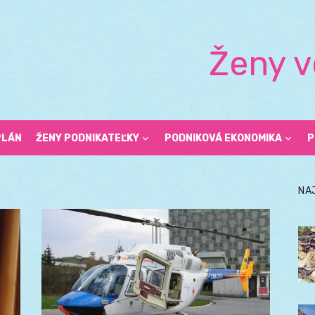
Ženy v
PLÁN
ŽENY PODNIKATEĽKY
PODNIKOVÁ EKONOMIKA
P
NA