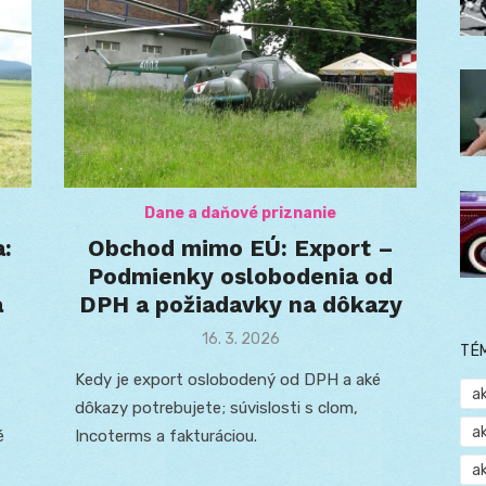
Dane a daňové priznanie
:
Obchod mimo EÚ: Export –
Podmienky oslobodenia od
a
DPH a požiadavky na dôkazy
Posted
16. 3. 2026
TÉ
on
Kedy je export oslobodený od DPH a aké
a
dôkazy potrebujete; súvislosti s clom,
a
é
Incoterms a fakturáciou.
a