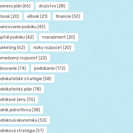
usiness plán
(66)
družstvo
(28)
-book
(20)
eBook
(21)
financie
(50)
inancovanie podniku
(45)
pitál podniku
(42)
manažment
(20)
arketing
(62)
nízky rozpočet
(20)
bmedzený rozpočet
(22)
lánovanie
(74)
podnikanie
(172)
odnikateľské stratégie
(58)
odnikateľský plán
(78)
odnikavé ženy
(55)
dnik jednotlivca
(38)
odniková ekonomika
(53)
odniková stratégia
(57)