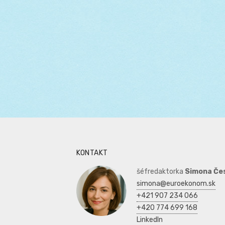
KONTAKT
šéfredaktorka
Simona Če
simona@euroekonom.sk
+421 907 234 066
+420 774 699 168
LinkedIn