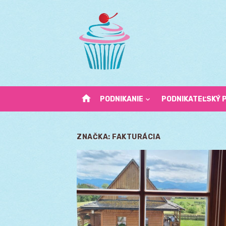
Skip
to
content
home
PODNIKANIE
PODNIKATEĽSKÝ 
ZNAČKA:
FAKTURÁCIA