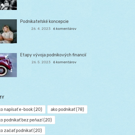
Podnikateľské koncepcie
26. 4. 2023
6 komentárov
Etapy vývoja podnikových financií
26. 5. 2023
6 komentárov
MY
ko napísať e-book
(20)
ako podnikať
(78)
ko podnikať bez peňazí
(20)
ko začať podnikať
(20)