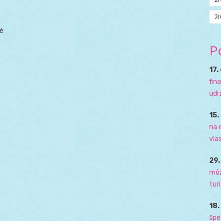
ži
é
é
P
17.
fin
udr
15.
na 
vla
29
môž
tur
18
špe