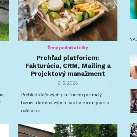
NA
Ženy podnikateľky
Prehľad platforiem:
Fakturácia, CRM, Mailing a
H
Projektový manažment
Posted
8. 5. 2026
on
mu,
Prehľad kľúčových platforiem pre malý
.
biznis a kritériá výberu vrátane integrácií a
nákladov.