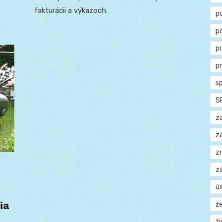
fakturácii a výkazoch.
p
p
p
p
s
S
z
z
z
z
ú
ia
ž
ž