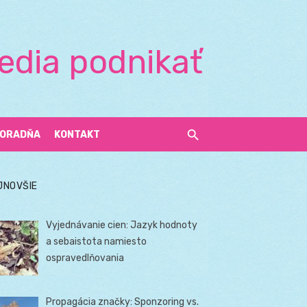
edia podnikať
ORADŇA
KONTAKT
JNOVŠIE
Vyjednávanie cien: Jazyk hodnoty
a sebaistota namiesto
ospravedlňovania
Propagácia značky: Sponzoring vs.