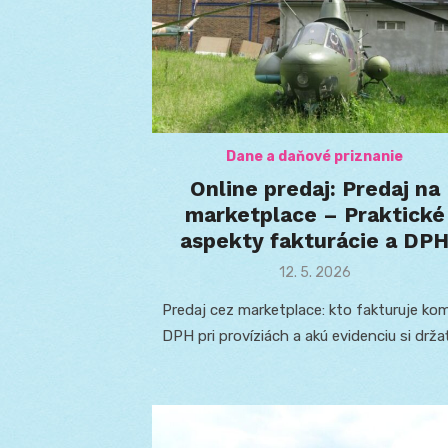
Dane a daňové priznanie
Online predaj: Predaj na
marketplace – Praktické
aspekty fakturácie a DP
Posted
12. 5. 2026
on
Predaj cez marketplace: kto fakturuje ko
DPH pri províziách a akú evidenciu si držať