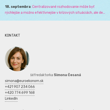
18. septembra
:
Centralizované rozhodovanie môže byť
rýchlejšie a možno efektívnejšie v krízových situáciách, ale de...
KONTAKT
šéfredaktorka
Simona Česaná
simona@euroekonom.sk
+421 907 234 066
+420 774 699 168
LinkedIn