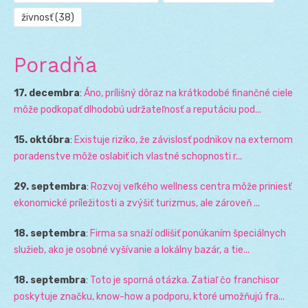
živnosť
(38)
Poradňa
17. decembra
:
Áno, prílišný dôraz na krátkodobé finančné ciele
môže podkopať dlhodobú udržateľnosť a reputáciu pod...
15. októbra
:
Existuje riziko, že závislosť podnikov na externom
poradenstve môže oslabiť ich vlastné schopnosti r...
29. septembra
:
Rozvoj veľkého wellness centra môže priniesť
ekonomické príležitosti a zvýšiť turizmus, ale zároveň ...
18. septembra
:
Firma sa snaží odlišiť ponúkaním špeciálnych
služieb, ako je osobné vyšívanie a lokálny bazár, a tie...
18. septembra
:
Toto je sporná otázka. Zatiaľ čo franchisor
poskytuje značku, know-how a podporu, ktoré umožňujú fra...