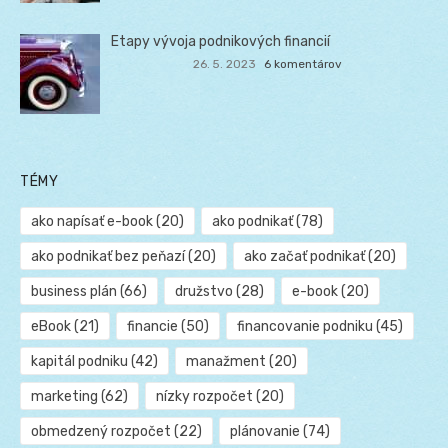
Etapy vývoja podnikových financií
26. 5. 2023
6 komentárov
TÉMY
ako napísať e-book
(20)
ako podnikať
(78)
ako podnikať bez peňazí
(20)
ako začať podnikať
(20)
business plán
(66)
družstvo
(28)
e-book
(20)
eBook
(21)
financie
(50)
financovanie podniku
(45)
kapitál podniku
(42)
manažment
(20)
marketing
(62)
nízky rozpočet
(20)
obmedzený rozpočet
(22)
plánovanie
(74)