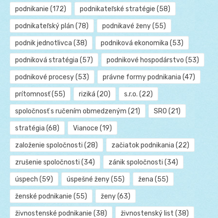
podnikanie
(172)
podnikateľské stratégie
(58)
podnikateľský plán
(78)
podnikavé ženy
(55)
podnik jednotlivca
(38)
podniková ekonomika
(53)
podniková stratégia
(57)
podnikové hospodárstvo
(53)
podnikové procesy
(53)
právne formy podnikania
(47)
prítomnosť
(55)
riziká
(20)
s.r.o.
(22)
spoločnosť s ručením obmedzeným
(21)
SRO
(21)
stratégia
(68)
Vianoce
(19)
založenie spoločnosti
(28)
začiatok podnikania
(22)
zrušenie spoločnosti
(34)
zánik spoločnosti
(34)
úspech
(59)
úspešné ženy
(55)
žena
(55)
ženské podnikanie
(55)
ženy
(63)
živnostenské podnikanie
(38)
živnostenský list
(38)