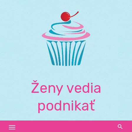
Skip
to
content
Ženy vedia
podnikať