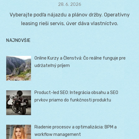
Posted
28. 6. 2026
on
Vyberajte podľa nájazdu a plánov držby. Operatívny
leasing rieši servis, úver dáva vlastníctvo.
NAJNOVŠIE
Online Kurzy a Členstvá: Čo reálne funguje pre
udržateľný príjem
Product-led SEO: Integrácia obsahu a SEO
prvkov priamo do funkčnosti produktu
Riadenie procesov a optimalizácia: BPM a
workflow management