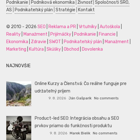
Podnikanie
|
Podniková ekonomika
|
Živnosť
|
Spoločnosti SRO,
AS
|
Podnikateľský plán
|
Stratégie
|
Kontakt
© 2010 - 2026
SEO
|
Reklama a PR
|
Vrtuľníky
|
Autoškola
|
Reality
|
Manažment
|
Prijímáčky
|
Podnikanie
|
Financie
|
Ekonomika
|
Zdravie
|
SWOT
|
Podnikateľský plán
|
Manažment
|
Marketing
|
Kultúra
|
Skúšky
|
Obchod
|
Dovolenka
NAJNOVŠIE
Online Kurzy a Členstvá: Čo reálne funguje pre
udržateľný príjem
9. 8. 2026
Ján Gašparík
No comments
Product-led SEO: Integrácia obsahu a SEO
prvkov priamo do funkčnosti produktu
9. 8. 2026
Marek Bielik
No comments