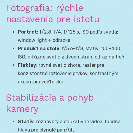
Fotografia: rýchle
nastavenia pre istotu
Portrét
: f/2.8–f/4, 1/125 s, ISO podľa svetla;
window light + odrazka.
Produkt na stole
: f/5.6–f/8, statív, 100–400
ISO, difúzne svetlo z dvoch strán, odraz na tieň.
Flat lay
: rovné svetlo zhora, raster pre
konzistentné rozloženie prvkov, kontrastným
akcentom veďte oko.
Stabilizácia a pohyb
kamery
Statív
: rozhovory a edukatívne videá; fluidná
hlava pre plynulé pan/tilt.