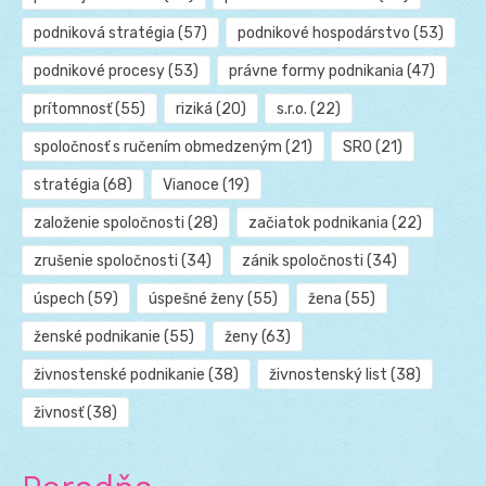
podniková stratégia
(57)
podnikové hospodárstvo
(53)
podnikové procesy
(53)
právne formy podnikania
(47)
prítomnosť
(55)
riziká
(20)
s.r.o.
(22)
spoločnosť s ručením obmedzeným
(21)
SRO
(21)
stratégia
(68)
Vianoce
(19)
založenie spoločnosti
(28)
začiatok podnikania
(22)
zrušenie spoločnosti
(34)
zánik spoločnosti
(34)
úspech
(59)
úspešné ženy
(55)
žena
(55)
ženské podnikanie
(55)
ženy
(63)
živnostenské podnikanie
(38)
živnostenský list
(38)
živnosť
(38)