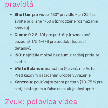
pravidlá
Shutter
pre video: 180° pravidlo – pri 25 fps
zvoľte približne 1/50 s (prirodzené rozmazanie
pohybu).
Clona
: f/2.8–f/4 pre portréty (rozmazané
pozadie), f/5.6–f/8 pre produkt (ostrosť
detailov).
ISO
: najnižšie možné bez šumu; radšej pridajte
svetlo.
White Balance
: manuálne (Kelvin), nie Auto.
Pred každým natáčaním urobte vyváženie.
Kontrola
: používajte zebra pattern (70–75 % pre
pleť), histogram a false color ak je dostupné.
Zvuk: polovica videa