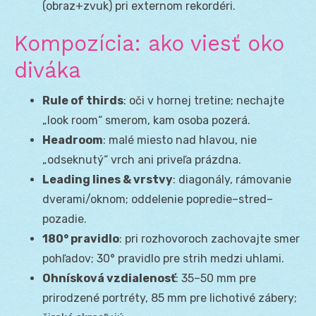
(obraz+zvuk) pri externom rekordéri.
Kompozícia: ako viesť oko
diváka
Rule of thirds
: oči v hornej tretine; nechajte
„look room“ smerom, kam osoba pozerá.
Headroom
: malé miesto nad hlavou, nie
„odseknutý“ vrch ani priveľa prázdna.
Leading lines & vrstvy
: diagonály, rámovanie
dverami/oknom; oddelenie popredie–stred–
pozadie.
180° pravidlo
: pri rozhovoroch zachovajte smer
pohľadov; 30° pravidlo pre strih medzi uhlami.
Ohnísková vzdialenosť
: 35–50 mm pre
prirodzené portréty, 85 mm pre lichotivé zábery;