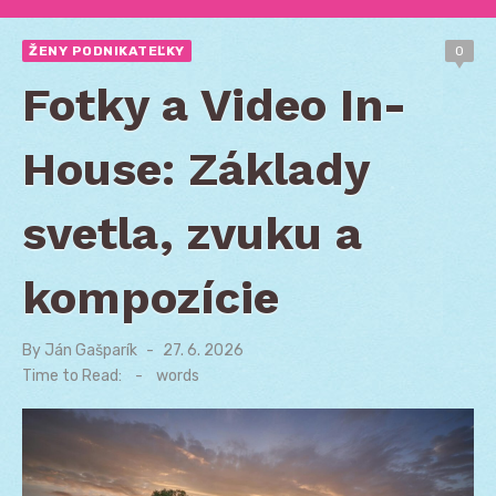
ŽENY PODNIKATEĽKY
0
Fotky a Video In-
House: Základy
svetla, zvuku a
kompozície
By
Ján Gašparík
Posted
27. 6. 2026
on
Time to Read:
-
words