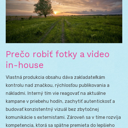
Prečo robiť fotky a video
in-house
Vlastná produkcia obsahu dáva zakladateľkám
kontrolu nad značkou, rýchlosťou publikovania a
nákladmi. Interný tím vie reagovať na aktuálne
kampane v priebehu hodín, zachytiť autentickosť a
budovať konzistentný vizuál bez zbytočnej
komunikácie s externistami. Zároveň sa v tíme rozvíja
kompetencia, ktorá sa spätne premieta do lepšieho