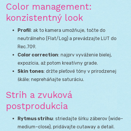
Color management:
konzistentný look
Profil
: ak to kamera umožňuje, točte do
neutrálneho (Flat/Log) a prevádzajte LUT do
Rec.709.
Color correction
: najprv vyváženie bielej,
expozícia, až potom kreatívny grade.
Skin tones
: držte pleťové tóny v prirodzenej
škále; nepreháňajte saturáciu.
Strih a zvuková
postprodukcia
Rytmus strihu
: striedajte šírku záberov (wide–
medium–close), pridávajte cutaway a detail.