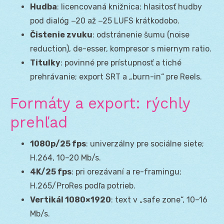
Hudba
: licencovaná knižnica; hlasitosť hudby
pod dialóg −20 až −25 LUFS krátkodobo.
Čistenie zvuku
: odstránenie šumu (noise
reduction), de-esser, kompresor s miernym ratio.
Titulky
: povinné pre prístupnosť a tiché
prehrávanie; export SRT a „burn-in“ pre Reels.
Formáty a export: rýchly
prehľad
1080p/25 fps
: univerzálny pre sociálne siete;
H.264, 10–20 Mb/s.
4K/25 fps
: pri orezávaní a re-framingu;
H.265/ProRes podľa potrieb.
Vertikál 1080×1920
: text v „safe zone“, 10–16
Mb/s.