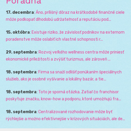
Poradňa
17. decembra
:
Áno, prílišný dôraz na krátkodobé finančné ciele
môže podkopať dlhodobú udržateľnosť a reputáciu pod...
15. októbra
:
Existuje riziko, že závislosť podnikov na externom
poradenstve môže oslabiť ich vlastné schopnosti r...
29. septembra
:
Rozvoj veľkého wellness centra môže priniesť
ekonomické príležitosti a zvýšiť turizmus, ale zároveň ...
18. septembra
:
Firma sa snaží odlišiť ponúkaním špeciálnych
služieb, ako je osobné vyšívanie a lokálny bazár, a tie...
18. septembra
:
Toto je sporná otázka. Zatiaľ čo franchisor
poskytuje značku, know-how a podporu, ktoré umožňujú fra...
18. septembra
:
Centralizované rozhodovanie môže byť
rýchlejšie a možno efektívnejšie v krízových situáciách, ale de...