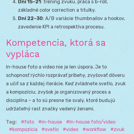
Dni 15–21
: tréning zvuku, práca s b-roll,
základné color correction a titulky.
Dni 22–30
: A/B variácie thumbnailov a hookov,
zavedenie KPI a retrospektíva procesu.
Kompetencia, ktorá sa
vypláca
In-house foto a video nie je len úspora. Je to
schopnosť rýchlo rozprávať príbehy, zvyšovať dôveru
a učiť sa z každej iterácie. Keď zvládnete svetlo, zvuk
a kompozíciu, zvyšok je organizovaný proces a
disciplína – a to sú presne tie svaly, ktoré budujú
udržateľný rast značky vedený ženami.
Tag:
foto
in-house
In-house foto/video
kompozícia
svetlo
video
workflow
zvuk