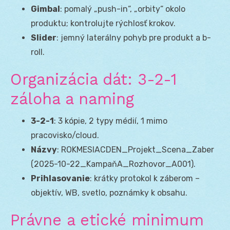
Gimbal
: pomalý „push-in“, „orbity“ okolo
produktu; kontrolujte rýchlosť krokov.
Slider
: jemný laterálny pohyb pre produkt a b-
roll.
Organizácia dát: 3-2-1
záloha a naming
3-2-1
: 3 kópie, 2 typy médií, 1 mimo
pracovisko/cloud.
Názvy
: ROKMESIACDEN_Projekt_Scena_Zaber
(2025-10-22_KampaňA_Rozhovor_A001).
Prihlasovanie
: krátky protokol k záberom –
objektív, WB, svetlo, poznámky k obsahu.
Právne a etické minimum