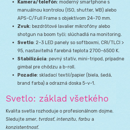
Kamera/telefón
: moderný smartphone s
manuálnou kontrolou (ISO, shutter, WB) alebo
APS-C/Full Frame s objektívom 24–70 mm.
Zvuk
: bezdrôtové lavalier mikrofóny alebo
shotgun na boom tyči; slúchadlá na monitoring.
Svetlo
: 2–3 LED panely so softboxmi, CRI/TLCI >
95, nastaviteľná farebná teplota 2700–6500 K.
Stabilizácia
: pevný statív, mini-tripod, prípadne
gimbal pre chôdzu a b-roll.
Pozadie
: skladací textil/papier (biela, šedá,
brand farba) a odrazná doska 5-v-1.
Svetlo: základ všetkého
Kvalita svetla rozhoduje o profesionálnom dojme.
Sledujte
smer
,
tvrdosť
,
intenzitu
,
farbu
a
konzistentnosť
.