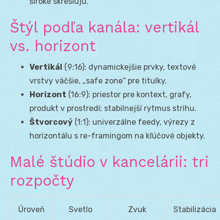
široké skresľujú.
Štýl podľa kanála: vertikál
vs. horizont
Vertikál
(9:16): dynamickejšie prvky, textové
vrstvy väčšie, „safe zone“ pre titulky.
Horizont
(16:9): priestor pre kontext, grafy,
produkt v prostredí; stabilnejší rytmus strihu.
Štvorcový
(1:1): univerzálne feedy, výrezy z
horizontálu s re-framingom na kľúčové objekty.
Malé štúdio v kancelárii: tri
rozpočty
Úroveň
Svetlo
Zvuk
Stabilizácia