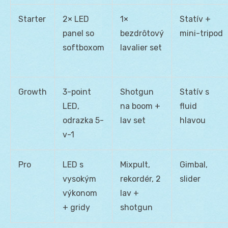
Starter
2× LED
1×
Statív +
panel so
bezdrôtový
mini-tripod
softboxom
lavalier set
Growth
3-point
Shotgun
Statív s
LED,
na boom +
fluid
odrazka 5-
lav set
hlavou
v-1
Pro
LED s
Mixpult,
Gimbal,
vysokým
rekordér, 2
slider
výkonom
lav +
+ gridy
shotgun