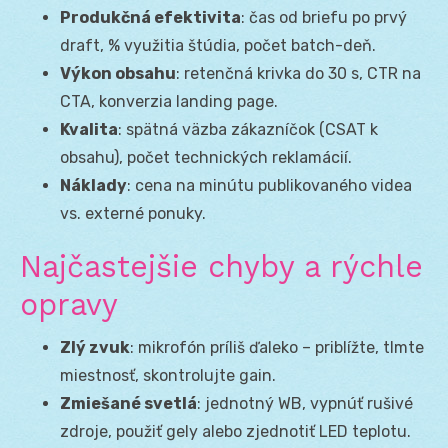
Produkčná efektivita
: čas od briefu po prvý
draft, % využitia štúdia, počet batch-deň.
Výkon obsahu
: retenčná krivka do 30 s, CTR na
CTA, konverzia landing page.
Kvalita
: spätná väzba zákazníčok (CSAT k
obsahu), počet technických reklamácií.
Náklady
: cena na minútu publikovaného videa
vs. externé ponuky.
Najčastejšie chyby a rýchle
opravy
Zlý zvuk
: mikrofón príliš ďaleko – priblížte, tlmte
miestnosť, skontrolujte gain.
Zmiešané svetlá
: jednotný WB, vypnúť rušivé
zdroje, použiť gely alebo zjednotiť LED teplotu.