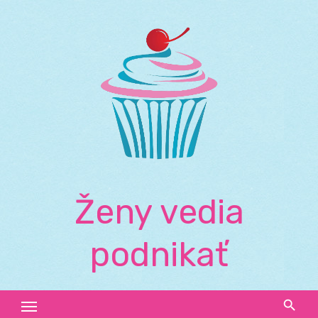
Skip
to
content
Ženy vedia
podnikať