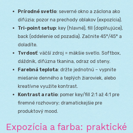
Prírodné svetlo
: severné okno a záclona ako
difúzia; pozor na prechody oblakov (expozícia).
Tri-point setup
: key (hlavné), fill (doplňujúce),
back (oddelenie od pozadia). Začnite 45°/45° a
doladíte.
Tvrdosť
: väčší zdroj = mäkšie svetlo. Softbox,
dáždnik, difúzna tkanina, odraz od steny.
Farebná teplota
: držte jednotnú – vypnite
miešanie denného a teplých žiaroviek, alebo
kreatívne využite kontrast.
Kontrast a ratio
: pomer key/fill 2:1 až 4:1 pre
firemné rozhovory; dramatickejšie pre
produktový mood.
Expozícia a farba: praktické