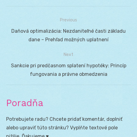
Previous
Navigácia
Previous
Daňová optimalizácia: Nezdaniteľné časti základu
v
post:
dane – Prehľad možných uplatnení
článku
Next
Next
Sankcie pri predčasnom splatení hypotéky: Princíp
post:
fungovania a právne obmedzenia
Poradňa
Potrebujete radu? Chcete pridať komentár, doplniť
alebo upraviť túto stránku? Vyplňte textové pole
nižšie. Ďakujeme ♥