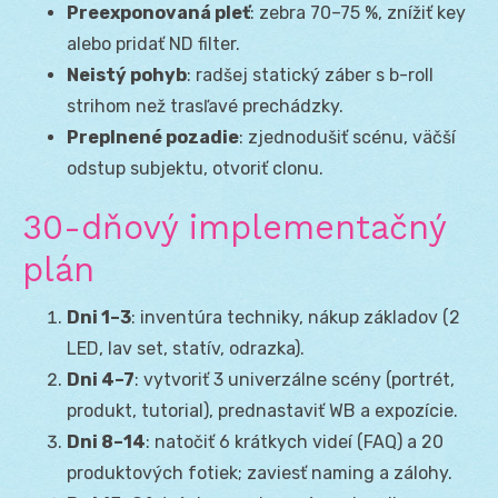
Preexponovaná pleť
: zebra 70–75 %, znížiť key
alebo pridať ND filter.
Neistý pohyb
: radšej statický záber s b-roll
strihom než trasľavé prechádzky.
Preplnené pozadie
: zjednodušiť scénu, väčší
odstup subjektu, otvoriť clonu.
30-dňový implementačný
plán
Dni 1–3
: inventúra techniky, nákup základov (2
LED, lav set, statív, odrazka).
Dni 4–7
: vytvoriť 3 univerzálne scény (portrét,
produkt, tutorial), prednastaviť WB a expozície.
Dni 8–14
: natočiť 6 krátkych videí (FAQ) a 20
produktových fotiek; zaviesť naming a zálohy.