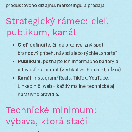
produktového dizajnu, marketingu a predaja.
Strategický rámec: cieľ,
publikum, kanál
Cieľ
: definujte, či ide o konverzný spot,
brandový príbeh, návod alebo rýchle „shorts“.
Publikum
: poznajte ich informačné bariéry a
citlivosť na formát (vertikál vs. horizont, dĺžka).
Kanál
: Instagram/Reels, TikTok, YouTube,
LinkedIn či web – každý má iné technické aj
naratívne pravidlá.
Technické minimum:
výbava, ktorá stačí