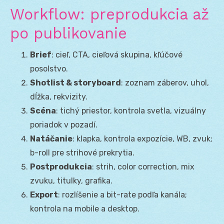
Workflow: preprodukcia až
po publikovanie
Brief
: cieľ, CTA, cieľová skupina, kľúčové
posolstvo.
Shotlist & storyboard
: zoznam záberov, uhol,
dĺžka, rekvizity.
Scéna
: tichý priestor, kontrola svetla, vizuálny
poriadok v pozadí.
Natáčanie
: klapka, kontrola expozície, WB, zvuk;
b-roll pre strihové prekrytia.
Postprodukcia
: strih, color correction, mix
zvuku, titulky, grafika.
Export
: rozlíšenie a bit-rate podľa kanála;
kontrola na mobile a desktop.