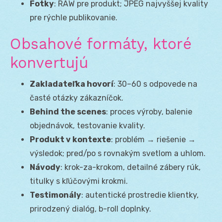
Fotky
: RAW pre produkt; JPEG najvyššej kvality
pre rýchle publikovanie.
Obsahové formáty, ktoré
konvertujú
Zakladateľka hovorí
: 30–60 s odpovede na
časté otázky zákazníčok.
Behind the scenes
: proces výroby, balenie
objednávok, testovanie kvality.
Produkt v kontexte
: problém → riešenie →
výsledok; pred/po s rovnakým svetlom a uhlom.
Návody
: krok-za-krokom, detailné zábery rúk,
titulky s kľúčovými krokmi.
Testimonály
: autentické prostredie klientky,
prirodzený dialóg, b-roll doplnky.