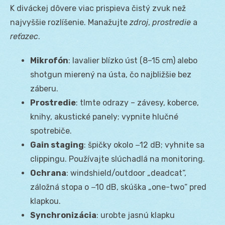
K diváckej dôvere viac prispieva čistý zvuk než
najvyššie rozlíšenie. Manažujte
zdroj
,
prostredie
a
reťazec
.
Mikrofón
: lavalier blízko úst (8–15 cm) alebo
shotgun mierený na ústa, čo najbližšie bez
záberu.
Prostredie
: tlmte odrazy – závesy, koberce,
knihy, akustické panely; vypnite hlučné
spotrebiče.
Gain staging
: špičky okolo −12 dB; vyhnite sa
clippingu. Používajte slúchadlá na monitoring.
Ochrana
: windshield/outdoor „deadcat“,
záložná stopa o −10 dB, skúška „one-two“ pred
klapkou.
Synchronizácia
: urobte jasnú klapku