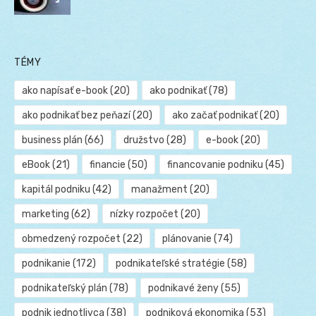
TÉMY
ako napísať e-book
(20)
ako podnikať
(78)
ako podnikať bez peňazí
(20)
ako začať podnikať
(20)
business plán
(66)
družstvo
(28)
e-book
(20)
eBook
(21)
financie
(50)
financovanie podniku
(45)
kapitál podniku
(42)
manažment
(20)
marketing
(62)
nízky rozpočet
(20)
obmedzený rozpočet
(22)
plánovanie
(74)
podnikanie
(172)
podnikateľské stratégie
(58)
podnikateľský plán
(78)
podnikavé ženy
(55)
podnik jednotlivca
(38)
podniková ekonomika
(53)