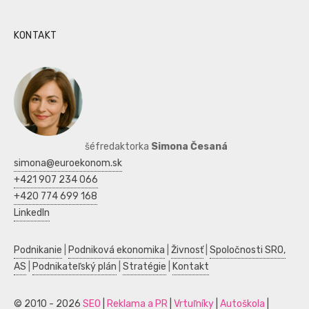
KONTAKT
šéfredaktorka
Simona Česaná
simona@euroekonom.sk
+421 907 234 066
+420 774 699 168
LinkedIn
Podnikanie
|
Podniková ekonomika
|
Živnosť
|
Spoločnosti SRO,
AS
|
Podnikateľský plán
|
Stratégie
|
Kontakt
© 2010 - 2026
SEO
|
Reklama a PR
|
Vrtuľníky
|
Autoškola
|