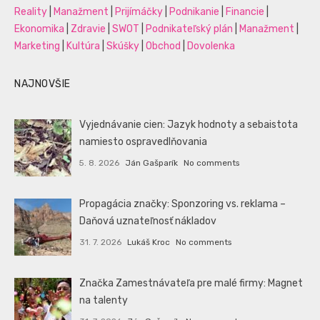
Reality
|
Manažment
|
Prijímáčky
|
Podnikanie
|
Financie
|
Ekonomika
|
Zdravie
|
SWOT
|
Podnikateľský plán
|
Manažment
|
Marketing
|
Kultúra
|
Skúšky
|
Obchod
|
Dovolenka
NAJNOVŠIE
Vyjednávanie cien: Jazyk hodnoty a sebaistota
namiesto ospravedlňovania
5. 8. 2026
Ján Gašparík
No comments
Propagácia značky: Sponzoring vs. reklama –
Daňová uznateľnosť nákladov
31. 7. 2026
Lukáš Kroc
No comments
Značka Zamestnávateľa pre malé firmy: Magnet
na talenty