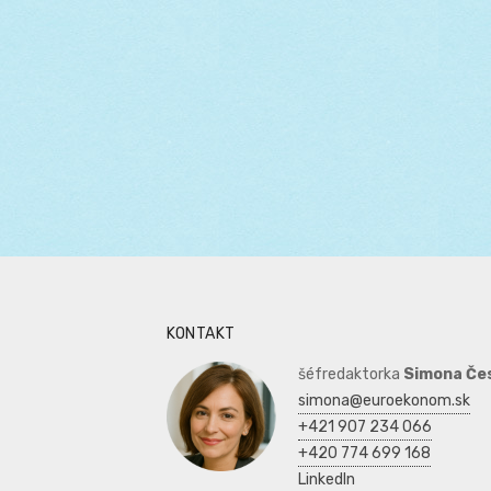
KONTAKT
šéfredaktorka
Simona Če
simona@euroekonom.sk
+421 907 234 066
+420 774 699 168
LinkedIn