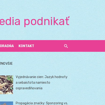
edia podnikať
ORADŇA
KONTAKT
JNOVŠIE
Vyjednávanie cien: Jazyk hodnoty
a sebaistota namiesto
ospravedlňovania
Propagácia značky: Sponzoring vs.