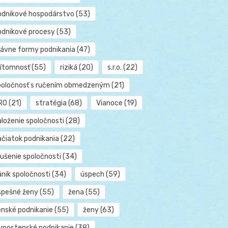
odnikové hospodárstvo
(53)
odnikové procesy
(53)
rávne formy podnikania
(47)
rítomnosť
(55)
riziká
(20)
s.r.o.
(22)
poločnosť s ručením obmedzeným
(21)
RO
(21)
stratégia
(68)
Vianoce
(19)
aloženie spoločnosti
(28)
ačiatok podnikania
(22)
rušenie spoločnosti
(34)
ánik spoločnosti
(34)
úspech
(59)
spešné ženy
(55)
žena
(55)
enské podnikanie
(55)
ženy
(63)
ivnostenské podnikanie
(38)