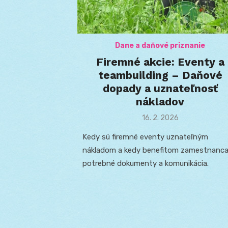
Dane a daňové priznanie
Firemné akcie: Eventy a
teambuilding – Daňové
dopady a uznateľnosť
nákladov
Posted
16. 2. 2026
on
Kedy sú firemné eventy uznateľným
nákladom a kedy benefitom zamestnanca
potrebné dokumenty a komunikácia.