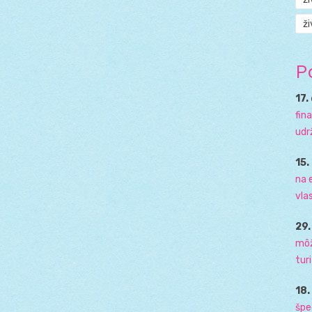
ži
P
17.
fin
udr
15.
na 
vla
29
môž
tur
18
špe