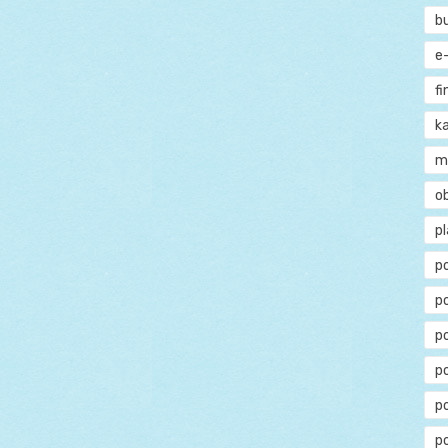
b
e
f
ka
m
o
p
p
p
p
po
p
p