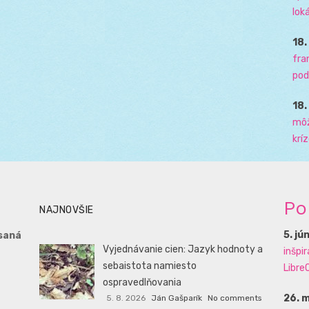
loká
18
fra
pod
18
môž
krí
Po
NAJNOVŠIE
5. jú
saná
Vyjednávanie cien: Jazyk hodnoty a
inšpi
sebaistota namiesto
LibreO
ospravedlňovania
26. 
5. 8. 2026
Ján Gašparík
No comments