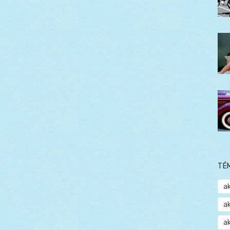
TÉ
a
a
a