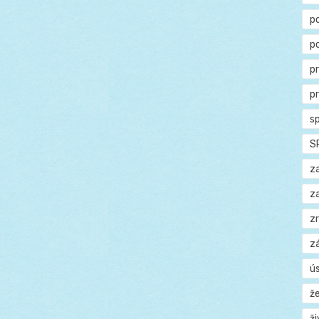
p
p
p
p
s
S
z
z
z
z
ú
ž
ž