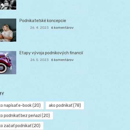
Podnikateľské koncepcie
26. 4. 2023
6 komentárov
Etapy vývoja podnikových financií
26. 5. 2023
6 komentárov
MY
ko napísať e-book
(20)
ako podnikať
(78)
ko podnikať bez peňazí
(20)
ko začať podnikať
(20)