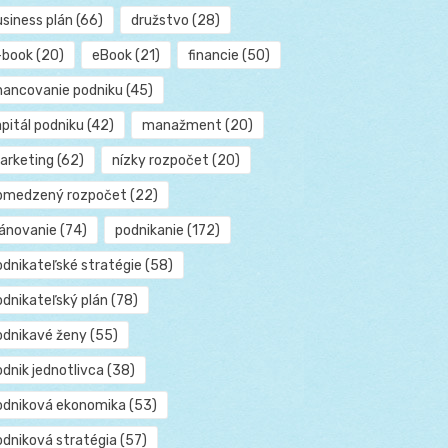
usiness plán
(66)
družstvo
(28)
-book
(20)
eBook
(21)
financie
(50)
inancovanie podniku
(45)
pitál podniku
(42)
manažment
(20)
arketing
(62)
nízky rozpočet
(20)
bmedzený rozpočet
(22)
lánovanie
(74)
podnikanie
(172)
odnikateľské stratégie
(58)
odnikateľský plán
(78)
odnikavé ženy
(55)
dnik jednotlivca
(38)
odniková ekonomika
(53)
odniková stratégia
(57)