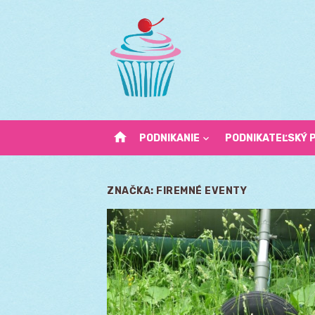
Skip
to
content
home
PODNIKANIE
PODNIKATEĽSKÝ 
ZNAČKA:
FIREMNÉ EVENTY