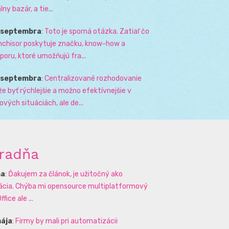
lny bazár, a tie...
. septembra
:
Toto je sporná otázka. Zatiaľ čo
nchisor poskytuje značku, know-how a
poru, ktoré umožňujú fra...
. septembra
:
Centralizované rozhodovanie
e byť rýchlejšie a možno efektívnejšie v
zových situáciách, ale de...
radňa
na
:
Ďakujem za článok, je užitočný ako
rácia. Chýba mi opensource multiplatformový
ffice ale ...
mája
:
Firmy by mali pri automatizácii