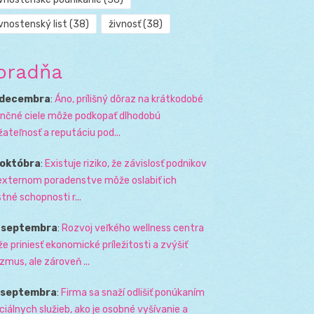
vnostenský list
(38)
živnosť
(38)
oradňa
 decembra
:
Áno, prílišný dôraz na krátkodobé
ančné ciele môže podkopať dlhodobú
žateľnosť a reputáciu pod...
 októbra
:
Existuje riziko, že závislosť podnikov
externom poradenstve môže oslabiť ich
stné schopnosti r...
. septembra
:
Rozvoj veľkého wellness centra
e priniesť ekonomické príležitosti a zvýšiť
izmus, ale zároveň ...
. septembra
:
Firma sa snaží odlišiť ponúkaním
ciálnych služieb, ako je osobné vyšívanie a