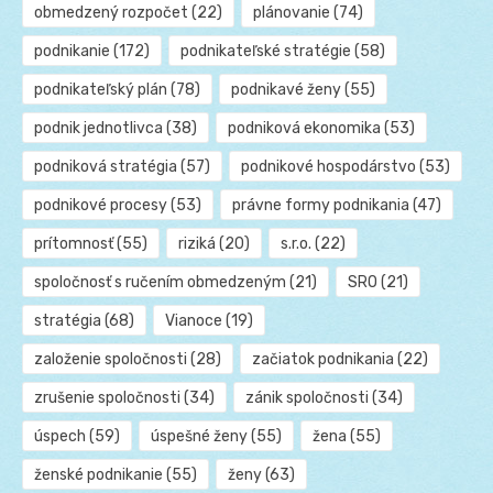
obmedzený rozpočet
(22)
plánovanie
(74)
podnikanie
(172)
podnikateľské stratégie
(58)
podnikateľský plán
(78)
podnikavé ženy
(55)
podnik jednotlivca
(38)
podniková ekonomika
(53)
podniková stratégia
(57)
podnikové hospodárstvo
(53)
podnikové procesy
(53)
právne formy podnikania
(47)
prítomnosť
(55)
riziká
(20)
s.r.o.
(22)
spoločnosť s ručením obmedzeným
(21)
SRO
(21)
stratégia
(68)
Vianoce
(19)
založenie spoločnosti
(28)
začiatok podnikania
(22)
zrušenie spoločnosti
(34)
zánik spoločnosti
(34)
úspech
(59)
úspešné ženy
(55)
žena
(55)
ženské podnikanie
(55)
ženy
(63)