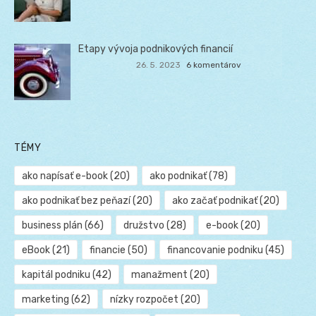
Etapy vývoja podnikových financií
26. 5. 2023
6 komentárov
TÉMY
ako napísať e-book
(20)
ako podnikať
(78)
ako podnikať bez peňazí
(20)
ako začať podnikať
(20)
business plán
(66)
družstvo
(28)
e-book
(20)
eBook
(21)
financie
(50)
financovanie podniku
(45)
kapitál podniku
(42)
manažment
(20)
marketing
(62)
nízky rozpočet
(20)