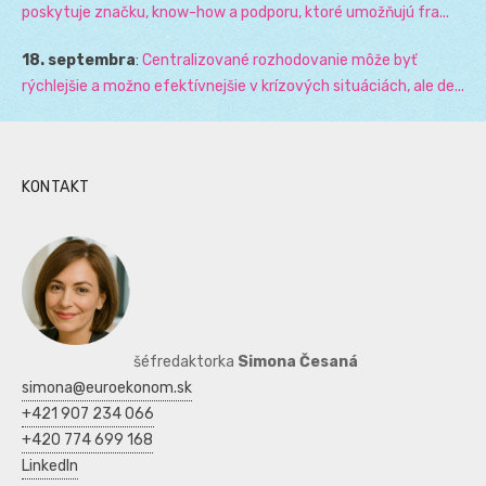
poskytuje značku, know-how a podporu, ktoré umožňujú fra...
18. septembra
:
Centralizované rozhodovanie môže byť
rýchlejšie a možno efektívnejšie v krízových situáciách, ale de...
KONTAKT
šéfredaktorka
Simona Česaná
simona@euroekonom.sk
+421 907 234 066
+420 774 699 168
LinkedIn