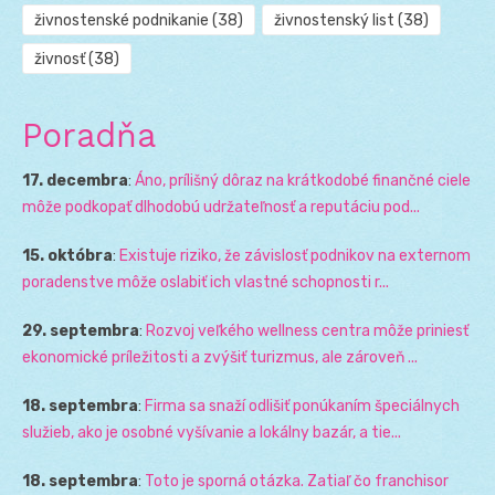
živnostenské podnikanie
(38)
živnostenský list
(38)
živnosť
(38)
Poradňa
17. decembra
:
Áno, prílišný dôraz na krátkodobé finančné ciele
môže podkopať dlhodobú udržateľnosť a reputáciu pod...
15. októbra
:
Existuje riziko, že závislosť podnikov na externom
poradenstve môže oslabiť ich vlastné schopnosti r...
29. septembra
:
Rozvoj veľkého wellness centra môže priniesť
ekonomické príležitosti a zvýšiť turizmus, ale zároveň ...
18. septembra
:
Firma sa snaží odlišiť ponúkaním špeciálnych
služieb, ako je osobné vyšívanie a lokálny bazár, a tie...
18. septembra
:
Toto je sporná otázka. Zatiaľ čo franchisor