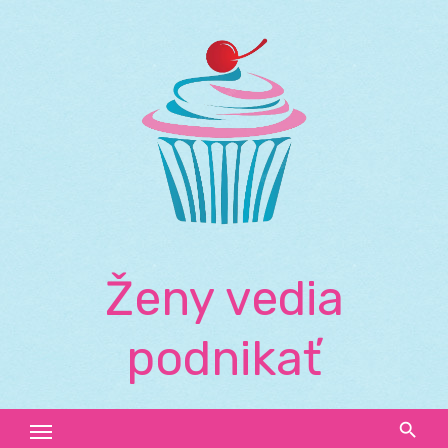
Skip
to
content
Ženy vedia
podnikať