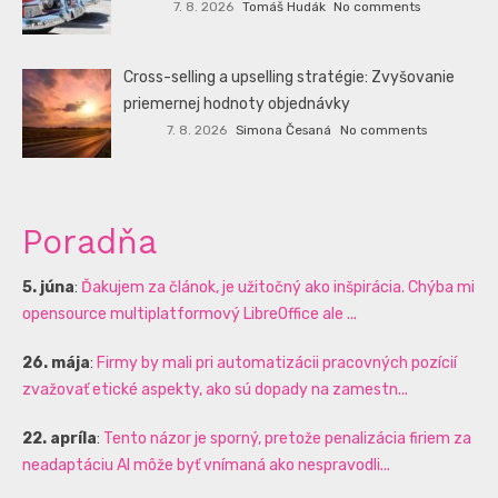
7. 8. 2026
Tomáš Hudák
No comments
Cross-selling a upselling stratégie: Zvyšovanie
priemernej hodnoty objednávky
7. 8. 2026
Simona Česaná
No comments
Poradňa
5. júna
:
Ďakujem za článok, je užitočný ako inšpirácia. Chýba mi
opensource multiplatformový LibreOffice ale ...
26. mája
:
Firmy by mali pri automatizácii pracovných pozícií
zvažovať etické aspekty, ako sú dopady na zamestn...
22. apríla
:
Tento názor je sporný, pretože penalizácia firiem za
neadaptáciu AI môže byť vnímaná ako nespravodli...