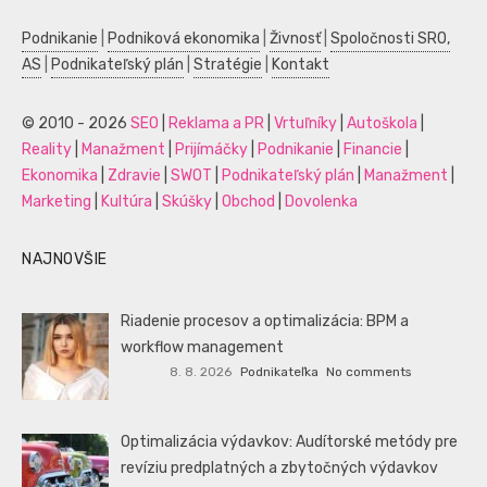
Podnikanie
|
Podniková ekonomika
|
Živnosť
|
Spoločnosti SRO,
AS
|
Podnikateľský plán
|
Stratégie
|
Kontakt
© 2010 - 2026
SEO
|
Reklama a PR
|
Vrtuľníky
|
Autoškola
|
Reality
|
Manažment
|
Prijímáčky
|
Podnikanie
|
Financie
|
Ekonomika
|
Zdravie
|
SWOT
|
Podnikateľský plán
|
Manažment
|
Marketing
|
Kultúra
|
Skúšky
|
Obchod
|
Dovolenka
NAJNOVŠIE
Riadenie procesov a optimalizácia: BPM a
workflow management
8. 8. 2026
Podnikateľka
No comments
Optimalizácia výdavkov: Audítorské metódy pre
revíziu predplatných a zbytočných výdavkov