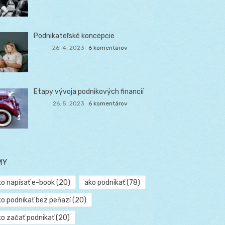
Podnikateľské koncepcie
26. 4. 2023
6 komentárov
Etapy vývoja podnikových financií
26. 5. 2023
6 komentárov
MY
ko napísať e-book
(20)
ako podnikať
(78)
ko podnikať bez peňazí
(20)
ko začať podnikať
(20)