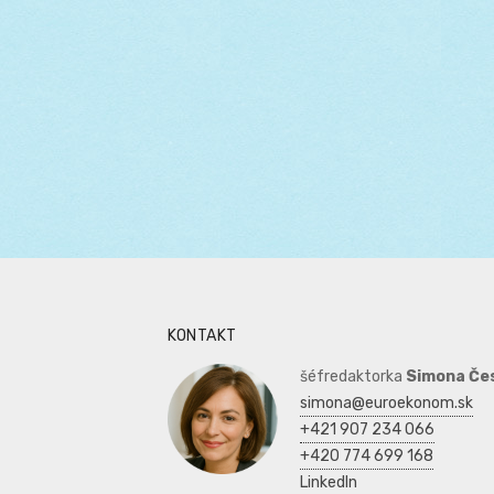
KONTAKT
šéfredaktorka
Simona Če
simona@euroekonom.sk
+421 907 234 066
+420 774 699 168
LinkedIn