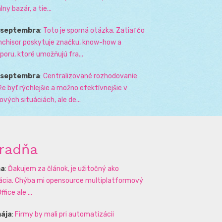
lny bazár, a tie...
. septembra
:
Toto je sporná otázka. Zatiaľ čo
nchisor poskytuje značku, know-how a
poru, ktoré umožňujú fra...
. septembra
:
Centralizované rozhodovanie
e byť rýchlejšie a možno efektívnejšie v
zových situáciách, ale de...
radňa
na
:
Ďakujem za článok, je užitočný ako
rácia. Chýba mi opensource multiplatformový
ffice ale ...
mája
:
Firmy by mali pri automatizácii