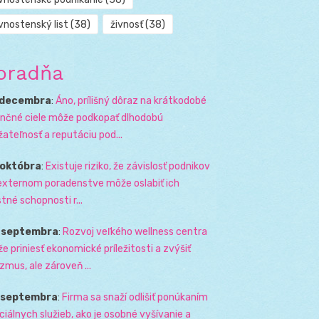
vnostenský list
(38)
živnosť
(38)
oradňa
 decembra
:
Áno, prílišný dôraz na krátkodobé
ančné ciele môže podkopať dlhodobú
žateľnosť a reputáciu pod...
 októbra
:
Existuje riziko, že závislosť podnikov
externom poradenstve môže oslabiť ich
stné schopnosti r...
. septembra
:
Rozvoj veľkého wellness centra
e priniesť ekonomické príležitosti a zvýšiť
izmus, ale zároveň ...
. septembra
:
Firma sa snaží odlišiť ponúkaním
ciálnych služieb, ako je osobné vyšívanie a