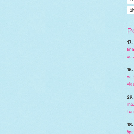
ži
P
17.
fin
udr
15.
na 
vla
29
môž
tur
18
špe