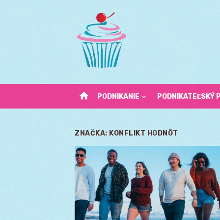
Skip
to
content
home
PODNIKANIE
PODNIKATEĽSKÝ 
ZNAČKA:
KONFLIKT HODNÔT