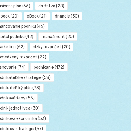
usiness plán
(66)
družstvo
(28)
-book
(20)
eBook
(21)
financie
(50)
inancovanie podniku
(45)
pitál podniku
(42)
manažment
(20)
arketing
(62)
nízky rozpočet
(20)
bmedzený rozpočet
(22)
lánovanie
(74)
podnikanie
(172)
odnikateľské stratégie
(58)
odnikateľský plán
(78)
odnikavé ženy
(55)
dnik jednotlivca
(38)
odniková ekonomika
(53)
odniková stratégia
(57)