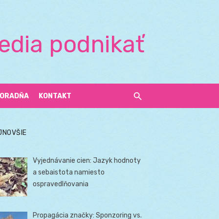
edia podnikať
ORADŇA
KONTAKT
JNOVŠIE
Vyjednávanie cien: Jazyk hodnoty
a sebaistota namiesto
ospravedlňovania
Propagácia značky: Sponzoring vs.