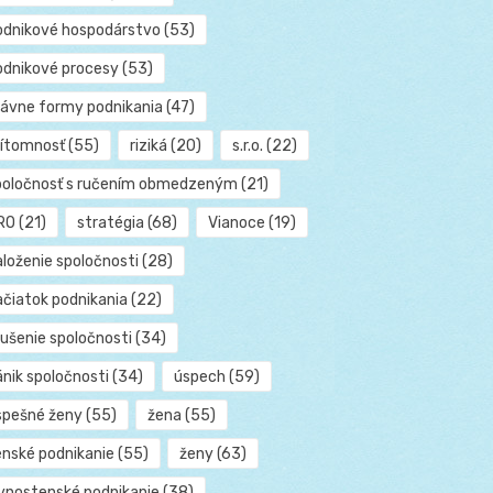
odnikové hospodárstvo
(53)
odnikové procesy
(53)
rávne formy podnikania
(47)
rítomnosť
(55)
riziká
(20)
s.r.o.
(22)
poločnosť s ručením obmedzeným
(21)
RO
(21)
stratégia
(68)
Vianoce
(19)
aloženie spoločnosti
(28)
ačiatok podnikania
(22)
rušenie spoločnosti
(34)
ánik spoločnosti
(34)
úspech
(59)
spešné ženy
(55)
žena
(55)
enské podnikanie
(55)
ženy
(63)
ivnostenské podnikanie
(38)