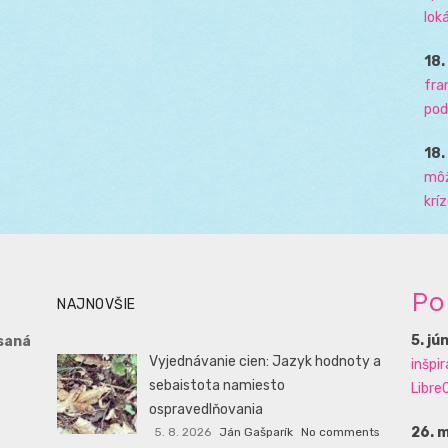
loká
18
fra
pod
18
môž
krí
Po
NAJNOVŠIE
5. jú
saná
Vyjednávanie cien: Jazyk hodnoty a
inšpi
sebaistota namiesto
LibreO
ospravedlňovania
26. 
5. 8. 2026
Ján Gašparík
No comments