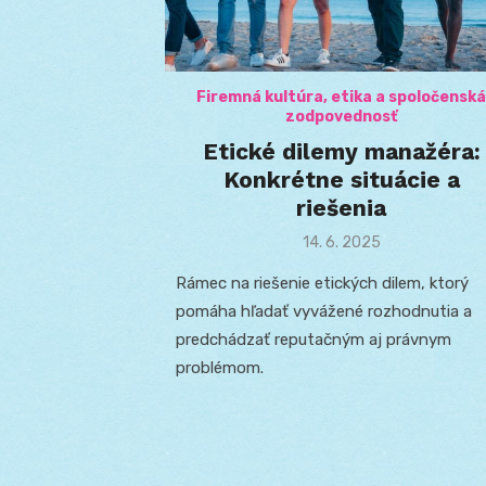
Firemná kultúra, etika a spoločenská
zodpovednosť
Etické dilemy manažéra:
Konkrétne situácie a
riešenia
Posted
14. 6. 2025
on
Rámec na riešenie etických dilem, ktorý
pomáha hľadať vyvážené rozhodnutia a
predchádzať reputačným aj právnym
problémom.