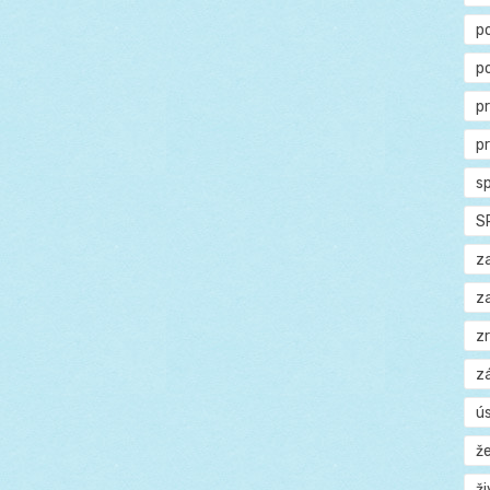
p
p
p
p
s
S
z
z
z
z
ú
ž
ž