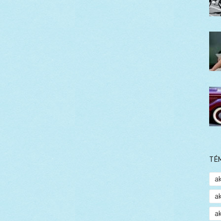
TÉ
a
a
a