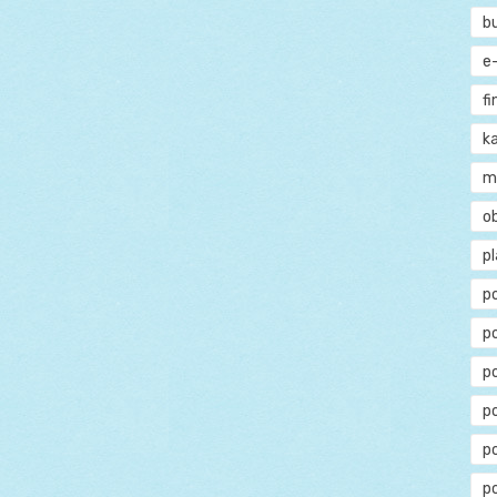
b
e
f
ka
m
o
p
p
p
p
po
p
p