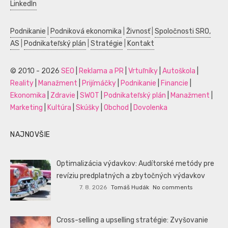
LinkedIn
Podnikanie
|
Podniková ekonomika
|
Živnosť
|
Spoločnosti SRO,
AS
|
Podnikateľský plán
|
Stratégie
|
Kontakt
© 2010 - 2026
SEO
|
Reklama a PR
|
Vrtuľníky
|
Autoškola
|
Reality
|
Manažment
|
Prijímáčky
|
Podnikanie
|
Financie
|
Ekonomika
|
Zdravie
|
SWOT
|
Podnikateľský plán
|
Manažment
|
Marketing
|
Kultúra
|
Skúšky
|
Obchod
|
Dovolenka
NAJNOVŠIE
Optimalizácia výdavkov: Audítorské metódy pre
revíziu predplatných a zbytočných výdavkov
7. 8. 2026
Tomáš Hudák
No comments
Cross-selling a upselling stratégie: Zvyšovanie