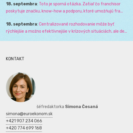
18. septembra
:
Toto je sporná otázka. Zatiaľ čo franchisor
poskytuje značku, know-how a podporu, ktoré umožňujú fra...
18. septembra
:
Centralizované rozhodovanie môže byť
rýchlejšie a možno efektívnejšie v krízových situáciách, ale de...
KONTAKT
šéfredaktorka
Simona Česaná
simona@euroekonom.sk
+421 907 234 066
+420 774 699 168