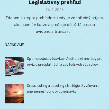
Legislatívny prehľad
Posted
26. 2. 2026
on
Zdanenie krypta prehľadne: kedy je zdaniteľný príjem,
ako oceniť v kurze a prečo je dôležitá presná
evidencia transakcií.
NAJNOVŠIE
Optimalizácia výdavkov: Audítorské metódy pre
revíziu predplatných a zbytočných výdavkov
Cross-selling a upselling stratégie: Zvyšovanie
priemernej hodnoty objednávky