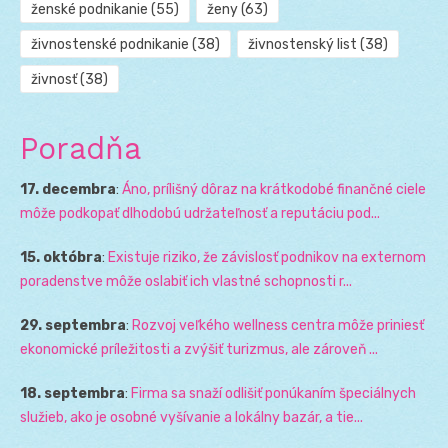
ženské podnikanie
(55)
ženy
(63)
živnostenské podnikanie
(38)
živnostenský list
(38)
živnosť
(38)
Poradňa
17. decembra
:
Áno, prílišný dôraz na krátkodobé finančné ciele
môže podkopať dlhodobú udržateľnosť a reputáciu pod...
15. októbra
:
Existuje riziko, že závislosť podnikov na externom
poradenstve môže oslabiť ich vlastné schopnosti r...
29. septembra
:
Rozvoj veľkého wellness centra môže priniesť
ekonomické príležitosti a zvýšiť turizmus, ale zároveň ...
18. septembra
:
Firma sa snaží odlišiť ponúkaním špeciálnych
služieb, ako je osobné vyšívanie a lokálny bazár, a tie...