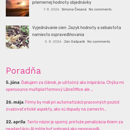
priemernej hodnoty objednávky
7. 8. 2026
Simona Česaná
No comments
Vyjednávanie cien: Jazyk hodnoty a sebaistota
namiesto ospravedlňovania
5. 8. 2026
Ján Gašparík
No comments
Poradňa
5. júna
:
Ďakujem za článok, je užitočný ako inšpirácia. Chýba mi
opensource multiplatformový LibreOffice ale ...
26. mája
:
Firmy by mali pri automatizácii pracovných pozícií
zvažovať etické aspekty, ako sú dopady na zamestn...
22. apríla
:
Tento názor je sporný, pretože penalizácia firiem za
neadaptáciu AI môže byť vnímaná ako nespravodli...