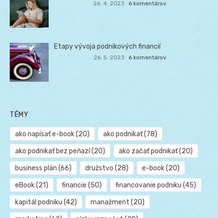
26. 4. 2023
6 komentárov
Etapy vývoja podnikových financií
26. 5. 2023
6 komentárov
TÉMY
ako napísať e-book
(20)
ako podnikať
(78)
ako podnikať bez peňazí
(20)
ako začať podnikať
(20)
business plán
(66)
družstvo
(28)
e-book
(20)
eBook
(21)
financie
(50)
financovanie podniku
(45)
kapitál podniku
(42)
manažment
(20)