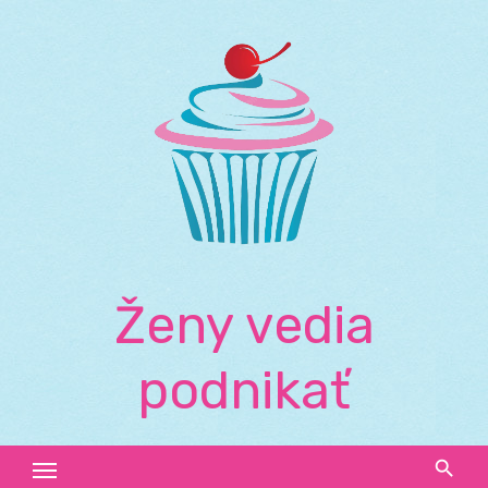
Skip
to
content
Ženy vedia
podnikať