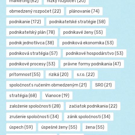
marketing
(62)
nízky rozpočet
(20)
obmedzený rozpočet
(22)
plánovanie
(74)
podnikanie
(172)
podnikateľské stratégie
(58)
podnikateľský plán
(78)
podnikavé ženy
(55)
podnik jednotlivca
(38)
podniková ekonomika
(53)
podniková stratégia
(57)
podnikové hospodárstvo
(53)
podnikové procesy
(53)
právne formy podnikania
(47)
prítomnosť
(55)
riziká
(20)
s.r.o.
(22)
spoločnosť s ručením obmedzeným
(21)
SRO
(21)
stratégia
(68)
Vianoce
(19)
založenie spoločnosti
(28)
začiatok podnikania
(22)
zrušenie spoločnosti
(34)
zánik spoločnosti
(34)
úspech
(59)
úspešné ženy
(55)
žena
(55)