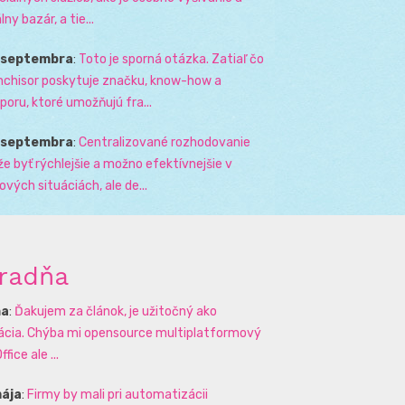
lny bazár, a tie...
. septembra
:
Toto je sporná otázka. Zatiaľ čo
nchisor poskytuje značku, know-how a
poru, ktoré umožňujú fra...
. septembra
:
Centralizované rozhodovanie
e byť rýchlejšie a možno efektívnejšie v
zových situáciách, ale de...
radňa
na
:
Ďakujem za článok, je užitočný ako
rácia. Chýba mi opensource multiplatformový
ffice ale ...
mája
:
Firmy by mali pri automatizácii