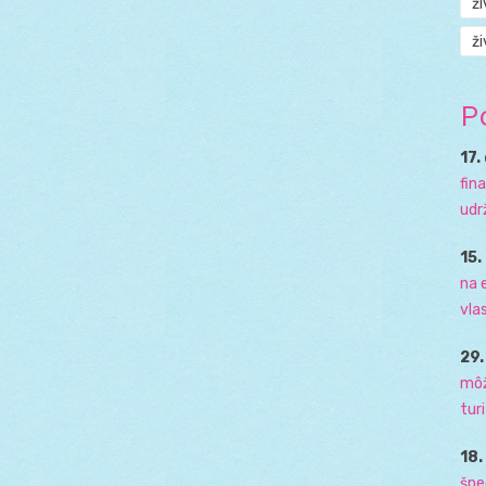
ž
ži
P
17.
fin
udr
15.
na 
vla
29
môž
tur
18
špe