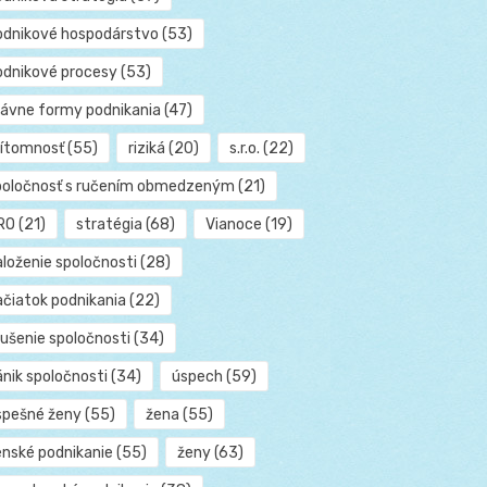
odnikové hospodárstvo
(53)
odnikové procesy
(53)
rávne formy podnikania
(47)
rítomnosť
(55)
riziká
(20)
s.r.o.
(22)
poločnosť s ručením obmedzeným
(21)
RO
(21)
stratégia
(68)
Vianoce
(19)
aloženie spoločnosti
(28)
ačiatok podnikania
(22)
rušenie spoločnosti
(34)
ánik spoločnosti
(34)
úspech
(59)
spešné ženy
(55)
žena
(55)
enské podnikanie
(55)
ženy
(63)