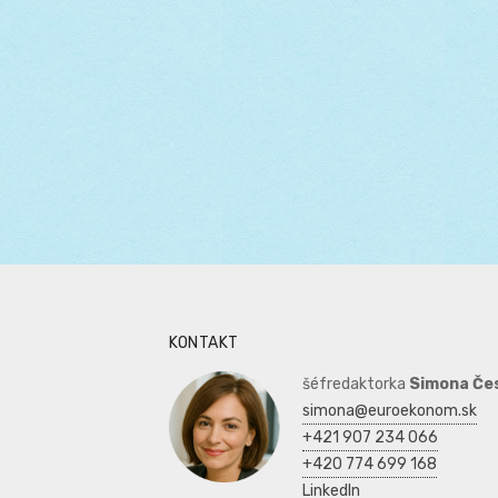
KONTAKT
šéfredaktorka
Simona Če
simona@euroekonom.sk
+421 907 234 066
+420 774 699 168
LinkedIn