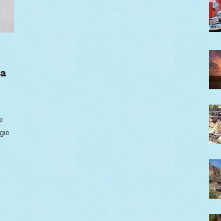
ka
e
gie