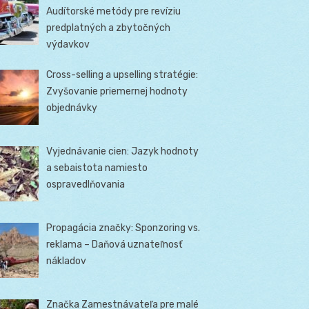
Audítorské metódy pre revíziu
predplatných a zbytočných
výdavkov
Cross-selling a upselling stratégie:
Zvyšovanie priemernej hodnoty
objednávky
Vyjednávanie cien: Jazyk hodnoty
a sebaistota namiesto
ospravedlňovania
Propagácia značky: Sponzoring vs.
reklama – Daňová uznateľnosť
nákladov
Značka Zamestnávateľa pre malé