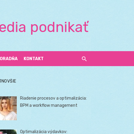
edia podnikať
ORADŇA
KONTAKT
JNOVŠIE
Riadenie procesov a optimalizácia:
BPM a workflow management
Optimalizácia výdavkov: