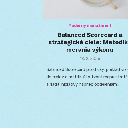
Moderný manažment
Balanced Scorecard a
strategické ciele: Metodi
merania výkonu
Posted
18. 2. 2026
on
Balanced Scorecard prakticky: preklad vízi
do cieľov a metrík. Ako tvoriť mapu straté
a riadiť iniciatívy naprieč oddeleniami.