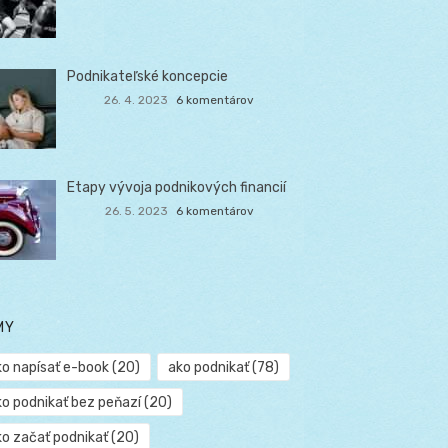
Podnikateľské koncepcie
26. 4. 2023
6 komentárov
Etapy vývoja podnikových financií
26. 5. 2023
6 komentárov
MY
ko napísať e-book
(20)
ako podnikať
(78)
ko podnikať bez peňazí
(20)
ko začať podnikať
(20)