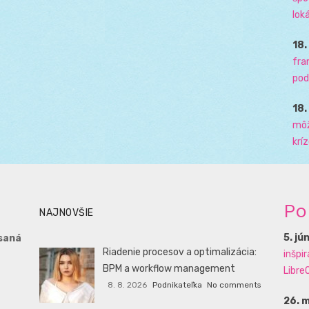
loká
18
fra
pod
18
môž
krí
Po
NAJNOVŠIE
5. jú
saná
Riadenie procesov a optimalizácia:
inšpi
BPM a workflow management
LibreO
8. 8. 2026
Podnikateľka
No comments
26. 