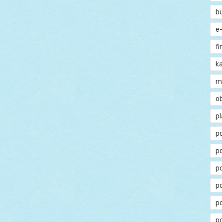
b
e
f
ka
m
o
p
p
p
p
po
p
p