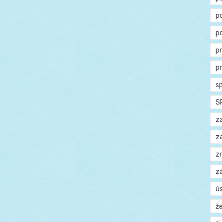
p
p
p
p
s
S
z
z
z
z
ú
ž