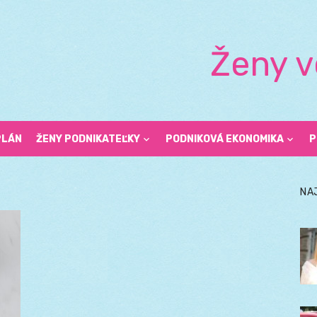
Ženy v
PLÁN
ŽENY PODNIKATEĽKY
PODNIKOVÁ EKONOMIKA
P
NA