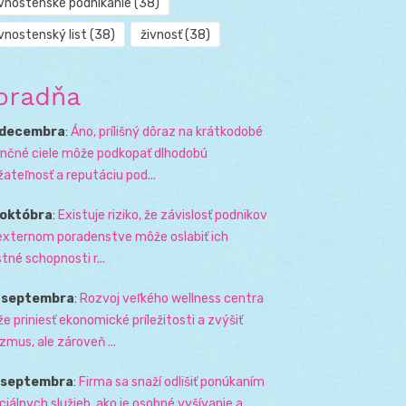
ivnostenské podnikanie
(38)
vnostenský list
(38)
živnosť
(38)
oradňa
 decembra
:
Áno, prílišný dôraz na krátkodobé
ančné ciele môže podkopať dlhodobú
žateľnosť a reputáciu pod...
 októbra
:
Existuje riziko, že závislosť podnikov
externom poradenstve môže oslabiť ich
stné schopnosti r...
. septembra
:
Rozvoj veľkého wellness centra
e priniesť ekonomické príležitosti a zvýšiť
izmus, ale zároveň ...
. septembra
:
Firma sa snaží odlišiť ponúkaním
ciálnych služieb, ako je osobné vyšívanie a