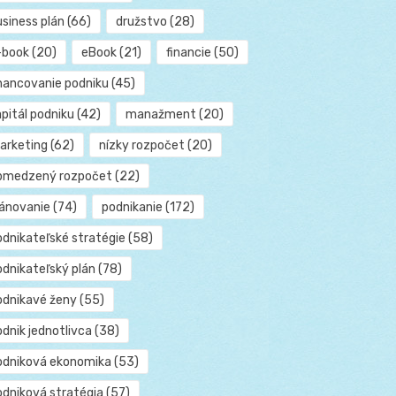
usiness plán
(66)
družstvo
(28)
-book
(20)
eBook
(21)
financie
(50)
inancovanie podniku
(45)
pitál podniku
(42)
manažment
(20)
arketing
(62)
nízky rozpočet
(20)
bmedzený rozpočet
(22)
lánovanie
(74)
podnikanie
(172)
odnikateľské stratégie
(58)
odnikateľský plán
(78)
odnikavé ženy
(55)
dnik jednotlivca
(38)
odniková ekonomika
(53)
odniková stratégia
(57)