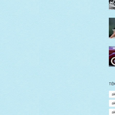
TÉ
a
a
a