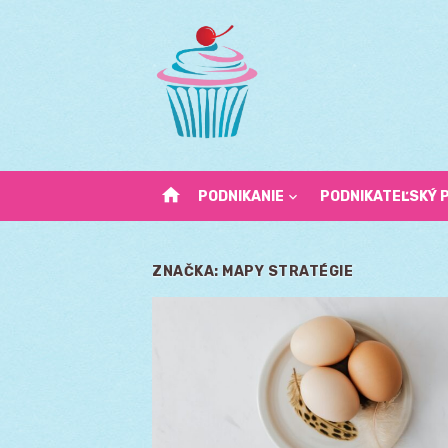
Skip
to
content
home
PODNIKANIE
PODNIKATEĽSKÝ 
ZNAČKA:
MAPY STRATÉGIE