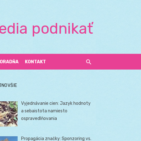
edia podnikať
ORADŇA
KONTAKT
JNOVŠIE
Vyjednávanie cien: Jazyk hodnoty
a sebaistota namiesto
ospravedlňovania
Propagácia značky: Sponzoring vs.