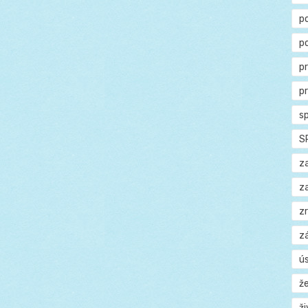
p
p
p
p
s
S
z
z
z
z
ú
ž
ž