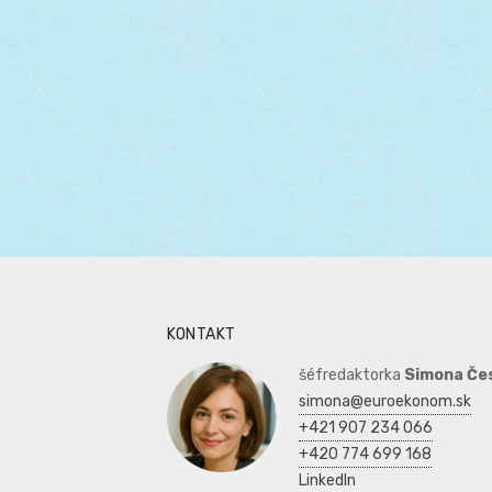
KONTAKT
šéfredaktorka
Simona Če
simona@euroekonom.sk
+421 907 234 066
+420 774 699 168
LinkedIn