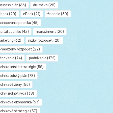
usiness plán
(66)
družstvo
(28)
-book
(20)
eBook
(21)
financie
(50)
inancovanie podniku
(45)
pitál podniku
(42)
manažment
(20)
arketing
(62)
nízky rozpočet
(20)
bmedzený rozpočet
(22)
lánovanie
(74)
podnikanie
(172)
odnikateľské stratégie
(58)
odnikateľský plán
(78)
odnikavé ženy
(55)
dnik jednotlivca
(38)
odniková ekonomika
(53)
odniková stratégia
(57)