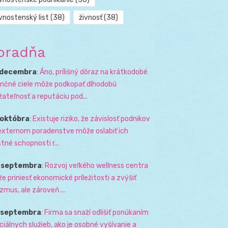
vnostenský list
(38)
živnosť
(38)
oradňa
 decembra
:
Áno, prílišný dôraz na krátkodobé
ančné ciele môže podkopať dlhodobú
žateľnosť a reputáciu pod...
 októbra
:
Existuje riziko, že závislosť podnikov
externom poradenstve môže oslabiť ich
stné schopnosti r...
. septembra
:
Rozvoj veľkého wellness centra
e priniesť ekonomické príležitosti a zvýšiť
izmus, ale zároveň ...
. septembra
:
Firma sa snaží odlišiť ponúkaním
ciálnych služieb, ako je osobné vyšívanie a