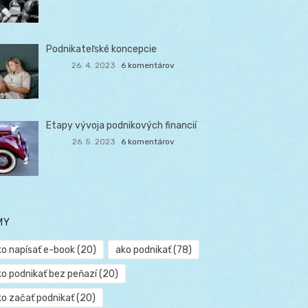
Podnikateľské koncepcie
26. 4. 2023
6 komentárov
Etapy vývoja podnikových financií
26. 5. 2023
6 komentárov
MY
ko napísať e-book
(20)
ako podnikať
(78)
ko podnikať bez peňazí
(20)
ko začať podnikať
(20)