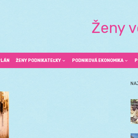
Ženy v
PLÁN
ŽENY PODNIKATEĽKY
PODNIKOVÁ EKONOMIKA
P
NA