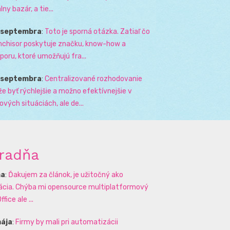
lny bazár, a tie...
. septembra
:
Toto je sporná otázka. Zatiaľ čo
nchisor poskytuje značku, know-how a
poru, ktoré umožňujú fra...
. septembra
:
Centralizované rozhodovanie
e byť rýchlejšie a možno efektívnejšie v
zových situáciách, ale de...
radňa
na
:
Ďakujem za článok, je užitočný ako
rácia. Chýba mi opensource multiplatformový
ffice ale ...
mája
:
Firmy by mali pri automatizácii