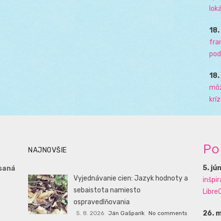
loká
18
fra
pod
18
môž
krí
Po
NAJNOVŠIE
5. jú
saná
Vyjednávanie cien: Jazyk hodnoty a
inšpi
sebaistota namiesto
LibreO
ospravedlňovania
26. 
5. 8. 2026
Ján Gašparík
No comments