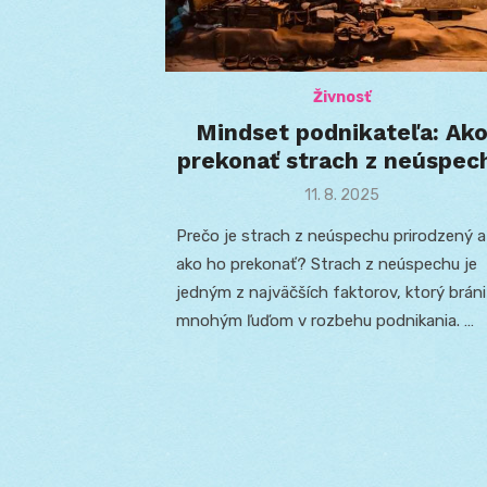
Živnosť
Mindset podnikateľa: Ak
prekonať strach z neúspec
Posted
11. 8. 2025
on
Prečo je strach z neúspechu prirodzený a
ako ho prekonať? Strach z neúspechu je
jedným z najväčších faktorov, ktorý bráni
mnohým ľuďom v rozbehu podnikania. …