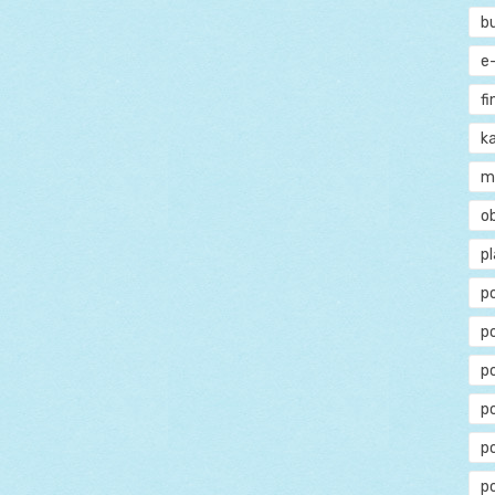
b
e
f
ka
m
o
p
p
p
p
po
p
p