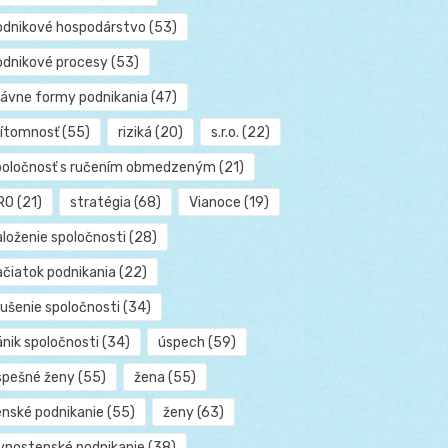
odnikové hospodárstvo
(53)
odnikové procesy
(53)
rávne formy podnikania
(47)
rítomnosť
(55)
riziká
(20)
s.r.o.
(22)
poločnosť s ručením obmedzeným
(21)
RO
(21)
stratégia
(68)
Vianoce
(19)
aloženie spoločnosti
(28)
ačiatok podnikania
(22)
rušenie spoločnosti
(34)
ánik spoločnosti
(34)
úspech
(59)
spešné ženy
(55)
žena
(55)
enské podnikanie
(55)
ženy
(63)
ivnostenské podnikanie
(38)