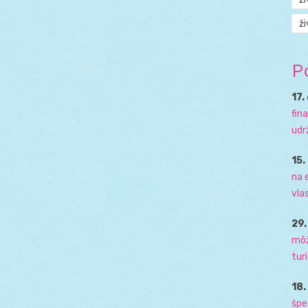
ži
P
17.
fin
udr
15.
na 
vla
29
môž
tur
18
špe