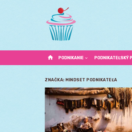
Skip
to
content
home
PODNIKANIE
PODNIKATEĽSKÝ 
ZNAČKA:
MINDSET PODNIKATEĽA