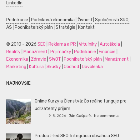
LinkedIn
Podnikanie
|
Podniková ekonomika
|
Živnosť
|
Spoločnosti SRO,
AS
|
Podnikateľský plán
|
Stratégie
|
Kontakt
© 2010 - 2026
SEO
|
Reklama a PR
|
Vrtuľníky
|
Autoškola
|
Reality
|
Manažment
|
Prijímáčky
|
Podnikanie
|
Financie
|
Ekonomika
|
Zdravie
|
SWOT
|
Podnikateľský plán
|
Manažment
|
Marketing
|
Kultúra
|
Skúšky
|
Obchod
|
Dovolenka
NAJNOVŠIE
Online Kurzy a Členstvá: Čo reálne funguje pre
udržateľný príjem
9. 8. 2026
Ján Gašparík
No comments
Product-led SEO: Integrácia obsahu a SEO