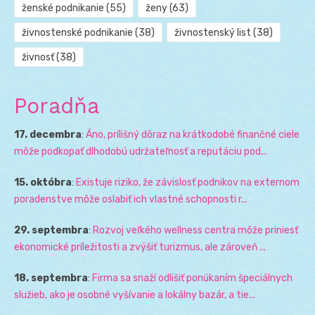
ženské podnikanie
(55)
ženy
(63)
živnostenské podnikanie
(38)
živnostenský list
(38)
živnosť
(38)
Poradňa
17. decembra
:
Áno, prílišný dôraz na krátkodobé finančné ciele
môže podkopať dlhodobú udržateľnosť a reputáciu pod...
15. októbra
:
Existuje riziko, že závislosť podnikov na externom
poradenstve môže oslabiť ich vlastné schopnosti r...
29. septembra
:
Rozvoj veľkého wellness centra môže priniesť
ekonomické príležitosti a zvýšiť turizmus, ale zároveň ...
18. septembra
:
Firma sa snaží odlišiť ponúkaním špeciálnych
služieb, ako je osobné vyšívanie a lokálny bazár, a tie...