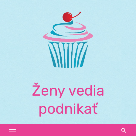
Skip
to
content
Ženy vedia
podnikať