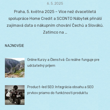
Posted
6. 5. 2025
on
Praha, 5. května 2025 – Více než dvacetiletá
spolupráce Home Credit a SCONTO Nábytek přináší
zajímavá data o nákupním chování Čechů a Slováků.
Zatímco na …
NAJNOVŠIE
Online Kurzy a Členstvá: Čo reálne funguje pre
udržateľný príjem
Product-led SEO: Integrácia obsahu a SEO
prvkov priamo do funkčnosti produktu