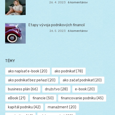
26. 4. 2023
6 komentárov
Etapy vývoja podnikových financií
26. 5. 2023
6 komentárov
TÉMY
ako napísať e-book
(20)
ako podnikať
(78)
ako podnikať bez peňazí
(20)
ako začať podnikať
(20)
business plán
(66)
družstvo
(28)
e-book
(20)
eBook
(21)
financie
(50)
financovanie podniku
(45)
kapitál podniku
(42)
manažment
(20)