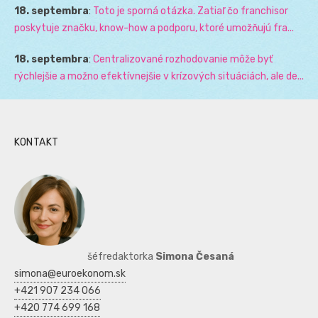
18. septembra
:
Toto je sporná otázka. Zatiaľ čo franchisor
poskytuje značku, know-how a podporu, ktoré umožňujú fra...
18. septembra
:
Centralizované rozhodovanie môže byť
rýchlejšie a možno efektívnejšie v krízových situáciách, ale de...
KONTAKT
šéfredaktorka
Simona Česaná
simona@euroekonom.sk
+421 907 234 066
+420 774 699 168