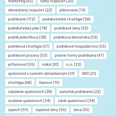
marketing
(62)
nízky rozpočet
(20)
obmedzený rozpočet
(22)
plánovanie
(74)
podnikanie
(172)
podnikateľské stratégie
(58)
podnikateľský plán
(78)
podnikavé ženy
(55)
podnik jednotlivca
(38)
podniková ekonomika
(53)
podniková stratégia
(57)
podnikové hospodárstvo
(53)
podnikové procesy
(53)
právne formy podnikania
(47)
prítomnosť
(55)
riziká
(20)
s.r.o.
(22)
spoločnosť s ručením obmedzeným
(21)
SRO
(21)
stratégia
(68)
Vianoce
(19)
založenie spoločnosti
(28)
začiatok podnikania
(22)
zrušenie spoločnosti
(34)
zánik spoločnosti
(34)
úspech
(59)
úspešné ženy
(55)
žena
(55)