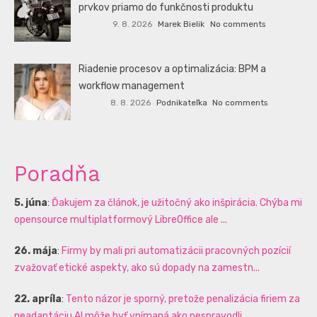
prvkov priamo do funkčnosti produktu
9. 8. 2026
Marek Bielik
No comments
Riadenie procesov a optimalizácia: BPM a
workflow management
8. 8. 2026
Podnikateľka
No comments
Poradňa
5. júna
:
Ďakujem za článok, je užitočný ako inšpirácia. Chýba mi
opensource multiplatformový LibreOffice ale ...
26. mája
:
Firmy by mali pri automatizácii pracovných pozícií
zvažovať etické aspekty, ako sú dopady na zamestn...
22. apríla
:
Tento názor je sporný, pretože penalizácia firiem za
neadaptáciu AI môže byť vnímaná ako nespravodli...