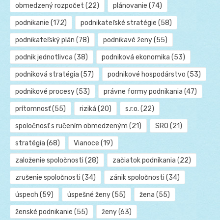
obmedzený rozpočet
(22)
plánovanie
(74)
podnikanie
(172)
podnikateľské stratégie
(58)
podnikateľský plán
(78)
podnikavé ženy
(55)
podnik jednotlivca
(38)
podniková ekonomika
(53)
podniková stratégia
(57)
podnikové hospodárstvo
(53)
podnikové procesy
(53)
právne formy podnikania
(47)
prítomnosť
(55)
riziká
(20)
s.r.o.
(22)
spoločnosť s ručením obmedzeným
(21)
SRO
(21)
stratégia
(68)
Vianoce
(19)
založenie spoločnosti
(28)
začiatok podnikania
(22)
zrušenie spoločnosti
(34)
zánik spoločnosti
(34)
úspech
(59)
úspešné ženy
(55)
žena
(55)
ženské podnikanie
(55)
ženy
(63)