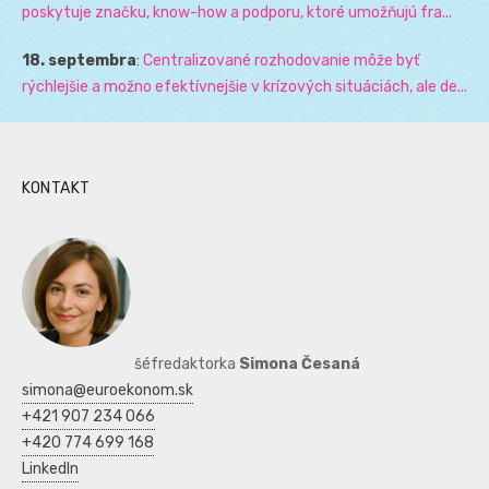
poskytuje značku, know-how a podporu, ktoré umožňujú fra...
18. septembra
:
Centralizované rozhodovanie môže byť
rýchlejšie a možno efektívnejšie v krízových situáciách, ale de...
KONTAKT
šéfredaktorka
Simona Česaná
simona@euroekonom.sk
+421 907 234 066
+420 774 699 168
LinkedIn