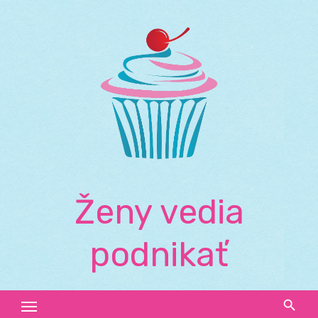
Skip
to
content
Ženy vedia
podnikať