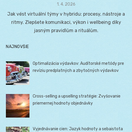
Posted
1. 4. 2026
on
Jak vést virtuální týmy v hybridu: procesy, nástroje a
ritmy. Zlepšete komunikaci, výkon i wellbeing díky
jasným pravidlům a rituálům.
NAJNOVŠIE
Optimalizácia výdavkov: Audítorské metódy pre
revíziu predplatných a zbytočných výdavkov
Cross-selling a upselling stratégie: Zvyšovanie
priemernej hodnoty objednávky
Vyjednávanie cien: Jazyk hodnoty a sebaistota