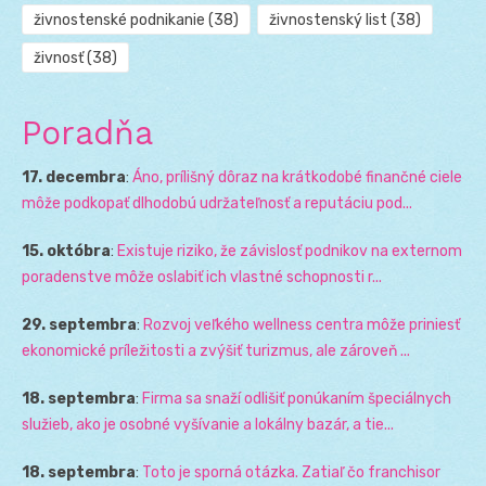
živnostenské podnikanie
(38)
živnostenský list
(38)
živnosť
(38)
Poradňa
17. decembra
:
Áno, prílišný dôraz na krátkodobé finančné ciele
môže podkopať dlhodobú udržateľnosť a reputáciu pod...
15. októbra
:
Existuje riziko, že závislosť podnikov na externom
poradenstve môže oslabiť ich vlastné schopnosti r...
29. septembra
:
Rozvoj veľkého wellness centra môže priniesť
ekonomické príležitosti a zvýšiť turizmus, ale zároveň ...
18. septembra
:
Firma sa snaží odlišiť ponúkaním špeciálnych
služieb, ako je osobné vyšívanie a lokálny bazár, a tie...
18. septembra
:
Toto je sporná otázka. Zatiaľ čo franchisor