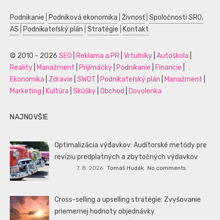
Podnikanie
|
Podniková ekonomika
|
Živnosť
|
Spoločnosti SRO,
AS
|
Podnikateľský plán
|
Stratégie
|
Kontakt
© 2010 - 2026
SEO
|
Reklama a PR
|
Vrtuľníky
|
Autoškola
|
Reality
|
Manažment
|
Prijímáčky
|
Podnikanie
|
Financie
|
Ekonomika
|
Zdravie
|
SWOT
|
Podnikateľský plán
|
Manažment
|
Marketing
|
Kultúra
|
Skúšky
|
Obchod
|
Dovolenka
NAJNOVŠIE
Optimalizácia výdavkov: Audítorské metódy pre
revíziu predplatných a zbytočných výdavkov
7. 8. 2026
Tomáš Hudák
No comments
Cross-selling a upselling stratégie: Zvyšovanie
priemernej hodnoty objednávky