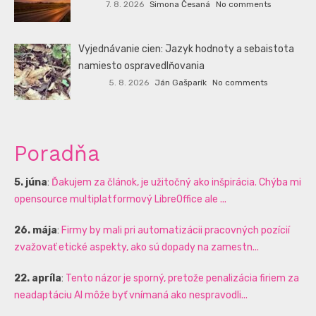
7. 8. 2026
Simona Česaná
No comments
Vyjednávanie cien: Jazyk hodnoty a sebaistota
namiesto ospravedlňovania
5. 8. 2026
Ján Gašparík
No comments
Poradňa
5. júna
:
Ďakujem za článok, je užitočný ako inšpirácia. Chýba mi
opensource multiplatformový LibreOffice ale ...
26. mája
:
Firmy by mali pri automatizácii pracovných pozícií
zvažovať etické aspekty, ako sú dopady na zamestn...
22. apríla
:
Tento názor je sporný, pretože penalizácia firiem za
neadaptáciu AI môže byť vnímaná ako nespravodli...