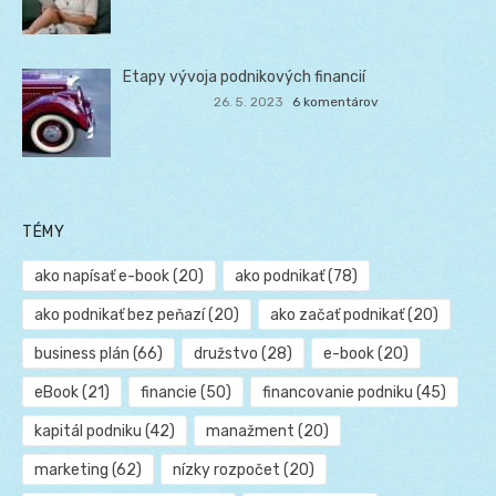
Etapy vývoja podnikových financií
26. 5. 2023
6 komentárov
TÉMY
ako napísať e-book
(20)
ako podnikať
(78)
ako podnikať bez peňazí
(20)
ako začať podnikať
(20)
business plán
(66)
družstvo
(28)
e-book
(20)
eBook
(21)
financie
(50)
financovanie podniku
(45)
kapitál podniku
(42)
manažment
(20)
marketing
(62)
nízky rozpočet
(20)