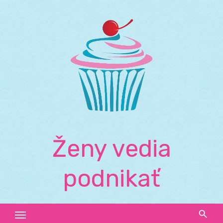
Skip
to
content
Ženy vedia
podnikať