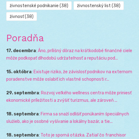
živnostenské podnikanie
(38)
živnostenský list
(38)
živnosť
(38)
Poradňa
17. decembra
:
Áno, prílišný dôraz na krátkodobé finančné ciele
môže podkopať dlhodobú udržateľnosť a reputáciu pod...
15. októbra
:
Existuje riziko, že závislosť podnikov na externom
poradenstve môže oslabiť ich vlastné schopnosti r...
29. septembra
:
Rozvoj veľkého wellness centra môže priniesť
ekonomické príležitosti a zvýšiť turizmus, ale zároveň ...
18. septembra
:
Firma sa snaží odlišiť ponúkaním špeciálnych
služieb, ako je osobné vyšívanie a lokálny bazár, a tie...
18. septembra
:
Toto je sporná otázka. Zatiaľ čo franchisor