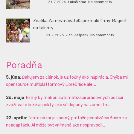
31. 7. 2026
Lukáš Kroc
No comments
Značka Zamestnávateľa pre malé firmy: Magnet
na talenty
31. 7. 2026
Ján Gašparík
No comments
Poradňa
5. júna
:
Ďakujem za článok, je užitočný ako inšpirácia. Chýba mi
opensource multiplatformový LibreOffice ale ...
26. mája
:
Firmy by mali pri automatizácii pracovných pozícií
zvažovať etické aspekty, ako sú dopady na zamestn...
22. apríla
:
Tento názor je sporný, pretože penalizácia firiem za
neadaptáciu AI môže byť vnímaná ako nespravodli...