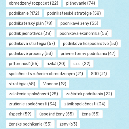
obmedzený rozpočet
(22)
plánovanie
(74)
podnikanie
(172)
podnikateľské stratégie
(58)
podnikateľský plán
(78)
podnikavé ženy
(55)
podnik jednotlivca
(38)
podniková ekonomika
(53)
podniková stratégia
(57)
podnikové hospodárstvo
(53)
podnikové procesy
(53)
právne formy podnikania
(47)
prítomnosť
(55)
riziká
(20)
s.r.o.
(22)
spoločnosť s ručením obmedzeným
(21)
SRO
(21)
stratégia
(68)
Vianoce
(19)
založenie spoločnosti
(28)
začiatok podnikania
(22)
zrušenie spoločnosti
(34)
zánik spoločnosti
(34)
úspech
(59)
úspešné ženy
(55)
žena
(55)
ženské podnikanie
(55)
ženy
(63)