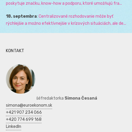
poskytuje značku, know-how a podporu, ktoré umožňujú fra...
18. septembra
:
Centralizované rozhodovanie môže byť
rýchlejšie a možno efektívnejšie v krízových situáciách, ale de...
KONTAKT
šéfredaktorka
Simona Česaná
simona@euroekonom.sk
+421 907 234 066
+420 774 699 168
LinkedIn