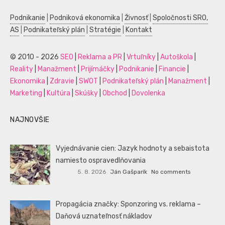
Podnikanie
|
Podniková ekonomika
|
Živnosť
|
Spoločnosti SRO,
AS
|
Podnikateľský plán
|
Stratégie
|
Kontakt
© 2010 - 2026
SEO
|
Reklama a PR
|
Vrtuľníky
|
Autoškola
|
Reality
|
Manažment
|
Prijímáčky
|
Podnikanie
|
Financie
|
Ekonomika
|
Zdravie
|
SWOT
|
Podnikateľský plán
|
Manažment
|
Marketing
|
Kultúra
|
Skúšky
|
Obchod
|
Dovolenka
NAJNOVŠIE
Vyjednávanie cien: Jazyk hodnoty a sebaistota
namiesto ospravedlňovania
5. 8. 2026
Ján Gašparík
No comments
Propagácia značky: Sponzoring vs. reklama –
Daňová uznateľnosť nákladov