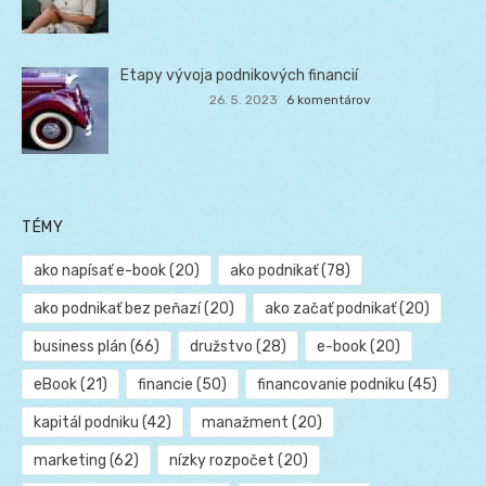
Etapy vývoja podnikových financií
26. 5. 2023
6 komentárov
TÉMY
ako napísať e-book
(20)
ako podnikať
(78)
ako podnikať bez peňazí
(20)
ako začať podnikať
(20)
business plán
(66)
družstvo
(28)
e-book
(20)
eBook
(21)
financie
(50)
financovanie podniku
(45)
kapitál podniku
(42)
manažment
(20)
marketing
(62)
nízky rozpočet
(20)