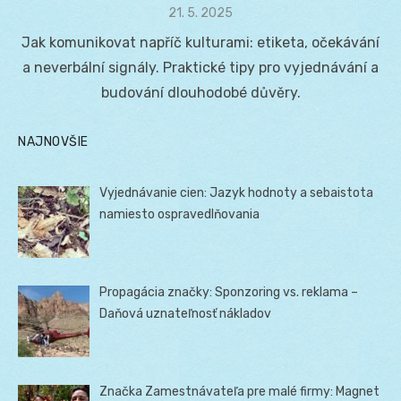
Posted
21. 5. 2025
on
Jak komunikovat napříč kulturami: etiketa, očekávání
a neverbální signály. Praktické tipy pro vyjednávání a
budování dlouhodobé důvěry.
NAJNOVŠIE
Vyjednávanie cien: Jazyk hodnoty a sebaistota
namiesto ospravedlňovania
Propagácia značky: Sponzoring vs. reklama –
Daňová uznateľnosť nákladov
Značka Zamestnávateľa pre malé firmy: Magnet