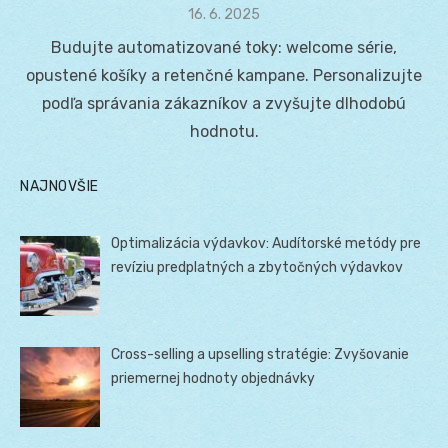
Posted
16. 6. 2025
on
Budujte automatizované toky: welcome série,
opustené košíky a retenčné kampane. Personalizujte
podľa správania zákazníkov a zvyšujte dlhodobú
hodnotu.
NAJNOVŠIE
Optimalizácia výdavkov: Audítorské metódy pre
revíziu predplatných a zbytočných výdavkov
Cross-selling a upselling stratégie: Zvyšovanie
priemernej hodnoty objednávky