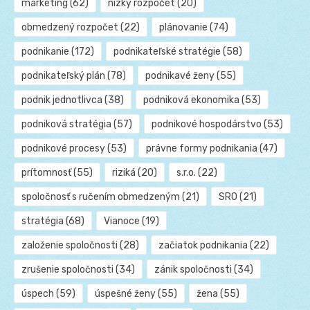
marketing
(62)
nízky rozpočet
(20)
obmedzený rozpočet
(22)
plánovanie
(74)
podnikanie
(172)
podnikateľské stratégie
(58)
podnikateľský plán
(78)
podnikavé ženy
(55)
podnik jednotlivca
(38)
podniková ekonomika
(53)
podniková stratégia
(57)
podnikové hospodárstvo
(53)
podnikové procesy
(53)
právne formy podnikania
(47)
prítomnosť
(55)
riziká
(20)
s.r.o.
(22)
spoločnosť s ručením obmedzeným
(21)
SRO
(21)
stratégia
(68)
Vianoce
(19)
založenie spoločnosti
(28)
začiatok podnikania
(22)
zrušenie spoločnosti
(34)
zánik spoločnosti
(34)
úspech
(59)
úspešné ženy
(55)
žena
(55)