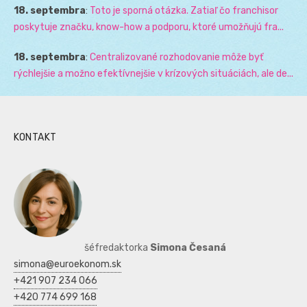
18. septembra
:
Toto je sporná otázka. Zatiaľ čo franchisor
poskytuje značku, know-how a podporu, ktoré umožňujú fra...
18. septembra
:
Centralizované rozhodovanie môže byť
rýchlejšie a možno efektívnejšie v krízových situáciách, ale de...
KONTAKT
šéfredaktorka
Simona Česaná
simona@euroekonom.sk
+421 907 234 066
+420 774 699 168