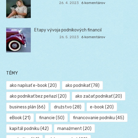
26. 4. 2023
6 komentárov
Etapy vývoja podnikových financií
26. 5. 2023
6 komentárov
TÉMY
ako napísať e-book
(20)
ako podnikať
(78)
ako podnikať bez peňazí
(20)
ako začať podnikať
(20)
business plán
(66)
družstvo
(28)
e-book
(20)
eBook
(21)
financie
(50)
financovanie podniku
(45)
kapitál podniku
(42)
manažment
(20)