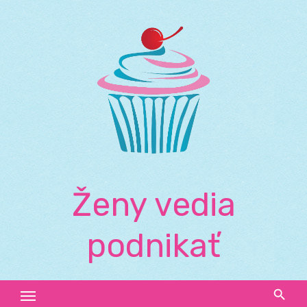
Skip
to
content
Ženy vedia
podnikať