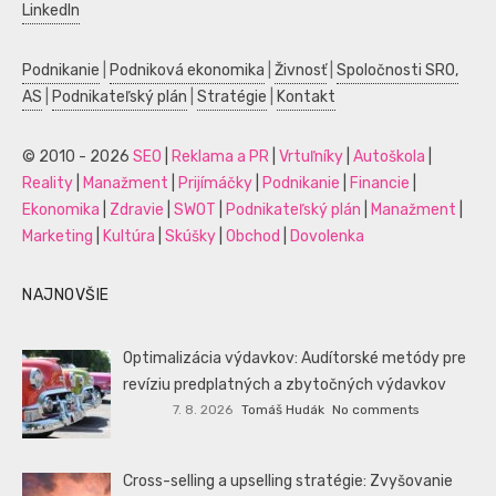
LinkedIn
Podnikanie
|
Podniková ekonomika
|
Živnosť
|
Spoločnosti SRO,
AS
|
Podnikateľský plán
|
Stratégie
|
Kontakt
© 2010 - 2026
SEO
|
Reklama a PR
|
Vrtuľníky
|
Autoškola
|
Reality
|
Manažment
|
Prijímáčky
|
Podnikanie
|
Financie
|
Ekonomika
|
Zdravie
|
SWOT
|
Podnikateľský plán
|
Manažment
|
Marketing
|
Kultúra
|
Skúšky
|
Obchod
|
Dovolenka
NAJNOVŠIE
Optimalizácia výdavkov: Audítorské metódy pre
revíziu predplatných a zbytočných výdavkov
7. 8. 2026
Tomáš Hudák
No comments
Cross-selling a upselling stratégie: Zvyšovanie