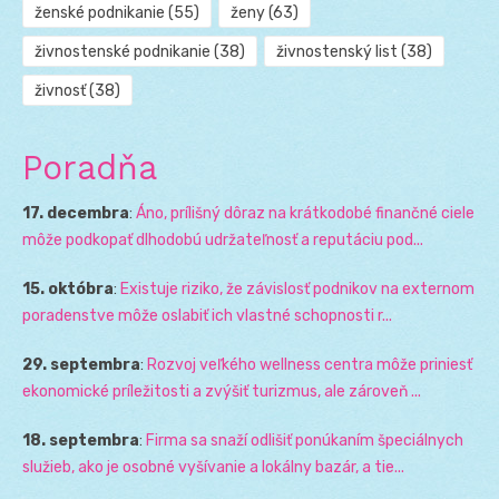
ženské podnikanie
(55)
ženy
(63)
živnostenské podnikanie
(38)
živnostenský list
(38)
živnosť
(38)
Poradňa
17. decembra
:
Áno, prílišný dôraz na krátkodobé finančné ciele
môže podkopať dlhodobú udržateľnosť a reputáciu pod...
15. októbra
:
Existuje riziko, že závislosť podnikov na externom
poradenstve môže oslabiť ich vlastné schopnosti r...
29. septembra
:
Rozvoj veľkého wellness centra môže priniesť
ekonomické príležitosti a zvýšiť turizmus, ale zároveň ...
18. septembra
:
Firma sa snaží odlišiť ponúkaním špeciálnych
služieb, ako je osobné vyšívanie a lokálny bazár, a tie...