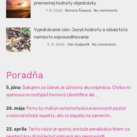
priemernej hodnoty objednávky
7. 8. 2026
Simona Česaná
No comments
Vyjednávanie cien: Jazyk hodnoty a sebaistota
namiesto ospravedlňovania
5. 8. 2026
Ján Gašparík
No comments
Poradňa
5. júna
:
Ďakujem za článok, je užitočný ako inšpirácia. Chýba mi
opensource multiplatformový LibreOffice ale ...
26. mája
:
Firmy by mali pri automatizácii pracovných pozícií
zvažovať etické aspekty, ako sú dopady na zamestn...
22. apríla
:
Tento názor je sporný, pretože penalizácia firiem za
neadaptáciu AI môže byť vnímaná ako nespravodli...