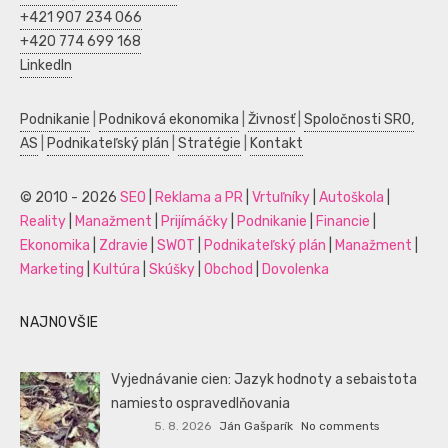
+421 907 234 066
+420 774 699 168
LinkedIn
Podnikanie
|
Podniková ekonomika
|
Živnosť
|
Spoločnosti SRO,
AS
|
Podnikateľský plán
|
Stratégie
|
Kontakt
© 2010 - 2026
SEO
|
Reklama a PR
|
Vrtuľníky
|
Autoškola
|
Reality
|
Manažment
|
Prijímáčky
|
Podnikanie
|
Financie
|
Ekonomika
|
Zdravie
|
SWOT
|
Podnikateľský plán
|
Manažment
|
Marketing
|
Kultúra
|
Skúšky
|
Obchod
|
Dovolenka
NAJNOVŠIE
Vyjednávanie cien: Jazyk hodnoty a sebaistota
namiesto ospravedlňovania
5. 8. 2026
Ján Gašparík
No comments