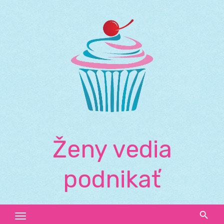
Skip
to
content
Ženy vedia
podnikať