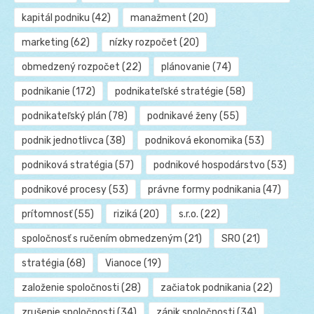
kapitál podniku
(42)
manažment
(20)
marketing
(62)
nízky rozpočet
(20)
obmedzený rozpočet
(22)
plánovanie
(74)
podnikanie
(172)
podnikateľské stratégie
(58)
podnikateľský plán
(78)
podnikavé ženy
(55)
podnik jednotlivca
(38)
podniková ekonomika
(53)
podniková stratégia
(57)
podnikové hospodárstvo
(53)
podnikové procesy
(53)
právne formy podnikania
(47)
prítomnosť
(55)
riziká
(20)
s.r.o.
(22)
spoločnosť s ručením obmedzeným
(21)
SRO
(21)
stratégia
(68)
Vianoce
(19)
založenie spoločnosti
(28)
začiatok podnikania
(22)
zrušenie spoločnosti
(34)
zánik spoločnosti
(34)