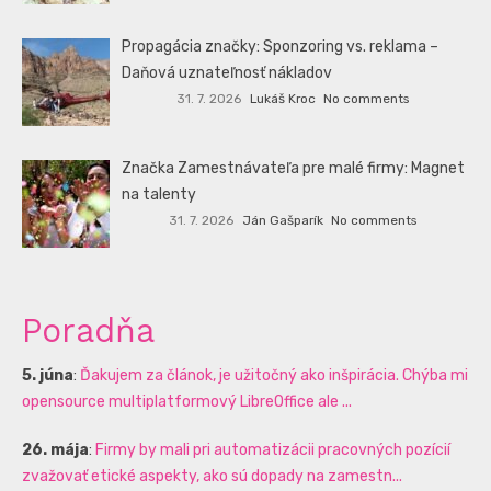
Propagácia značky: Sponzoring vs. reklama –
Daňová uznateľnosť nákladov
31. 7. 2026
Lukáš Kroc
No comments
Značka Zamestnávateľa pre malé firmy: Magnet
na talenty
31. 7. 2026
Ján Gašparík
No comments
Poradňa
5. júna
:
Ďakujem za článok, je užitočný ako inšpirácia. Chýba mi
opensource multiplatformový LibreOffice ale ...
26. mája
:
Firmy by mali pri automatizácii pracovných pozícií
zvažovať etické aspekty, ako sú dopady na zamestn...