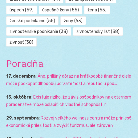
úspech
(59)
úspešné ženy
(55)
žena
(55)
ženské podnikanie
(55)
ženy
(63)
živnostenské podnikanie
(38)
živnostenský list
(38)
živnosť
(38)
Poradňa
17. decembra
:
Áno, prílišný dôraz na krátkodobé finančné ciele
môže podkopať dlhodobú udržateľnosť a reputáciu pod...
15. októbra
:
Existuje riziko, že závislosť podnikov na externom
poradenstve môže oslabiť ich vlastné schopnosti r...
29. septembra
:
Rozvoj veľkého wellness centra môže priniesť
ekonomické príležitosti a zvýšiť turizmus, ale zároveň ...