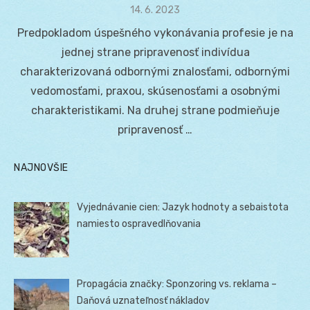
Posted
14. 6. 2023
on
Predpokladom úspešného vykonávania profesie je na
jednej strane pripravenosť indivídua
charakterizovaná odbornými znalosťami, odbornými
vedomosťami, praxou, skúsenosťami a osobnými
charakteristikami. Na druhej strane podmieňuje
pripravenosť …
NAJNOVŠIE
Vyjednávanie cien: Jazyk hodnoty a sebaistota
namiesto ospravedlňovania
Propagácia značky: Sponzoring vs. reklama –
Daňová uznateľnosť nákladov