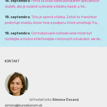
18. septembra
:
Firma sa snaží odlišiť ponúkaním špeciálnych
služieb, ako je osobné vyšívanie a lokálny bazár, a tie...
18. septembra
:
Toto je sporná otázka. Zatiaľ čo franchisor
poskytuje značku, know-how a podporu, ktoré umožňujú fra...
18. septembra
:
Centralizované rozhodovanie môže byť
rýchlejšie a možno efektívnejšie v krízových situáciách, ale de...
KONTAKT
šéfredaktorka
Simona Česaná
simona@euroekonom.sk