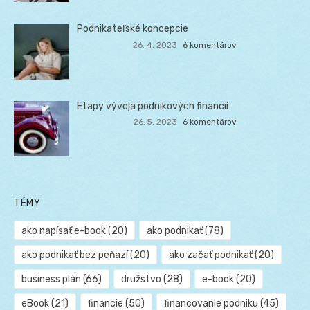
Podnikateľské koncepcie
26. 4. 2023
6 komentárov
Etapy vývoja podnikových financií
26. 5. 2023
6 komentárov
TÉMY
ako napísať e-book
(20)
ako podnikať
(78)
ako podnikať bez peňazí
(20)
ako začať podnikať
(20)
business plán
(66)
družstvo
(28)
e-book
(20)
eBook
(21)
financie
(50)
financovanie podniku
(45)