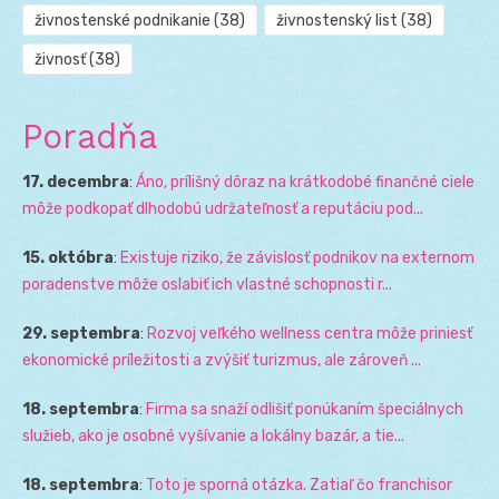
živnostenské podnikanie
(38)
živnostenský list
(38)
živnosť
(38)
Poradňa
17. decembra
:
Áno, prílišný dôraz na krátkodobé finančné ciele
môže podkopať dlhodobú udržateľnosť a reputáciu pod...
15. októbra
:
Existuje riziko, že závislosť podnikov na externom
poradenstve môže oslabiť ich vlastné schopnosti r...
29. septembra
:
Rozvoj veľkého wellness centra môže priniesť
ekonomické príležitosti a zvýšiť turizmus, ale zároveň ...
18. septembra
:
Firma sa snaží odlišiť ponúkaním špeciálnych
služieb, ako je osobné vyšívanie a lokálny bazár, a tie...
18. septembra
:
Toto je sporná otázka. Zatiaľ čo franchisor