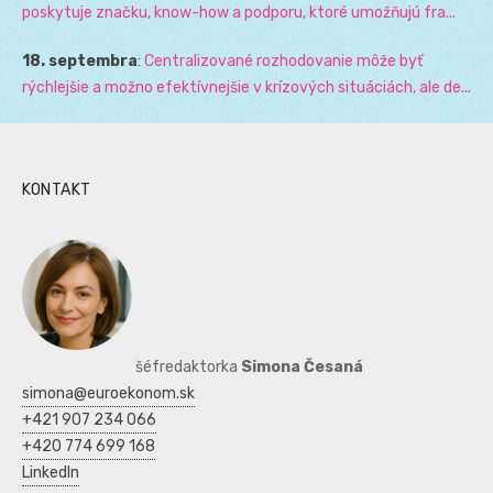
poskytuje značku, know-how a podporu, ktoré umožňujú fra...
18. septembra
:
Centralizované rozhodovanie môže byť
rýchlejšie a možno efektívnejšie v krízových situáciách, ale de...
KONTAKT
šéfredaktorka
Simona Česaná
simona@euroekonom.sk
+421 907 234 066
+420 774 699 168
LinkedIn