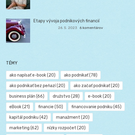
Etapy vývoja podnikových financií
26. 5. 2023
6 komentárov
TÉMY
ako napísať e-book
(20)
ako podnikať
(78)
ako podnikať bez peňazí
(20)
ako začať podnikať
(20)
business plán
(66)
družstvo
(28)
e-book
(20)
eBook
(21)
financie
(50)
financovanie podniku
(45)
kapitál podniku
(42)
manažment
(20)
marketing
(62)
nízky rozpočet
(20)