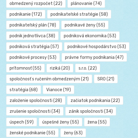
obmedzený rozpočet
(22)
plánovanie
(74)
podnikanie
(172)
podnikateľské stratégie
(58)
podnikateľský plán
(78)
podnikavé ženy
(55)
podnik jednotlivca
(38)
podniková ekonomika
(53)
podniková stratégia
(57)
podnikové hospodárstvo
(53)
podnikové procesy
(53)
právne formy podnikania
(47)
prítomnosť
(55)
riziká
(20)
s.r.o.
(22)
spoločnosť s ručením obmedzeným
(21)
SRO
(21)
stratégia
(68)
Vianoce
(19)
založenie spoločnosti
(28)
začiatok podnikania
(22)
zrušenie spoločnosti
(34)
zánik spoločnosti
(34)
úspech
(59)
úspešné ženy
(55)
žena
(55)
ženské podnikanie
(55)
ženy
(63)