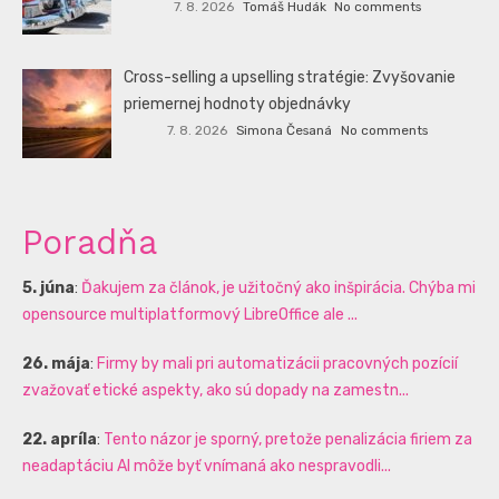
7. 8. 2026
Tomáš Hudák
No comments
Cross-selling a upselling stratégie: Zvyšovanie
priemernej hodnoty objednávky
7. 8. 2026
Simona Česaná
No comments
Poradňa
5. júna
:
Ďakujem za článok, je užitočný ako inšpirácia. Chýba mi
opensource multiplatformový LibreOffice ale ...
26. mája
:
Firmy by mali pri automatizácii pracovných pozícií
zvažovať etické aspekty, ako sú dopady na zamestn...
22. apríla
:
Tento názor je sporný, pretože penalizácia firiem za
neadaptáciu AI môže byť vnímaná ako nespravodli...