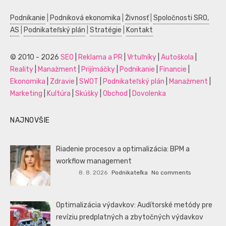
Podnikanie
|
Podniková ekonomika
|
Živnosť
|
Spoločnosti SRO,
AS
|
Podnikateľský plán
|
Stratégie
|
Kontakt
© 2010 - 2026
SEO
|
Reklama a PR
|
Vrtuľníky
|
Autoškola
|
Reality
|
Manažment
|
Prijímáčky
|
Podnikanie
|
Financie
|
Ekonomika
|
Zdravie
|
SWOT
|
Podnikateľský plán
|
Manažment
|
Marketing
|
Kultúra
|
Skúšky
|
Obchod
|
Dovolenka
NAJNOVŠIE
Riadenie procesov a optimalizácia: BPM a
workflow management
8. 8. 2026
Podnikateľka
No comments
Optimalizácia výdavkov: Audítorské metódy pre
revíziu predplatných a zbytočných výdavkov