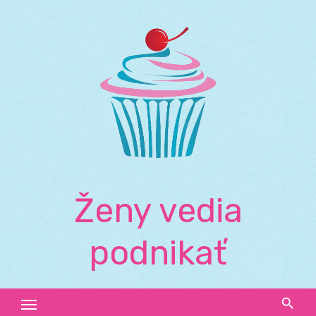
Skip
to
content
Ženy vedia
podnikať