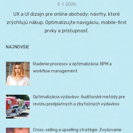
Posted
5. 1. 2026
on
UX a UI dizajn pre online obchody: návrhy, ktoré
zrýchľujú nákup. Optimalizujte navigáciu, mobile-first
prvky a prístupnosť.
NAJNOVŠIE
Riadenie procesov a optimalizácia: BPM a
workflow management
Optimalizácia výdavkov: Audítorské metódy pre
revíziu predplatných a zbytočných výdavkov
Cross-selling a upselling stratégie: Zvyšovanie