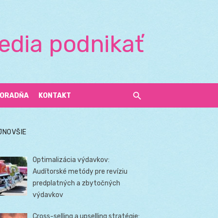
edia podnikať
ORADŇA
KONTAKT
JNOVŠIE
Optimalizácia výdavkov:
Audítorské metódy pre revíziu
predplatných a zbytočných
výdavkov
Cross-selling a upselling stratégie: