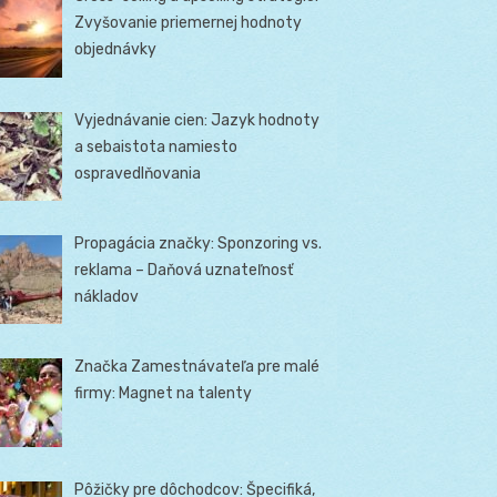
Zvyšovanie priemernej hodnoty
objednávky
Vyjednávanie cien: Jazyk hodnoty
a sebaistota namiesto
ospravedlňovania
Propagácia značky: Sponzoring vs.
reklama – Daňová uznateľnosť
nákladov
Značka Zamestnávateľa pre malé
firmy: Magnet na talenty
Pôžičky pre dôchodcov: Špecifiká,