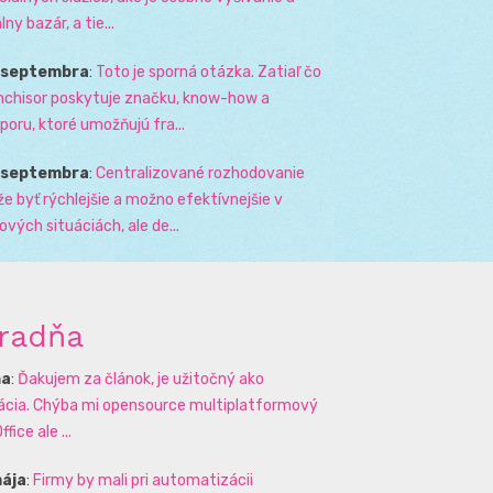
lny bazár, a tie...
. septembra
:
Toto je sporná otázka. Zatiaľ čo
nchisor poskytuje značku, know-how a
poru, ktoré umožňujú fra...
. septembra
:
Centralizované rozhodovanie
e byť rýchlejšie a možno efektívnejšie v
zových situáciách, ale de...
radňa
na
:
Ďakujem za článok, je užitočný ako
rácia. Chýba mi opensource multiplatformový
ffice ale ...
mája
:
Firmy by mali pri automatizácii