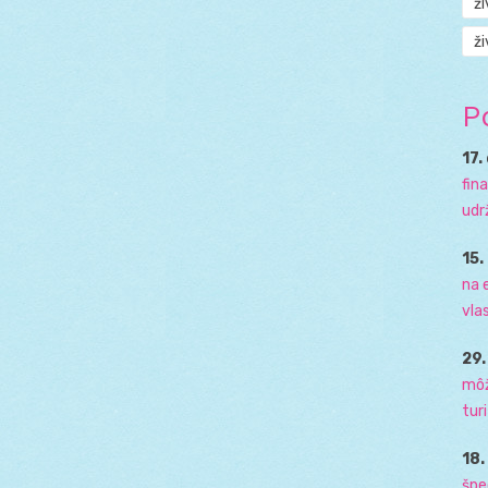
ž
ži
P
17.
fin
udr
15.
na 
vla
29
môž
tur
18
špe