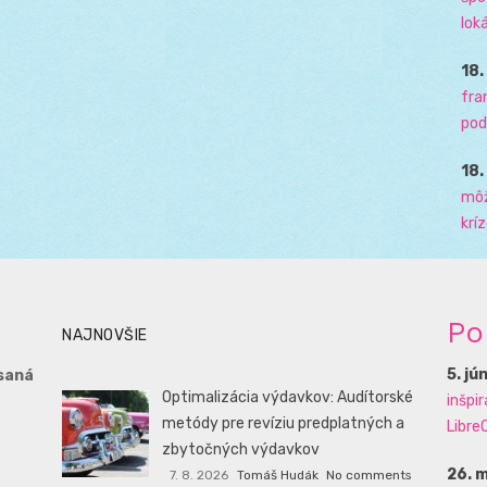
loká
18
fra
pod
18
môž
krí
Po
NAJNOVŠIE
5. jú
saná
Optimalizácia výdavkov: Audítorské
inšpi
metódy pre revíziu predplatných a
LibreO
zbytočných výdavkov
26. 
7. 8. 2026
Tomáš Hudák
No comments