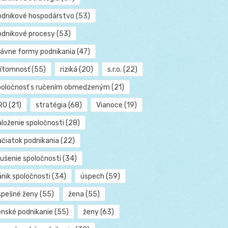
odnikové hospodárstvo
(53)
odnikové procesy
(53)
rávne formy podnikania
(47)
rítomnosť
(55)
riziká
(20)
s.r.o.
(22)
poločnosť s ručením obmedzeným
(21)
RO
(21)
stratégia
(68)
Vianoce
(19)
aloženie spoločnosti
(28)
ačiatok podnikania
(22)
rušenie spoločnosti
(34)
ánik spoločnosti
(34)
úspech
(59)
spešné ženy
(55)
žena
(55)
enské podnikanie
(55)
ženy
(63)