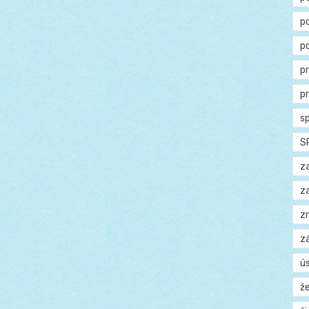
p
p
p
p
s
S
z
z
z
z
ú
ž