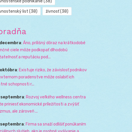
ivnostenské podnikanie
(38)
vnostenský list
(38)
živnosť
(38)
oradňa
 decembra
:
Áno, prílišný dôraz na krátkodobé
ančné ciele môže podkopať dlhodobú
žateľnosť a reputáciu pod...
 októbra
:
Existuje riziko, že závislosť podnikov
externom poradenstve môže oslabiť ich
stné schopnosti r...
. septembra
:
Rozvoj veľkého wellness centra
e priniesť ekonomické príležitosti a zvýšiť
izmus, ale zároveň ...
. septembra
:
Firma sa snaží odlišiť ponúkaním
ciálnych služieb, ako je osobné vyšívanie a