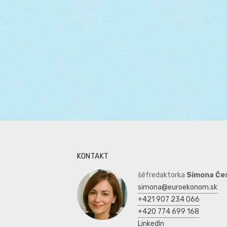
KONTAKT
šéfredaktorka
Simona Če
simona@euroekonom.sk
+421 907 234 066
+420 774 699 168
LinkedIn