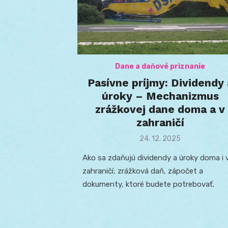
Dane a daňové priznanie
Pasívne príjmy: Dividendy 
úroky – Mechanizmus
zrážkovej dane doma a v
zahraničí
Posted
24. 12. 2025
on
Ako sa zdaňujú dividendy a úroky doma i 
zahraničí; zrážková daň, zápočet a
dokumenty, ktoré budete potrebovať.