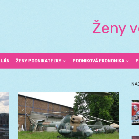
Ženy v
PLÁN
ŽENY PODNIKATEĽKY
PODNIKOVÁ EKONOMIKA
P
NA