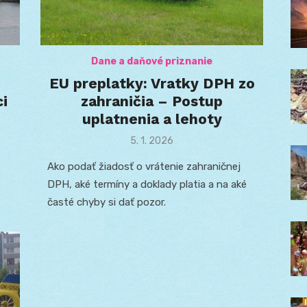
Dane a daňové priznanie
EU preplatky: Vratky DPH zo
ci
zahraničia – Postup
uplatnenia a lehoty
Posted
5. 1. 2026
on
Ako podať žiadosť o vrátenie zahraničnej
DPH, aké termíny a doklady platia a na aké
časté chyby si dať pozor.