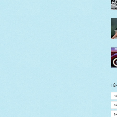
TÉ
a
a
a