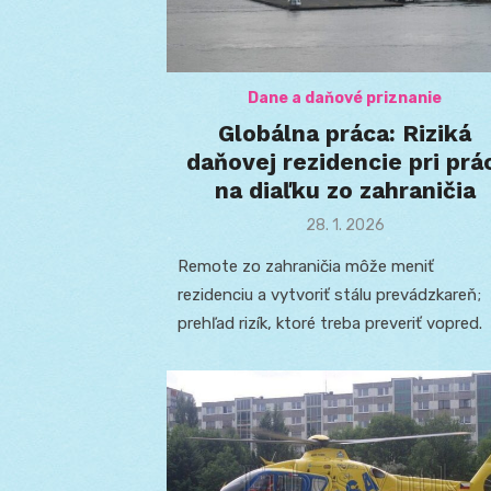
Dane a daňové priznanie
Globálna práca: Riziká
daňovej rezidencie pri prá
na diaľku zo zahraničia
Posted
28. 1. 2026
on
Remote zo zahraničia môže meniť
rezidenciu a vytvoriť stálu prevádzkareň;
prehľad rizík, ktoré treba preveriť vopred.