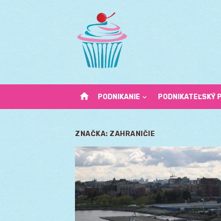
Skip
to
content
home
PODNIKANIE
PODNIKATEĽSKÝ 
ZNAČKA:
ZAHRANIČIE