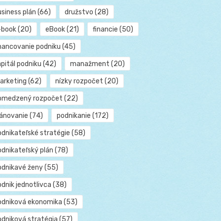
usiness plán
(66)
družstvo
(28)
-book
(20)
eBook
(21)
financie
(50)
inancovanie podniku
(45)
pitál podniku
(42)
manažment
(20)
arketing
(62)
nízky rozpočet
(20)
bmedzený rozpočet
(22)
lánovanie
(74)
podnikanie
(172)
odnikateľské stratégie
(58)
odnikateľský plán
(78)
odnikavé ženy
(55)
dnik jednotlivca
(38)
odniková ekonomika
(53)
odniková stratégia
(57)