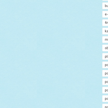
b
e
f
ka
m
o
p
p
p
p
po
p
p