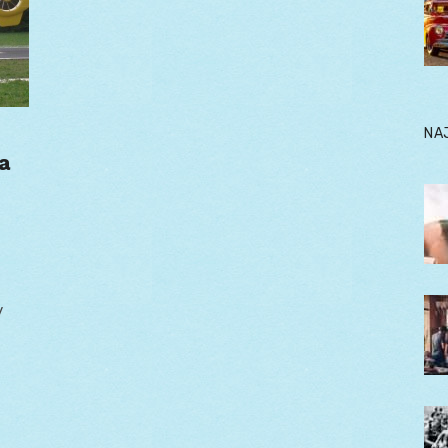
NA
a
v