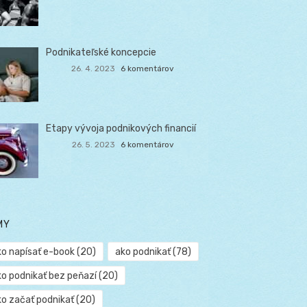
Podnikateľské koncepcie
26. 4. 2023
6 komentárov
Etapy vývoja podnikových financií
26. 5. 2023
6 komentárov
MY
ko napísať e-book
(20)
ako podnikať
(78)
ko podnikať bez peňazí
(20)
ko začať podnikať
(20)